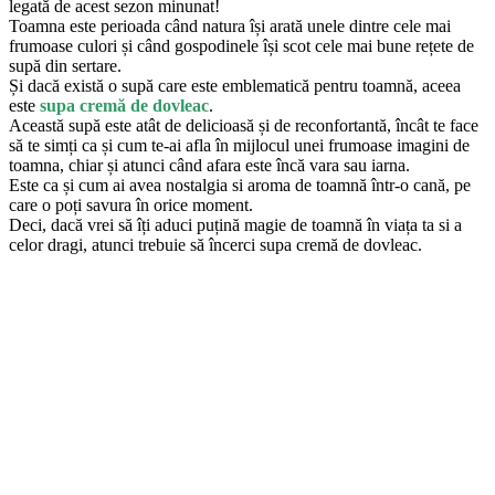
legată de acest sezon minunat!
Toamna este perioada când natura își arată unele dintre cele mai
frumoase culori și când gospodinele își scot cele mai bune rețete de
supă din sertare.
Și dacă există o supă care este emblematică pentru toamnă, aceea
este
supa cremă de dovleac
.
Această supă este atât de delicioasă și de reconfortantă, încât te face
să te simți ca și cum te-ai afla în mijlocul unei frumoase imagini de
toamna, chiar și atunci când afara este încă vara sau iarna.
Este ca și cum ai avea nostalgia si aroma de toamnă într-o cană, pe
care o poți savura în orice moment.
Deci, dacă vrei să îți aduci puțină magie de toamnă în viața ta si a
celor dragi, atunci trebuie să încerci supa cremă de dovleac.