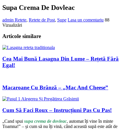
Supa Crema De Dovleac
admin
Retete
,
Retete de Post
,
Supe
Lasa un comentariu
88
Vizualizări
Articole similare
Cea Mai Bună Lasagna Din Lume – Rețetă Fără
Egal!
Macaroane Cu Brânză – „Mac And Cheese”
Cum Să Faci Roux – Instrucțiuni Pas Cu Pas!
„Cand spui
supa crema de dovleac
, automat îți vine în minte
Toamna!” – și cum să nu îți vină, când această supă este atât de