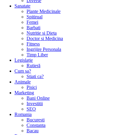
Diverse
Sanatate
Plante Medicinale
Spitirual
Femei
Barbati
Nutritie si Dieta
Doctor si Medicina
Fitness
Ingrijire Personala
Timp Liber
Legislație
Rutieră
Cum sa?
Stiati ca?
Animale
Pisici
Marketing
Bani Online
Investitii
SEO
Romania
Bucuresti
Constanta
Bacau