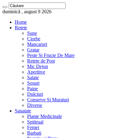
duminică , august 9 2026
Home
Retete
Supe
Ciorbe
Mancaruri
Gratar
Peste Si Fructe De Mare
Retete de Post
Mic Dejun
Aperitive
Salate
Sosuri
Paine
Dulciuri
Conserve Si Muraturi
Diverse
Sanatate
Plante Medicinale
Spitirual
Femei
Barbati