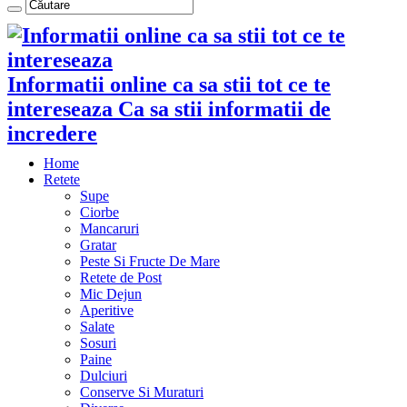
Informatii online ca sa stii tot ce te
intereseaza Ca sa stii informatii de
incredere
Home
Retete
Supe
Ciorbe
Mancaruri
Gratar
Peste Si Fructe De Mare
Retete de Post
Mic Dejun
Aperitive
Salate
Sosuri
Paine
Dulciuri
Conserve Si Muraturi