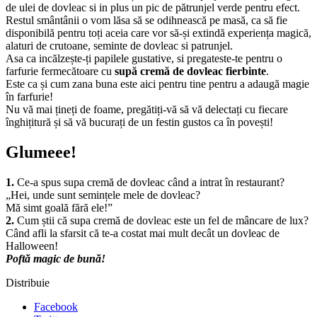
de ulei de dovleac si in plus un pic de pătrunjel verde pentru efect.
Restul smântânii o vom lăsa să se odihnească pe masă, ca să fie
disponibilă pentru toți aceia care vor să-și extindă experiența magică,
alaturi de crutoane, seminte de dovleac si patrunjel.
Asa ca incălzește-ți papilele gustative, si pregateste-te pentru o
farfurie fermecătoare cu
supă cremă de dovleac fierbinte
.
Este ca și cum zana buna este aici pentru tine pentru a adaugă magie
în farfurie!
Nu vă mai țineți de foame, pregătiți-vă să vă delectați cu fiecare
înghițitură și să vă bucurați de un festin gustos ca în povești!
Glumeee!
1.
Ce-a spus supa cremă de dovleac când a intrat în restaurant?
„Hei, unde sunt semințele mele de dovleac?
Mă simt goală fără ele!”
2.
Cum știi că supa cremă de dovleac este un fel de mâncare de lux?
Când afli la sfarsit că te-a costat mai mult decât un dovleac de
Halloween!
Poftă magic de bună!
Distribuie
Facebook