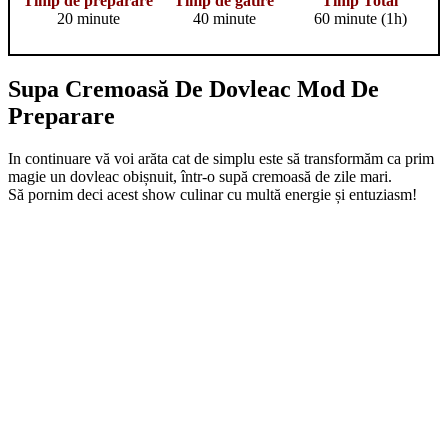
Timp de preparare
Timp de gătire
Timp Total
20 minute
40 minute
60 minute (1h)
Supa Cremoasă De Dovleac Mod De
Preparare
In continuare vă voi arăta cat de simplu este să transformăm ca prim
magie un dovleac obișnuit, într-o supă cremoasă de zile mari.
Să pornim deci acest show culinar cu multă energie și entuziasm!