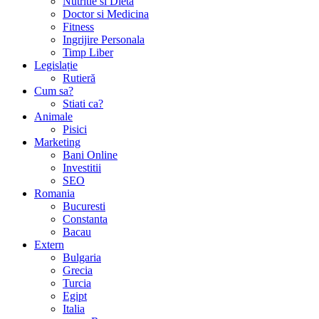
Nutritie si Dieta
Doctor si Medicina
Fitness
Ingrijire Personala
Timp Liber
Legislație
Rutieră
Cum sa?
Stiati ca?
Animale
Pisici
Marketing
Bani Online
Investitii
SEO
Romania
Bucuresti
Constanta
Bacau
Extern
Bulgaria
Grecia
Turcia
Egipt
Italia