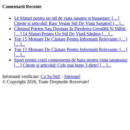
Comentarii Recente
14 Sfaturi pentru un stil de viata sanatos si bunastare: […]
Citeste si articolul: Raw Vegan Stil De Viata Sanatos! […]...
Cântarul Prieten Sau Dușman In Pierderea Greutății Și Slăbit:
[…] 14 Sfaturi Pentru Un Stil De Viață Sănătos […]...
Top 15 Motoare De Căutare Pentru Informatii Relevante: […]
[…]...
Top 15 Motoare De Căutare Pentru Informatii Relevante: […]
[…]...
Sport pentru copii componenta de baza pentru viata sanatoasa:
[…] Citeste si articolul: Cele mai bune 3 diete! […]...
Informatii verificate:
Ca Sa Stii!
-
Sitemap!
© Copyright 2026, Toate Drepturile Rezervate!