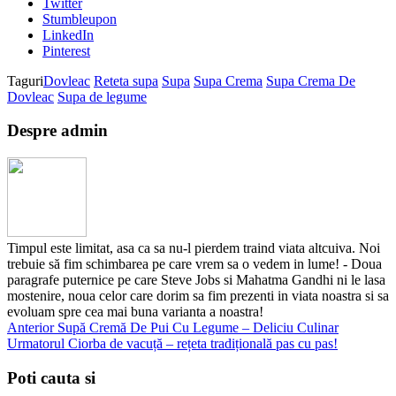
Twitter
Stumbleupon
LinkedIn
Pinterest
Taguri
Dovleac
Reteta supa
Supa
Supa Crema
Supa Crema De
Dovleac
Supa de legume
Despre admin
Timpul este limitat, asa ca sa nu-l pierdem traind viata altcuiva. Noi
trebuie să fim schimbarea pe care vrem sa o vedem in lume! - Doua
paragrafe puternice pe care Steve Jobs si Mahatma Gandhi ni le lasa
mostenire, noua celor care dorim sa fim prezenti in viata noastra si sa
evoluam spre cea mai buna varianta a noastra!
Anterior
Supă Cremă De Pui Cu Legume – Deliciu Culinar
Urmatorul
Ciorba de vacuță – rețeta tradițională pas cu pas!
Poti cauta si