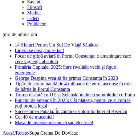
Savanti
Filosofi
Medici
Lideri
Politicieni
Știri de ultimă oră
14 Sfaturi Pentru Un Stil De Viață Sănătos
Liderii se nasc, nu se fac!
Focar de gripă aviară în Portul Constanța: o amenințare care
cere vigilență absolută
Primăria Capitalei 2025: între rivalități vechi și figuri
emergente
George Despina vrea să fie primar Constanța în 2028
Țigări de contrabandă de 4 milioane de euro, ascunse în role
de hârtie în Portul Constanța
Trump discută cu UE și Zelenski înaintea summitului cu Putin
Punctul de amendă în 2025: Cât plătești, pentru ce și cum te
poți proteja legal
Succesiunea Papală: În căutarea viitorului lider al Bisericii
Cei 40 de mucenici!
Masă de inversie mecanică sau electrică!
Acasă
/
Retete
/
Supa Crema De Dovleac