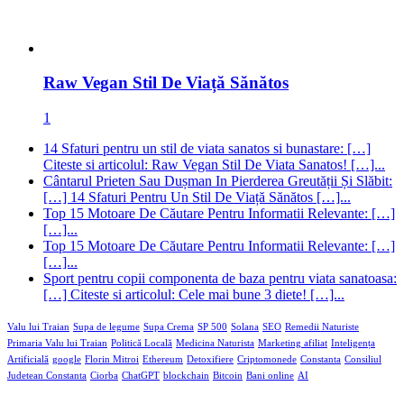
Raw Vegan Stil De Viață Sănătos
1
14 Sfaturi pentru un stil de viata sanatos si bunastare: […]
Citeste si articolul: Raw Vegan Stil De Viata Sanatos! […]...
Cântarul Prieten Sau Dușman In Pierderea Greutății Și Slăbit:
[…] 14 Sfaturi Pentru Un Stil De Viață Sănătos […]...
Top 15 Motoare De Căutare Pentru Informatii Relevante: […]
[…]...
Top 15 Motoare De Căutare Pentru Informatii Relevante: […]
[…]...
Sport pentru copii componenta de baza pentru viata sanatoasa:
[…] Citeste si articolul: Cele mai bune 3 diete! […]...
Valu lui Traian
Supa de legume
Supa Crema
SP 500
Solana
SEO
Remedii Naturiste
Primaria Valu lui Traian
Politică Locală
Medicina Naturista
Marketing afiliat
Inteligența
Artificială
google
Florin Mitroi
Ethereum
Detoxifiere
Criptomonede
Constanta
Consiliul
Judetean Constanta
Ciorba
ChatGPT
blockchain
Bitcoin
Bani online
AI