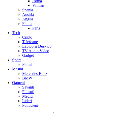
Roma
Vatican
Spania
Austria
Anglia
Franta
Paris
Tech
Cripto
Telefoane
Laptop si Desktop
TV Audio Video
Gadget
Sport
Fotbal
Masini
Mercedes-Benz
BMW
Oameni
Savanti
Filosofi
Medici
Lideri
Politicieni