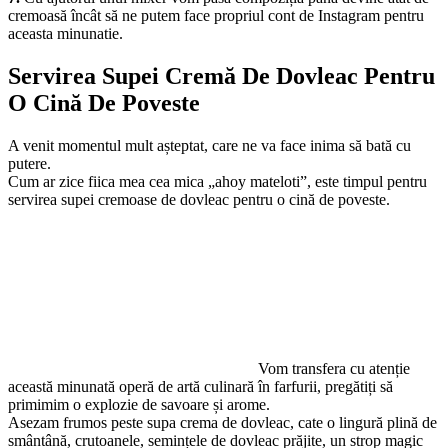
cremoasă încât să ne putem face propriul cont de Instagram pentru
aceasta minunatie.
Servirea Supei Cremă De Dovleac Pentru
O Cină De Poveste
A venit momentul mult așteptat, care ne va face inima să bată cu
putere.
Cum ar zice fiica mea cea mica „ahoy mateloti”, este timpul pentru
servirea supei cremoase de dovleac pentru o cină de poveste.
Vom transfera cu atenție
această minunată operă de artă culinară în farfurii, pregătiți să
primimim o explozie de savoare și arome.
Asezam frumos peste supa crema de dovleac, cate o lingură plină de
smântână, crutoanele, semințele de dovleac prăjite, un strop magic