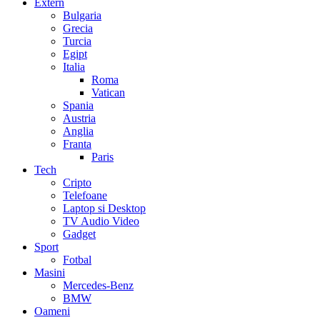
Extern
Bulgaria
Grecia
Turcia
Egipt
Italia
Roma
Vatican
Spania
Austria
Anglia
Franta
Paris
Tech
Cripto
Telefoane
Laptop si Desktop
TV Audio Video
Gadget
Sport
Fotbal
Masini
Mercedes-Benz
BMW
Oameni