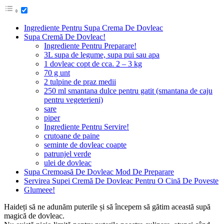
Ingrediente Pentru Supa Crema De Dovleac
Supa Cremă De Dovleac!
Ingrediente Pentru Preparare!
3L supa de legume, supa pui sau apa
1 dovleac copt de cca. 2 – 3 kg
70 g unt
2 tulpine de praz medii
250 ml smantana dulce pentru gatit (smantana de caju
pentru vegeterieni)
sare
piper
Ingrediente Pentru Servire!
crutoane de paine
seminte de dovleac coapte
patrunjel verde
ulei de dovleac
Supa Cremoasă De Dovleac Mod De Preparare
Servirea Supei Cremă De Dovleac Pentru O Cină De Poveste
Glumeee!
Haideți să ne adunăm puterile și să începem să gătim această supă
magică de dovleac.