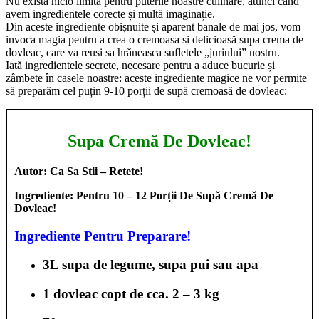
Nu există nicio limită pentru puterile noastre culinare, atunci când
avem ingredientele corecte și multă imaginație.
Din aceste ingrediente obișnuite și aparent banale de mai jos, vom
invoca magia pentru a crea o cremoasa si delicioasă supa crema de
dovleac, care va reusi sa hrăneasca sufletele „juriului” nostru.
Iată ingredientele secrete, necesare pentru a aduce bucurie și
zâmbete în casele noastre: aceste ingrediente magice ne vor permite
să preparăm cel puțin 9-10 porții de supă cremoasă de dovleac:
Supa Cremă De Dovleac!
Autor: Ca Sa Stii – Retete!
Ingrediente: Pentru 10 – 12 Porții De Supă Cremă De
Dovleac!
Ingrediente Pentru Preparare!
3L supa de legume, supa pui sau apa
1 dovleac copt de cca. 2 – 3 kg