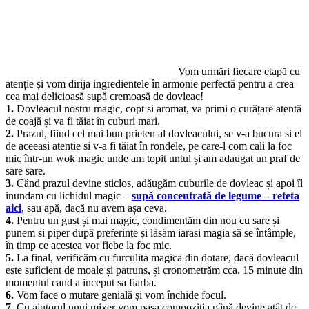
Vom urmări fiecare etapă cu
atenție și vom dirija ingredientele în armonie perfectă pentru a crea
cea mai delicioasă supă cremoasă de dovleac!
1.
Dovleacul nostru magic, copt si aromat, va primi o curățare atentă
de coajă și va fi tăiat în cuburi mari.
2.
Prazul, fiind cel mai bun prieten al dovleacului, se v-a bucura si el
de aceeasi atentie si v-a fi tăiat în rondele, pe care-l com cali la foc
mic într-un wok magic unde am topit untul și am adaugat un praf de
sare sare.
3.
Când prazul devine sticlos, adăugăm cuburile de dovleac și apoi îl
inundam cu lichidul magic –
supă concentrată de legume – reteta
aici
, sau apă, dacă nu avem așa ceva.
4.
Pentru un gust și mai magic, condimentăm din nou cu sare și
punem si piper după preferințe și lăsăm iarasi magia să se întâmple,
în timp ce acestea vor fiebe la foc mic.
5.
La final, verificăm cu furculita magica din dotare, dacă dovleacul
este suficient de moale și patruns, și cronometrăm cca. 15 minute din
momentul cand a inceput sa fiarba.
6.
Vom face o mutare genială și vom închide focul.
7.
Cu ajutorul unui mixer vom pasa compoziția până devine atât de