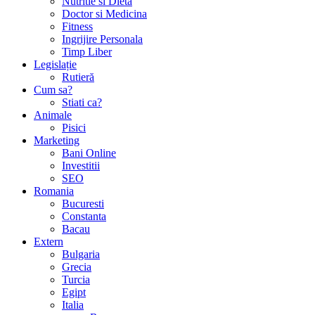
Nutritie si Dieta
Doctor si Medicina
Fitness
Ingrijire Personala
Timp Liber
Legislație
Rutieră
Cum sa?
Stiati ca?
Animale
Pisici
Marketing
Bani Online
Investitii
SEO
Romania
Bucuresti
Constanta
Bacau
Extern
Bulgaria
Grecia
Turcia
Egipt
Italia