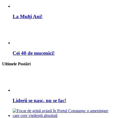
Liderii se nasc, nu se fac!
Focar de gripă aviară în Portul Constanța: o
amenințare care cere vigilență absolută
Primăria Capitalei 2025: între rivalități vechi și
figuri emergente
George Despina vrea să fie primar Constanța în
2028