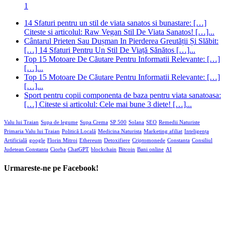
Sport pentru copii componenta de baza pentru viata sanatoasa:
[…] Citeste si articolul: Cele mai bune 3 diete! […]...
Valu lui Traian
Supa de legume
Supa Crema
SP 500
Solana
SEO
Remedii Naturiste
Primaria Valu lui Traian
Politică Locală
Medicina Naturista
Marketing afiliat
Inteligența
Artificială
google
Florin Mitroi
Ethereum
Detoxifiere
Criptomonede
Constanta
Consiliul
Judetean Constanta
Ciorba
ChatGPT
blockchain
Bitcoin
Bani online
AI
Urmareste-ne pe Facebook!