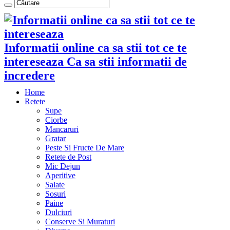
Informatii online ca sa stii tot ce te
intereseaza Ca sa stii informatii de
incredere
Home
Retete
Supe
Ciorbe
Mancaruri
Gratar
Peste Si Fructe De Mare
Retete de Post
Mic Dejun
Aperitive
Salate
Sosuri
Paine
Dulciuri
Conserve Si Muraturi