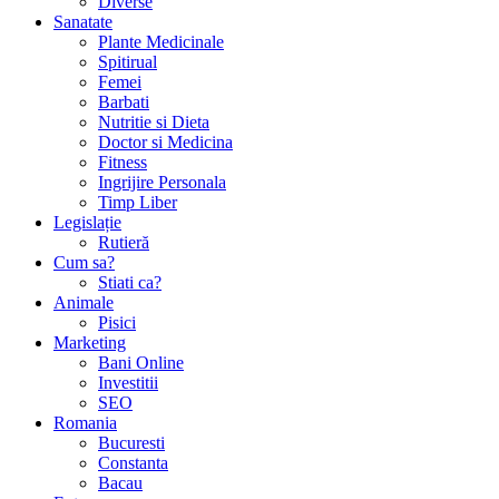
Diverse
Sanatate
Plante Medicinale
Spitirual
Femei
Barbati
Nutritie si Dieta
Doctor si Medicina
Fitness
Ingrijire Personala
Timp Liber
Legislație
Rutieră
Cum sa?
Stiati ca?
Animale
Pisici
Marketing
Bani Online
Investitii
SEO
Romania
Bucuresti
Constanta
Bacau