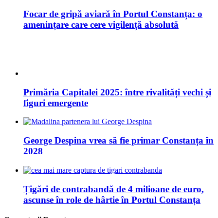
Țigări de contrabandă de 4 milioane de euro,
ascunse în role de hârtie în Portul Constanța
Comentarii Recente
14 Sfaturi pentru un stil de viata sanatos si bunastare: […]
Citeste si articolul: Raw Vegan Stil De Viata Sanatos! […]...
Cântarul Prieten Sau Dușman In Pierderea Greutății Și Slăbit:
[…] 14 Sfaturi Pentru Un Stil De Viață Sănătos […]...
Top 15 Motoare De Căutare Pentru Informatii Relevante: […]
[…]...
Top 15 Motoare De Căutare Pentru Informatii Relevante: […]
[…]...
Sport pentru copii componenta de baza pentru viata sanatoasa:
[…] Citeste si articolul: Cele mai bune 3 diete! […]...
Informatii verificate:
Ca Sa Stii!
-
Sitemap!
© Copyright 2026, Toate Drepturile Rezervate!