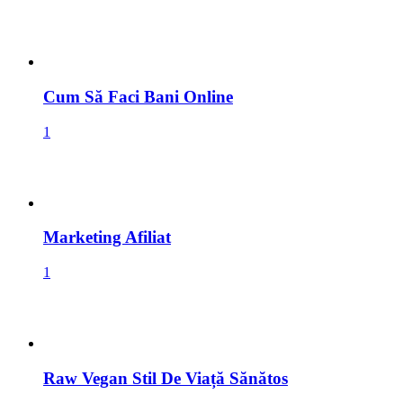
Marketing Afiliat
1
Raw Vegan Stil De Viață Sănătos
1
14 Sfaturi pentru un stil de viata sanatos si bunastare: […]
Citeste si articolul: Raw Vegan Stil De Viata Sanatos! […]...
Cântarul Prieten Sau Dușman In Pierderea Greutății Și Slăbit:
[…] 14 Sfaturi Pentru Un Stil De Viață Sănătos […]...
Top 15 Motoare De Căutare Pentru Informatii Relevante: […]
[…]...
Top 15 Motoare De Căutare Pentru Informatii Relevante: […]
[…]...