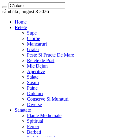
sâmbătă , august 8 2026
Home
Retete
Supe
Ciorbe
Mancaruri
Gratar
Peste Si Fructe De Mare
Retete de Post
Mic Dejun
Aperitive
Salate
Sosuri
Paine
Dulciuri
Conserve Si Muraturi
Diverse
Sanatate
Plante Medicinale
Spitirual
Femei
Barbati