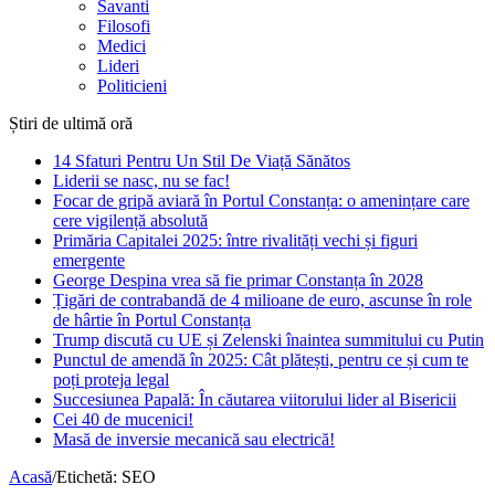
Savanti
Filosofi
Medici
Lideri
Politicieni
Știri de ultimă oră
14 Sfaturi Pentru Un Stil De Viață Sănătos
Liderii se nasc, nu se fac!
Focar de gripă aviară în Portul Constanța: o amenințare care
cere vigilență absolută
Primăria Capitalei 2025: între rivalități vechi și figuri
emergente
George Despina vrea să fie primar Constanța în 2028
Țigări de contrabandă de 4 milioane de euro, ascunse în role
de hârtie în Portul Constanța
Trump discută cu UE și Zelenski înaintea summitului cu Putin
Punctul de amendă în 2025: Cât plătești, pentru ce și cum te
poți proteja legal
Succesiunea Papală: În căutarea viitorului lider al Bisericii
Cei 40 de mucenici!
Masă de inversie mecanică sau electrică!
Acasă
/
Etichetă:
SEO