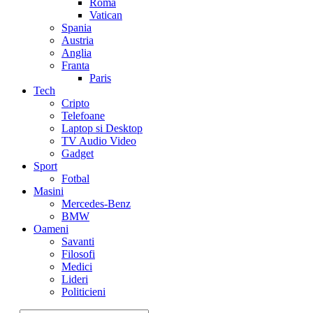
Roma
Vatican
Spania
Austria
Anglia
Franta
Paris
Tech
Cripto
Telefoane
Laptop si Desktop
TV Audio Video
Gadget
Sport
Fotbal
Masini
Mercedes-Benz
BMW
Oameni
Savanti
Filosofi
Medici
Lideri
Politicieni