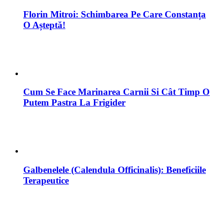
Galbenelele (Calendula Officinalis): Beneficiile
Terapeutice
La Mulți Ani!
Cei 40 de mucenici!
Ultimele Postări