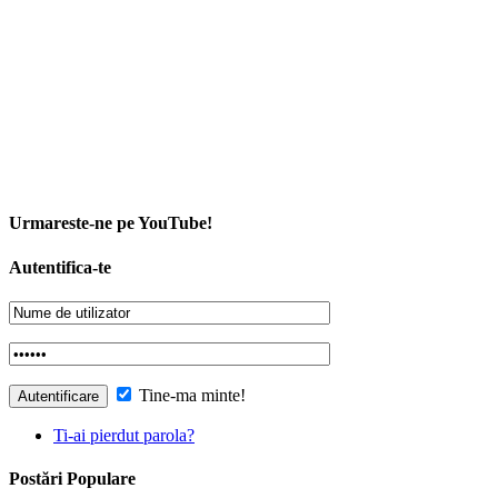
Urmareste-ne pe YouTube!
Autentifica-te
Tine-ma minte!
Ti-ai pierdut parola?
Postări Populare
14 Sfaturi Pentru Un Stil De Viață Sănătos
2
Cele Mai Bune 3 Diete Pentru Un Stil De Viață
Sănătos