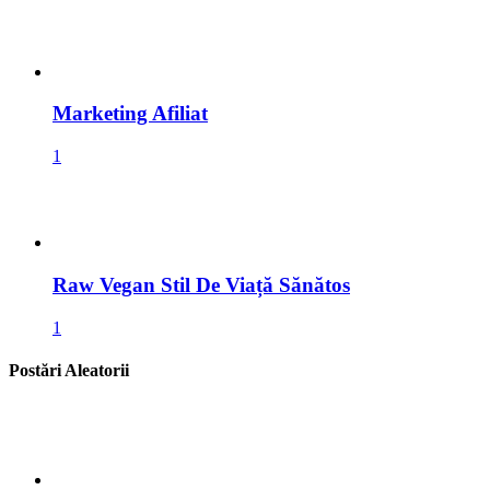
Raw Vegan Stil De Viață Sănătos
1
Postări Aleatorii
Florin Mitroi: Schimbarea Pe Care Constanța
O Așteptă!
Cum Se Face Marinarea Carnii Si Cât Timp O
Putem Pastra La Frigider