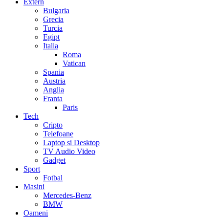
Extern
Bulgaria
Grecia
Turcia
Egipt
Italia
Roma
Vatican
Spania
Austria
Anglia
Franta
Paris
Tech
Cripto
Telefoane
Laptop si Desktop
TV Audio Video
Gadget
Sport
Fotbal
Masini
Mercedes-Benz
BMW
Oameni