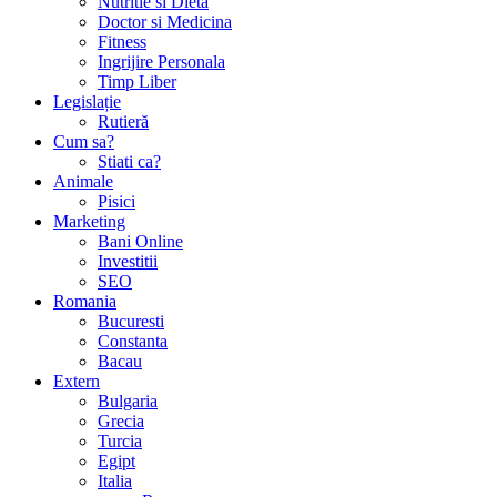
Nutritie si Dieta
Doctor si Medicina
Fitness
Ingrijire Personala
Timp Liber
Legislație
Rutieră
Cum sa?
Stiati ca?
Animale
Pisici
Marketing
Bani Online
Investitii
SEO
Romania
Bucuresti
Constanta
Bacau
Extern
Bulgaria
Grecia
Turcia
Egipt
Italia