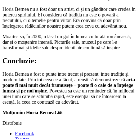
Horia Bernea nu a fost doar un artist, ci și un gânditor care credea în
puterea spiritului. El considera că tradiția nu este o povară a
trecutului, ci o temelie pentru viitor. Era convins că doar prin
înțelegerea rădăcinilor noastre putem crea ceva cu adevărat nou.
Moartea sa, în 2000, a lăsat un gol în lumea culturală românească,
dar și o moștenire imensă. Picturile sale, muzeul pe care l-a
transformat și ideile sale despre identitate continuă să inspire.
Concluzie:
Horia Bernea a fost o punte între trecut și prezent, între tradiție și
modernitate. Prin tot ceea ce a făcut, a reușit să demonstreze că
arta
poate fi mai mult decât frumusețe – poate fi o cale de a înțelege
lumea și pe noi înșine
. Povestea sa este un reminder că, în mijlocul
unei lumi care se schimbă rapid, este esențial să ne întoarcem la
esență, la ceea ce contează cu adevărat.
Mulțumim Horia Bernea! 🙏
Distribuie
Facebook