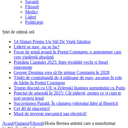
Savanti
Filosofi
Medici
Lideri
Politicieni
Știri de ultimă oră
14 Sfaturi Pentru Un Stil De Viață Sănătos
Liderii se nasc, nu se fac!
Focar de gripă aviară în Portul Constanța: o amenințare care
cere vigilență absolută
Primăria Capitalei 2025: între rivalități vechi și figuri
emergente
George Despina vrea să fie primar Constanța în 2028
Țigări de contrabandă de 4 milioane de euro, ascunse în role
de hârtie în Portul Constanța
Trump discută cu UE și Zelenski înaintea summitului cu Putin
Punctul de amendă în 2025: Cât plătești, pentru ce și cum te
poți proteja legal
Succesiunea Papală: În căutarea viitorului lider al Bisericii
Cei 40 de mucenici!
Masă de inversie mecanică sau electrică!
Acasă
/
Oameni
/
Filosofi
/
Horia Bernea artistul care a transformat