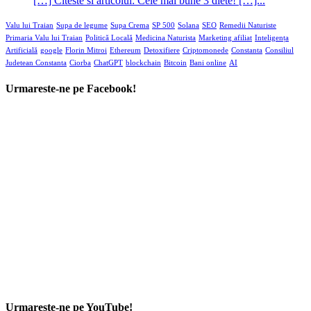
[…] Citeste si articolul: Cele mai bune 3 diete! […]...
Valu lui Traian
Supa de legume
Supa Crema
SP 500
Solana
SEO
Remedii Naturiste
Primaria Valu lui Traian
Politică Locală
Medicina Naturista
Marketing afiliat
Inteligența
Artificială
google
Florin Mitroi
Ethereum
Detoxifiere
Criptomonede
Constanta
Consiliul
Judetean Constanta
Ciorba
ChatGPT
blockchain
Bitcoin
Bani online
AI
Urmareste-ne pe Facebook!
Urmareste-ne pe YouTube!