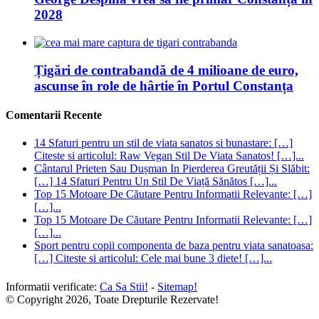
2028
Țigări de contrabandă de 4 milioane de euro,
ascunse în role de hârtie în Portul Constanța
Comentarii Recente
14 Sfaturi pentru un stil de viata sanatos si bunastare: […]
Citeste si articolul: Raw Vegan Stil De Viata Sanatos! […]...
Cântarul Prieten Sau Dușman In Pierderea Greutății Și Slăbit:
[…] 14 Sfaturi Pentru Un Stil De Viață Sănătos […]...
Top 15 Motoare De Căutare Pentru Informatii Relevante: […]
[…]...
Top 15 Motoare De Căutare Pentru Informatii Relevante: […]
[…]...
Sport pentru copii componenta de baza pentru viata sanatoasa:
[…] Citeste si articolul: Cele mai bune 3 diete! […]...
Informatii verificate:
Ca Sa Stii!
-
Sitemap!
© Copyright 2026, Toate Drepturile Rezervate!