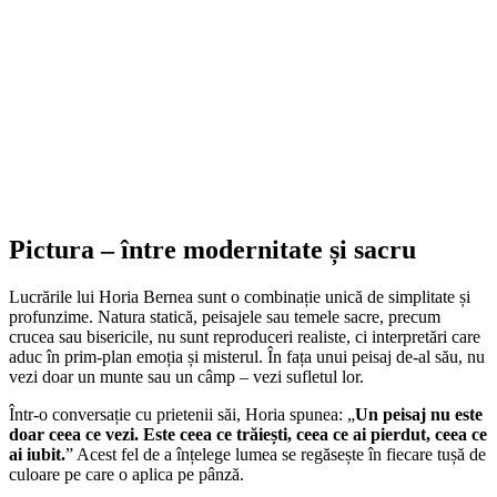
Pictura – între modernitate și sacru
Lucrările lui Horia Bernea sunt o combinație unică de simplitate și
profunzime. Natura statică, peisajele sau temele sacre, precum
crucea sau bisericile, nu sunt reproduceri realiste, ci interpretări care
aduc în prim-plan emoția și misterul. În fața unui peisaj de-al său, nu
vezi doar un munte sau un câmp – vezi sufletul lor.
Într-o conversație cu prietenii săi, Horia spunea: „
Un peisaj nu este
doar ceea ce vezi. Este ceea ce trăiești, ceea ce ai pierdut, ceea ce
ai iubit.
” Acest fel de a înțelege lumea se regăsește în fiecare tușă de
culoare pe care o aplica pe pânză.