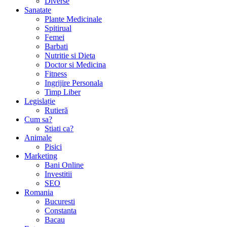
Diverse
Sanatate
Plante Medicinale
Spitirual
Femei
Barbati
Nutritie si Dieta
Doctor si Medicina
Fitness
Ingrijire Personala
Timp Liber
Legislație
Rutieră
Cum sa?
Stiati ca?
Animale
Pisici
Marketing
Bani Online
Investitii
SEO
Romania
Bucuresti
Constanta
Bacau