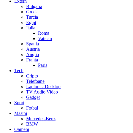
Extern
Bulgaria
Grecia
Turcia
Egipt
Italia
Roma
Vatican
Spania
Austria
Anglia
Franta
Paris
Tech
Cripto
Telefoane
Laptop si Desktop
TV Audio Video
Gadget
Sport
Fotbal
Masini
Mercedes-Benz
BMW
Oameni