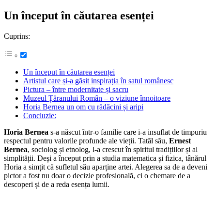
Un început în căutarea esenței
Cuprins:
Un început în căutarea esenței
Artistul care și-a găsit inspirația în satul românesc
Pictura – între modernitate și sacru
Muzeul Țăranului Român – o viziune înnoitoare
Horia Bernea un om cu rădăcini și aripi
Concluzie:
Horia Bernea
s-a născut într-o familie care i-a insuflat de timpuriu
respectul pentru valorile profunde ale vieții. Tatăl său,
Ernest
Bernea
, sociolog și etnolog, l-a crescut în spiritul tradițiilor și al
simplității. Deși a început prin a studia matematica și fizica, tânărul
Horia a simțit că sufletul său aparține artei. Alegerea sa de a deveni
pictor a fost nu doar o decizie profesională, ci o chemare de a
descoperi și de a reda esența lumii.