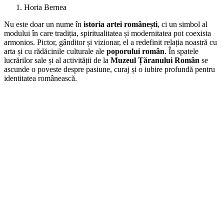
Horia Bernea
Nu este doar un nume în
istoria artei românești
, ci un simbol al
modului în care tradiția, spiritualitatea și modernitatea pot coexista
armonios. Pictor, gânditor și vizionar, el a redefinit relația noastră cu
arta și cu rădăcinile culturale ale
poporului român
. În spatele
lucrărilor sale și al activității de la
Muzeul Țăranului Român
se
ascunde o poveste despre pasiune, curaj și o iubire profundă pentru
identitatea românească.