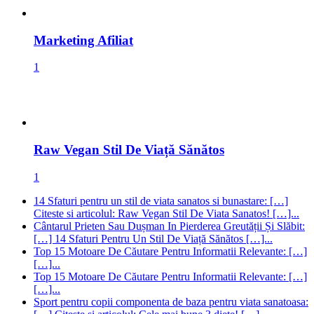
Marketing Afiliat
1
Raw Vegan Stil De Viață Sănătos
1
14 Sfaturi pentru un stil de viata sanatos si bunastare: […]
Citeste si articolul: Raw Vegan Stil De Viata Sanatos! […]...
Cântarul Prieten Sau Dușman In Pierderea Greutății Și Slăbit:
[…] 14 Sfaturi Pentru Un Stil De Viață Sănătos […]...
Top 15 Motoare De Căutare Pentru Informatii Relevante: […]
[…]...
Top 15 Motoare De Căutare Pentru Informatii Relevante: […]
[…]...
Sport pentru copii componenta de baza pentru viata sanatoasa: