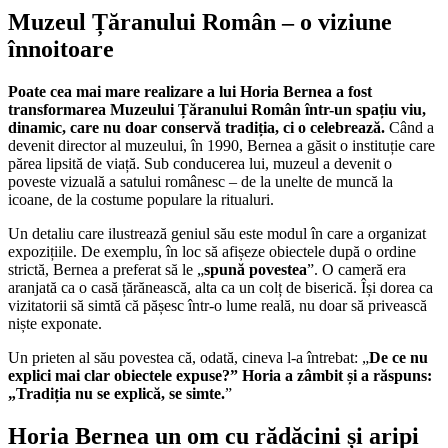
Muzeul Țăranului Român – o viziune
înnoitoare
Poate cea mai mare realizare a lui Horia Bernea a fost
transformarea Muzeului Țăranului Român într-un spațiu viu,
dinamic, care nu doar conservă tradiția, ci o celebrează.
Când a
devenit director al muzeului, în 1990, Bernea a găsit o instituție care
părea lipsită de viață. Sub conducerea lui, muzeul a devenit o
poveste vizuală a satului românesc – de la unelte de muncă la
icoane, de la costume populare la ritualuri.
Un detaliu care ilustrează geniul său este modul în care a organizat
expozițiile. De exemplu, în loc să afișeze obiectele după o ordine
strictă, Bernea a preferat să le „
spună povestea
”. O cameră era
aranjată ca o casă țărănească, alta ca un colț de biserică. Își dorea ca
vizitatorii să simtă că pășesc într-o lume reală, nu doar să privească
niște exponate.
Un prieten al său povestea că, odată, cineva l-a întrebat: „
De ce nu
explici mai clar obiectele expuse?” Horia a zâmbit și a răspuns:
„Tradiția nu se explică, se simte.
”
Horia Bernea un om cu rădăcini și aripi