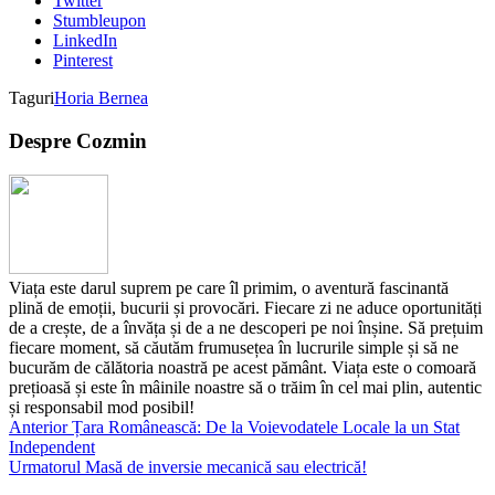
Twitter
Stumbleupon
LinkedIn
Pinterest
Taguri
Horia Bernea
Despre Cozmin
Viața este darul suprem pe care îl primim, o aventură fascinantă
plină de emoții, bucurii și provocări. Fiecare zi ne aduce oportunități
de a crește, de a învăța și de a ne descoperi pe noi înșine. Să prețuim
fiecare moment, să căutăm frumusețea în lucrurile simple și să ne
bucurăm de călătoria noastră pe acest pământ. Viața este o comoară
prețioasă și este în mâinile noastre să o trăim în cel mai plin, autentic
și responsabil mod posibil!
Anterior
Țara Românească: De la Voievodatele Locale la un Stat
Independent
Urmatorul
Masă de inversie mecanică sau electrică!