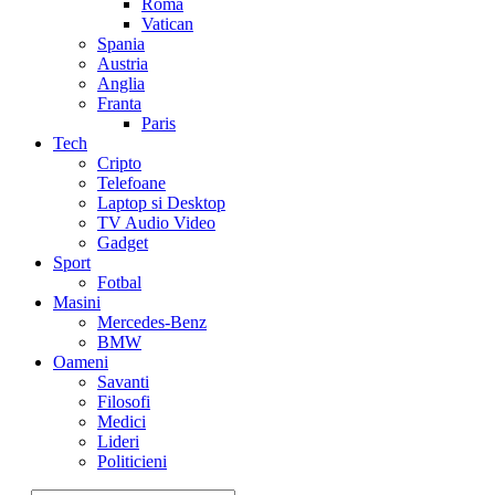
Roma
Vatican
Spania
Austria
Anglia
Franta
Paris
Tech
Cripto
Telefoane
Laptop si Desktop
TV Audio Video
Gadget
Sport
Fotbal
Masini
Mercedes-Benz
BMW
Oameni
Savanti
Filosofi
Medici
Lideri
Politicieni