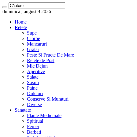
duminică , august 9 2026
Home
Retete
Supe
Ciorbe
Mancaruri
Gratar
Peste Si Fructe De Mare
Retete de Post
Mic Dejun
Aperitive
Salate
Sosuri
Paine
Dulciuri
Conserve Si Muraturi
Diverse
Sanatate
Plante Medicinale
Spitirual
Femei
Barbati