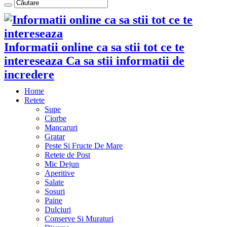
Informatii online ca sa stii tot ce te
intereseaza Ca sa stii informatii de
incredere
Home
Retete
Supe
Ciorbe
Mancaruri
Gratar
Peste Si Fructe De Mare
Retete de Post
Mic Dejun
Aperitive
Salate
Sosuri
Paine
Dulciuri
Conserve Si Muraturi