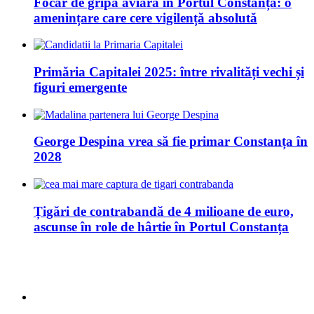
Focar de gripă aviară în Portul Constanța: o
amenințare care cere vigilență absolută
Primăria Capitalei 2025: între rivalități vechi și
figuri emergente
George Despina vrea să fie primar Constanța în
2028
Țigări de contrabandă de 4 milioane de euro,
ascunse în role de hârtie în Portul Constanța