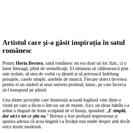
Artistul care și-a găsit inspirația în satul
românesc
Pentru
Horia Bernea
, satul românesc nu era doar un loc fizic, ci o
lume întreagă, plină de semnificații. El obișnuia să călătorească prin
sate izolate, să stea de vorbă cu țăranii și să privească îndelung
peisajele, casele simple, uneltele de muncă. Fiecare obiect devenea
pentru el un simbol al unui univers profund, tainic, pe care încerca
să-l transpună pe pânză.
Una dintre poveștile care ilustrează această legătură vine dintr-o
vizită pe care a făcut-o într-un sat de munte. Aici, un țăran bătrân i-a
arătat o lingură de lemn sculptată de el însuși, spunând: „
E simplă,
dar aici e tot ce știu eu.
” Bernea a fost profund impresionat și
spunea adesea că acea lingură l-a învățat mai multe despre artă decât
orice teorie modernă.