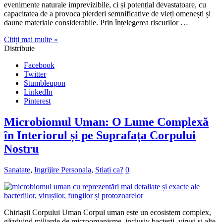
evenimente naturale imprevizibile, ci și potențial devastatoare, cu
capacitatea de a provoca pierderi semnificative de vieți omenești și
daune materiale considerabile. Prin înțelegerea riscurilor …
Citiți mai multe »
Distribuie
Facebook
Twitter
Stumbleupon
LinkedIn
Pinterest
Microbiomul Uman: O Lume Complexă
în Interiorul și pe Suprafața Corpului
Nostru
Sanatate
,
Ingrijire Personala
,
Stiati ca?
0
Chiriașii Corpului Uman Corpul uman este un ecosistem complex,
găzduind miliarde de microorganisme, inclusiv bacterii, viruși și alte