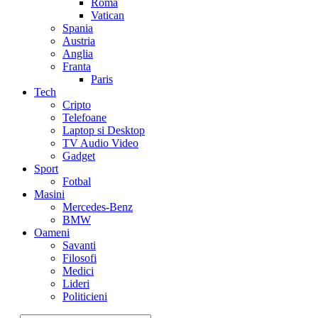
Roma
Vatican
Spania
Austria
Anglia
Franta
Paris
Tech
Cripto
Telefoane
Laptop si Desktop
TV Audio Video
Gadget
Sport
Fotbal
Masini
Mercedes-Benz
BMW
Oameni
Savanti
Filosofi
Medici
Lideri
Politicieni