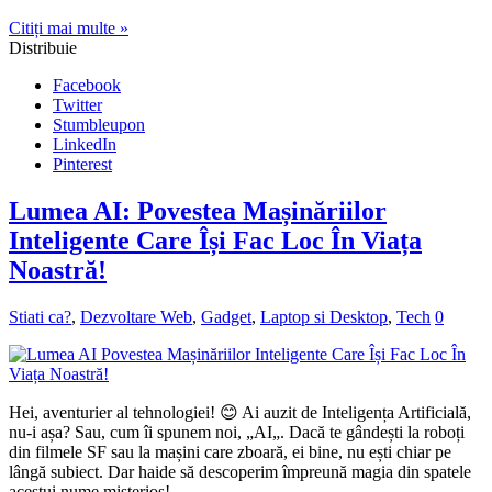
Citiți mai multe »
Distribuie
Facebook
Twitter
Stumbleupon
LinkedIn
Pinterest
Lumea AI: Povestea Mașinăriilor
Inteligente Care Își Fac Loc În Viața
Noastră!
Stiati ca?
,
Dezvoltare Web
,
Gadget
,
Laptop si Desktop
,
Tech
0
Hei, aventurier al tehnologiei! 😊 Ai auzit de Inteligența Artificială,
nu-i așa? Sau, cum îi spunem noi, „AI„. Dacă te gândești la roboți
din filmele SF sau la mașini care zboară, ei bine, nu ești chiar pe
lângă subiect. Dar haide să descoperim împreună magia din spatele
acestui nume misterios! …