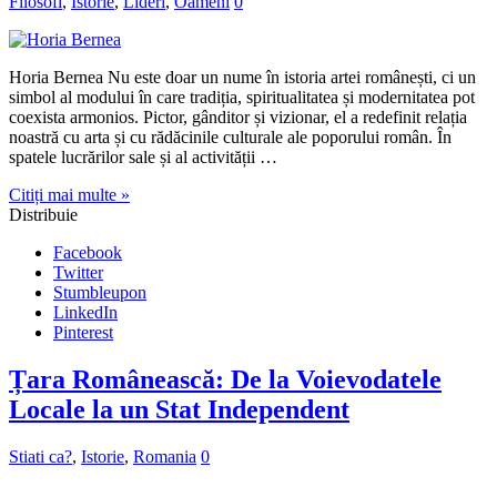
Filosofi
,
Istorie
,
Lideri
,
Oameni
0
Horia Bernea Nu este doar un nume în istoria artei românești, ci un
simbol al modului în care tradiția, spiritualitatea și modernitatea pot
coexista armonios. Pictor, gânditor și vizionar, el a redefinit relația
noastră cu arta și cu rădăcinile culturale ale poporului român. În
spatele lucrărilor sale și al activității …
Citiți mai multe »
Distribuie
Facebook
Twitter
Stumbleupon
LinkedIn
Pinterest
Țara Românească: De la Voievodatele
Locale la un Stat Independent
Stiati ca?
,
Istorie
,
Romania
0