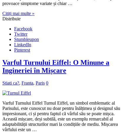
provoace simptome variate și chiar …
Citiți mai multe »
Distribuie
Facebook
Twitter
Stumbleupon
LinkedIn
Pinterest
Varful Turnului Eiffel: O Minune a
Ingineriei în Mișcare
Stiati ca?
,
Franta
,
Paris
0
Varful Turnului Eiffel Turnul Eiffel, un simbol emblematic al
Parisului, este cunoscut nu doar pentru înălțimea și designul său
impresionant, ci și pentru faptul că vârful său se poate mișca.
Această mișcare, deși subtilă, este un exemplu remarcabil al
adaptabilității structurilor mari la condițiile de mediu. Mișcarea
vârfului este un …