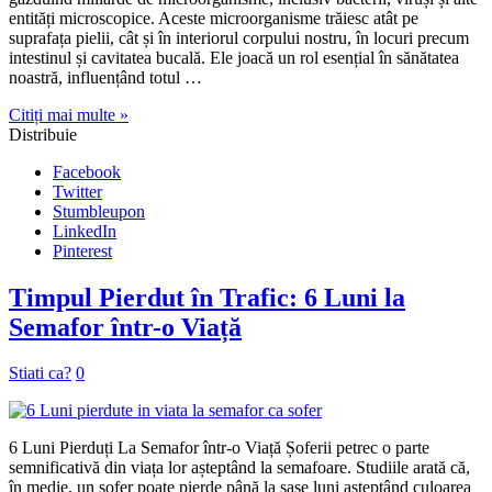
entități microscopice. Aceste microorganisme trăiesc atât pe
suprafața pielii, cât și în interiorul corpului nostru, în locuri precum
intestinul și cavitatea bucală. Ele joacă un rol esențial în sănătatea
noastră, influențând totul …
Citiți mai multe »
Distribuie
Facebook
Twitter
Stumbleupon
LinkedIn
Pinterest
Timpul Pierdut în Trafic: 6 Luni la
Semafor într-o Viață
Stiati ca?
0
6 Luni Pierduți La Semafor într-o Viață Șoferii petrec o parte
semnificativă din viața lor așteptând la semafoare. Studiile arată că,
în medie, un șofer poate pierde până la șase luni așteptând culoarea