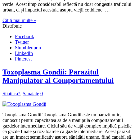
verde. Acest timp considerabil reflectă nu doar congestia traficului
urban, ci și impactul acestuia asupra vieții cotidiene. …
Citiți mai multe »
Distribuie
Facebook
Twitter
Stumbleupon
LinkedIn
Pinterest
Toxoplasma Gondii: Parazitul
Manipulator al Comportamentului
Stiati ca?
,
Sanatate
0
Toxoplasma Gondii Toxoplasma Gondii este un parazit unic,
cunoscut pentru capacitatea sa de a manipula comportamentul
gazdelor intermediare. Ciclul său de viață complex implică pisicile
ca gazde finale și rozătoarele ca gazde intermediare. Acest parazit
are un impact semnificativ asupra sănătății umane, fiind capabil să