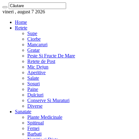
vineri , august 7 2026
Home
Retete
Supe
Ciorbe
Mancaruri
Gratar
Peste Si Fructe De Mare
Retete de Post
Mic Dejun
Aperitive
Salate
Sosuri
Paine
Dulciuri
Conserve Si Muraturi
Diverse
Sanatate
Plante Medicinale
Spitirual
Femei
Barbati