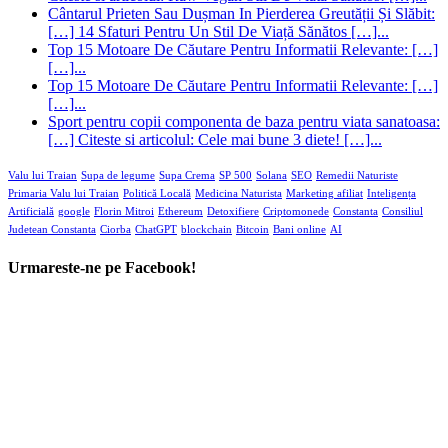
Cântarul Prieten Sau Dușman In Pierderea Greutății Și Slăbit:
[…] 14 Sfaturi Pentru Un Stil De Viață Sănătos […]...
Top 15 Motoare De Căutare Pentru Informatii Relevante: […]
[…]...
Top 15 Motoare De Căutare Pentru Informatii Relevante: […]
[…]...
Sport pentru copii componenta de baza pentru viata sanatoasa:
[…] Citeste si articolul: Cele mai bune 3 diete! […]...
Valu lui Traian
Supa de legume
Supa Crema
SP 500
Solana
SEO
Remedii Naturiste
Primaria Valu lui Traian
Politică Locală
Medicina Naturista
Marketing afiliat
Inteligența
Artificială
google
Florin Mitroi
Ethereum
Detoxifiere
Criptomonede
Constanta
Consiliul
Judetean Constanta
Ciorba
ChatGPT
blockchain
Bitcoin
Bani online
AI
Urmareste-ne pe Facebook!