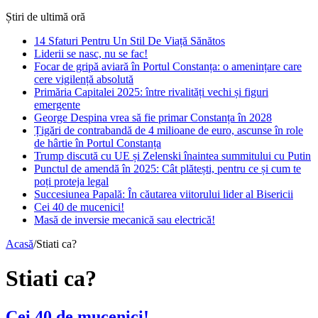
Știri de ultimă oră
14 Sfaturi Pentru Un Stil De Viață Sănătos
Liderii se nasc, nu se fac!
Focar de gripă aviară în Portul Constanța: o amenințare care
cere vigilență absolută
Primăria Capitalei 2025: între rivalități vechi și figuri
emergente
George Despina vrea să fie primar Constanța în 2028
Țigări de contrabandă de 4 milioane de euro, ascunse în role
de hârtie în Portul Constanța
Trump discută cu UE și Zelenski înaintea summitului cu Putin
Punctul de amendă în 2025: Cât plătești, pentru ce și cum te
poți proteja legal
Succesiunea Papală: În căutarea viitorului lider al Bisericii
Cei 40 de mucenici!
Masă de inversie mecanică sau electrică!
Acasă
/
Stiati ca?
Stiati ca?
Cei 40 de mucenici!