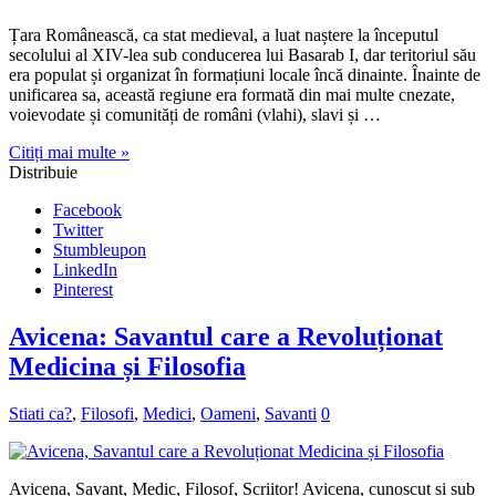
Țara Românească, ca stat medieval, a luat naștere la începutul
secolului al XIV-lea sub conducerea lui Basarab I, dar teritoriul său
era populat și organizat în formațiuni locale încă dinainte. Înainte de
unificarea sa, această regiune era formată din mai multe cnezate,
voievodate și comunități de români (vlahi), slavi și …
Citiți mai multe »
Distribuie
Facebook
Twitter
Stumbleupon
LinkedIn
Pinterest
Avicena: Savantul care a Revoluționat
Medicina și Filosofia
Stiati ca?
,
Filosofi
,
Medici
,
Oameni
,
Savanti
0
Avicena, Savant, Medic, Filosof, Scriitor! Avicena, cunoscut și sub