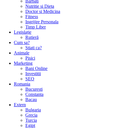
Barbati
Nutritie si Dieta
Doctor si Medicina
Fitness
Ingrijire Personala
Timp Liber
Legislație
Rutieră
Cum sa?
Stiati ca?
Animale
Pisici
Marketing
Bani Online
Investitii
SEO
Romania
Bucuresti
Constanta
Bacau
Extern
Bulgaria
Grecia
Turcia
Egipt