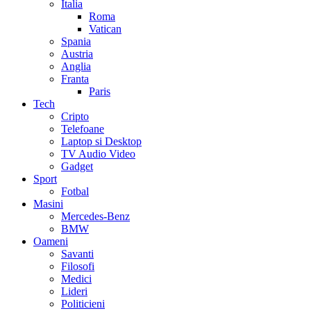
Italia
Roma
Vatican
Spania
Austria
Anglia
Franta
Paris
Tech
Cripto
Telefoane
Laptop si Desktop
TV Audio Video
Gadget
Sport
Fotbal
Masini
Mercedes-Benz
BMW
Oameni
Savanti
Filosofi
Medici
Lideri
Politicieni