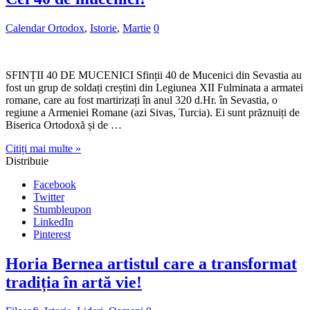
Calendar Ortodox
,
Istorie
,
Martie
0
SFINȚII 40 DE MUCENICI Sfinții 40 de Mucenici din Sevastia au
fost un grup de soldați creștini din Legiunea XII Fulminata a armatei
romane, care au fost martirizați în anul 320 d.Hr. în Sevastia, o
regiune a Armeniei Romane (azi Sivas, Turcia). Ei sunt prăznuiți de
Biserica Ortodoxă și de …
Citiți mai multe »
Distribuie
Facebook
Twitter
Stumbleupon
LinkedIn
Pinterest
Horia Bernea artistul care a transformat
tradiția în artă vie!