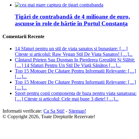
Țigări de contrabandă de 4 milioane de euro,
ascunse în role de hârtie în Portul Constanța
Comentarii Recente
14 Sfaturi pentru un stil de viata sanatos si bunastare: […]
Citeste si articolul: Raw Vegan Stil De Viata Sanatos! […]...
Cântarul Prieten Sau Dușman In Pierderea Greutății Și Slăbit:
[…] 14 Sfaturi Pentru Un Stil De Viață Sănătos […]...
Top 15 Motoare De Căutare Pentru Informatii Relevante: […]
[…]...
Top 15 Motoare De Căutare Pentru Informatii Relevante: […]
[…]...
Sport pentru copii componenta de baza pentru viata sanatoasa:
[…] Citeste si articolul: Cele mai bune 3 diete! […]...
Informatii verificate:
Ca Sa Stii!
-
Sitemap!
© Copyright 2026, Toate Drepturile Rezervate!