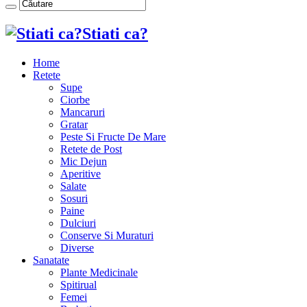
Stiati ca?
Home
Retete
Supe
Ciorbe
Mancaruri
Gratar
Peste Si Fructe De Mare
Retete de Post
Mic Dejun
Aperitive
Salate
Sosuri
Paine
Dulciuri
Conserve Si Muraturi
Diverse
Sanatate
Plante Medicinale
Spitirual
Femei