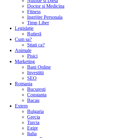
Nutritie si Dieta
Doctor si Medicina
Fitness
Ingrijire Personala
Timp Liber
Legislație
Rutieră
Cum sa?
Stiati ca?
Animale
Pisici
Marketing
Bani Online
Investitii
SEO
Romania
Bucuresti
Constanta
Bacau
Extern
Bulgaria
Grecia
Turcia
Egipt
Italia