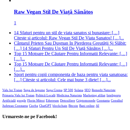
[…] 14 Sfaturi Pentru Un Stil De Viață Sănătos […]...
Top 15 Motoare De Căutare Pentru Informatii Relevante: […]
[…]...
Top 15 Motoare De Căutare Pentru Informatii Relevante: […]
[…]...
Sport pentru copii componenta de baza pentru viata sanatoasa:
[…] Citeste si articolul: Cele mai bune 3 diete! […]...
Valu lui Traian
Supa de legume
Supa Crema
SP 500
Solana
SEO
Remedii Naturiste
Primaria Valu lui Traian
Politică Locală
Medicina Naturista
Marketing afiliat
Inteligența
Artificială
google
Florin Mitroi
Ethereum
Detoxifiere
Criptomonede
Constanta
Consiliul
Judetean Constanta
Ciorba
ChatGPT
blockchain
Bitcoin
Bani online
AI
Urmareste-ne pe Facebook!