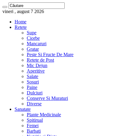
vineri , august 7 2026
Home
Retete
Supe
Ciorbe
Mancaruri
Gratar
Peste Si Fructe De Mare
Retete de Post
Mic Dejun
Aperitive
Salate
Sosuri
Paine
Dulciuri
Conserve Si Muraturi
Diverse
Sanatate
Plante Medicinale
Spitirual
Femei
Barbati