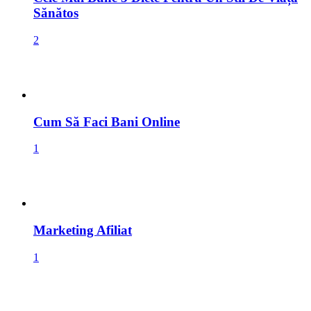
Cum Să Faci Bani Online
1
Marketing Afiliat
1
Raw Vegan Stil De Viață Sănătos
1
14 Sfaturi pentru un stil de viata sanatos si bunastare: […]
Citeste si articolul: Raw Vegan Stil De Viata Sanatos! […]...
Cântarul Prieten Sau Dușman In Pierderea Greutății Și Slăbit: