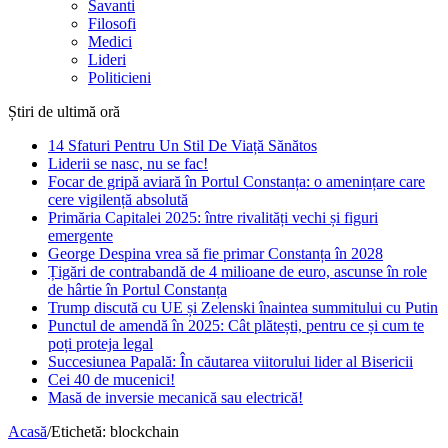
Savanti
Filosofi
Medici
Lideri
Politicieni
Știri de ultimă oră
14 Sfaturi Pentru Un Stil De Viață Sănătos
Liderii se nasc, nu se fac!
Focar de gripă aviară în Portul Constanța: o amenințare care
cere vigilență absolută
Primăria Capitalei 2025: între rivalități vechi și figuri
emergente
George Despina vrea să fie primar Constanța în 2028
Țigări de contrabandă de 4 milioane de euro, ascunse în role
de hârtie în Portul Constanța
Trump discută cu UE și Zelenski înaintea summitului cu Putin
Punctul de amendă în 2025: Cât plătești, pentru ce și cum te
poți proteja legal
Succesiunea Papală: În căutarea viitorului lider al Bisericii
Cei 40 de mucenici!
Masă de inversie mecanică sau electrică!
Acasă
/
Etichetă:
blockchain