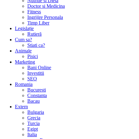
Nutritie si Dieta
Doctor si Medicina
Fitness
Ingrijire Personala
Timp Liber
Legislație
Rutieră
Cum sa?
Stiati ca?
Animale
Pisici
Marketing
Bani Online
Investitii
SEO
Romania
Bucuresti
Constanta
Bacau
Extern
Bulgaria
Grecia
Turcia
Egipt
Italia