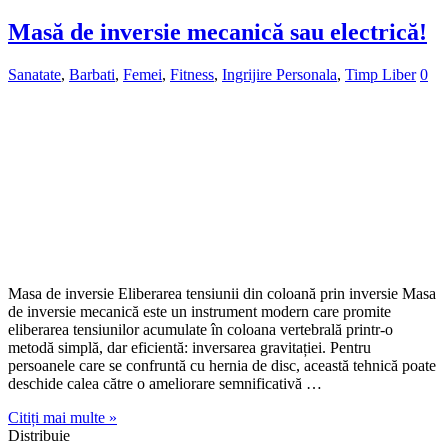
Masă de inversie mecanică sau electrică!
Sanatate
,
Barbati
,
Femei
,
Fitness
,
Ingrijire Personala
,
Timp Liber
0
Masa de inversie Eliberarea tensiunii din coloană prin inversie Masa
de inversie mecanică este un instrument modern care promite
eliberarea tensiunilor acumulate în coloana vertebrală printr-o
metodă simplă, dar eficientă: inversarea gravitației. Pentru
persoanele care se confruntă cu hernia de disc, această tehnică poate
deschide calea către o ameliorare semnificativă …
Citiți mai multe »
Distribuie