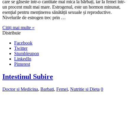
Twitter
Stumbleupon
LinkedIn
Pinterest
Intestinul Subire
Doctor si Medicina
,
Barbati
,
Femei
,
Nutritie si Dieta
0
Intestinul subțire este un organ extrem de important în corpul uman,
care are o lungime impresionantă de aproximativ 6-7 metri și o
suprafață de până la 250 mp. Acest organ esențial are o structură
extrem de complexă și îndeplinește multe funcții critice pentru
sănătatea noastră. Unul dintre cele mai interesante …