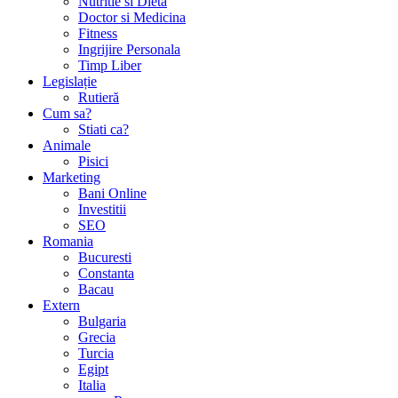
Nutritie si Dieta
Doctor si Medicina
Fitness
Ingrijire Personala
Timp Liber
Legislație
Rutieră
Cum sa?
Stiati ca?
Animale
Pisici
Marketing
Bani Online
Investitii
SEO
Romania
Bucuresti
Constanta
Bacau
Extern
Bulgaria
Grecia
Turcia
Egipt
Italia