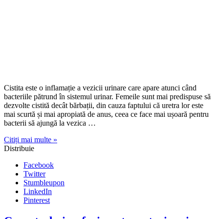
Cistita este o inflamație a vezicii urinare care apare atunci când
bacteriile pătrund în sistemul urinar. Femeile sunt mai predispuse să
dezvolte cistită decât bărbații, din cauza faptului că uretra lor este
mai scurtă și mai apropiată de anus, ceea ce face mai ușoară pentru
bacterii să ajungă la vezica …
Citiți mai multe »
Distribuie
Facebook
Twitter
Stumbleupon
LinkedIn
Pinterest
Ce ar trebui sa faci pentru a trai mai
mult?
Sanatate
,
Barbati
,
Emoitional
,
Femei
,
Ingrijire Personala
0