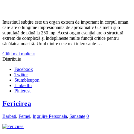
Citiți mai multe »
Distribuie
Facebook
Twitter
Stumbleupon
LinkedIn
Pinterest
Fericirea
Barbati
,
Femei
,
Ingrijire Personala
,
Sanatate
0
Fericirea poate fi privită din diferite perspective, dar există anumite
abilități și practici pe care le poți dezvolta pentru a te ajuta să te simți
mai fericit. Stim deja ca fericirea este un concept subiectiv și poate fi
privită din diferite perspective de la o persoana la alta. Ceea ce …
Citiți mai multe »
Distribuie
Facebook