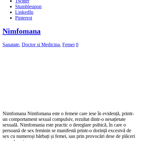
Nimfomana Nimfomana este o femeie care iese în evidență, printr-
un comportament sexual compulsiv, rezultat dintr-o nesațietate
sexuală. Nimfomania este practic o dereglare psihică, în care o
persoană de sex feminin se manifestă printr-o dorință excesivă de
sex cu numeroși bărbați și femei, sau prin provocări dese de plăceri
sexuale prin …
Citiți mai multe »
Distribuie
Facebook
Twitter
Stumbleupon
LinkedIn