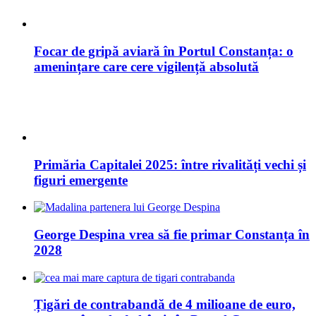
Primăria Capitalei 2025: între rivalități vechi și
figuri emergente
George Despina vrea să fie primar Constanța în
2028
Țigări de contrabandă de 4 milioane de euro,
ascunse în role de hârtie în Portul Constanța
14 Sfaturi Pentru Un Stil De Viață Sănătos
2