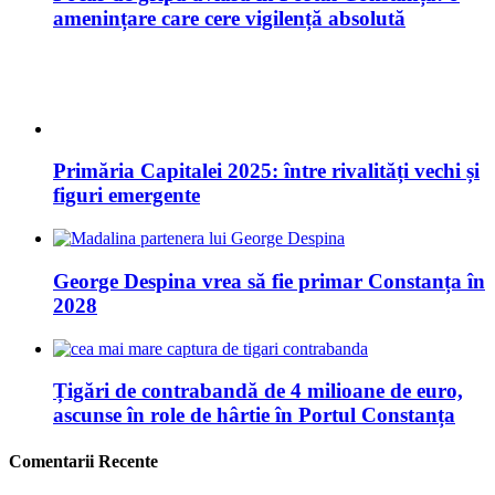
Primăria Capitalei 2025: între rivalități vechi și
figuri emergente
George Despina vrea să fie primar Constanța în
2028
Țigări de contrabandă de 4 milioane de euro,
ascunse în role de hârtie în Portul Constanța
Comentarii Recente
14 Sfaturi pentru un stil de viata sanatos si bunastare: […]
Citeste si articolul: Raw Vegan Stil De Viata Sanatos! […]...
Cântarul Prieten Sau Dușman In Pierderea Greutății Și Slăbit:
[…] 14 Sfaturi Pentru Un Stil De Viață Sănătos […]...
Top 15 Motoare De Căutare Pentru Informatii Relevante: […]
[…]...
Top 15 Motoare De Căutare Pentru Informatii Relevante: […]
[…]...