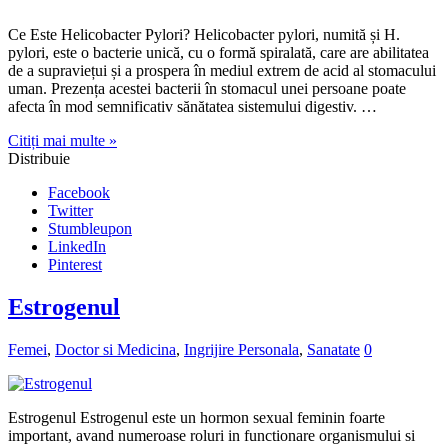
Distribuie
Facebook
Twitter
Stumbleupon
LinkedIn
Pinterest
Estrogenul
Femei
,
Doctor si Medicina
,
Ingrijire Personala
,
Sanatate
0
Estrogenul Estrogenul este un hormon sexual feminin foarte
important, avand numeroase roluri in functionare organismului si
care se găseste intr-o cantitate mai mica la bărbați, iar la femei intr-
un procent mult mai mare. Estrogenul, este un hormon minunat,
esențial pentru menținerea sănătății sexuale și reproductive.
Nivelurile de estrogen trec prin …
Citiți mai multe »
Distribuie
Facebook