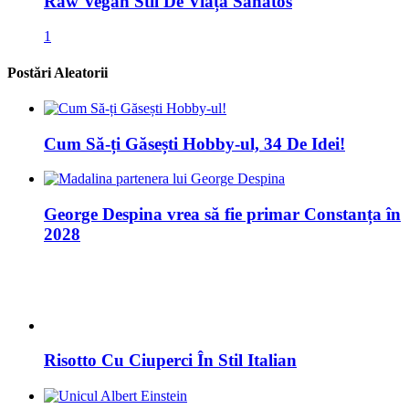
Cum Să-ți Găsești Hobby-ul, 34 De Idei!
George Despina vrea să fie primar Constanța în
2028
Risotto Cu Ciuperci În Stil Italian
Albert Einstein
Busuiocul Sfânt – Ocimum Basilicum Sau
Ocimum Sanctum