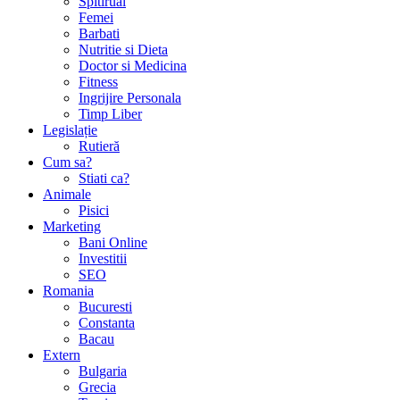
Spitirual
Femei
Barbati
Nutritie si Dieta
Doctor si Medicina
Fitness
Ingrijire Personala
Timp Liber
Legislație
Rutieră
Cum sa?
Stiati ca?
Animale
Pisici
Marketing
Bani Online
Investitii
SEO
Romania
Bucuresti
Constanta
Bacau
Extern
Bulgaria
Grecia