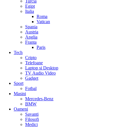
Turcia
Egipt
Italia
Roma
Vatican
Spania
Austria
Anglia
Franta
Paris
Tech
Cripto
Telefoane
Laptop si Desktop
TV Audio Video
Gadget
Sport
Fotbal
Masini
Mercedes-Benz
BMW
Oameni
Savanti
Filosofi
Medici