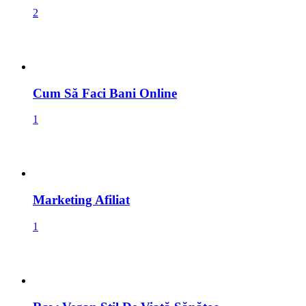
1
Marketing Afiliat
1
Raw Vegan Stil De Viață Sănătos
1
Postări Aleatorii