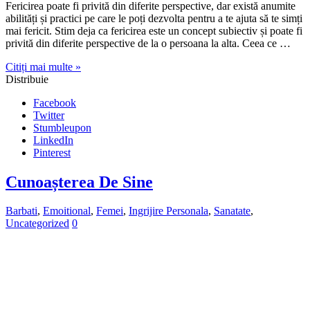
Twitter
Stumbleupon
LinkedIn
Pinterest
Cunoașterea De Sine
Barbati
,
Emoitional
,
Femei
,
Ingrijire Personala
,
Sanatate
,
Uncategorized
0
Cunoașterea de sine este o abilitate importantă pentru a avea o viață
fericită și împlinită. Când ne cunoaștem pe noi înșine, suntem mai
capabili să ne gestionăm emoțiile, să luăm decizii mai înțelepte și să
ne dezvoltăm abilitățile și talentele noastre. Aceasta ne poate ajuta să