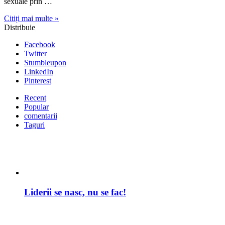
Pinterest
Recent
Popular
comentarii
Taguri
Liderii se nasc, nu se fac!
Focar de gripă aviară în Portul Constanța: o
amenințare care cere vigilență absolută