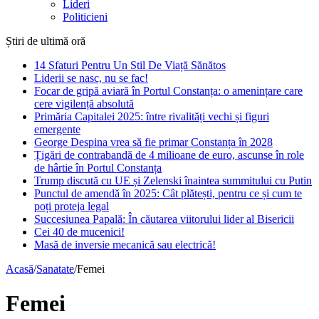
Lideri
Politicieni
Știri de ultimă oră
14 Sfaturi Pentru Un Stil De Viață Sănătos
Liderii se nasc, nu se fac!
Focar de gripă aviară în Portul Constanța: o amenințare care
cere vigilență absolută
Primăria Capitalei 2025: între rivalități vechi și figuri
emergente
George Despina vrea să fie primar Constanța în 2028
Țigări de contrabandă de 4 milioane de euro, ascunse în role
de hârtie în Portul Constanța
Trump discută cu UE și Zelenski înaintea summitului cu Putin
Punctul de amendă în 2025: Cât plătești, pentru ce și cum te
poți proteja legal
Succesiunea Papală: În căutarea viitorului lider al Bisericii
Cei 40 de mucenici!
Masă de inversie mecanică sau electrică!
Acasă
/
Sanatate
/
Femei
Femei