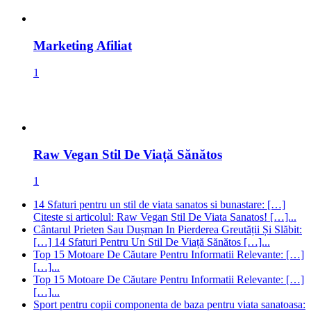
Raw Vegan Stil De Viață Sănătos
1
14 Sfaturi pentru un stil de viata sanatos si bunastare: […]
Citeste si articolul: Raw Vegan Stil De Viata Sanatos! […]...
Cântarul Prieten Sau Dușman In Pierderea Greutății Și Slăbit:
[…] 14 Sfaturi Pentru Un Stil De Viață Sănătos […]...
Top 15 Motoare De Căutare Pentru Informatii Relevante: […]
[…]...
Top 15 Motoare De Căutare Pentru Informatii Relevante: […]
[…]...
Sport pentru copii componenta de baza pentru viata sanatoasa:
[…] Citeste si articolul: Cele mai bune 3 diete! […]...
Valu lui Traian
Supa de legume
Supa Crema
SP 500
Solana
SEO
Remedii Naturiste
Primaria Valu lui Traian
Politică Locală
Medicina Naturista
Marketing afiliat
Inteligența
Artificială
google
Florin Mitroi
Ethereum
Detoxifiere
Criptomonede
Constanta
Consiliul
Judetean Constanta
Ciorba
ChatGPT
blockchain
Bitcoin
Bani online
AI
Urmareste-ne pe Facebook!