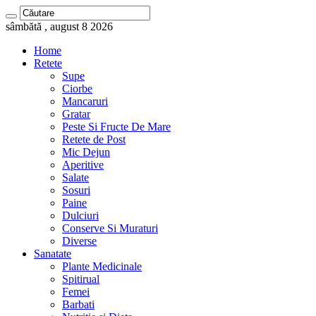
sâmbătă , august 8 2026
Home
Retete
Supe
Ciorbe
Mancaruri
Gratar
Peste Si Fructe De Mare
Retete de Post
Mic Dejun
Aperitive
Salate
Sosuri
Paine
Dulciuri
Conserve Si Muraturi
Diverse
Sanatate
Plante Medicinale
Spitirual
Femei
Barbati