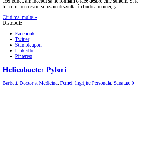
LinkedIn
Pinterest
Helicobacter Pylori
Barbati
,
Doctor si Medicina
,
Femei
,
Ingrijire Personala
,
Sanatate
0
Ce Este Helicobacter Pylori? Helicobacter pylori, numită și H.
pylori, este o bacterie unică, cu o formă spiralată, care are abilitatea
de a supraviețui și a prospera în mediul extrem de acid al stomacului
uman. Prezența acestei bacterii în stomacul unei persoane poate
afecta în mod semnificativ sănătatea sistemului digestiv. …
Citiți mai multe »