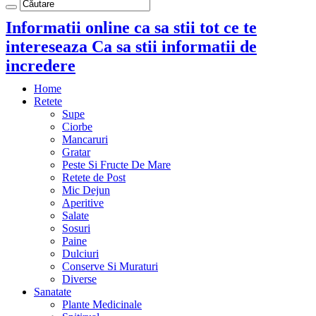
Informatii online ca sa stii tot ce te
intereseaza Ca sa stii informatii de
incredere
Home
Retete
Supe
Ciorbe
Mancaruri
Gratar
Peste Si Fructe De Mare
Retete de Post
Mic Dejun
Aperitive
Salate
Sosuri
Paine
Dulciuri
Conserve Si Muraturi
Diverse
Sanatate
Plante Medicinale