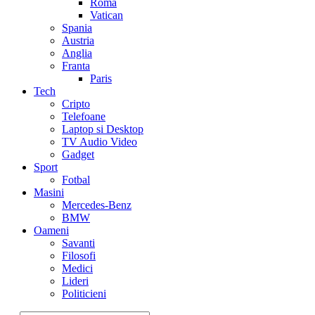
Roma
Vatican
Spania
Austria
Anglia
Franta
Paris
Tech
Cripto
Telefoane
Laptop si Desktop
TV Audio Video
Gadget
Sport
Fotbal
Masini
Mercedes-Benz
BMW
Oameni
Savanti
Filosofi
Medici
Lideri
Politicieni