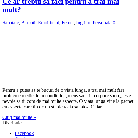
Pentru a putea sa te bucuri de o viata lunga, a trai mai mult fara
probleme medicale in conditiile; „mens sana in corpore sano„, este
nevoie sa tii cont de mai multe aspecte. O viata lunga vine la pachet
cu aspecte care tin de un stil de viata sanatos. Chiar …
Citiți mai multe »
Distribuie
Facebook
Twitter
Stumbleupon
LinkedIn
Pinterest
Nimfomana
Sanatate
,
Doctor si Medicina
,
Femei
0