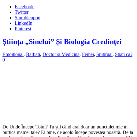
Facebook
Twitter
Stumbleupon
LinkedIn
Pinterest
Știința „Sinelui” Și Biologia Credinței
Emoitional
,
Barbati
,
Doctor si Medicina
,
Femei
,
Spitirual
,
Stiati ca?
0
De Unde Începe Totul? Tu știi când erai doar un punctuleț mic în
burtica mamei tale? Ei bine, de acolo începe povestea noastră. De la
acel punct, am început să ne formăm o idee despre cine suntem. Și la
fel cum am crescut și ne-am dezvoltat în burtica mamei, și …
Citiți mai multe »
Distribuie
Facebook
Twitter
Stumbleupon