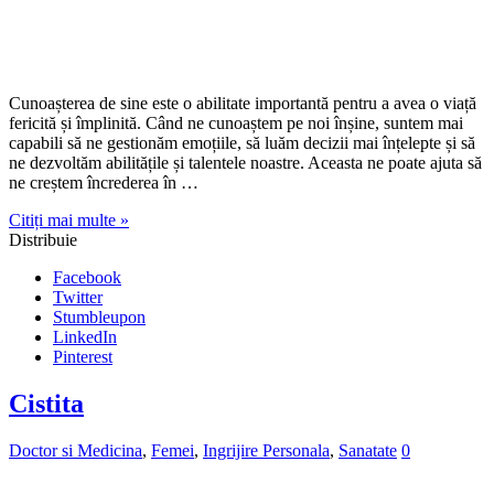
ne creștem încrederea în …
Citiți mai multe »
Distribuie
Facebook
Twitter
Stumbleupon
LinkedIn
Pinterest
Cistita
Doctor si Medicina
,
Femei
,
Ingrijire Personala
,
Sanatate
0