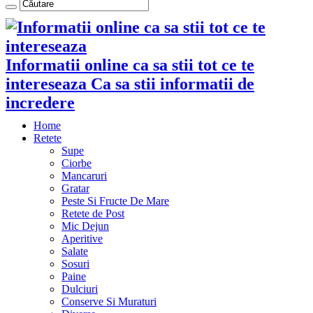
Informatii online ca sa stii tot ce te
intereseaza Ca sa stii informatii de
incredere
Home
Retete
Supe
Ciorbe
Mancaruri
Gratar
Peste Si Fructe De Mare
Retete de Post
Mic Dejun
Aperitive
Salate
Sosuri
Paine
Dulciuri
Conserve Si Muraturi