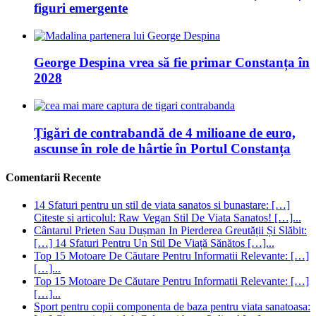
figuri emergente
George Despina vrea să fie primar Constanța în
2028
Țigări de contrabandă de 4 milioane de euro,
ascunse în role de hârtie în Portul Constanța
Comentarii Recente
14 Sfaturi pentru un stil de viata sanatos si bunastare: […]
Citeste si articolul: Raw Vegan Stil De Viata Sanatos! […]...
Cântarul Prieten Sau Dușman In Pierderea Greutății Și Slăbit:
[…] 14 Sfaturi Pentru Un Stil De Viață Sănătos […]...
Top 15 Motoare De Căutare Pentru Informatii Relevante: […]
[…]...
Top 15 Motoare De Căutare Pentru Informatii Relevante: […]
[…]...
Sport pentru copii componenta de baza pentru viata sanatoasa: