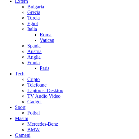
Extern
Bulgaria
Grecia
Turcia
Egipt
Italia
Roma
Vatican
Spania
Austria
Anglia
Franta
Paris
Tech
Cripto
Telefoane
Laptop si Desktop
TV Audio Video
Gadget
Sport
Fotbal
Masini
Mercedes-Benz
BMW
Oameni