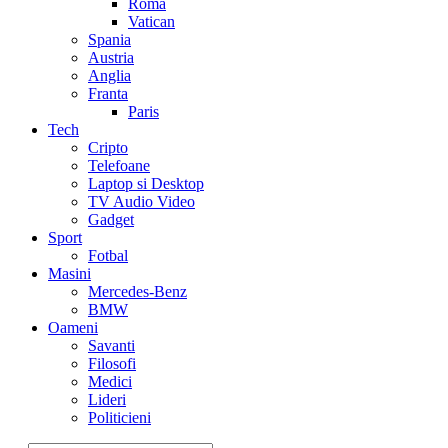
Roma
Vatican
Spania
Austria
Anglia
Franta
Paris
Tech
Cripto
Telefoane
Laptop si Desktop
TV Audio Video
Gadget
Sport
Fotbal
Masini
Mercedes-Benz
BMW
Oameni
Savanti
Filosofi
Medici
Lideri
Politicieni