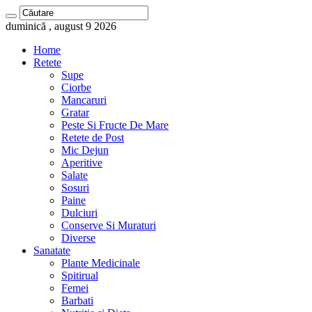
duminică , august 9 2026
Home
Retete
Supe
Ciorbe
Mancaruri
Gratar
Peste Si Fructe De Mare
Retete de Post
Mic Dejun
Aperitive
Salate
Sosuri
Paine
Dulciuri
Conserve Si Muraturi
Diverse
Sanatate
Plante Medicinale
Spitirual
Femei
Barbati