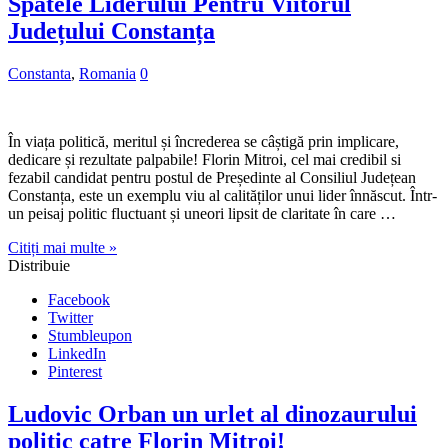
Spatele Liderului Pentru Viitorul
Județului Constanța
Constanta
,
Romania
0
În viața politică, meritul și încrederea se câștigă prin implicare,
dedicare și rezultate palpabile! Florin Mitroi, cel mai credibil si
fezabil candidat pentru postul de Președinte al Consiliul Județean
Constanța, este un exemplu viu al calităților unui lider înnăscut. Într-
un peisaj politic fluctuant și uneori lipsit de claritate în care …
Citiți mai multe »
Distribuie
Facebook
Twitter
Stumbleupon
LinkedIn
Pinterest
Ludovic Orban un urlet al dinozaurului
politic catre Florin Mitroi!