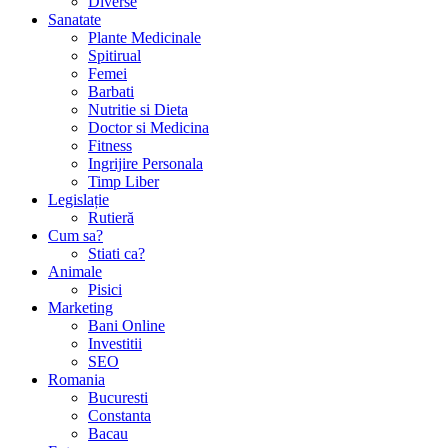
Diverse
Sanatate
Plante Medicinale
Spitirual
Femei
Barbati
Nutritie si Dieta
Doctor si Medicina
Fitness
Ingrijire Personala
Timp Liber
Legislație
Rutieră
Cum sa?
Stiati ca?
Animale
Pisici
Marketing
Bani Online
Investitii
SEO
Romania
Bucuresti
Constanta
Bacau