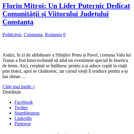
Florin Mitroi: Un Lider Puternic Dedicat
Comunității și Viitorului Județului
Constanța
Politicieni
,
Constanta
,
Romania
0
Astăzi, în zi de sărbătoare a Sfinților Petru și Pavel, comuna Valu lui
Traian a fost binecuvântată să aibă un eveniment special în biserica
de lemn. Aici, creștinii se întâlnesc pentru a-și aduce copiii la viață
prin botez, apoi se căsătoresc, iar cursul vieții îi readuce pentru a-și
lua rămas …
Citiți mai multe »
Distribuie
Facebook
Twitter
Stumbleupon
LinkedIn
Pinterest