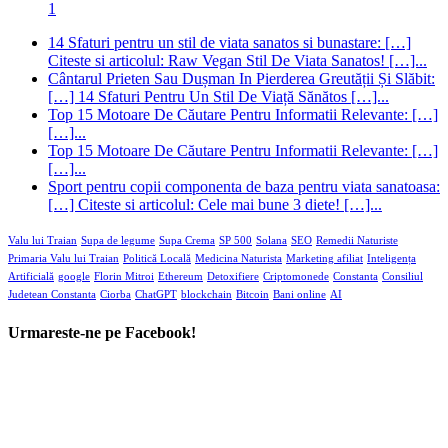
1
14 Sfaturi pentru un stil de viata sanatos si bunastare: […]
Citeste si articolul: Raw Vegan Stil De Viata Sanatos! […]...
Cântarul Prieten Sau Dușman In Pierderea Greutății Și Slăbit:
[…] 14 Sfaturi Pentru Un Stil De Viață Sănătos […]...
Top 15 Motoare De Căutare Pentru Informatii Relevante: […]
[…]...
Top 15 Motoare De Căutare Pentru Informatii Relevante: […]
[…]...
Sport pentru copii componenta de baza pentru viata sanatoasa:
[…] Citeste si articolul: Cele mai bune 3 diete! […]...
Valu lui Traian
Supa de legume
Supa Crema
SP 500
Solana
SEO
Remedii Naturiste
Primaria Valu lui Traian
Politică Locală
Medicina Naturista
Marketing afiliat
Inteligența
Artificială
google
Florin Mitroi
Ethereum
Detoxifiere
Criptomonede
Constanta
Consiliul
Judetean Constanta
Ciorba
ChatGPT
blockchain
Bitcoin
Bani online
AI
Urmareste-ne pe Facebook!