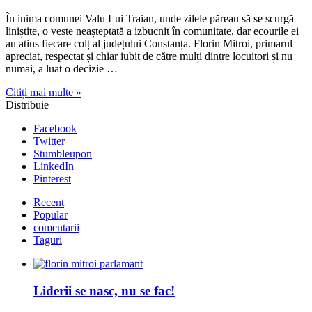
În inima comunei Valu Lui Traian, unde zilele păreau să se scurgă
liniștite, o veste neașteptată a izbucnit în comunitate, dar ecourile ei
au atins fiecare colț al județului Constanța. Florin Mitroi, primarul
apreciat, respectat și chiar iubit de către mulți dintre locuitori și nu
numai, a luat o decizie …
Citiți mai multe »
Distribuie
Facebook
Twitter
Stumbleupon
LinkedIn
Pinterest
Recent
Popular
comentarii
Taguri
Liderii se nasc, nu se fac!