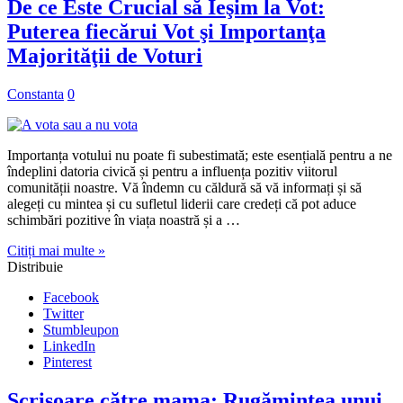
De ce Este Crucial să Ieşim la Vot:
Puterea fiecărui Vot şi Importanţa
Majorităţii de Voturi
Constanta
0
Importanța votului nu poate fi subestimată; este esențială pentru a ne
îndeplini datoria civică și pentru a influența pozitiv viitorul
comunității noastre. Vă îndemn cu căldură să vă informați și să
alegeți cu mintea și cu sufletul liderii care credeți că pot aduce
schimbări pozitive în viața noastră și a …
Citiți mai multe »
Distribuie
Facebook
Twitter
Stumbleupon
LinkedIn
Pinterest
Scrisoare către mama: Rugămintea unui