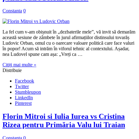
Constanta
0
La fel cum v-am obișnuit în „dezbaterile mele”, vă invit să demarăm
această sesiune de zâmbete în jurul afirmațiilor distinsului tovarăș
Ludovic Orban, omul cu o oarecare valoare politică care face valuri
în popor! Acum să intrăm în viforul tehnic al contextului. Așadar,
nea Ludovel spune cam așa: „Vreți ca …
Citiți mai multe »
Distribuie
Facebook
Twitter
Stumbleupon
LinkedIn
Pinterest
Florin Mitroi si Iulia Iurea vs Cristina
Rizea pentru Primăria Valu lui Traian
Constanta
0