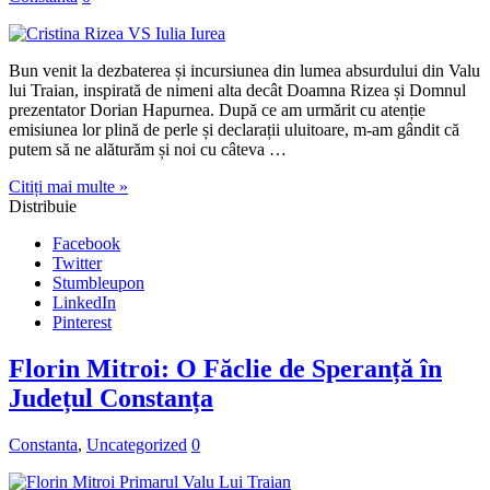
Bun venit la dezbaterea și incursiunea din lumea absurdului din Valu
lui Traian, inspirată de nimeni alta decât Doamna Rizea și Domnul
prezentator Dorian Hapurnea. După ce am urmărit cu atenție
emisiunea lor plină de perle și declarații uluitoare, m-am gândit că
putem să ne alăturăm și noi cu câteva …
Citiți mai multe »
Distribuie
Facebook
Twitter
Stumbleupon
LinkedIn
Pinterest
Florin Mitroi: O Făclie de Speranță în
Județul Constanța
Constanta
,
Uncategorized
0