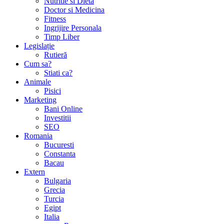
Nutritie si Dieta
Doctor si Medicina
Fitness
Ingrijire Personala
Timp Liber
Legislație
Rutieră
Cum sa?
Stiati ca?
Animale
Pisici
Marketing
Bani Online
Investitii
SEO
Romania
Bucuresti
Constanta
Bacau
Extern
Bulgaria
Grecia
Turcia
Egipt
Italia