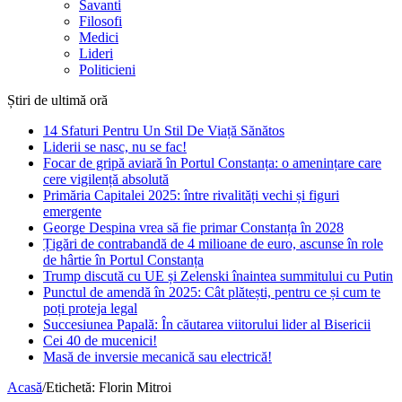
Savanti
Filosofi
Medici
Lideri
Politicieni
Știri de ultimă oră
14 Sfaturi Pentru Un Stil De Viață Sănătos
Liderii se nasc, nu se fac!
Focar de gripă aviară în Portul Constanța: o amenințare care
cere vigilență absolută
Primăria Capitalei 2025: între rivalități vechi și figuri
emergente
George Despina vrea să fie primar Constanța în 2028
Țigări de contrabandă de 4 milioane de euro, ascunse în role
de hârtie în Portul Constanța
Trump discută cu UE și Zelenski înaintea summitului cu Putin
Punctul de amendă în 2025: Cât plătești, pentru ce și cum te
poți proteja legal
Succesiunea Papală: În căutarea viitorului lider al Bisericii
Cei 40 de mucenici!
Masă de inversie mecanică sau electrică!
Acasă
/
Etichetă:
Florin Mitroi