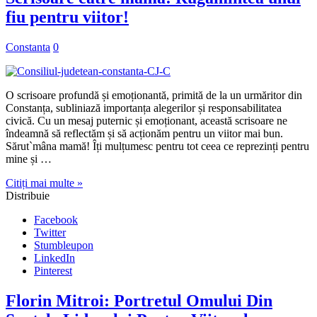
fiu pentru viitor!
Constanta
0
O scrisoare profundă și emoționantă, primită de la un urmăritor din
Constanța, subliniază importanța alegerilor și responsabilitatea
civică. Cu un mesaj puternic și emoționant, această scrisoare ne
îndeamnă să reflectăm și să acționăm pentru un viitor mai bun.
Sărut`mâna mamă! Îți mulțumesc pentru tot ceea ce reprezinți pentru
mine și …
Citiți mai multe »
Distribuie
Facebook
Twitter
Stumbleupon
LinkedIn
Pinterest
Florin Mitroi: Portretul Omului Din