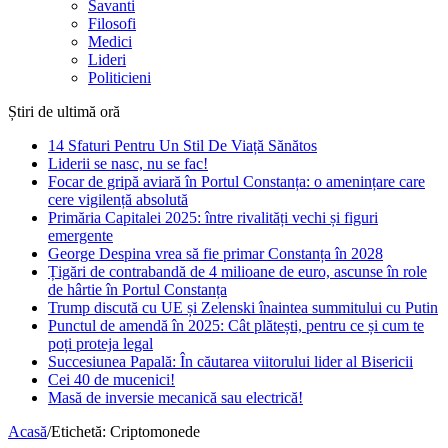
Savanti
Filosofi
Medici
Lideri
Politicieni
Știri de ultimă oră
14 Sfaturi Pentru Un Stil De Viață Sănătos
Liderii se nasc, nu se fac!
Focar de gripă aviară în Portul Constanța: o amenințare care
cere vigilență absolută
Primăria Capitalei 2025: între rivalități vechi și figuri
emergente
George Despina vrea să fie primar Constanța în 2028
Țigări de contrabandă de 4 milioane de euro, ascunse în role
de hârtie în Portul Constanța
Trump discută cu UE și Zelenski înaintea summitului cu Putin
Punctul de amendă în 2025: Cât plătești, pentru ce și cum te
poți proteja legal
Succesiunea Papală: În căutarea viitorului lider al Bisericii
Cei 40 de mucenici!
Masă de inversie mecanică sau electrică!
Acasă
/
Etichetă:
Criptomonede