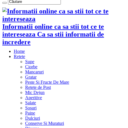
Informatii online ca sa stii tot ce te
intereseaza Ca sa stii informatii de
incredere
Home
Retete
Supe
Ciorbe
Mancaruri
Gratar
Peste Si Fructe De Mare
Retete de Post
Mic Dejun
Aperitive
Salate
Sosuri
Paine
Dulciuri
Conserve Si Muraturi