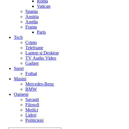
Roma
Vatican
Spania
Austria
Anglia
Franta
Paris
Tech
Cripto
Telefoane
Laptop si Desktop
TV Audio Video
Gadget
Sport
Fotbal
Masini
Mercedes-Benz
BMW
Oameni
Savanti
Filosofi
Medici
Lideri
Politicieni