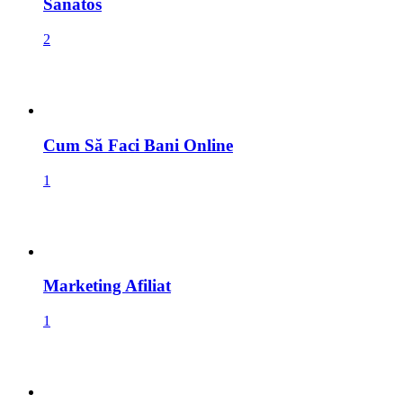
Cum Să Faci Bani Online
1
Marketing Afiliat
1
Raw Vegan Stil De Viață Sănătos
1
Postări Aleatorii