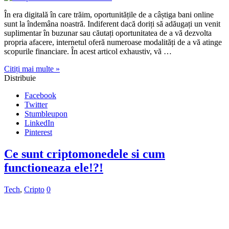
În era digitală în care trăim, oportunitățile de a câștiga bani online
sunt la îndemâna noastră. Indiferent dacă doriți să adăugați un venit
suplimentar în buzunar sau căutați oportunitatea de a vă dezvolta
propria afacere, internetul oferă numeroase modalități de a vă atinge
scopurile financiare. În acest articol exhaustiv, vă …
Citiți mai multe »
Distribuie
Facebook
Twitter
Stumbleupon
LinkedIn
Pinterest
Ce sunt criptomonedele si cum
functioneaza ele!?!
Tech
,
Cripto
0