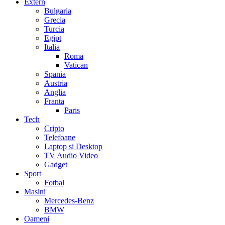
Extern
Bulgaria
Grecia
Turcia
Egipt
Italia
Roma
Vatican
Spania
Austria
Anglia
Franta
Paris
Tech
Cripto
Telefoane
Laptop si Desktop
TV Audio Video
Gadget
Sport
Fotbal
Masini
Mercedes-Benz
BMW
Oameni