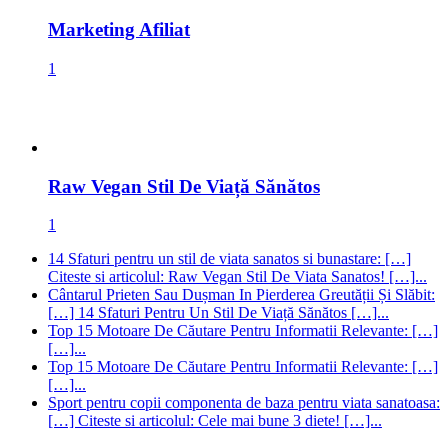
Raw Vegan Stil De Viață Sănătos
1
14 Sfaturi pentru un stil de viata sanatos si bunastare: […]
Citeste si articolul: Raw Vegan Stil De Viata Sanatos! […]...
Cântarul Prieten Sau Dușman In Pierderea Greutății Și Slăbit:
[…] 14 Sfaturi Pentru Un Stil De Viață Sănătos […]...
Top 15 Motoare De Căutare Pentru Informatii Relevante: […]
[…]...
Top 15 Motoare De Căutare Pentru Informatii Relevante: […]
[…]...
Sport pentru copii componenta de baza pentru viata sanatoasa:
[…] Citeste si articolul: Cele mai bune 3 diete! […]...
Valu lui Traian
Supa de legume
Supa Crema
SP 500
Solana
SEO
Remedii Naturiste
Primaria Valu lui Traian
Politică Locală
Medicina Naturista
Marketing afiliat
Inteligența
Artificială
google
Florin Mitroi
Ethereum
Detoxifiere
Criptomonede
Constanta
Consiliul
Judetean Constanta
Ciorba
ChatGPT
blockchain
Bitcoin
Bani online
AI
Urmareste-ne pe Facebook!