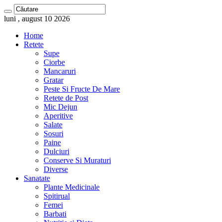
luni , august 10 2026
Home
Retete
Supe
Ciorbe
Mancaruri
Gratar
Peste Si Fructe De Mare
Retete de Post
Mic Dejun
Aperitive
Salate
Sosuri
Paine
Dulciuri
Conserve Si Muraturi
Diverse
Sanatate
Plante Medicinale
Spitirual
Femei
Barbati