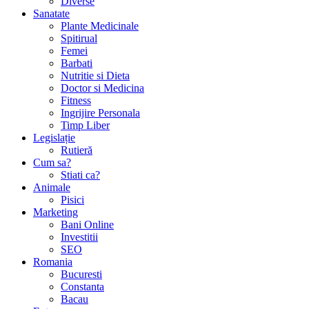
Diverse
Sanatate
Plante Medicinale
Spitirual
Femei
Barbati
Nutritie si Dieta
Doctor si Medicina
Fitness
Ingrijire Personala
Timp Liber
Legislație
Rutieră
Cum sa?
Stiati ca?
Animale
Pisici
Marketing
Bani Online
Investitii
SEO
Romania
Bucuresti
Constanta
Bacau