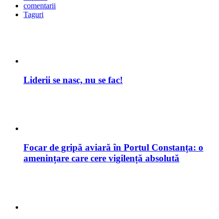
comentarii
Taguri
Liderii se nasc, nu se fac!
Focar de gripă aviară în Portul Constanța: o
amenințare care cere vigilență absolută
Primăria Capitalei 2025: între rivalități vechi și
figuri emergente