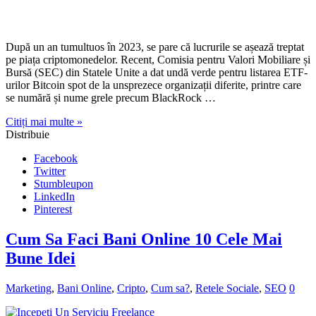
După un an tumultuos în 2023, se pare că lucrurile se așează treptat
pe piața criptomonedelor. Recent, Comisia pentru Valori Mobiliare și
Bursă (SEC) din Statele Unite a dat undă verde pentru listarea ETF-
urilor Bitcoin spot de la unsprezece organizații diferite, printre care
se numără și nume grele precum BlackRock …
Citiți mai multe »
Distribuie
Facebook
Twitter
Stumbleupon
LinkedIn
Pinterest
Cum Sa Faci Bani Online 10 Cele Mai
Bune Idei
Marketing
,
Bani Online
,
Cripto
,
Cum sa?
,
Retele Sociale
,
SEO
0