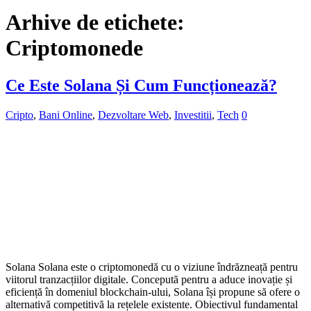
Arhive de etichete:
Criptomonede
Ce Este Solana Și Cum Funcționează?
Cripto
,
Bani Online
,
Dezvoltare Web
,
Investitii
,
Tech
0
Solana Solana este o criptomonedă cu o viziune îndrăzneață pentru
viitorul tranzacțiilor digitale. Concepută pentru a aduce inovație și
eficiență în domeniul blockchain-ului, Solana își propune să ofere o
alternativă competitivă la rețelele existente. Obiectivul fundamental