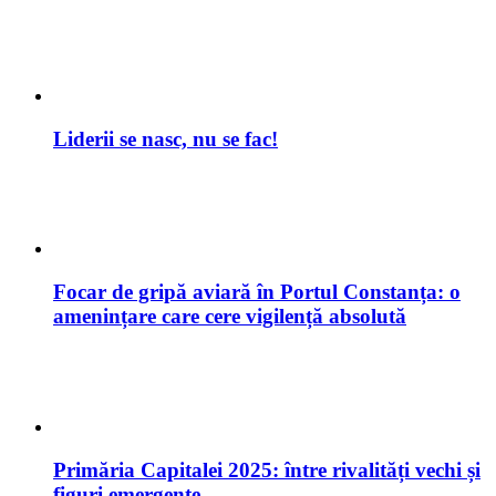
Focar de gripă aviară în Portul Constanța: o
amenințare care cere vigilență absolută
Primăria Capitalei 2025: între rivalități vechi și
figuri emergente
George Despina vrea să fie primar Constanța în
2028