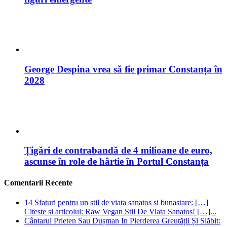
Țigări de contrabandă de 4 milioane de euro,
ascunse în role de hârtie în Portul Constanța
Comentarii Recente
14 Sfaturi pentru un stil de viata sanatos si bunastare: […]
Citeste si articolul: Raw Vegan Stil De Viata Sanatos! […]...
Cântarul Prieten Sau Dușman In Pierderea Greutății Și Slăbit:
[…] 14 Sfaturi Pentru Un Stil De Viață Sănătos […]...
Top 15 Motoare De Căutare Pentru Informatii Relevante: […]
[…]...
Top 15 Motoare De Căutare Pentru Informatii Relevante: […]
[…]...
Sport pentru copii componenta de baza pentru viata sanatoasa:
[…] Citeste si articolul: Cele mai bune 3 diete! […]...
Informatii verificate:
Ca Sa Stii!
-
Sitemap!
© Copyright 2026, Toate Drepturile Rezervate!