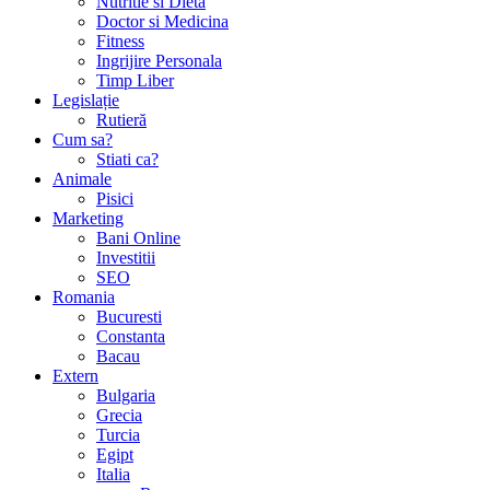
Nutritie si Dieta
Doctor si Medicina
Fitness
Ingrijire Personala
Timp Liber
Legislație
Rutieră
Cum sa?
Stiati ca?
Animale
Pisici
Marketing
Bani Online
Investitii
SEO
Romania
Bucuresti
Constanta
Bacau
Extern
Bulgaria
Grecia
Turcia
Egipt
Italia