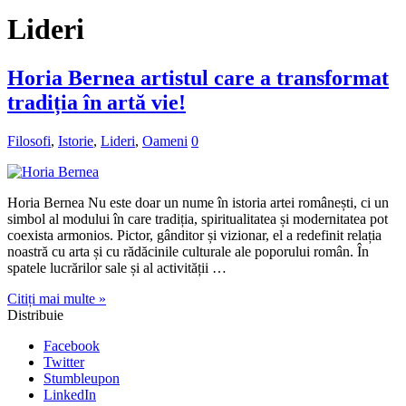
Lideri
Horia Bernea artistul care a transformat
tradiția în artă vie!
Filosofi
,
Istorie
,
Lideri
,
Oameni
0
Horia Bernea Nu este doar un nume în istoria artei românești, ci un
simbol al modului în care tradiția, spiritualitatea și modernitatea pot
coexista armonios. Pictor, gânditor și vizionar, el a redefinit relația
noastră cu arta și cu rădăcinile culturale ale poporului român. În
spatele lucrărilor sale și al activității …
Citiți mai multe »
Distribuie
Facebook
Twitter
Stumbleupon
LinkedIn