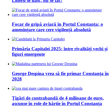
Liderii se nasc, nu se fac!
Focar de gripă aviară în Portul Constanța: o
amenințare care cere vigilență absolută
Primăria Capitalei 2025: între rivalități vechi și
figuri emergente
George Despina vrea să fie primar Constanța în
2028
Țigări de contrabandă de 4 milioane de euro,
ascunse în role de hârtie în Portul Constanța