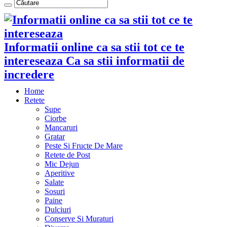
Informatii online ca sa stii tot ce te
intereseaza Ca sa stii informatii de
incredere
Home
Retete
Supe
Ciorbe
Mancaruri
Gratar
Peste Si Fructe De Mare
Retete de Post
Mic Dejun
Aperitive
Salate
Sosuri
Paine
Dulciuri
Conserve Si Muraturi