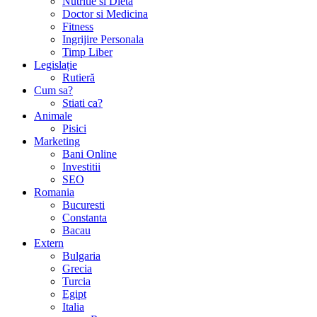
Nutritie si Dieta
Doctor si Medicina
Fitness
Ingrijire Personala
Timp Liber
Legislație
Rutieră
Cum sa?
Stiati ca?
Animale
Pisici
Marketing
Bani Online
Investitii
SEO
Romania
Bucuresti
Constanta
Bacau
Extern
Bulgaria
Grecia
Turcia
Egipt
Italia