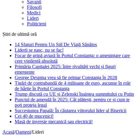
Savanti
Filosofi
Medici
Lideri
Politicieni
Știri de ultimă oră
14 Sfaturi Pentru Un Stil De Viață Sănătos
Liderii se nasc, nu se fac!
Focar de gripă aviară în Portul Constanța: o amenințare care
cere vigilență absolută
Primăria Capitalei 2025: între rivalități vechi și figuri
emergente
George Despina vrea să fie primar Constanța în 2028
Țigări de contrabandă de 4 milioane de euro, ascunse în role
de hârtie în Portul Constanța
Trump discută cu UE și Zelenski înaintea summitului cu Putin
Punctul de amendă în 2025: Cât plătești, pentru ce și cum te
poți proteja legal
Succesiunea Papală: În căutarea viitorului lider al Bisericii
Cei 40 de mucenici!
Masă de inversie mecanică sau electrică!
Acasă
/
Oameni
/
Lideri