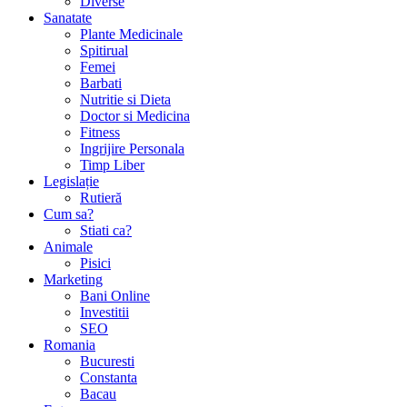
Diverse
Sanatate
Plante Medicinale
Spitirual
Femei
Barbati
Nutritie si Dieta
Doctor si Medicina
Fitness
Ingrijire Personala
Timp Liber
Legislație
Rutieră
Cum sa?
Stiati ca?
Animale
Pisici
Marketing
Bani Online
Investitii
SEO
Romania
Bucuresti
Constanta
Bacau