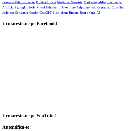
Primaria Valu lui Traian
Politică Locală
Medicina Naturista
Marketing afiliat
Inteligența
Artificială
google
Florin Mitroi
Ethereum
Detoxifiere
Criptomonede
Constanta
Consiliul
Judetean Constanta
Ciorba
ChatGPT
blockchain
Bitcoin
Bani online
AI
Urmareste-ne pe Facebook!
Urmareste-ne pe YouTube!
Autentifica-te