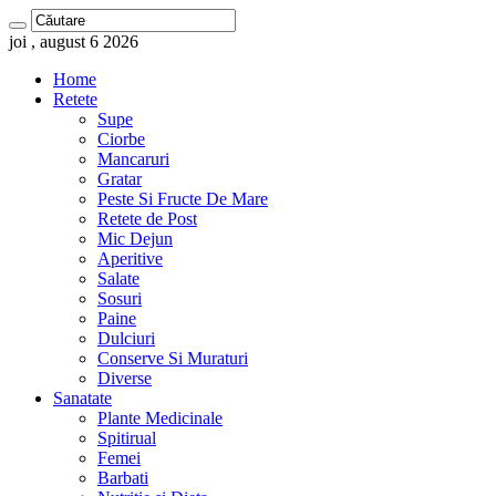
joi , august 6 2026
Home
Retete
Supe
Ciorbe
Mancaruri
Gratar
Peste Si Fructe De Mare
Retete de Post
Mic Dejun
Aperitive
Salate
Sosuri
Paine
Dulciuri
Conserve Si Muraturi
Diverse
Sanatate
Plante Medicinale
Spitirual
Femei
Barbati