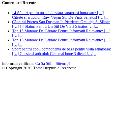
Comentarii Recente
14 Sfaturi pentru un stil de viata sanatos si bunastare: […]
Citeste si articolul: Raw Vegan Stil De Viata Sanatos! […]...
Cântarul Prieten Sau Dușman In Pierderea Greutății Și Slăbit:
[…] 14 Sfaturi Pentru Un Stil De Viață Sănătos […]...
Top 15 Motoare De Căutare Pentru Informatii Relevante: […]
[…]...
Top 15 Motoare De Căutare Pentru Informatii Relevante: […]
[…]...
Sport pentru copii componenta de baza pentru viata sanatoasa:
[…] Citeste si articolul: Cele mai bune 3 diete! […]...
Informatii verificate:
Ca Sa Stii!
-
Sitemap!
© Copyright 2026, Toate Drepturile Rezervate!