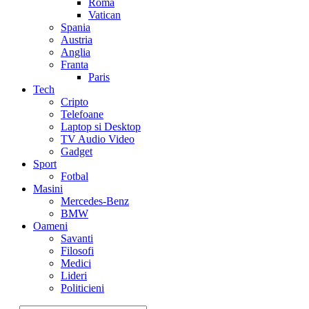
Roma
Vatican
Spania
Austria
Anglia
Franta
Paris
Tech
Cripto
Telefoane
Laptop si Desktop
TV Audio Video
Gadget
Sport
Fotbal
Masini
Mercedes-Benz
BMW
Oameni
Savanti
Filosofi
Medici
Lideri
Politicieni