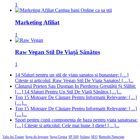
1
Marketing Afiliat
1
Raw Vegan Stil De Viață Sănătos
1
14 Sfaturi pentru un stil de viata sanatos si bunastare: […]
Citeste si articolul: Raw Vegan Stil De Viata Sanatos! […]...
Cântarul Prieten Sau Dușman In Pierderea Greutății Și Slăbit:
[…] 14 Sfaturi Pentru Un Stil De Viață Sănătos […]...
Top 15 Motoare De Căutare Pentru Informatii Relevante: […]
[…]...
Top 15 Motoare De Căutare Pentru Informatii Relevante: […]
[…]...
Sport pentru copii componenta de baza pentru viata sanatoasa:
[…] Citeste si articolul: Cele mai bune 3 diete! […]...
Valu lui Traian
Supa de legume
Supa Crema
SP 500
Solana
SEO
Remedii Naturiste