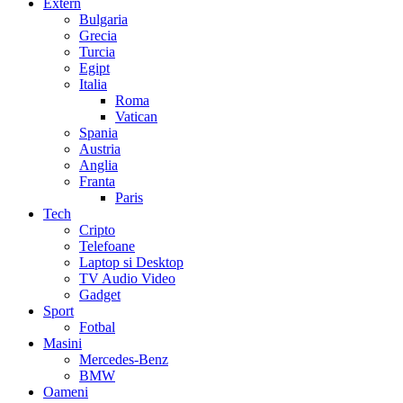
Extern
Bulgaria
Grecia
Turcia
Egipt
Italia
Roma
Vatican
Spania
Austria
Anglia
Franta
Paris
Tech
Cripto
Telefoane
Laptop si Desktop
TV Audio Video
Gadget
Sport
Fotbal
Masini
Mercedes-Benz
BMW
Oameni