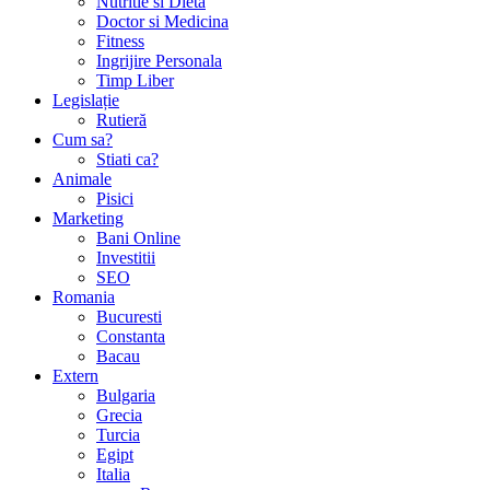
Nutritie si Dieta
Doctor si Medicina
Fitness
Ingrijire Personala
Timp Liber
Legislație
Rutieră
Cum sa?
Stiati ca?
Animale
Pisici
Marketing
Bani Online
Investitii
SEO
Romania
Bucuresti
Constanta
Bacau
Extern
Bulgaria
Grecia
Turcia
Egipt
Italia