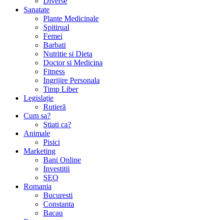
Diverse
Sanatate
Plante Medicinale
Spitirual
Femei
Barbati
Nutritie si Dieta
Doctor si Medicina
Fitness
Ingrijire Personala
Timp Liber
Legislație
Rutieră
Cum sa?
Stiati ca?
Animale
Pisici
Marketing
Bani Online
Investitii
SEO
Romania
Bucuresti
Constanta
Bacau