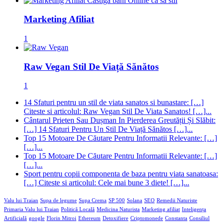
Marketing Afiliat
1
Raw Vegan Stil De Viață Sănătos
1
14 Sfaturi pentru un stil de viata sanatos si bunastare: […]
Citeste si articolul: Raw Vegan Stil De Viata Sanatos! […]...
Cântarul Prieten Sau Dușman In Pierderea Greutății Și Slăbit:
[…] 14 Sfaturi Pentru Un Stil De Viață Sănătos […]...
Top 15 Motoare De Căutare Pentru Informatii Relevante: […]
[…]...
Top 15 Motoare De Căutare Pentru Informatii Relevante: […]
[…]...
Sport pentru copii componenta de baza pentru viata sanatoasa:
[…] Citeste si articolul: Cele mai bune 3 diete! […]...
Valu lui Traian
Supa de legume
Supa Crema
SP 500
Solana
SEO
Remedii Naturiste
Primaria Valu lui Traian
Politică Locală
Medicina Naturista
Marketing afiliat
Inteligența
Artificială
google
Florin Mitroi
Ethereum
Detoxifiere
Criptomonede
Constanta
Consiliul