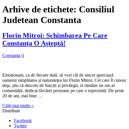
Arhive de etichete:
Consiliul
Judetean Constanta
Florin Mitroi: Schimbarea Pe Care
Constanța O Așteptă!
Constanta
0
Emoționant, ca de fiecare dată, să vezi cât de sincer apreciază
oamenii simplitatea și naturalețea lui Florin Mitroi. Cei care îl cunosc
deja, știu că dincolo de funcții și privilegii, el rămâne un om al
comunității, dedicat fiecărei persoane pe care o reprezintă. De peste
20 de ani, mai bine …
Citiți mai multe »
Distribuie
Facebook
Twitter