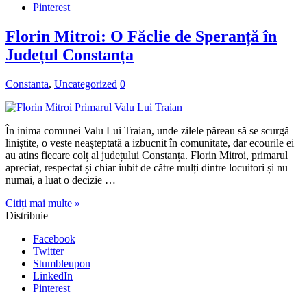
Pinterest
Florin Mitroi: O Făclie de Speranță în
Județul Constanța
Constanta
,
Uncategorized
0
În inima comunei Valu Lui Traian, unde zilele păreau să se scurgă
liniștite, o veste neașteptată a izbucnit în comunitate, dar ecourile ei
au atins fiecare colț al județului Constanța. Florin Mitroi, primarul
apreciat, respectat și chiar iubit de către mulți dintre locuitori și nu
numai, a luat o decizie …
Citiți mai multe »
Distribuie
Facebook
Twitter
Stumbleupon
LinkedIn
Pinterest