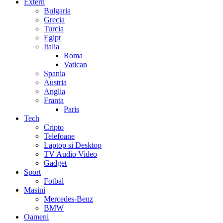
Extern
Bulgaria
Grecia
Turcia
Egipt
Italia
Roma
Vatican
Spania
Austria
Anglia
Franta
Paris
Tech
Cripto
Telefoane
Laptop si Desktop
TV Audio Video
Gadget
Sport
Fotbal
Masini
Mercedes-Benz
BMW
Oameni