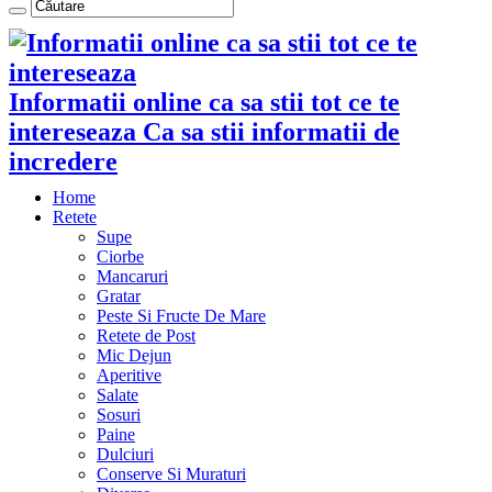
Informatii online ca sa stii tot ce te
intereseaza Ca sa stii informatii de
incredere
Home
Retete
Supe
Ciorbe
Mancaruri
Gratar
Peste Si Fructe De Mare
Retete de Post
Mic Dejun
Aperitive
Salate
Sosuri
Paine
Dulciuri
Conserve Si Muraturi