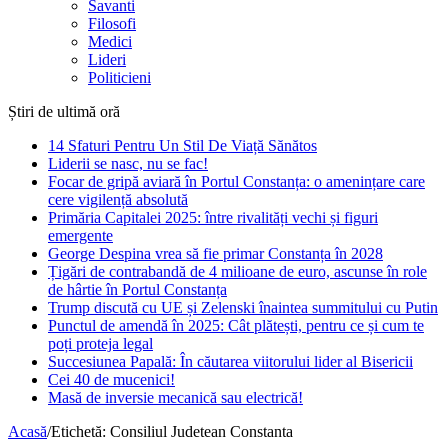
Savanti
Filosofi
Medici
Lideri
Politicieni
Știri de ultimă oră
14 Sfaturi Pentru Un Stil De Viață Sănătos
Liderii se nasc, nu se fac!
Focar de gripă aviară în Portul Constanța: o amenințare care
cere vigilență absolută
Primăria Capitalei 2025: între rivalități vechi și figuri
emergente
George Despina vrea să fie primar Constanța în 2028
Țigări de contrabandă de 4 milioane de euro, ascunse în role
de hârtie în Portul Constanța
Trump discută cu UE și Zelenski înaintea summitului cu Putin
Punctul de amendă în 2025: Cât plătești, pentru ce și cum te
poți proteja legal
Succesiunea Papală: În căutarea viitorului lider al Bisericii
Cei 40 de mucenici!
Masă de inversie mecanică sau electrică!
Acasă
/
Etichetă:
Consiliul Judetean Constanta