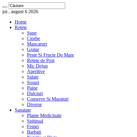
joi , august 6 2026
Home
Retete
Supe
Ciorbe
Mancaruri
Gratar
Peste Si Fructe De Mare
Retete de Post
Mic Dejun
Aperitive
Salate
Sosuri
Paine
Dulciuri
Conserve Si Muraturi
Diverse
Sanatate
Plante Medicinale
Spitirual
Femei
Barbati