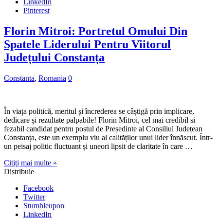
LinkedIn
Pinterest
Florin Mitroi: Portretul Omului Din
Spatele Liderului Pentru Viitorul
Județului Constanța
Constanta
,
Romania
0
În viața politică, meritul și încrederea se câștigă prin implicare,
dedicare și rezultate palpabile! Florin Mitroi, cel mai credibil si
fezabil candidat pentru postul de Președinte al Consiliul Județean
Constanța, este un exemplu viu al calităților unui lider înnăscut. Într-
un peisaj politic fluctuant și uneori lipsit de claritate în care …
Citiți mai multe »
Distribuie
Facebook
Twitter
Stumbleupon
LinkedIn