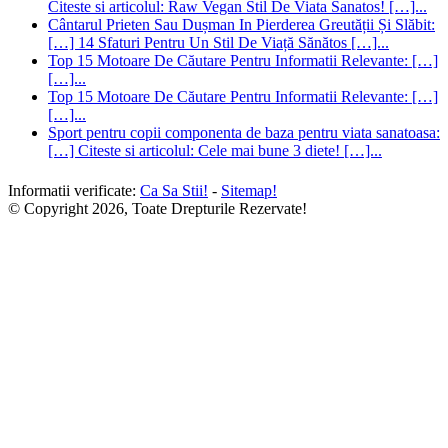
Citeste si articolul: Raw Vegan Stil De Viata Sanatos! […]...
Cântarul Prieten Sau Dușman In Pierderea Greutății Și Slăbit:
[…] 14 Sfaturi Pentru Un Stil De Viață Sănătos […]...
Top 15 Motoare De Căutare Pentru Informatii Relevante: […]
[…]...
Top 15 Motoare De Căutare Pentru Informatii Relevante: […]
[…]...
Sport pentru copii componenta de baza pentru viata sanatoasa:
[…] Citeste si articolul: Cele mai bune 3 diete! […]...
Informatii verificate:
Ca Sa Stii!
-
Sitemap!
© Copyright 2026, Toate Drepturile Rezervate!