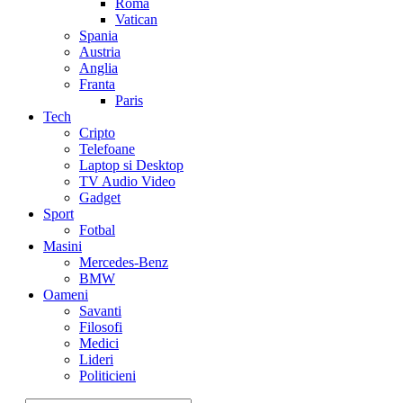
Roma
Vatican
Spania
Austria
Anglia
Franta
Paris
Tech
Cripto
Telefoane
Laptop si Desktop
TV Audio Video
Gadget
Sport
Fotbal
Masini
Mercedes-Benz
BMW
Oameni
Savanti
Filosofi
Medici
Lideri
Politicieni