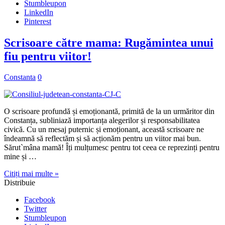
Stumbleupon
LinkedIn
Pinterest
Scrisoare către mama: Rugămintea unui
fiu pentru viitor!
Constanta
0
O scrisoare profundă și emoționantă, primită de la un urmăritor din
Constanța, subliniază importanța alegerilor și responsabilitatea
civică. Cu un mesaj puternic și emoționant, această scrisoare ne
îndeamnă să reflectăm și să acționăm pentru un viitor mai bun.
Sărut`mâna mamă! Îți mulțumesc pentru tot ceea ce reprezinți pentru
mine și …
Citiți mai multe »
Distribuie
Facebook
Twitter
Stumbleupon