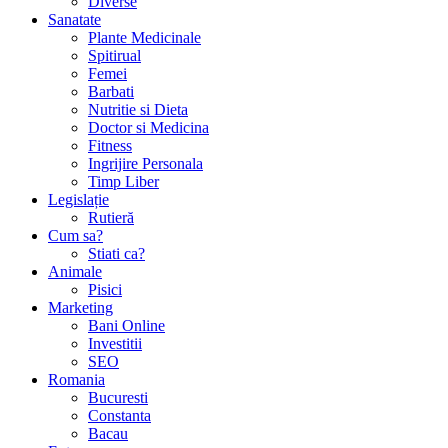
Diverse
Sanatate
Plante Medicinale
Spitirual
Femei
Barbati
Nutritie si Dieta
Doctor si Medicina
Fitness
Ingrijire Personala
Timp Liber
Legislație
Rutieră
Cum sa?
Stiati ca?
Animale
Pisici
Marketing
Bani Online
Investitii
SEO
Romania
Bucuresti
Constanta
Bacau