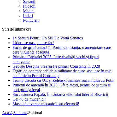
Savanti
Filosofi
Medici
Lideri
Politicieni
Știri de ultimă oră
14 Sfaturi Pentru Un Stil De Viață Sănătos
Liderii se nasc, nu se fac!
Focar de gripă aviară în Portul Constanța: o amenințare care
cere vigilență absolută
Primăria Capitalei 2025: între rivalități vechi și figuri
emergente
George Despina vrea să fie primar Constanța în 2028
Țigări de contrabandă de 4 milioane de euro, ascunse în role
de hârtie în Portul Constanța
Trump discută cu UE și Zelenski înaintea summitului cu Putin
Punctul de amendă în 2025: Cât plătești, pentru ce și cum te
poți proteja legal
Succesiunea Papală: În căutarea viitorului lider al Bisericii
Cei 40 de mucenici!
Masă de inversie mecanică sau electrică!
Acasă
/
Sanatate
/
Spitirual