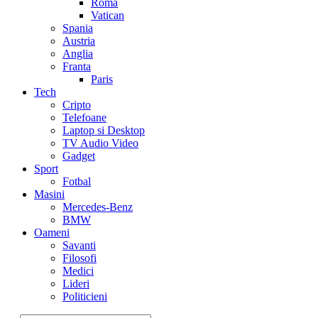
Roma
Vatican
Spania
Austria
Anglia
Franta
Paris
Tech
Cripto
Telefoane
Laptop si Desktop
TV Audio Video
Gadget
Sport
Fotbal
Masini
Mercedes-Benz
BMW
Oameni
Savanti
Filosofi
Medici
Lideri
Politicieni