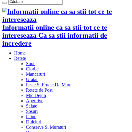
Informatii online ca sa stii tot ce te
intereseaza Ca sa stii informatii de
incredere
Home
Retete
Supe
Ciorbe
Mancaruri
Gratar
Peste Si Fructe De Mare
Retete de Post
Mic Dejun
Aperitive
Salate
Sosuri
Paine
Dulciuri
Conserve Si Muraturi