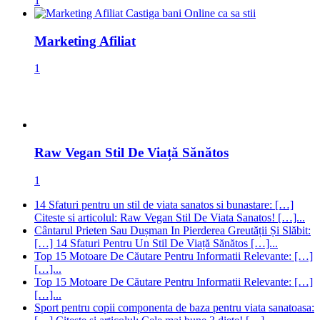
1
Marketing Afiliat
1
Raw Vegan Stil De Viață Sănătos
1
14 Sfaturi pentru un stil de viata sanatos si bunastare: […]
Citeste si articolul: Raw Vegan Stil De Viata Sanatos! […]...
Cântarul Prieten Sau Dușman In Pierderea Greutății Și Slăbit:
[…] 14 Sfaturi Pentru Un Stil De Viață Sănătos […]...
Top 15 Motoare De Căutare Pentru Informatii Relevante: […]
[…]...
Top 15 Motoare De Căutare Pentru Informatii Relevante: […]
[…]...
Sport pentru copii componenta de baza pentru viata sanatoasa: