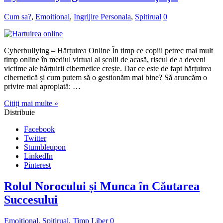
Cum sa?
,
Emoitional
,
Ingrijire Personala
,
Spitirual
0
Cyberbullying – Hărțuirea Online În timp ce copiii petrec mai mult
timp online în mediul virtual al școlii de acasă, riscul de a deveni
victime ale hărțuirii cibernetice crește. Dar ce este de fapt hărțuirea
cibernetică și cum putem să o gestionăm mai bine? Să aruncăm o
privire mai apropiată: …
Citiți mai multe »
Distribuie
Facebook
Twitter
Stumbleupon
LinkedIn
Pinterest
Rolul Norocului și Munca în Căutarea
Succesului
Emoitional
,
Spitirual
,
Timp Liber
0