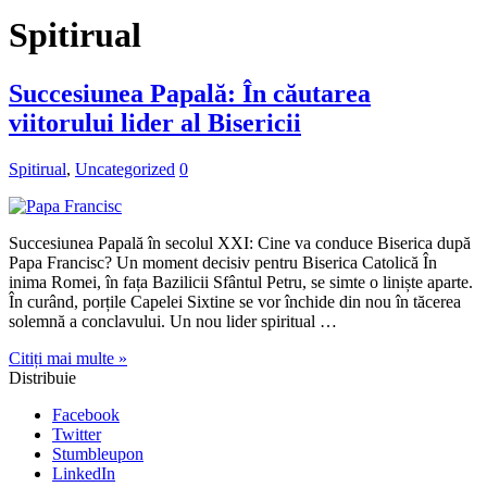
Spitirual
Succesiunea Papală: În căutarea
viitorului lider al Bisericii
Spitirual
,
Uncategorized
0
Succesiunea Papală în secolul XXI: Cine va conduce Biserica după
Papa Francisc? Un moment decisiv pentru Biserica Catolică În
inima Romei, în fața Bazilicii Sfântul Petru, se simte o liniște aparte.
În curând, porțile Capelei Sixtine se vor închide din nou în tăcerea
solemnă a conclavului. Un nou lider spiritual …
Citiți mai multe »
Distribuie
Facebook
Twitter
Stumbleupon
LinkedIn