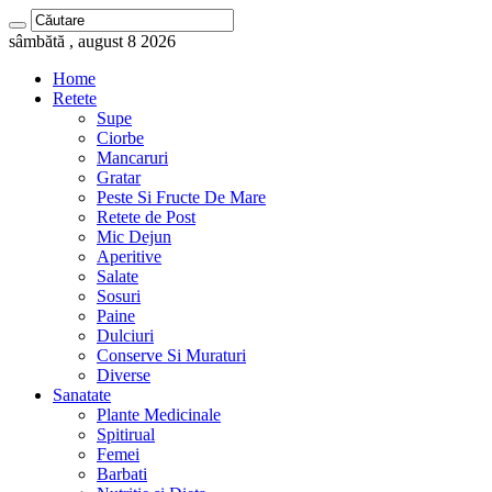
sâmbătă , august 8 2026
Home
Retete
Supe
Ciorbe
Mancaruri
Gratar
Peste Si Fructe De Mare
Retete de Post
Mic Dejun
Aperitive
Salate
Sosuri
Paine
Dulciuri
Conserve Si Muraturi
Diverse
Sanatate
Plante Medicinale
Spitirual
Femei
Barbati