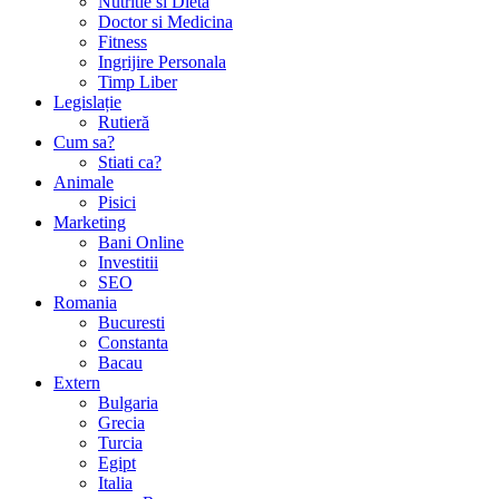
Nutritie si Dieta
Doctor si Medicina
Fitness
Ingrijire Personala
Timp Liber
Legislație
Rutieră
Cum sa?
Stiati ca?
Animale
Pisici
Marketing
Bani Online
Investitii
SEO
Romania
Bucuresti
Constanta
Bacau
Extern
Bulgaria
Grecia
Turcia
Egipt
Italia