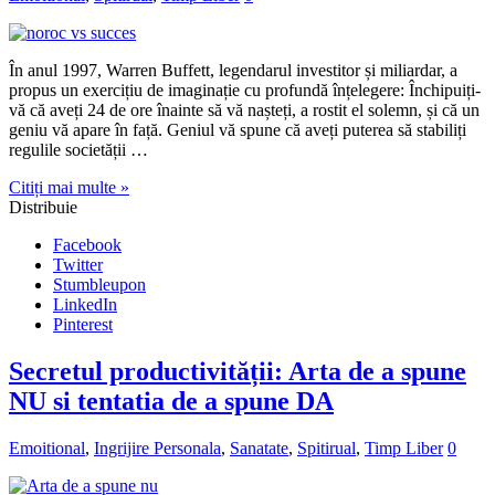
În anul 1997, Warren Buffett, legendarul investitor și miliardar, a
propus un exercițiu de imaginație cu profundă înțelegere: Închipuiți-
vă că aveți 24 de ore înainte să vă nașteți, a rostit el solemn, și că un
geniu vă apare în față. Geniul vă spune că aveți puterea să stabiliți
regulile societății …
Citiți mai multe »
Distribuie
Facebook
Twitter
Stumbleupon
LinkedIn
Pinterest
Secretul productivității: Arta de a spune
NU si tentatia de a spune DA
Emoitional
,
Ingrijire Personala
,
Sanatate
,
Spitirual
,
Timp Liber
0