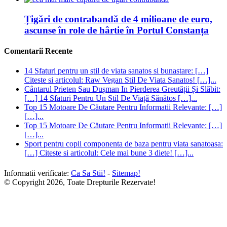
Țigări de contrabandă de 4 milioane de euro,
ascunse în role de hârtie în Portul Constanța
Comentarii Recente
14 Sfaturi pentru un stil de viata sanatos si bunastare: […]
Citeste si articolul: Raw Vegan Stil De Viata Sanatos! […]...
Cântarul Prieten Sau Dușman In Pierderea Greutății Și Slăbit:
[…] 14 Sfaturi Pentru Un Stil De Viață Sănătos […]...
Top 15 Motoare De Căutare Pentru Informatii Relevante: […]
[…]...
Top 15 Motoare De Căutare Pentru Informatii Relevante: […]
[…]...
Sport pentru copii componenta de baza pentru viata sanatoasa:
[…] Citeste si articolul: Cele mai bune 3 diete! […]...
Informatii verificate:
Ca Sa Stii!
-
Sitemap!
© Copyright 2026, Toate Drepturile Rezervate!