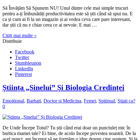
Să Învățăm Să Spunem NU! Unul dintre cele mai simple trucuri
pentru a-ți îmbunătăți productivitatea este să știi când să spui nu. E
ca și cum ai fi la un magazin și ai vedea ceva care pare interesant,
dar știi că nu e chiar ceea ce ai nevoie. E mai …
Citiți mai multe »
Distribuie
Facebook
Twitter
Stumbleupon
LinkedIn
Pinterest
Știința „Sinelui” Și Biologia Credinței
Emoitional
,
Barbati
,
Doctor si Medicina
,
Femei
,
Spitirual
,
Stiati ca?
0
De Unde Începe Totul? Tu știi când erai doar un punctuleț mic în
burtica mamei tale? Ei bine, de acolo începe povestea noastră. De la
acel punct, am început să ne formăm o idee despre cine suntem. Și la