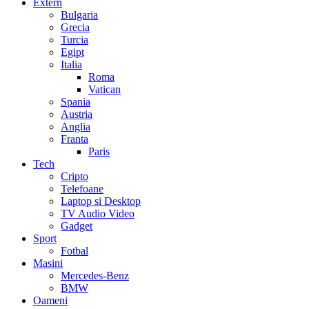
Extern
Bulgaria
Grecia
Turcia
Egipt
Italia
Roma
Vatican
Spania
Austria
Anglia
Franta
Paris
Tech
Cripto
Telefoane
Laptop si Desktop
TV Audio Video
Gadget
Sport
Fotbal
Masini
Mercedes-Benz
BMW
Oameni