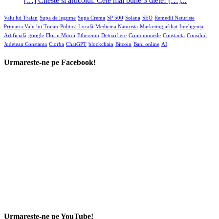
[…] Citeste si articolul: Cele mai bune 3 diete! […]...
Valu lui Traian
Supa de legume
Supa Crema
SP 500
Solana
SEO
Remedii Naturiste
Primaria Valu lui Traian
Politică Locală
Medicina Naturista
Marketing afiliat
Inteligența
Artificială
google
Florin Mitroi
Ethereum
Detoxifiere
Criptomonede
Constanta
Consiliul
Judetean Constanta
Ciorba
ChatGPT
blockchain
Bitcoin
Bani online
AI
Urmareste-ne pe Facebook!
Urmareste-ne pe YouTube!