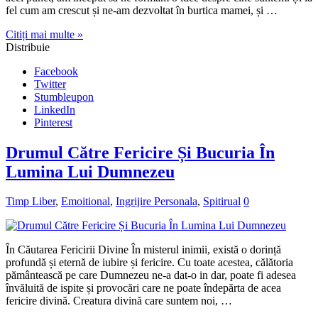
fel cum am crescut și ne-am dezvoltat în burtica mamei, și …
Citiți mai multe »
Distribuie
Facebook
Twitter
Stumbleupon
LinkedIn
Pinterest
Drumul Către Fericire Și Bucuria În
Lumina Lui Dumnezeu
Timp Liber
,
Emoitional
,
Ingrijire Personala
,
Spitirual
0
În Căutarea Fericirii Divine În misterul inimii, există o dorință
profundă și eternă de iubire și fericire. Cu toate acestea, călătoria
pământească pe care Dumnezeu ne-a dat-o in dar, poate fi adesea
învăluită de ispite și provocări care ne poate îndepărta de acea
fericire divină. Creatura divină care suntem noi, …