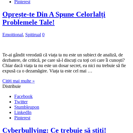
Pinterest
Oprește-te Din A Spune Celorlalți
Problemele Tale!
Emoitional
,
Spitirual
0
Te-ai gândit vreodată că viața ta nu este un subiect de analiză, de
dezbatere, de critică, pe care să-l discuți cu toți cei care îi cunoști?
Chiar dacă viața ta nu este un dosar secret, ea nici nu trebuie să fie
expusă ca o dezamăgire. Viața ta este cel mai …
Citiți mai multe »
Distribuie
Facebook
Twitter
Stumbleupon
LinkedIn
Pinterest
Cyberbullying: Ce trebuie să știți!