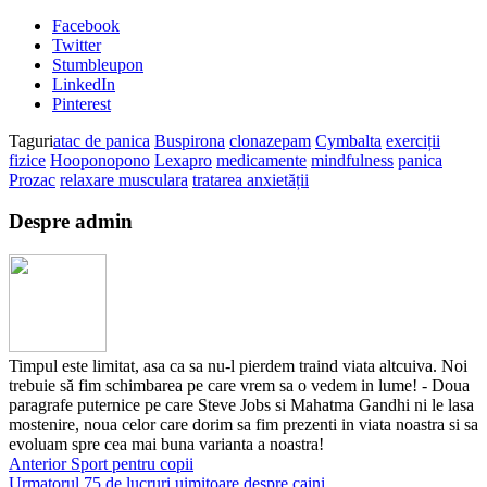
Facebook
Twitter
Stumbleupon
LinkedIn
Pinterest
Taguri
atac de panica
Buspirona
clonazepam
Cymbalta
exerciții
fizice
Hooponopono
Lexapro
medicamente
mindfulness
panica
Prozac
relaxare musculara
tratarea anxietății
Despre admin
Timpul este limitat, asa ca sa nu-l pierdem traind viata altcuiva. Noi
trebuie să fim schimbarea pe care vrem sa o vedem in lume! - Doua
paragrafe puternice pe care Steve Jobs si Mahatma Gandhi ni le lasa
mostenire, noua celor care dorim sa fim prezenti in viata noastra si sa
evoluam spre cea mai buna varianta a noastra!
Anterior
Sport pentru copii
Urmatorul
75 de lucruri uimitoare despre caini