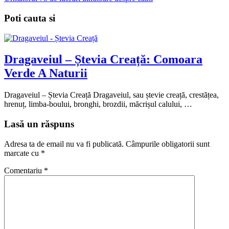
Poti cauta si
Dragaveiul – Ștevia Creață: Comoara
Verde A Naturii
Dragaveiul – Ștevia Creață Dragaveiul, sau ștevie creață, crestățea,
hrenuț, limba-boului, bronghi, brozdii, măcrișul calului, …
Lasă un răspuns
Adresa ta de email nu va fi publicată.
Câmpurile obligatorii sunt
marcate cu
*
Comentariu
*