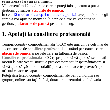
se instalează fără un avertisment.
Vă prezentăm 12 moduri pe care le puteți folosi, pentru a putea
gestiona cu succes
atacurile de panică
.
În cele
12 moduri de a opri un atac de panică
, aveți unele strategii
care vă vor ajuta pe moment, în timp ce altele vă vor ajuta să
gestionați
atacurile de panică
pe termen lung.
1. Apelați la consiliere profesională
Terapia cognitiv-comportamentală (TCC) este una dintre cele mai de
succes forme de
consiliere profesionala
, ajutând persoanele care au
atacuri de panică
și pe cele care au tulburări de panică.
Consilierea profesionala
TCC își propune să vă ajute să schimbați
modul în care vedeți situațiile provocatoare sau înspăimântătoare și
să vă ajute să găsiți noi modalități de a aborda aceste provocări pe
măsură ce acestea apar.
Puteți găsi terapii cognitiv-comportamentale pentru indivizi sau
grupuri, online sau față în față, durata tratamentului putând varia.