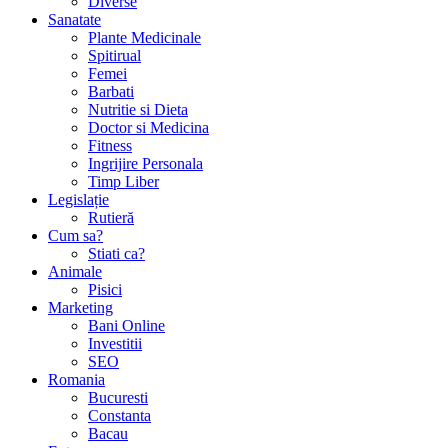
Diverse
Sanatate
Plante Medicinale
Spitirual
Femei
Barbati
Nutritie si Dieta
Doctor si Medicina
Fitness
Ingrijire Personala
Timp Liber
Legislație
Rutieră
Cum sa?
Stiati ca?
Animale
Pisici
Marketing
Bani Online
Investitii
SEO
Romania
Bucuresti
Constanta
Bacau