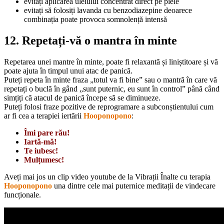
evitați aplicarea uleiului concentrat direct pe piele
evitați să folosiți lavanda cu benzodiazepine deoarece
combinația poate provoca somnolență intensă
12. Repetați-vă o mantra în minte
Repetarea unei mantre în minte, poate fi relaxantă și liniștitoare și vă
poate ajuta în timpul unui atac de panică.
Puteți repeta în minte fraza „totul va fi bine” sau o mantră în care vă
repetați o buclă în gând „sunt puternic, eu sunt în control” până când
simțiți că atacul de panică începe să se diminueze.
Puteți folosi fraze pozitive de reprogramare a subconștientului cum
ar fi cea a terapiei iertării
Hooponopono
:
Îmi pare rău!
Iartă-mă!
Te iubesc!
Mulțumesc!
Aveți mai jos un clip video youtube de la Vibrații Înalte cu terapia
Hooponopono
una dintre cele mai puternice meditații de vindecare
funcționale.