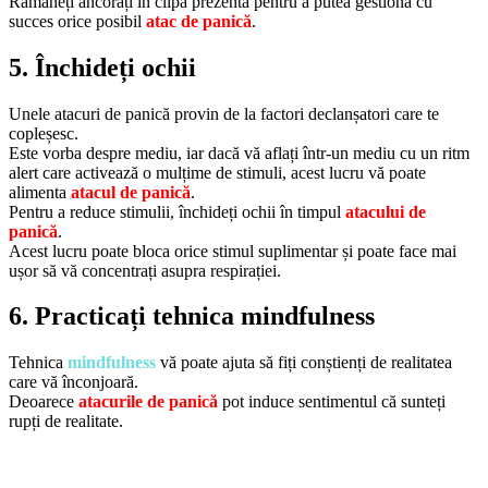
Rămâneți ancorați în clipa prezentă pentru a putea gestiona cu
succes orice posibil
atac de panică
.
5. Închideți ochii
Unele atacuri de panică provin de la factori declanșatori care te
copleșesc.
Este vorba despre mediu, iar dacă vă aflați într-un mediu cu un ritm
alert care activează o mulțime de stimuli, acest lucru vă poate
alimenta
atacul de panică
.
Pentru a reduce stimulii, închideți ochii în timpul
atacului de
panică
.
Acest lucru poate bloca orice stimul suplimentar și poate face mai
ușor să vă concentrați asupra respirației.
6. Practicați tehnica mindfulness
Tehnica
mindfulness
vă poate ajuta să fiți conștienți de realitatea
care vă înconjoară.
Deoarece
atacurile de panică
pot induce sentimentul că sunteți
rupți de realitate.