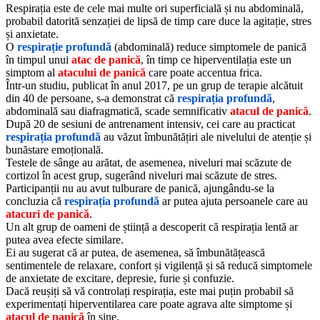
Respirația este de cele mai multe ori superficială și nu abdominală,
probabil datorită senzației de lipsă de timp care duce la agitație, stres
și anxietate.
O
respirație profundă
(abdominală) reduce simptomele de panică
în timpul unui
atac de panică
, în timp ce hiperventilația este un
simptom al
atacului de panică
care poate accentua frica.
Într-un studiu, publicat în anul 2017, pe un grup de terapie alcătuit
din 40 de persoane, s-a demonstrat că
respirația profundă
,
abdominală sau diafragmatică, scade semnificativ
atacul de panică
.
După 20 de sesiuni de antrenament intensiv, cei care au practicat
respirația profundă
au văzut îmbunătățiri ale nivelului de atenție și
bunăstare emoțională.
Testele de sânge au arătat, de asemenea, niveluri mai scăzute de
cortizol în acest grup, sugerând niveluri mai scăzute de stres.
Participanții nu au avut tulburare de panică, ajungându-se la
concluzia că
respirația profundă
ar putea ajuta persoanele care au
atacuri de panică
.
Un alt grup de oameni de știință a descoperit că respirația lentă ar
putea avea efecte similare.
Ei au sugerat că ar putea, de asemenea, să îmbunătățească
sentimentele de relaxare, confort și vigilență și să reducă simptomele
de anxietate de excitare, depresie, furie și confuzie.
Dacă reușiți să vă controlați respirația, este mai puțin probabil să
experimentați hiperventilarea care poate agrava alte simptome și
atacul de panică
în sine.