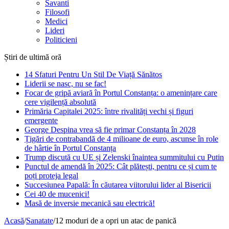
Savanti
Filosofi
Medici
Lideri
Politicieni
Știri de ultimă oră
14 Sfaturi Pentru Un Stil De Viață Sănătos
Liderii se nasc, nu se fac!
Focar de gripă aviară în Portul Constanța: o amenințare care
cere vigilență absolută
Primăria Capitalei 2025: între rivalități vechi și figuri
emergente
George Despina vrea să fie primar Constanța în 2028
Țigări de contrabandă de 4 milioane de euro, ascunse în role
de hârtie în Portul Constanța
Trump discută cu UE și Zelenski înaintea summitului cu Putin
Punctul de amendă în 2025: Cât plătești, pentru ce și cum te
poți proteja legal
Succesiunea Papală: În căutarea viitorului lider al Bisericii
Cei 40 de mucenici!
Masă de inversie mecanică sau electrică!
Acasă
/
Sanatate
/
12 moduri de a opri un atac de panică