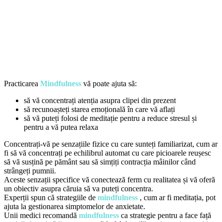
Practicarea
Mindfulness
vă poate ajuta să:
să vă concentrați atenția asupra clipei din prezent
să recunoașteți starea emoțională în care vă aflați
să vă puteți folosi de meditație pentru a reduce stresul și
pentru a vă putea relaxa
Concentrați-vă pe senzațiile fizice cu care sunteți familiarizat, cum ar
fi să vă concentrați pe echilibrul automat cu care picioarele reușesc
să vă susțină pe pământ sau să simțiți contracția mâinilor când
strângeți pumnii.
Aceste senzații specifice vă conectează ferm cu realitatea și vă oferă
un obiectiv asupra căruia să va puteți concentra.
Experții spun că strategiile de
mindfulness
, cum ar fi meditația, pot
ajuta la gestionarea simptomelor de anxietate.
Unii medici recomandă
mindfulness
ca strategie pentru a face față