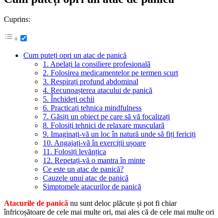
Cuprins:
Cum puteți opri un atac de panică
1. Apelați la consiliere profesională
2. Folosirea medicamentelor pe termen scurt
3. Respirați profund abdominal
4. Recunoașterea atacului de panică
5. Închideți ochii
6. Practicați tehnica mindfulness
7. Găsiți un obiect pe care să vă focalizați
8. Folosiți tehnici de relaxare musculară
9. Imaginați-vă un loc în natură unde să fiți fericiți
10. Angajați-vă în exerciții ușoare
11. Folosiți levănțica
12. Repetați-vă o mantra în minte
Ce este un atac de panică?
Cauzele unui atac de panică
Simptomele atacurilor de panică
Atacurile de panică
nu sunt deloc plăcute și pot fi chiar
înfricoșătoare de cele mai multe ori, mai ales că de cele mai multe ori