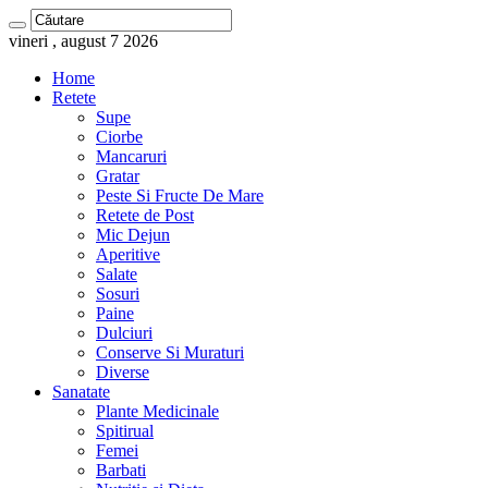
vineri , august 7 2026
Home
Retete
Supe
Ciorbe
Mancaruri
Gratar
Peste Si Fructe De Mare
Retete de Post
Mic Dejun
Aperitive
Salate
Sosuri
Paine
Dulciuri
Conserve Si Muraturi
Diverse
Sanatate
Plante Medicinale
Spitirual
Femei
Barbati