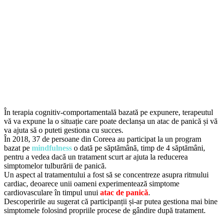
În terapia cognitiv-comportamentală bazată pe expunere, terapeutul
vă va expune la o situație care poate declanșa un atac de panică și vă
va ajuta să o puteti gestiona cu succes.
În 2018, 37 de persoane din Coreea au participat la un program
bazat pe
mindfulness
o dată pe săptămână, timp de 4 săptămâni,
pentru a vedea dacă un tratament scurt ar ajuta la reducerea
simptomelor tulburării de panică.
Un aspect al tratamentului a fost să se concentreze asupra ritmului
cardiac, deoarece unii oameni experimentează simptome
cardiovasculare în timpul unui
atac de panică
.
Descoperirile au sugerat că participanții și-ar putea gestiona mai bine
simptomele folosind propriile procese de gândire după tratament.