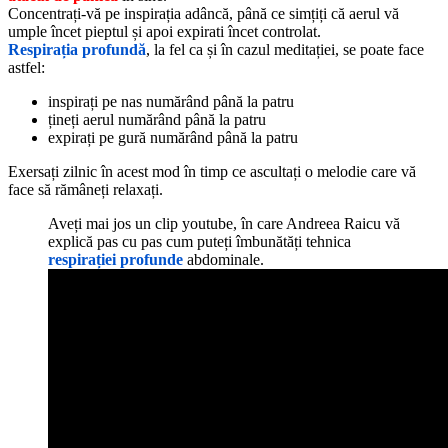
Concentrați-vă pe inspirația adâncă, până ce simțiți că aerul vă
umple încet pieptul și apoi expirati încet controlat.
Respirația profundă
, la fel ca și în cazul meditației, se poate face
astfel:
inspirați pe nas numărând până la patru
țineți aerul numărând până la patru
expirați pe gură numărând până la patru
Exersați zilnic în acest mod în timp ce ascultați o melodie care vă
face să rămâneți relaxați.
Aveți mai jos un clip youtube, în care Andreea Raicu vă
explică pas cu pas cum puteți îmbunătăți tehnica
respirației profunde
abdominale.