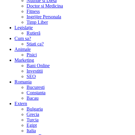
Nutritie si Dieta
Doctor si Medicina
Fitness
Ingrijire Personala
Timp Liber
Legislație
Rutieră
Cum sa?
Stiati ca?
Animale
Pisici
Marketing
Bani Online
Investitii
SEO
Romania
Bucuresti
Constanta
Bacau
Extern
Bulgaria
Grecia
Turcia
Egipt
Italia