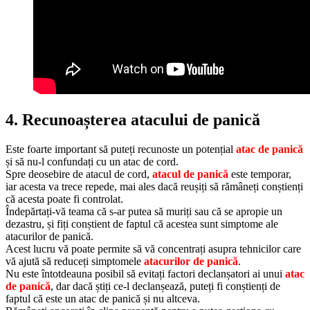
4. Recunoașterea atacului de panică
Este foarte important să puteți recunoste un potențial
atac de panică
și să nu-l confundați cu un atac de cord.
Spre deosebire de atacul de cord,
atacul de panică
este temporar,
iar acesta va trece repede, mai ales dacă reușiți să rămâneți conștienți
că acesta poate fi controlat.
Îndepărtați-vă teama că s-ar putea să muriți sau că se apropie un
dezastru, și fiți conștient de faptul că acestea sunt simptome ale
atacurilor de panică.
Acest lucru vă poate permite să vă concentrați asupra tehnicilor care
vă ajută să reduceți simptomele
atacurilor de panică
.
Nu este întotdeauna posibil să evitați factori declanșatori ai unui
atac
de panică
, dar dacă știți ce-l declanșează, puteți fi conștienți de
faptul că este un atac de panică și nu altceva.