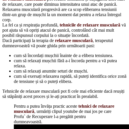
de relaxare, care poate diminua intensitatea unui atac de panică.
Relaxarea musculară progresivă are ca scop eliberarea tensiunii
dintr-un grup de mușchi la un moment dat pentru a relaxa întregul
corp.
La fel ca și respirația profundă,
tehnicile de relaxare musculară
vă
pot ajuta să vă opriți atacul de panică, controlând cât mai mult
posibil răspunsul corpului la o situație încordată.
Dacă participați la terapia de
relaxare musculară
, terapeutul
dumneavoastră vă poate ghida prin următoarii pasi:
cum să încordați mușchii înainte de a elibera tensiunea.
cum să relaxați mușchii fără a-i încorda pentru a vă putea
relaxa.
cum să relaxați anumite seturi de mușchi.
cum să exersați relaxarea rapidă, să puteți identifica orice zonă
de tensiune și să o puteți elibera.
Tehnicile de relaxare musculară pot fi cele mai eficiente dacă reușiți
să stăpâniți acest proces și le-ați practicat în prealabil.
Pentru a putea învăța practic aceste
tehnici de relaxare
musculară
, urmăriți clipul youtube de mai jos pe care
Profu` de Recuperare l-a pregătit pentru
dumneavoastră.