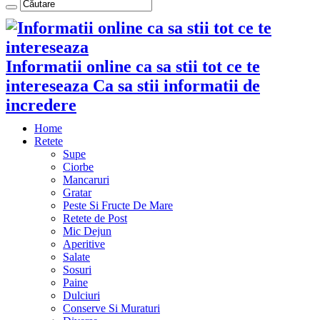
Informatii online ca sa stii tot ce te
intereseaza Ca sa stii informatii de
incredere
Home
Retete
Supe
Ciorbe
Mancaruri
Gratar
Peste Si Fructe De Mare
Retete de Post
Mic Dejun
Aperitive
Salate
Sosuri
Paine
Dulciuri
Conserve Si Muraturi