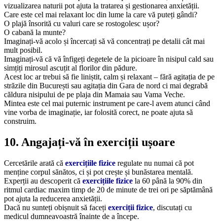
vizualizarea naturii pot ajuta la tratarea și gestionarea anxietății.
Care este cel mai relaxant loc din lume la care vă puteți gândi?
O plajă însorită cu valuri care se rostogolesc ușor?
O cabană la munte?
Imaginați-vă acolo și încercați să vă concentrați pe detalii cât mai
mult posibil.
Imaginați-vă că vă înfigeți degetele de la picioare în nisipul cald sau
simțiți mirosul ascuțit al florilor din pădure.
Acest loc ar trebui să fie liniștit, calm și relaxant – fără agitația de pe
străzile din București sau agitația din Gara de nord ci mai degrabă
căldura nisipului de pe plaja din Mamaia sau Vama Veche.
Mintea este cel mai puternic instrument pe care-l avem atunci când
vine vorba de imaginație, iar folosită corect, ne poate ajuta să
construim.
10. Angajați-vă în exerciții ușoare
Cercetările arată că
exercițiile fizice
regulate nu numai că pot
menține corpul sănătos, ci și pot crește și bunăstarea mentală.
Experții au descoperit că
exercițiile fizice
la 60 până la 90% din
ritmul cardiac maxim timp de 20 de minute de trei ori pe săptămână
pot ajuta la reducerea anxietății.
Dacă nu sunteți obișnuit să faceți
exerciții fizice
, discutați cu
medicul dumneavoastră înainte de a începe.