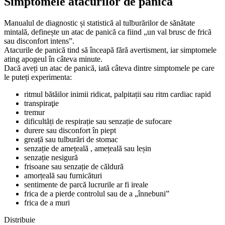
Simptomele atacurilor de panică
Manualul de diagnostic și statistică al tulburărilor de sănătate
mintală, definește un atac de panică ca fiind „un val brusc de frică
sau disconfort intens”.
Atacurile de panică tind să înceapă fără avertisment, iar simptomele
ating apogeul în câteva minute.
Dacă aveți un atac de panică, iată câteva dintre simptomele pe care
le puteți experimenta:
ritmul bătăilor inimii ridicat, palpitații sau ritm cardiac rapid
transpiraţie
tremur
dificultăți de respirație sau senzație de sufocare
durere sau disconfort în piept
greață sau tulburări de stomac
senzație de amețeală , amețeală sau leșin
senzație nesigură
frisoane sau senzație de căldură
amorțeală sau furnicături
sentimente de parcă lucrurile ar fi ireale
frica de a pierde controlul sau de a „înnebuni”
frica de a muri
Distribuie