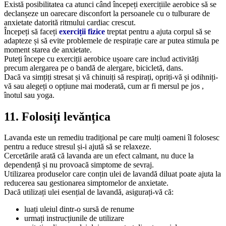
Există posibilitatea ca atunci când începeți exercițiile aerobice să se
declanșeze un oarecare disconfort la persoanele cu o tulburare de
anxietate datorită ritmului cardiac crescut.
Începeți să faceți
exerciții fizice
treptat pentru a ajuta corpul să se
adapteze și să evite problemele de respirație care ar putea stimula pe
moment starea de anxietate.
Puteți începe cu exerciții aerobice ușoare care includ activități
precum alergarea pe o bandă de alergare, bicicletă, dans.
Dacă va simțiți stresat și vă chinuiți să respirați, opriți-vă și odihniți-
vă sau alegeți o opțiune mai moderată, cum ar fi mersul pe jos ,
înotul sau yoga.
11. Folosiți levănțica
Lavanda este un remediu tradițional pe care mulți oameni îl folosesc
pentru a reduce stresul și-i ajută să se relaxeze.
Cercetările arată că lavanda are un efect calmant, nu duce la
dependență și nu provoacă simptome de sevraj.
Utilizarea produselor care conțin ulei de lavandă diluat poate ajuta la
reducerea sau gestionarea simptomelor de anxietate.
Dacă utilizați ulei esențial de lavandă, asigurați-vă că:
luați uleiul dintr-o sursă de renume
urmați instrucțiunile de utilizare