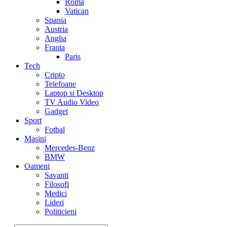
Roma
Vatican
Spania
Austria
Anglia
Franta
Paris
Tech
Cripto
Telefoane
Laptop si Desktop
TV Audio Video
Gadget
Sport
Fotbal
Masini
Mercedes-Benz
BMW
Oameni
Savanti
Filosofi
Medici
Lideri
Politicieni