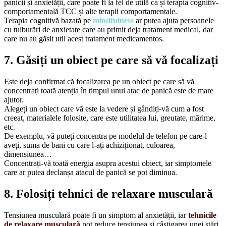
panicii și anxietății, care poate fi la fel de utilă ca și terapia cognitiv-
comportamentală TCC și alte terapii comportamentale.
Terapia cognitivă bazată pe
mindfulness
ar putea ajuta persoanele
cu tulburări de anxietate care au primit deja tratament medical, dar
care nu au găsit util acest tratament medicamentos.
7. Găsiți un obiect pe care să vă focalizați
Este deja confirmat că focalizarea pe un obiect pe care să vă
concentrați toată atenția în timpul unui atac de panică este de mare
ajutor.
Alegeți un obiect care vă este la vedere și gândiți-vă cum a fost
creeat, materialele folosite, care este utilitatea lui, greutate, mărime,
etc.
De exemplu, vă puteți concentra pe modelul de telefon pe care-l
aveți, suma de bani cu care l-ați achiziționat, culoarea,
dimensiunea…
Concentrați-vă toată energia asupra acestui obiect, iar simptomele
care ar putea declanșa atacul de panică se pot diminua.
8. Folosiți tehnici de relaxare musculară
Tensiunea musculară poate fi un simptom al anxietății, iar
tehnicile
de relaxare musculară
pot reduce tensiunea și câștigarea unei stări