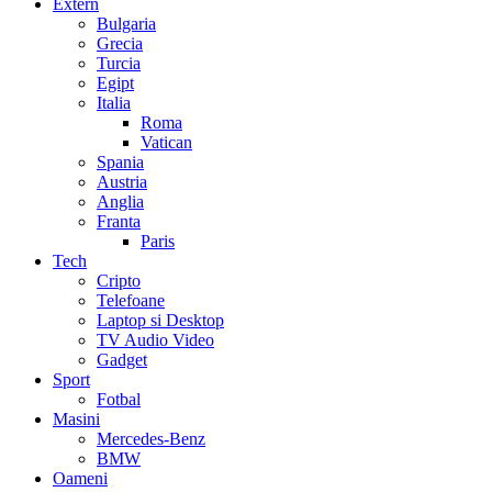
Extern
Bulgaria
Grecia
Turcia
Egipt
Italia
Roma
Vatican
Spania
Austria
Anglia
Franta
Paris
Tech
Cripto
Telefoane
Laptop si Desktop
TV Audio Video
Gadget
Sport
Fotbal
Masini
Mercedes-Benz
BMW
Oameni