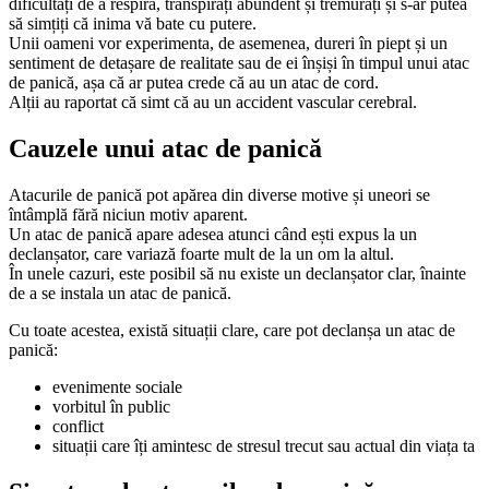
dificultăți de a respira, transpirați abundent și tremurați și s-ar putea
să simțiți că inima vă bate cu putere.
Unii oameni vor experimenta, de asemenea, dureri în piept și un
sentiment de detașare de realitate sau de ei înșiși în timpul unui atac
de panică, așa că ar putea crede că au un atac de cord.
Alții au raportat că simt că au un accident vascular cerebral.
Cauzele unui atac de panică
Atacurile de panică pot apărea din diverse motive și uneori se
întâmplă fără niciun motiv aparent.
Un atac de panică apare adesea atunci când ești expus la un
declanșator, care variază foarte mult de la un om la altul.
În unele cazuri, este posibil să nu existe un declanșator clar, înainte
de a se instala un atac de panică.
Cu toate acestea, există situații clare, care pot declanșa un atac de
panică:
evenimente sociale
vorbitul în public
conflict
situații care îți amintesc de stresul trecut sau actual din viața ta