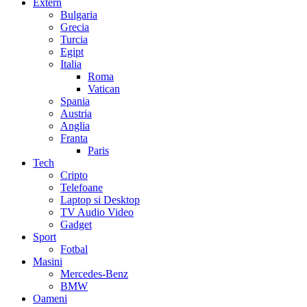
Extern
Bulgaria
Grecia
Turcia
Egipt
Italia
Roma
Vatican
Spania
Austria
Anglia
Franta
Paris
Tech
Cripto
Telefoane
Laptop si Desktop
TV Audio Video
Gadget
Sport
Fotbal
Masini
Mercedes-Benz
BMW
Oameni