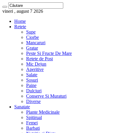
vineri , august 7 2026
Home
Retete
Supe
Ciorbe
Mancaruri
Gratar
Peste Si Fructe De Mare
Retete de Post
Mic Dejun
Aperitive
Salate
Sosuri
Paine
Dulciuri
Conserve Si Muraturi
Diverse
Sanatate
Plante Medicinale
Spitirual
Femei
Barbati