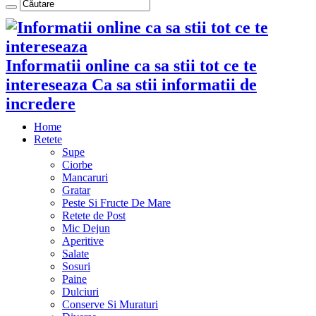
Informatii online ca sa stii tot ce te
intereseaza Ca sa stii informatii de
incredere
Home
Retete
Supe
Ciorbe
Mancaruri
Gratar
Peste Si Fructe De Mare
Retete de Post
Mic Dejun
Aperitive
Salate
Sosuri
Paine
Dulciuri
Conserve Si Muraturi