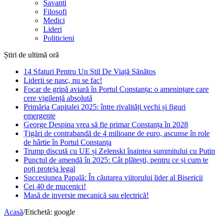
Savanti
Filosofi
Medici
Lideri
Politicieni
Știri de ultimă oră
14 Sfaturi Pentru Un Stil De Viață Sănătos
Liderii se nasc, nu se fac!
Focar de gripă aviară în Portul Constanța: o amenințare care
cere vigilență absolută
Primăria Capitalei 2025: între rivalități vechi și figuri
emergente
George Despina vrea să fie primar Constanța în 2028
Țigări de contrabandă de 4 milioane de euro, ascunse în role
de hârtie în Portul Constanța
Trump discută cu UE și Zelenski înaintea summitului cu Putin
Punctul de amendă în 2025: Cât plătești, pentru ce și cum te
poți proteja legal
Succesiunea Papală: În căutarea viitorului lider al Bisericii
Cei 40 de mucenici!
Masă de inversie mecanică sau electrică!
Acasă
/
Etichetă:
google