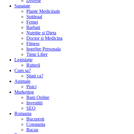
Diverse
Sanatate
Plante Medicinale
Spitirual
Femei
Barbati
Nutritie si Dieta
Doctor si Medicina
Fitness
Ingrijire Personala
Timp Liber
Legislație
Rutieră
Cum sa?
Stiati ca?
Animale
Pisici
Marketing
Bani Online
Investitii
SEO
Romania
Bucuresti
Constanta
Bacau