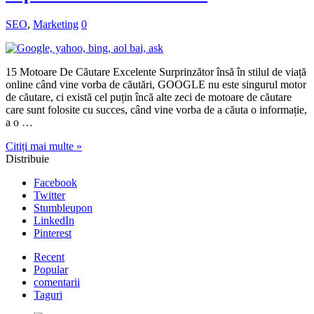
SEO
,
Marketing
0
15 Motoare De Căutare Excelente Surprinzător însă în stilul de viață
online când vine vorba de căutări, GOOGLE nu este singurul motor
de căutare, ci există cel puțin încă alte zeci de motoare de căutare
care sunt folosite cu succes, când vine vorba de a căuta o informație,
a o …
Citiți mai multe »
Distribuie
Facebook
Twitter
Stumbleupon
LinkedIn
Pinterest
Recent
Popular
comentarii
Taguri