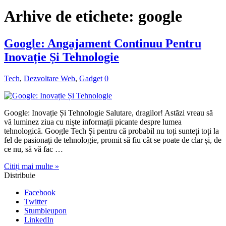
Arhive de etichete:
google
Google: Angajament Continuu Pentru
Inovație Și Tehnologie
Tech
,
Dezvoltare Web
,
Gadget
0
Google: Inovație Și Tehnologie Salutare, dragilor! Astăzi vreau să
vă luminez ziua cu niște informații picante despre lumea
tehnologică. Google Tech Și pentru că probabil nu toți sunteți toți la
fel de pasionați de tehnologie, promit să fiu cât se poate de clar și, de
ce nu, să vă fac …
Citiți mai multe »
Distribuie
Facebook
Twitter
Stumbleupon
LinkedIn