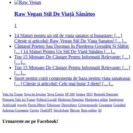
Raw Vegan Stil De Viață Sănătos
1
14 Sfaturi pentru un stil de viata sanatos si bunastare: […]
Citeste si articolul: Raw Vegan Stil De Viata Sanatos! […]...
Cântarul Prieten Sau Dușman In Pierderea Greutății Și Slăbit:
[…] 14 Sfaturi Pentru Un Stil De Viață Sănătos […]...
Top 15 Motoare De Căutare Pentru Informatii Relevante: […]
[…]...
Top 15 Motoare De Căutare Pentru Informatii Relevante: […]
[…]...
Sport pentru copii componenta de baza pentru viata sanatoasa:
[…] Citeste si articolul: Cele mai bune 3 diete! […]...
Valu lui Traian
Supa de legume
Supa Crema
SP 500
Solana
SEO
Remedii Naturiste
Primaria Valu lui Traian
Politică Locală
Medicina Naturista
Marketing afiliat
Inteligența
Artificială
google
Florin Mitroi
Ethereum
Detoxifiere
Criptomonede
Constanta
Consiliul
Judetean Constanta
Ciorba
ChatGPT
blockchain
Bitcoin
Bani online
AI
Urmareste-ne pe Facebook!