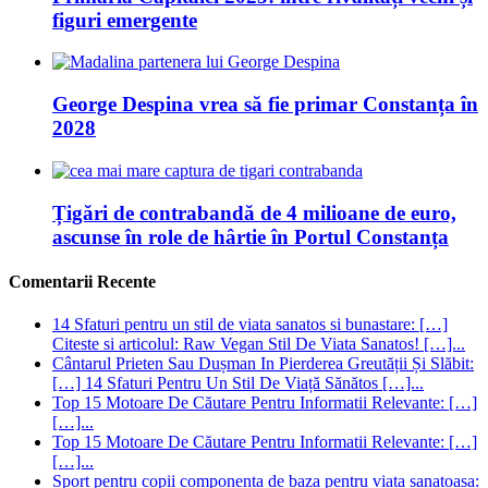
figuri emergente
George Despina vrea să fie primar Constanța în
2028
Țigări de contrabandă de 4 milioane de euro,
ascunse în role de hârtie în Portul Constanța
Comentarii Recente
14 Sfaturi pentru un stil de viata sanatos si bunastare: […]
Citeste si articolul: Raw Vegan Stil De Viata Sanatos! […]...
Cântarul Prieten Sau Dușman In Pierderea Greutății Și Slăbit:
[…] 14 Sfaturi Pentru Un Stil De Viață Sănătos […]...
Top 15 Motoare De Căutare Pentru Informatii Relevante: […]
[…]...
Top 15 Motoare De Căutare Pentru Informatii Relevante: […]
[…]...
Sport pentru copii componenta de baza pentru viata sanatoasa: