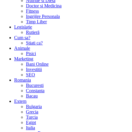
Nutritie si Dieta
Doctor si Medicina
Fitness
Ingrijire Personala
Timp Liber
Legislație
Rutieră
Cum sa?
Stiati ca?
Animale
Pisici
Marketing
Bani Online
Investitii
SEO
Romania
Bucuresti
Constanta
Bacau
Extern
Bulgaria
Grecia
Turcia
Egipt
Italia