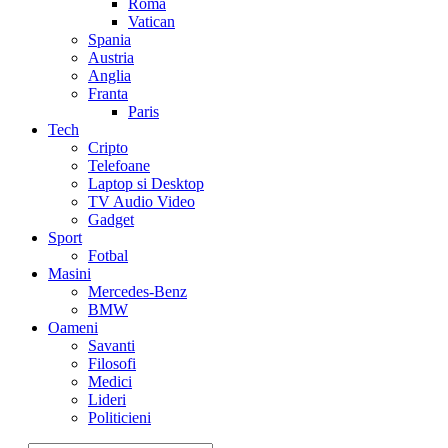
Roma
Vatican
Spania
Austria
Anglia
Franta
Paris
Tech
Cripto
Telefoane
Laptop si Desktop
TV Audio Video
Gadget
Sport
Fotbal
Masini
Mercedes-Benz
BMW
Oameni
Savanti
Filosofi
Medici
Lideri
Politicieni