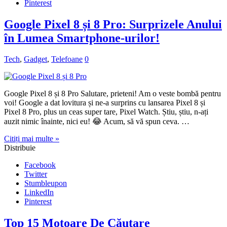
Pinterest
Google Pixel 8 și 8 Pro: Surprizele Anului
în Lumea Smartphone-urilor!
Tech
,
Gadget
,
Telefoane
0
Google Pixel 8 și 8 Pro Salutare, prieteni! Am o veste bombă pentru
voi! Google a dat lovitura și ne-a surprins cu lansarea Pixel 8 și
Pixel 8 Pro, plus un ceas super tare, Pixel Watch. Știu, știu, n-ați
auzit nimic înainte, nici eu! 😂 Acum, să vă spun ceva. …
Citiți mai multe »
Distribuie
Facebook
Twitter
Stumbleupon
LinkedIn
Pinterest
Top 15 Motoare De Căutare