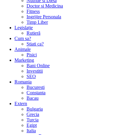
Nutritie si Dieta
Doctor si Medicina
Fitness
Ingrijire Personala
Timp Liber
Legislație
Rutieră
Cum sa?
Stiati ca?
Animale
Pisici
Marketing
Bani Online
Investitii
SEO
Romania
Bucuresti
Constanta
Bacau
Extern
Bulgaria
Grecia
Turcia
Egipt
Italia