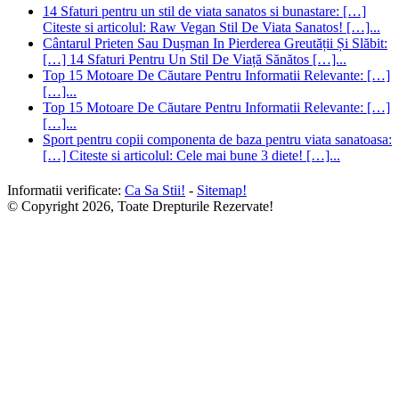
14 Sfaturi pentru un stil de viata sanatos si bunastare: […]
Citeste si articolul: Raw Vegan Stil De Viata Sanatos! […]...
Cântarul Prieten Sau Dușman In Pierderea Greutății Și Slăbit:
[…] 14 Sfaturi Pentru Un Stil De Viață Sănătos […]...
Top 15 Motoare De Căutare Pentru Informatii Relevante: […]
[…]...
Top 15 Motoare De Căutare Pentru Informatii Relevante: […]
[…]...
Sport pentru copii componenta de baza pentru viata sanatoasa:
[…] Citeste si articolul: Cele mai bune 3 diete! […]...
Informatii verificate:
Ca Sa Stii!
-
Sitemap!
© Copyright 2026, Toate Drepturile Rezervate!