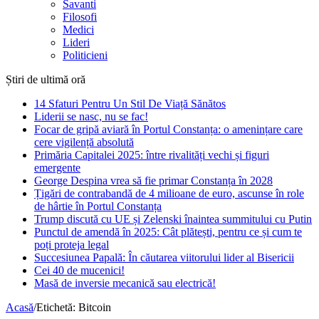
Savanti
Filosofi
Medici
Lideri
Politicieni
Știri de ultimă oră
14 Sfaturi Pentru Un Stil De Viață Sănătos
Liderii se nasc, nu se fac!
Focar de gripă aviară în Portul Constanța: o amenințare care
cere vigilență absolută
Primăria Capitalei 2025: între rivalități vechi și figuri
emergente
George Despina vrea să fie primar Constanța în 2028
Țigări de contrabandă de 4 milioane de euro, ascunse în role
de hârtie în Portul Constanța
Trump discută cu UE și Zelenski înaintea summitului cu Putin
Punctul de amendă în 2025: Cât plătești, pentru ce și cum te
poți proteja legal
Succesiunea Papală: În căutarea viitorului lider al Bisericii
Cei 40 de mucenici!
Masă de inversie mecanică sau electrică!
Acasă
/
Etichetă:
Bitcoin