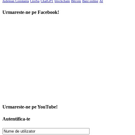
Judetean Constanta
Ciorba
ChatGPT
blockchain
Bitcoin
Bani online
AI
Urmareste-ne pe Facebook!
Urmareste-ne pe YouTube!
Autentifica-te