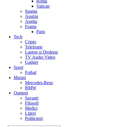
Roma
Vatican
Spania
Austria
Anglia
Franta
Paris
Tech
Cripto
Telefoane
Laptop si Desktop
TV Audio Video
Gadget
Sport
Fotbal
Masini
Mercedes-Benz
BMW
Oameni
Savanti
Filosofi
Medici
Lideri
Politicieni