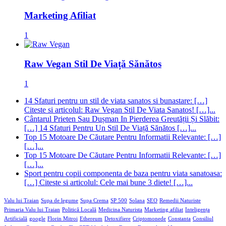
Marketing Afiliat
1
Raw Vegan Stil De Viață Sănătos
1
14 Sfaturi pentru un stil de viata sanatos si bunastare: […]
Citeste si articolul: Raw Vegan Stil De Viata Sanatos! […]...
Cântarul Prieten Sau Dușman In Pierderea Greutății Și Slăbit:
[…] 14 Sfaturi Pentru Un Stil De Viață Sănătos […]...
Top 15 Motoare De Căutare Pentru Informatii Relevante: […]
[…]...
Top 15 Motoare De Căutare Pentru Informatii Relevante: […]
[…]...
Sport pentru copii componenta de baza pentru viata sanatoasa:
[…] Citeste si articolul: Cele mai bune 3 diete! […]...
Valu lui Traian
Supa de legume
Supa Crema
SP 500
Solana
SEO
Remedii Naturiste
Primaria Valu lui Traian
Politică Locală
Medicina Naturista
Marketing afiliat
Inteligența
Artificială
google
Florin Mitroi
Ethereum
Detoxifiere
Criptomonede
Constanta
Consiliul