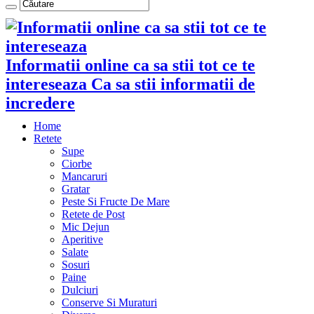
Informatii online ca sa stii tot ce te
intereseaza Ca sa stii informatii de
incredere
Home
Retete
Supe
Ciorbe
Mancaruri
Gratar
Peste Si Fructe De Mare
Retete de Post
Mic Dejun
Aperitive
Salate
Sosuri
Paine
Dulciuri
Conserve Si Muraturi