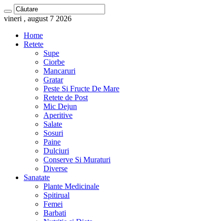
vineri , august 7 2026
Home
Retete
Supe
Ciorbe
Mancaruri
Gratar
Peste Si Fructe De Mare
Retete de Post
Mic Dejun
Aperitive
Salate
Sosuri
Paine
Dulciuri
Conserve Si Muraturi
Diverse
Sanatate
Plante Medicinale
Spitirual
Femei
Barbati