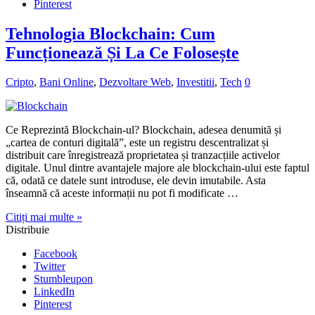
Pinterest
Tehnologia Blockchain: Cum
Funcționează Și La Ce Folosește
Cripto
,
Bani Online
,
Dezvoltare Web
,
Investitii
,
Tech
0
Ce Reprezintă Blockchain-ul? Blockchain, adesea denumită și
„cartea de conturi digitală”, este un registru descentralizat și
distribuit care înregistrează proprietatea și tranzacțiile activelor
digitale. Unul dintre avantajele majore ale blockchain-ului este faptul
că, odată ce datele sunt introduse, ele devin imutabile. Asta
înseamnă că aceste informații nu pot fi modificate …
Citiți mai multe »
Distribuie
Facebook
Twitter
Stumbleupon
LinkedIn
Pinterest