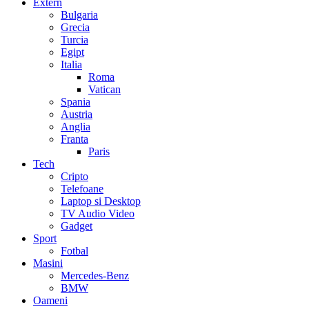
Extern
Bulgaria
Grecia
Turcia
Egipt
Italia
Roma
Vatican
Spania
Austria
Anglia
Franta
Paris
Tech
Cripto
Telefoane
Laptop si Desktop
TV Audio Video
Gadget
Sport
Fotbal
Masini
Mercedes-Benz
BMW
Oameni