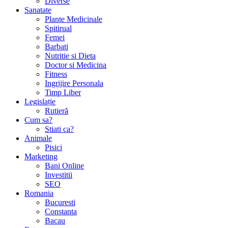
Diverse
Sanatate
Plante Medicinale
Spitirual
Femei
Barbati
Nutritie si Dieta
Doctor si Medicina
Fitness
Ingrijire Personala
Timp Liber
Legislație
Rutieră
Cum sa?
Stiati ca?
Animale
Pisici
Marketing
Bani Online
Investitii
SEO
Romania
Bucuresti
Constanta
Bacau