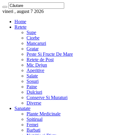
vineri , august 7 2026
Home
Retete
Supe
Ciorbe
Mancaruri
Gratar
Peste Si Fructe De Mare
Retete de Post
Mic Dejun
Aperitive
Salate
Sosuri
Paine
Dulciuri
Conserve Si Muraturi
Diverse
Sanatate
Plante Medicinale
Spitirual
Femei
Barbati