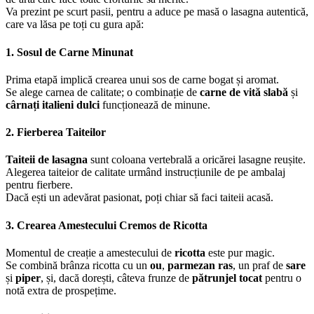
Va prezint pe scurt pasii, pentru a aduce pe masă o lasagna autentică,
care va lăsa pe toți cu gura apă:
1. Sosul de Carne Minunat
Prima etapă implică crearea unui sos de carne bogat și aromat.
Se alege carnea de calitate; o combinație de
carne de vită slabă
și
cârnați italieni dulci
funcționează de minune.
2. Fierberea Taiteilor
Taiteii de lasagna
sunt coloana vertebrală a oricărei lasagne reușite.
Alegerea taiteior de calitate urmând instrucțiunile de pe ambalaj
pentru fierbere.
Dacă ești un adevărat pasionat, poți chiar să faci taiteii acasă.
3. Crearea Amestecului Cremos de Ricotta
Momentul de creație a amestecului de
ricotta
este pur magic.
Se combină brânza ricotta cu un
ou
,
parmezan ras
, un praf de
sare
și
piper
, și, dacă dorești, câteva frunze de
pătrunjel tocat
pentru o
notă extra de prospețime.