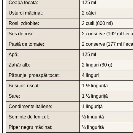
Ceapă tocată:
125 ml
Usturoi măcinat:
2 căței
Roșii zdrobite:
2 cutii (800 ml)
Sos de roșii:
2 conserve (192 ml fieca
Pastă de tomate:
2 conserve (177 ml fieca
Apă:
125 ml
Zahăr alb:
2 linguri (30 g)
Pătrunjel proaspăt tocat:
4 linguri
Busuioc uscat:
1 ½ linguriță
Sare:
1 ½ linguriță
Condimente italiene:
1 linguriță
Semințe de fenicul:
½ linguriță
Piper negru măcinat:
¼ linguriță