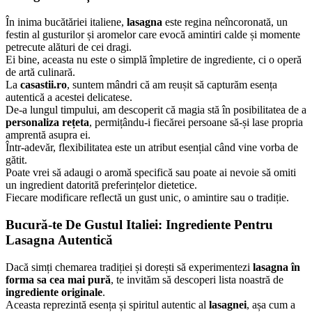
În inima bucătăriei italiene,
lasagna
este regina neîncoronată, un
festin al gusturilor și aromelor care evocă amintiri calde și momente
petrecute alături de cei dragi.
Ei bine, aceasta nu este o simplă împletire de ingrediente, ci o operă
de artă culinară.
La
casastii.ro
, suntem mândri că am reușit să capturăm esența
autentică a acestei delicatese.
De-a lungul timpului, am descoperit că magia stă în posibilitatea de a
personaliza rețeta
, permițându-i fiecărei persoane să-și lase propria
amprentă asupra ei.
Într-adevăr, flexibilitatea este un atribut esențial când vine vorba de
gătit.
Poate vrei să adaugi o aromă specifică sau poate ai nevoie să omiti
un ingredient datorită preferințelor dietetice.
Fiecare modificare reflectă un gust unic, o amintire sau o tradiție.
Bucură-te De Gustul Italiei: Ingrediente Pentru
Lasagna Autentică
Dacă simți chemarea tradiției și dorești să experimentezi
lasagna în
forma sa cea mai pură
, te invităm să descoperi lista noastră de
ingrediente originale
.
Aceasta reprezintă esența și spiritul autentic al
lasagnei
, așa cum a