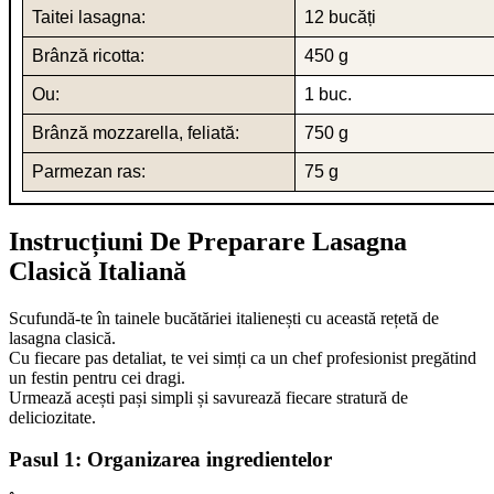
Taitei lasagna:
12 bucăți
Brânză ricotta:
450 g
Ou:
1 buc.
Brânză mozzarella, feliată:
750 g
Parmezan ras:
75 g
Instrucțiuni De Preparare Lasagna
Clasică Italiană
Scufundă-te în tainele bucătăriei italienești cu această rețetă de
lasagna clasică.
Cu fiecare pas detaliat, te vei simți ca un chef profesionist pregătind
un festin pentru cei dragi.
Urmează acești pași simpli și savurează fiecare stratură de
deliciozitate.
Pasul 1: Organizarea ingredientelor