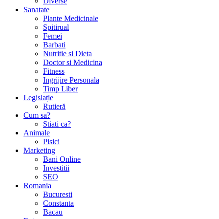
Diverse
Sanatate
Plante Medicinale
Spitirual
Femei
Barbati
Nutritie si Dieta
Doctor si Medicina
Fitness
Ingrijire Personala
Timp Liber
Legislație
Rutieră
Cum sa?
Stiati ca?
Animale
Pisici
Marketing
Bani Online
Investitii
SEO
Romania
Bucuresti
Constanta
Bacau