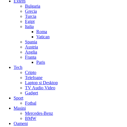
Extern
Bulgaria
Grecia
Turcia
Egipt
Italia
Roma
Vatican
Spania
Austria
Anglia
Franta
Paris
Tech
Cripto
Telefoane
Laptop si Desktop
TV Audio Video
Gadget
Sport
Fotbal
Masini
Mercedes-Benz
BMW
Oameni