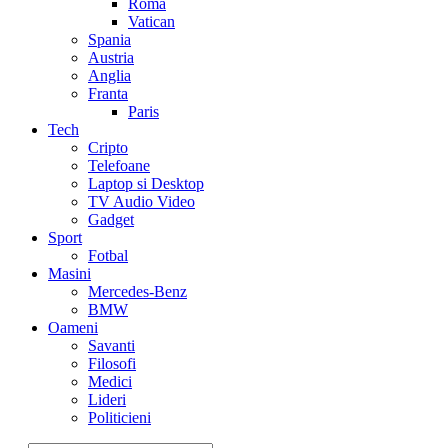
Roma
Vatican
Spania
Austria
Anglia
Franta
Paris
Tech
Cripto
Telefoane
Laptop si Desktop
TV Audio Video
Gadget
Sport
Fotbal
Masini
Mercedes-Benz
BMW
Oameni
Savanti
Filosofi
Medici
Lideri
Politicieni