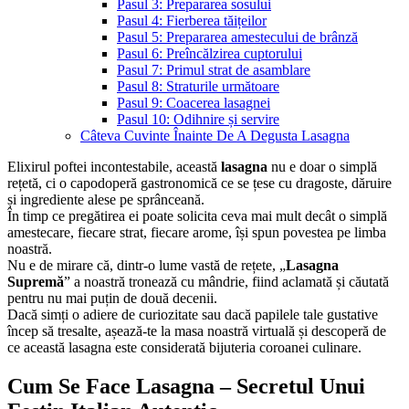
Pasul 3: Prepararea sosului
Pasul 4: Fierberea tăițeilor
Pasul 5: Prepararea amestecului de brânză
Pasul 6: Preîncălzirea cuptorului
Pasul 7: Primul strat de asamblare
Pasul 8: Straturile următoare
Pasul 9: Coacerea lasagnei
Pasul 10: Odihnire și servire
Câteva Cuvinte Înainte De A Degusta Lasagna
Elixirul poftei incontestabile, această
lasagna
nu e doar o simplă
rețetă, ci o capodoperă gastronomică ce se țese cu dragoste, dăruire
și ingrediente alese pe sprânceană.
În timp ce pregătirea ei poate solicita ceva mai mult decât o simplă
amestecare, fiecare strat, fiecare arome, își spun povestea pe limba
noastră.
Nu e de mirare că, dintr-o lume vastă de rețete, „
Lasagna
Supremă
” a noastră tronează cu mândrie, fiind aclamată și căutată
pentru nu mai puțin de două decenii.
Dacă simți o adiere de curiozitate sau dacă papilele tale gustative
încep să tresalte, așează-te la masa noastră virtuală și descoperă de
ce această lasagna este considerată bijuteria coroanei culinare.
Cum Se Face Lasagna – Secretul Unui