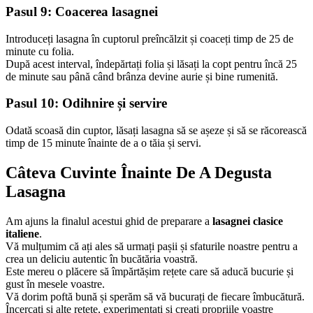
Pasul 9: Coacerea lasagnei
Introduceți lasagna în cuptorul preîncălzit și coaceți timp de 25 de
minute cu folia.
După acest interval, îndepărtați folia și lăsați la copt pentru încă 25
de minute sau până când brânza devine aurie și bine rumenită.
Pasul 10: Odihnire și servire
Odată scoasă din cuptor, lăsați lasagna să se așeze și să se răcorească
timp de 15 minute înainte de a o tăia și servi.
Câteva Cuvinte Înainte De A Degusta
Lasagna
Am ajuns la finalul acestui ghid de preparare a
lasagnei clasice
italiene
.
Vă mulțumim că ați ales să urmați pașii și sfaturile noastre pentru a
crea un deliciu autentic în bucătăria voastră.
Este mereu o plăcere să împărtășim rețete care să aducă bucurie și
gust în mesele voastre.
Vă dorim poftă bună și sperăm să vă bucurați de fiecare îmbucătură.
Încercați și alte rețete, experimentați și creați propriile voastre