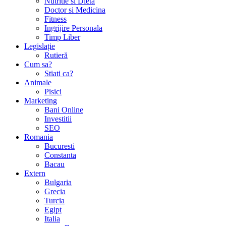
Nutritie si Dieta
Doctor si Medicina
Fitness
Ingrijire Personala
Timp Liber
Legislație
Rutieră
Cum sa?
Stiati ca?
Animale
Pisici
Marketing
Bani Online
Investitii
SEO
Romania
Bucuresti
Constanta
Bacau
Extern
Bulgaria
Grecia
Turcia
Egipt
Italia