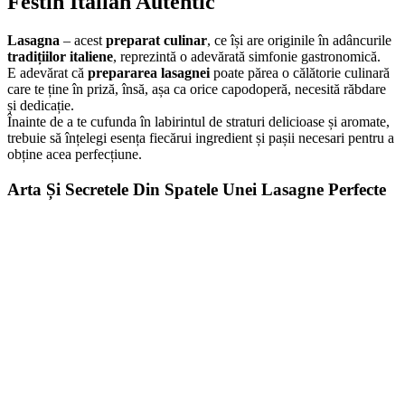
Festin Italian Autentic
Lasagna
– acest
preparat culinar
, ce își are originile în adâncurile
tradițiilor italiene
, reprezintă o adevărată simfonie gastronomică.
E adevărat că
prepararea lasagnei
poate părea o călătorie culinară
care te ține în priză, însă, așa ca orice capodoperă, necesită răbdare
și dedicație.
Înainte de a te cufunda în labirintul de straturi delicioase și aromate,
trebuie să înțelegi esența fiecărui ingredient și pașii necesari pentru a
obține acea perfecțiune.
Arta Și Secretele Din Spatele Unei Lasagne Perfecte