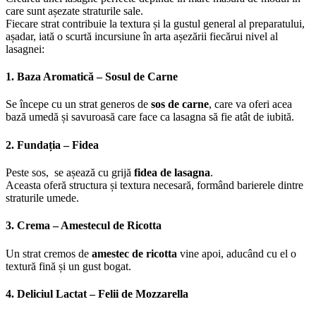
care sunt așezate straturile sale.
Fiecare strat contribuie la textura și la gustul general al preparatului,
așadar, iată o scurtă incursiune în arta așezării fiecărui nivel al
lasagnei:
1. Baza Aromatică – Sosul de Carne
Se începe cu un strat generos de
sos de carne
, care va oferi acea
bază umedă și savuroasă care face ca lasagna să fie atât de iubită.
2. Fundația – Fidea
Peste sos, se așează cu grijă
fidea de lasagna
.
Aceasta oferă structura și textura necesară, formând barierele dintre
straturile umede.
3. Crema – Amestecul de Ricotta
Un strat cremos de
amestec de ricotta
vine apoi, aducând cu el o
textură fină și un gust bogat.
4. Deliciul Lactat – Felii de Mozzarella