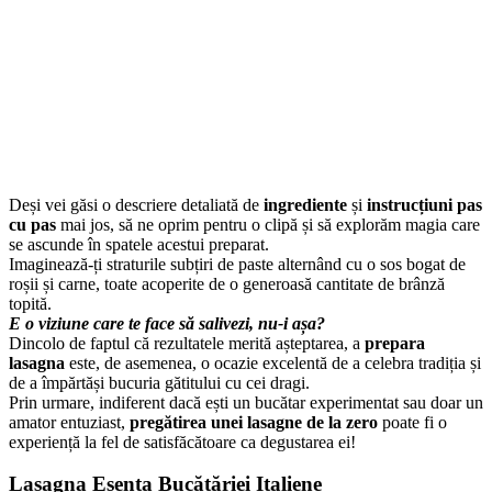
Deși vei găsi o descriere detaliată de
ingrediente
și
instrucțiuni pas
cu pas
mai jos, să ne oprim pentru o clipă și să explorăm magia care
se ascunde în spatele acestui preparat.
Imaginează-ți straturile subțiri de paste alternând cu o sos bogat de
roșii și carne, toate acoperite de o generoasă cantitate de brânză
topită.
E o viziune care te face să salivezi, nu-i așa?
Dincolo de faptul că rezultatele merită așteptarea, a
prepara
lasagna
este, de asemenea, o ocazie excelentă de a celebra tradiția și
de a împărtăși bucuria gătitului cu cei dragi.
Prin urmare, indiferent dacă ești un bucătar experimentat sau doar un
amator entuziast,
pregătirea unei lasagne de la zero
poate fi o
experiență la fel de satisfăcătoare ca degustarea ei!
Lasagna Esența Bucătăriei Italiene