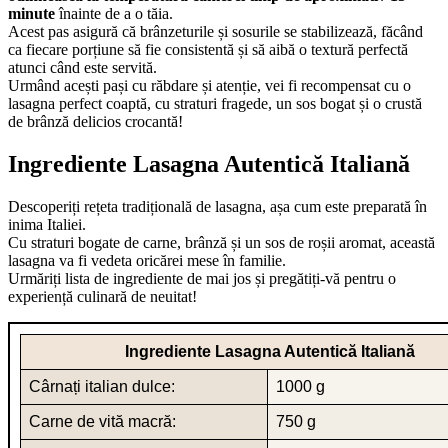
minute
înainte de a o tăia.
Acest pas asigură că brânzeturile și sosurile se stabilizează, făcând
ca fiecare porțiune să fie consistentă și să aibă o textură perfectă
atunci când este servită.
Urmând acești pași cu răbdare și atenție, vei fi recompensat cu o
lasagna perfect coaptă, cu straturi fragede, un sos bogat și o crustă
de brânză delicios crocantă!
Ingrediente Lasagna Autentică Italiană
Descoperiți rețeta tradițională de lasagna, așa cum este preparată în
inima Italiei.
Cu straturi bogate de carne, brânză și un sos de roșii aromat, această
lasagna va fi vedeta oricărei mese în familie.
Urmăriți lista de ingrediente de mai jos și pregătiți-vă pentru o
experiență culinară de neuitat!
Ingrediente Lasagna Autentică Italiană
Cârnați italian dulce:
1000 g
Carne de vită macră:
750 g