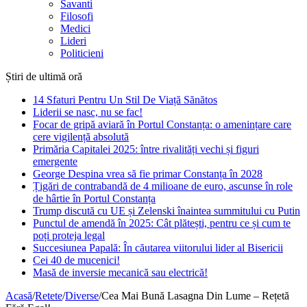
Savanti
Filosofi
Medici
Lideri
Politicieni
Știri de ultimă oră
14 Sfaturi Pentru Un Stil De Viață Sănătos
Liderii se nasc, nu se fac!
Focar de gripă aviară în Portul Constanța: o amenințare care
cere vigilență absolută
Primăria Capitalei 2025: între rivalități vechi și figuri
emergente
George Despina vrea să fie primar Constanța în 2028
Țigări de contrabandă de 4 milioane de euro, ascunse în role
de hârtie în Portul Constanța
Trump discută cu UE și Zelenski înaintea summitului cu Putin
Punctul de amendă în 2025: Cât plătești, pentru ce și cum te
poți proteja legal
Succesiunea Papală: În căutarea viitorului lider al Bisericii
Cei 40 de mucenici!
Masă de inversie mecanică sau electrică!
Acasă
/
Retete
/
Diverse
/
Cea Mai Bună Lasagna Din Lume – Rețetă