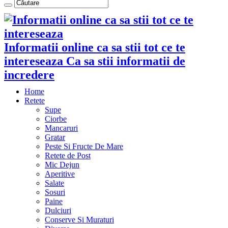
Informatii online ca sa stii tot ce te
intereseaza Ca sa stii informatii de
incredere
Home
Retete
Supe
Ciorbe
Mancaruri
Gratar
Peste Si Fructe De Mare
Retete de Post
Mic Dejun
Aperitive
Salate
Sosuri
Paine
Dulciuri
Conserve Si Muraturi