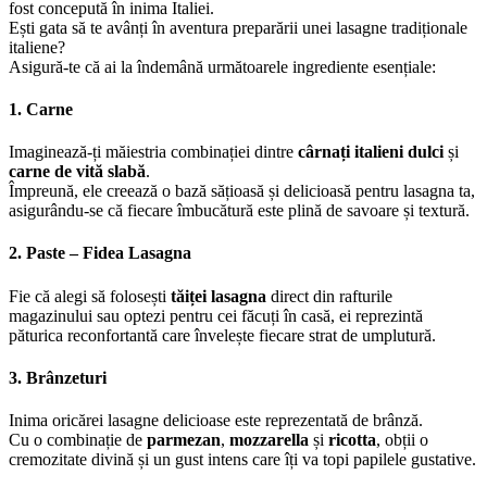
fost concepută în inima Italiei.
Ești gata să te avânți în aventura preparării unei lasagne tradiționale
italiene?
Asigură-te că ai la îndemână următoarele ingrediente esențiale:
1. Carne
Imaginează-ți măiestria combinației dintre
cârnați italieni dulci
și
carne de vită slabă
.
Împreună, ele creează o bază sățioasă și delicioasă pentru lasagna ta,
asigurându-se că fiecare îmbucătură este plină de savoare și textură.
2. Paste – Fidea Lasagna
Fie că alegi să folosești
tăiței lasagna
direct din rafturile
magazinului sau optezi pentru cei făcuți în casă, ei reprezintă
păturica reconfortantă care învelește fiecare strat de umplutură.
3. Brânzeturi
Inima oricărei lasagne delicioase este reprezentată de brânză.
Cu o combinație de
parmezan
,
mozzarella
și
ricotta
, obții o
cremozitate divină și un gust intens care îți va topi papilele gustative.