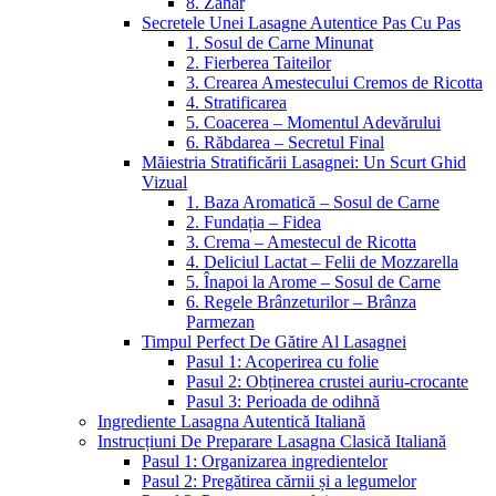
8. Zahăr
Secretele Unei Lasagne Autentice Pas Cu Pas
1. Sosul de Carne Minunat
2. Fierberea Taiteilor
3. Crearea Amestecului Cremos de Ricotta
4. Stratificarea
5. Coacerea – Momentul Adevărului
6. Răbdarea – Secretul Final
Măiestria Stratificării Lasagnei: Un Scurt Ghid
Vizual
1. Baza Aromatică – Sosul de Carne
2. Fundația – Fidea
3. Crema – Amestecul de Ricotta
4. Deliciul Lactat – Felii de Mozzarella
5. Înapoi la Arome – Sosul de Carne
6. Regele Brânzeturilor – Brânza
Parmezan
Timpul Perfect De Gătire Al Lasagnei
Pasul 1: Acoperirea cu folie
Pasul 2: Obținerea crustei auriu-crocante
Pasul 3: Perioada de odihnă
Ingrediente Lasagna Autentică Italiană
Instrucțiuni De Preparare Lasagna Clasică Italiană
Pasul 1: Organizarea ingredientelor
Pasul 2: Pregătirea cărnii și a legumelor