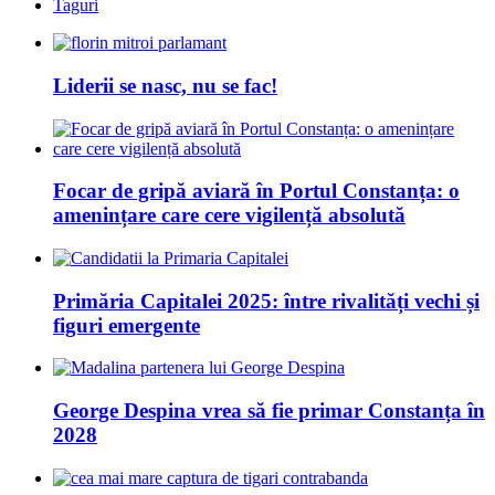
Taguri
Liderii se nasc, nu se fac!
Focar de gripă aviară în Portul Constanța: o
amenințare care cere vigilență absolută
Primăria Capitalei 2025: între rivalități vechi și
figuri emergente
George Despina vrea să fie primar Constanța în
2028