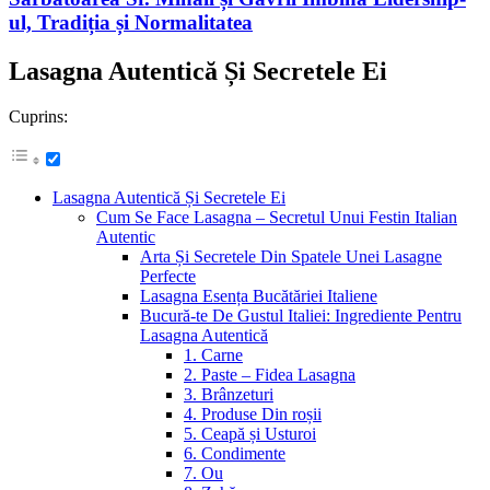
ul, Tradiția și Normalitatea
Lasagna Autentică Și Secretele Ei
Cuprins:
Lasagna Autentică Și Secretele Ei
Cum Se Face Lasagna – Secretul Unui Festin Italian
Autentic
Arta Și Secretele Din Spatele Unei Lasagne
Perfecte
Lasagna Esența Bucătăriei Italiene
Bucură-te De Gustul Italiei: Ingrediente Pentru
Lasagna Autentică
1. Carne
2. Paste – Fidea Lasagna
3. Brânzeturi
4. Produse Din roșii
5. Ceapă și Usturoi
6. Condimente
7. Ou