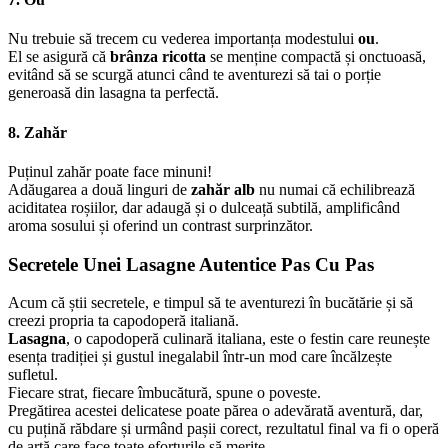
Nu trebuie să trecem cu vederea importanța modestului
ou
.
El se asigură că
brânza ricotta
se menține compactă și onctuoasă,
evitând să se scurgă atunci când te aventurezi să tai o porție
generoasă din lasagna ta perfectă.
8. Zahăr
Puținul zahăr poate face minuni!
Adăugarea a două linguri de
zahăr alb
nu numai că echilibrează
aciditatea roșiilor, dar adaugă și o dulceață subtilă, amplificând
aroma sosului și oferind un contrast surprinzător.
Secretele Unei Lasagne Autentice Pas Cu Pas
Acum că știi secretele, e timpul să te aventurezi în bucătărie și să
creezi propria ta capodoperă italiană.
Lasagna
, o capodoperă culinară italiana, este o festin care reunește
esența tradiției și gustul inegalabil într-un mod care încălzește
sufletul.
Fiecare strat, fiecare îmbucătură, spune o poveste.
Pregătirea acestei delicatese poate părea o adevărată aventură, dar,
cu puțină răbdare și urmând pașii corect, rezultatul final va fi o operă
de artă care face toate eforturile să merite.