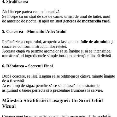
4. Stratificarea
Aici începe partea cea mai creativă.
Se începe cu un strat de sos de carne, urmat de unul de taitei, unul
de amestec de ricotta, și apoi un strat generos de
mozzarella rasă
.
5. Coacerea – Momentul Adevărului
Preîncălzirea cuptorului, acoperirea lasagnei cu
folie de aluminiu
și
coacerea conform instrucțiunilor rețetei.
Aceasta etapă va permite aromelor să se îmbine și să se intensifice,
transformând ingredientele simple într-o experiență culinară divină.
6. Răbdarea – Secretul Final
După coacere, se lăsă lasagna să se odihnească câteva minute înainte
de a fi servită.
Acest timp de răgaz permite să se stabilească toate straturile,
asigurând o tăiere perfectă și o prezentare frumoasă la servire.
Măiestria Stratificării Lasagnei: Un Scurt Ghid
Vizual
Crearea unei lasagne perfecte depinde în mare măsură de modul în