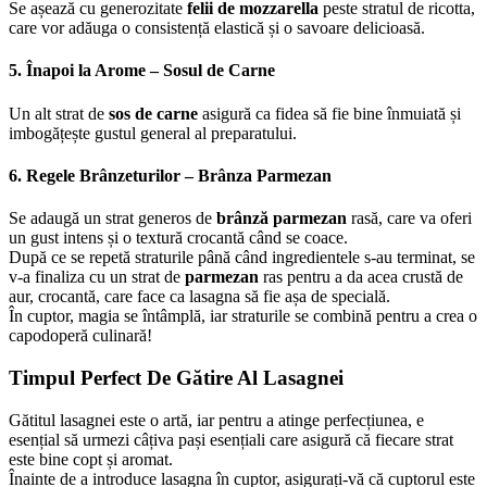
Se așează cu generozitate
felii de mozzarella
peste stratul de ricotta,
care vor adăuga o consistență elastică și o savoare delicioasă.
5. Înapoi la Arome – Sosul de Carne
Un alt strat de
sos de carne
asigură ca fidea să fie bine înmuiată și
imbogățește gustul general al preparatului.
6. Regele Brânzeturilor – Brânza Parmezan
Se adaugă un strat generos de
brânză parmezan
rasă, care va oferi
un gust intens și o textură crocantă când se coace.
După ce se repetă straturile până când ingredientele s-au terminat, se
v-a finaliza cu un strat de
parmezan
ras pentru a da acea crustă de
aur, crocantă, care face ca lasagna să fie așa de specială.
În cuptor, magia se întâmplă, iar straturile se combină pentru a crea o
capodoperă culinară!
Timpul Perfect De Gătire Al Lasagnei
Gătitul lasagnei este o artă, iar pentru a atinge perfecțiunea, e
esențial să urmezi câțiva pași esențiali care asigură că fiecare strat
este bine copt și aromat.
Înainte de a introduce lasagna în cuptor, asigurați-vă că cuptorul este