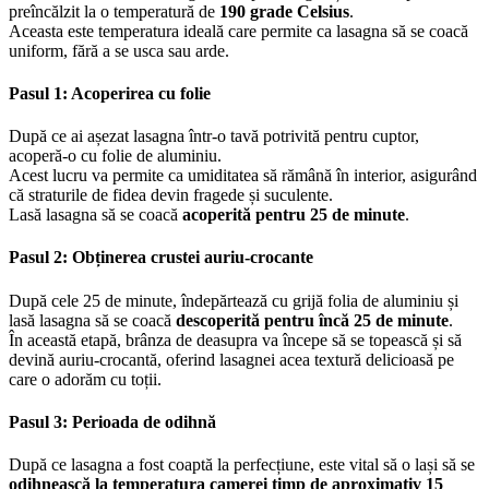
preîncălzit la o temperatură de
190 grade Celsius
.
Aceasta este temperatura ideală care permite ca lasagna să se coacă
uniform, fără a se usca sau arde.
Pasul 1: Acoperirea cu folie
După ce ai așezat lasagna într-o tavă potrivită pentru cuptor,
acoperă-o cu folie de aluminiu.
Acest lucru va permite ca umiditatea să rămână în interior, asigurând
că straturile de fidea devin fragede și suculente.
Lasă lasagna să se coacă
acoperită pentru 25 de minute
.
Pasul 2: Obținerea crustei auriu-crocante
După cele 25 de minute, îndepărtează cu grijă folia de aluminiu și
lasă lasagna să se coacă
descoperită pentru încă 25 de minute
.
În această etapă, brânza de deasupra va începe să se topească și să
devină auriu-crocantă, oferind lasagnei acea textură delicioasă pe
care o adorăm cu toții.
Pasul 3: Perioada de odihnă
După ce lasagna a fost coaptă la perfecțiune, este vital să o lași să se
odihnească la temperatura camerei timp de aproximativ 15