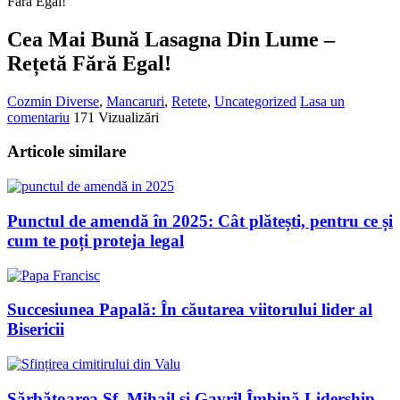
Fără Egal!
Cea Mai Bună Lasagna Din Lume –
Rețetă Fără Egal!
Cozmin
Diverse
,
Mancaruri
,
Retete
,
Uncategorized
Lasa un
comentariu
171 Vizualizări
Articole similare
Punctul de amendă în 2025: Cât plătești, pentru ce și
cum te poți proteja legal
Succesiunea Papală: În căutarea viitorului lider al
Bisericii
Sărbătoarea Sf. Mihail și Gavril Îmbină Lidership-