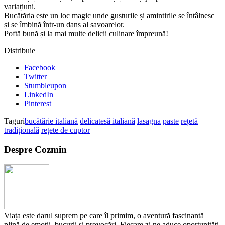
variațiuni.
Bucătăria este un loc magic unde gusturile și amintirile se întâlnesc
și se îmbină într-un dans al savoarelor.
Poftă bună și la mai multe delicii culinare împreună!
Distribuie
Facebook
Twitter
Stumbleupon
LinkedIn
Pinterest
Taguri
bucătărie italiană
delicatesă italiană
lasagna
paste
rețetă
tradițională
rețete de cuptor
Despre Cozmin
Viața este darul suprem pe care îl primim, o aventură fascinantă
plină de emoții, bucurii și provocări. Fiecare zi ne aduce oportunități