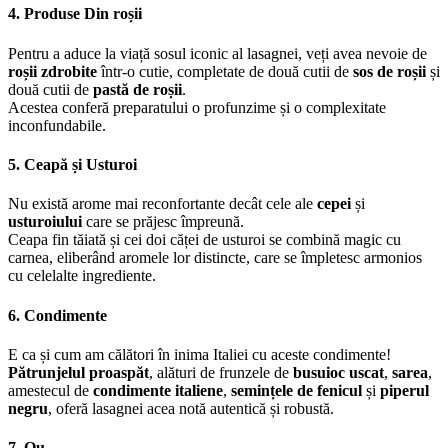
4. Produse Din roșii
Pentru a aduce la viață sosul iconic al lasagnei, veți avea nevoie de
roșii zdrobite
într-o cutie, completate de două cutii de
sos de roșii
și
două cutii de
pastă de roșii
.
Acestea conferă preparatului o profunzime și o complexitate
inconfundabile.
5. Ceapă și Usturoi
Nu există arome mai reconfortante decât cele ale
cepei
și
usturoiului
care se prăjesc împreună.
Ceapa fin tăiată și cei doi căței de usturoi se combină magic cu
carnea, eliberând aromele lor distincte, care se împletesc armonios
cu celelalte ingrediente.
6. Condimente
E ca și cum am călători în inima Italiei cu aceste condimente!
Pătrunjelul proaspăt
, alături de frunzele de
busuioc uscat
,
sarea
,
amestecul de
condimente italiene
,
semințele de fenicul
și
piperul
negru
, oferă lasagnei acea notă autentică și robustă.
7. Ou