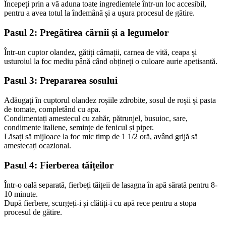
Începeți prin a vă aduna toate ingredientele într-un loc accesibil,
pentru a avea totul la îndemână și a ușura procesul de gătire.
Pasul 2: Pregătirea cărnii și a legumelor
Într-un cuptor olandez, gătiți cârnații, carnea de vită, ceapa și
usturoiul la foc mediu până când obțineți o culoare aurie apetisantă.
Pasul 3: Prepararea sosului
Adăugați în cuptorul olandez roșiile zdrobite, sosul de roșii și pasta
de tomate, completând cu apa.
Condimentați amestecul cu zahăr, pătrunjel, busuioc, sare,
condimente italiene, semințe de fenicul și piper.
Lăsați să mijloace la foc mic timp de 1 1/2 oră, având grijă să
amestecați ocazional.
Pasul 4: Fierberea tăițeilor
Într-o oală separată, fierbeți tăițeii de lasagna în apă sărată pentru 8-
10 minute.
După fierbere, scurgeți-i și clătiți-i cu apă rece pentru a stopa
procesul de gătire.