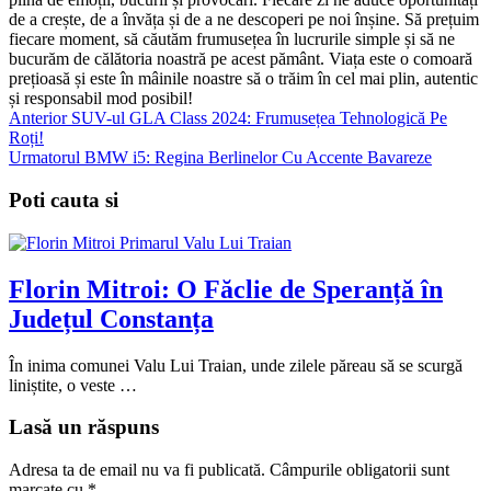
de a crește, de a învăța și de a ne descoperi pe noi înșine. Să prețuim
fiecare moment, să căutăm frumusețea în lucrurile simple și să ne
bucurăm de călătoria noastră pe acest pământ. Viața este o comoară
prețioasă și este în mâinile noastre să o trăim în cel mai plin, autentic
și responsabil mod posibil!
Anterior
SUV-ul GLA Class 2024: Frumusețea Tehnologică Pe
Roți!
Urmatorul
BMW i5: Regina Berlinelor Cu Accente Bavareze
Poti cauta si
Florin Mitroi: O Făclie de Speranță în
Județul Constanța
În inima comunei Valu Lui Traian, unde zilele păreau să se scurgă
liniștite, o veste …
Lasă un răspuns
Adresa ta de email nu va fi publicată.
Câmpurile obligatorii sunt
marcate cu
*