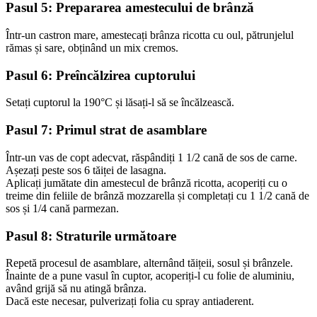
Pasul 5: Prepararea amestecului de brânză
Într-un castron mare, amestecați brânza ricotta cu oul, pătrunjelul
rămas și sare, obținând un mix cremos.
Pasul 6: Preîncălzirea cuptorului
Setați cuptorul la 190°C și lăsați-l să se încălzească.
Pasul 7: Primul strat de asamblare
Într-un vas de copt adecvat, răspândiți 1 1/2 cană de sos de carne.
Așezați peste sos 6 tăiței de lasagna.
Aplicați jumătate din amestecul de brânză ricotta, acoperiți cu o
treime din feliile de brânză mozzarella și completați cu 1 1/2 cană de
sos și 1/4 cană parmezan.
Pasul 8: Straturile următoare
Repetă procesul de asamblare, alternând tăițeii, sosul și brânzele.
Înainte de a pune vasul în cuptor, acoperiți-l cu folie de aluminiu,
având grijă să nu atingă brânza.
Dacă este necesar, pulverizați folia cu spray antiaderent.