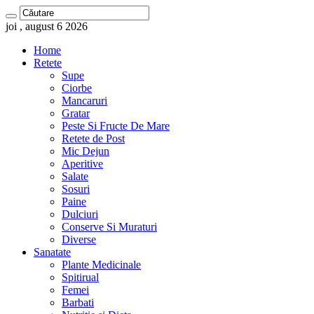
joi , august 6 2026
Home
Retete
Supe
Ciorbe
Mancaruri
Gratar
Peste Si Fructe De Mare
Retete de Post
Mic Dejun
Aperitive
Salate
Sosuri
Paine
Dulciuri
Conserve Si Muraturi
Diverse
Sanatate
Plante Medicinale
Spitirual
Femei
Barbati