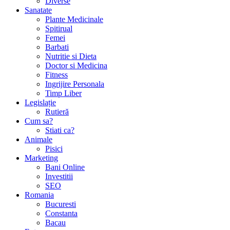
Diverse
Sanatate
Plante Medicinale
Spitirual
Femei
Barbati
Nutritie si Dieta
Doctor si Medicina
Fitness
Ingrijire Personala
Timp Liber
Legislație
Rutieră
Cum sa?
Stiati ca?
Animale
Pisici
Marketing
Bani Online
Investitii
SEO
Romania
Bucuresti
Constanta
Bacau