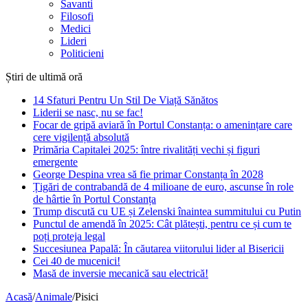
Savanti
Filosofi
Medici
Lideri
Politicieni
Știri de ultimă oră
14 Sfaturi Pentru Un Stil De Viață Sănătos
Liderii se nasc, nu se fac!
Focar de gripă aviară în Portul Constanța: o amenințare care
cere vigilență absolută
Primăria Capitalei 2025: între rivalități vechi și figuri
emergente
George Despina vrea să fie primar Constanța în 2028
Țigări de contrabandă de 4 milioane de euro, ascunse în role
de hârtie în Portul Constanța
Trump discută cu UE și Zelenski înaintea summitului cu Putin
Punctul de amendă în 2025: Cât plătești, pentru ce și cum te
poți proteja legal
Succesiunea Papală: În căutarea viitorului lider al Bisericii
Cei 40 de mucenici!
Masă de inversie mecanică sau electrică!
Acasă
/
Animale
/
Pisici