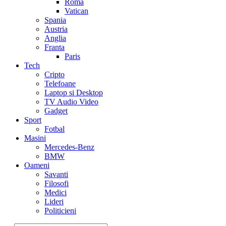
Roma
Vatican
Spania
Austria
Anglia
Franta
Paris
Tech
Cripto
Telefoane
Laptop si Desktop
TV Audio Video
Gadget
Sport
Fotbal
Masini
Mercedes-Benz
BMW
Oameni
Savanti
Filosofi
Medici
Lideri
Politicieni