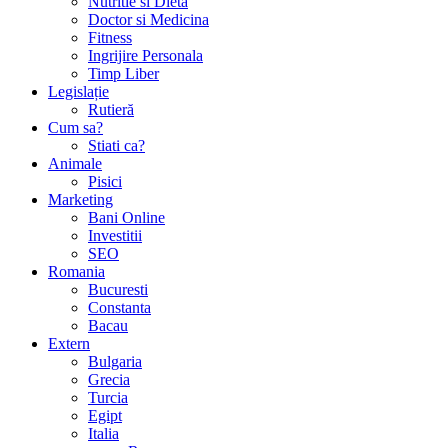
Nutritie si Dieta
Doctor si Medicina
Fitness
Ingrijire Personala
Timp Liber
Legislație
Rutieră
Cum sa?
Stiati ca?
Animale
Pisici
Marketing
Bani Online
Investitii
SEO
Romania
Bucuresti
Constanta
Bacau
Extern
Bulgaria
Grecia
Turcia
Egipt
Italia