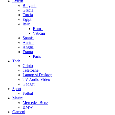
Extern
Bulgaria
Grecia
Turcia
Egipt
Italia
Roma
Vatican
Spania
Austria
Anglia
Franta
Paris
Tech
Cripto
Telefoane
Laptop si Desktop
TV Audio Video
Gadget
Sport
Fotbal
Masini
Mercedes-Benz
BMW
Oameni