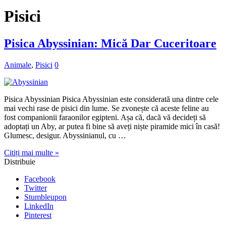
Pisici
Pisica Abyssinian: Mică Dar Cuceritoare
Animale
,
Pisici
0
Pisica Abyssinian Pisica Abyssinian este considerată una dintre cele
mai vechi rase de pisici din lume. Se zvonește că aceste feline au
fost companionii faraonilor egipteni. Așa că, dacă vă decideți să
adoptați un Aby, ar putea fi bine să aveți niște piramide mici în casă!
Glumesc, desigur. Abyssinianul, cu …
Citiți mai multe »
Distribuie
Facebook
Twitter
Stumbleupon
LinkedIn
Pinterest