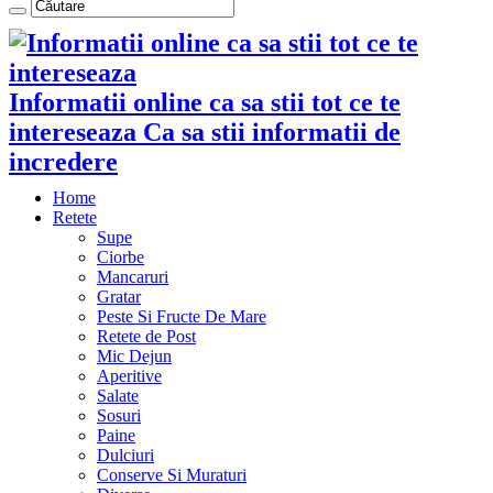
Informatii online ca sa stii tot ce te
intereseaza Ca sa stii informatii de
incredere
Home
Retete
Supe
Ciorbe
Mancaruri
Gratar
Peste Si Fructe De Mare
Retete de Post
Mic Dejun
Aperitive
Salate
Sosuri
Paine
Dulciuri
Conserve Si Muraturi