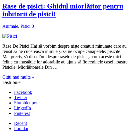
Rase de pisici: Ghidul miorlăitor pentru
iubitorii de pisici!
Animale
,
Pisici
0
Rase De Pisici Hai să vorbim despre niște creaturi minunate care au
reușit să ne cucerească inimile și să ne ocupe canapelele: pisicile!
Mai precis, să discutăm despre rasele de pisici și cum aceste mici
feline cu mustățile lor adorabile au ajuns să fie reginele casei noastre.
Pisicile: Miorlăitoarele Din …
Citiți mai multe »
Distribuie
Facebook
Twitter
Stumbleupon
LinkedIn
Pinterest
Recent
Popular