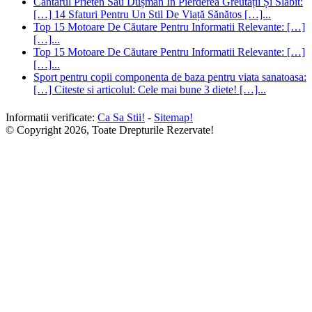
Cântarul Prieten Sau Dușman In Pierderea Greutății Și Slăbit:
[…] 14 Sfaturi Pentru Un Stil De Viață Sănătos […]...
Top 15 Motoare De Căutare Pentru Informatii Relevante: […]
[…]...
Top 15 Motoare De Căutare Pentru Informatii Relevante: […]
[…]...
Sport pentru copii componenta de baza pentru viata sanatoasa:
[…] Citeste si articolul: Cele mai bune 3 diete! […]...
Informatii verificate:
Ca Sa Stii!
-
Sitemap!
© Copyright 2026, Toate Drepturile Rezervate!