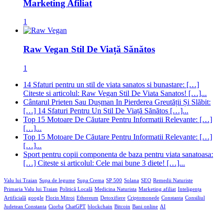
Marketing Afiliat
1
Raw Vegan Stil De Viață Sănătos
1
14 Sfaturi pentru un stil de viata sanatos si bunastare: […]
Citeste si articolul: Raw Vegan Stil De Viata Sanatos! […]...
Cântarul Prieten Sau Dușman In Pierderea Greutății Și Slăbit:
[…] 14 Sfaturi Pentru Un Stil De Viață Sănătos […]...
Top 15 Motoare De Căutare Pentru Informatii Relevante: […]
[…]...
Top 15 Motoare De Căutare Pentru Informatii Relevante: […]
[…]...
Sport pentru copii componenta de baza pentru viata sanatoasa:
[…] Citeste si articolul: Cele mai bune 3 diete! […]...
Valu lui Traian
Supa de legume
Supa Crema
SP 500
Solana
SEO
Remedii Naturiste
Primaria Valu lui Traian
Politică Locală
Medicina Naturista
Marketing afiliat
Inteligența
Artificială
google
Florin Mitroi
Ethereum
Detoxifiere
Criptomonede
Constanta
Consiliul
Judetean Constanta
Ciorba
ChatGPT
blockchain
Bitcoin
Bani online
AI