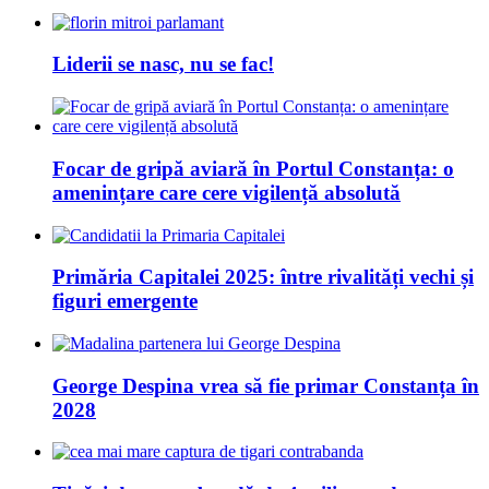
Liderii se nasc, nu se fac!
Focar de gripă aviară în Portul Constanța: o
amenințare care cere vigilență absolută
Primăria Capitalei 2025: între rivalități vechi și
figuri emergente
George Despina vrea să fie primar Constanța în
2028