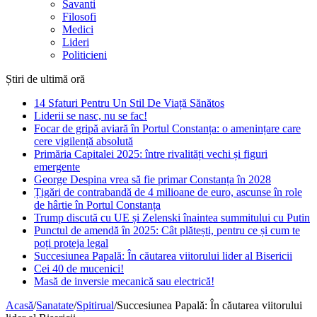
Savanti
Filosofi
Medici
Lideri
Politicieni
Știri de ultimă oră
14 Sfaturi Pentru Un Stil De Viață Sănătos
Liderii se nasc, nu se fac!
Focar de gripă aviară în Portul Constanța: o amenințare care
cere vigilență absolută
Primăria Capitalei 2025: între rivalități vechi și figuri
emergente
George Despina vrea să fie primar Constanța în 2028
Țigări de contrabandă de 4 milioane de euro, ascunse în role
de hârtie în Portul Constanța
Trump discută cu UE și Zelenski înaintea summitului cu Putin
Punctul de amendă în 2025: Cât plătești, pentru ce și cum te
poți proteja legal
Succesiunea Papală: În căutarea viitorului lider al Bisericii
Cei 40 de mucenici!
Masă de inversie mecanică sau electrică!
Acasă
/
Sanatate
/
Spitirual
/
Succesiunea Papală: În căutarea viitorului