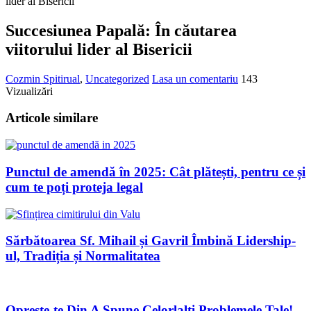
lider al Bisericii
Succesiunea Papală: În căutarea
viitorului lider al Bisericii
Cozmin
Spitirual
,
Uncategorized
Lasa un comentariu
143
Vizualizări
Articole similare
Punctul de amendă în 2025: Cât plătești, pentru ce și
cum te poți proteja legal
Sărbătoarea Sf. Mihail și Gavril Îmbină Lidership-
ul, Tradiția și Normalitatea
Oprește-te Din A Spune Celorlalți Problemele Tale!