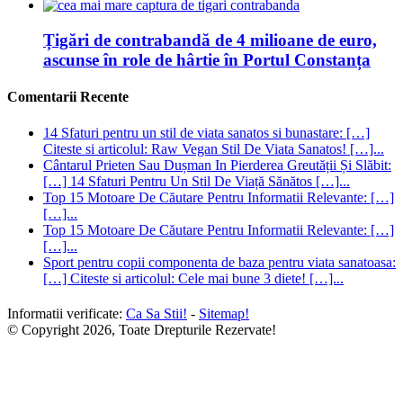
Țigări de contrabandă de 4 milioane de euro,
ascunse în role de hârtie în Portul Constanța
Comentarii Recente
14 Sfaturi pentru un stil de viata sanatos si bunastare: […]
Citeste si articolul: Raw Vegan Stil De Viata Sanatos! […]...
Cântarul Prieten Sau Dușman In Pierderea Greutății Și Slăbit:
[…] 14 Sfaturi Pentru Un Stil De Viață Sănătos […]...
Top 15 Motoare De Căutare Pentru Informatii Relevante: […]
[…]...
Top 15 Motoare De Căutare Pentru Informatii Relevante: […]
[…]...
Sport pentru copii componenta de baza pentru viata sanatoasa:
[…] Citeste si articolul: Cele mai bune 3 diete! […]...
Informatii verificate:
Ca Sa Stii!
-
Sitemap!
© Copyright 2026, Toate Drepturile Rezervate!