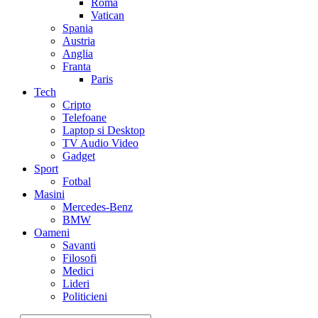
Roma
Vatican
Spania
Austria
Anglia
Franta
Paris
Tech
Cripto
Telefoane
Laptop si Desktop
TV Audio Video
Gadget
Sport
Fotbal
Masini
Mercedes-Benz
BMW
Oameni
Savanti
Filosofi
Medici
Lideri
Politicieni