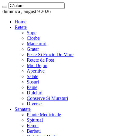
duminică , august 9 2026
Home
Retete
Supe
Ciorbe
Mancaruri
Gratar
Peste Si Fructe De Mare
Retete de Post
Mic Dejun
Aperitive
Salate
Sosuri
Paine
Dulciuri
Conserve Si Muraturi
Diverse
Sanatate
Plante Medicinale
Spitirual
Femei
Barbati