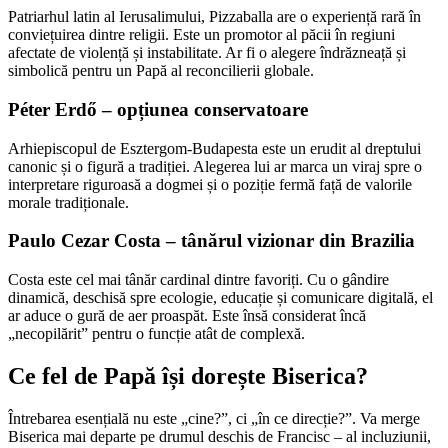
Patriarhul latin al Ierusalimului, Pizzaballa are o experiență rară în
conviețuirea dintre religii. Este un promotor al păcii în regiuni
afectate de violență și instabilitate. Ar fi o alegere îndrăzneață și
simbolică pentru un Papă al reconcilierii globale.
Péter Erdő – opțiunea conservatoare
Arhiepiscopul de Esztergom-Budapesta este un erudit al dreptului
canonic și o figură a tradiției. Alegerea lui ar marca un viraj spre o
interpretare riguroasă a dogmei și o poziție fermă față de valorile
morale tradiționale.
Paulo Cezar Costa – tânărul vizionar din Brazilia
Costa este cel mai tânăr cardinal dintre favoriți. Cu o gândire
dinamică, deschisă spre ecologie, educație și comunicare digitală, el
ar aduce o gură de aer proaspăt. Este însă considerat încă
„necopilărit” pentru o funcție atât de complexă.
Ce fel de Papă își dorește Biserica?
Întrebarea esențială nu este „cine?”, ci „în ce direcție?”. Va merge
Biserica mai departe pe drumul deschis de Francisc – al incluziunii,