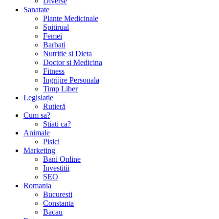
Diverse
Sanatate
Plante Medicinale
Spitirual
Femei
Barbati
Nutritie si Dieta
Doctor si Medicina
Fitness
Ingrijire Personala
Timp Liber
Legislație
Rutieră
Cum sa?
Stiati ca?
Animale
Pisici
Marketing
Bani Online
Investitii
SEO
Romania
Bucuresti
Constanta
Bacau