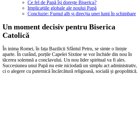
Ce fel de Papă își dorește Biserica?
Implicațiile globale ale noului Papă
Concluzie: Fumul alb și direcția unei lumi în schimbare
Un moment decisiv pentru Biserica
Catolică
În inima Romei, în fața Bazilicii Sfântul Petru, se simte o liniște
aparte. În curând, porțile Capelei Sixtine se vor închide din nou în
tăcerea solemnă a conclavului. Un nou lider spiritual va fi ales.
Succesiunea unui Papă nu este niciodată un simplu act administrativ,
ci o alegere cu puternică încărcătură religioasă, socială și geopolitică.