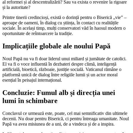
al reformei și al descentralizării? Sau va exista o revenire la rigoare
și la autoritate?
Printre tinerii credincioși, există o dorință pentru o Biserică „vie” –
aproape de oameni, în dialog cu știința, în contact cu realitățile
sociale. În același timp, mulți conservatori văd în haosul modern o
oportunitate de reîntoarcere la tradiție.
Implicațiile globale ale noului Papă
Noul Papă nu va fi doar liderul unui miliard și jumătate de catolici.
El va fi o voce influentă în dezbateri despre climă, inteligență
artificială, bioetică, războaie, justiție socială. Vaticanul rămâne o
platformă unică de dialog între religiile lumii și un actor moral
esențial în peisajul internațional.
Concluzie: Fumul alb și direcția unei
lumi în schimbare
Conclavul ce urmează este, poate, cel mai semnificativ din ultimele
decenii. Nu doar pentru Biserică, ci pentru întreaga umanitate. Noul
Papă va avea misiunea de a uni, de a vindeca și de a inspira.