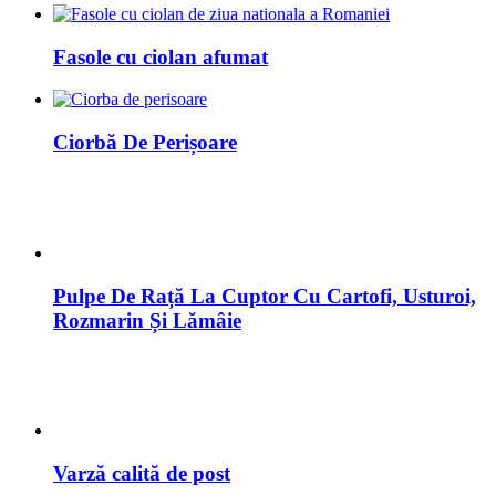
Fasole cu ciolan afumat
Ciorbă De Perișoare
Pulpe De Rață La Cuptor Cu Cartofi, Usturoi,
Rozmarin Și Lămâie
Varză calită de post