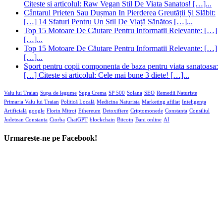
Citeste si articolul: Raw Vegan Stil De Viata Sanatos! […]...
Cântarul Prieten Sau Dușman In Pierderea Greutății Și Slăbit:
[…] 14 Sfaturi Pentru Un Stil De Viață Sănătos […]...
Top 15 Motoare De Căutare Pentru Informatii Relevante: […]
[…]...
Top 15 Motoare De Căutare Pentru Informatii Relevante: […]
[…]...
Sport pentru copii componenta de baza pentru viata sanatoasa:
[…] Citeste si articolul: Cele mai bune 3 diete! […]...
Valu lui Traian
Supa de legume
Supa Crema
SP 500
Solana
SEO
Remedii Naturiste
Primaria Valu lui Traian
Politică Locală
Medicina Naturista
Marketing afiliat
Inteligența
Artificială
google
Florin Mitroi
Ethereum
Detoxifiere
Criptomonede
Constanta
Consiliul
Judetean Constanta
Ciorba
ChatGPT
blockchain
Bitcoin
Bani online
AI
Urmareste-ne pe Facebook!