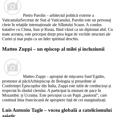
Pietro Parolin – arhitectul politicii externe a
VaticanuluiSecretar de Stat al Vaticanului, Parolin este un personaj
cheie în relațiile internaționale ale Sfântului Scaun. A condus
tratative cu China, Iran și Rusia, fiind văzut ca un diplomat abil. Cu
toate acestea, este perceput drept prea legat de vechile structuri ale
Curiei și mai puțin ca un lider spiritual deschis.
Matteo Zuppi – un episcop al milei și incluziunii
Matteo Zuppi – apropiat de mișcarea Sant’Egidio,
promotor al păciiArhiepiscop de Bologna și președinte al
Conferinței Episcopilor din Italia, Zuppi este iubit de credincioși și
respectat în rândul clerului. A participat la misiuni de pace în
Mozambic și Ucraina. Este perceput ca un Papă „pastoral”, care
continuă linia franciscană de apropiere față de cei marginalizați.
Luis Antonio Tagle – vocea globală a catolicismului
asiatic