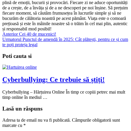
plină de emoții, bucurii și provocări. Fiecare zi ne aduce oportunități
de a crește, de a învăța și de a ne descoperi pe noi înșine. Să prețuim
fiecare moment, să căutăm frumusețea în lucrurile simple și să ne
bucurăm de călătoria noastră pe acest pământ. Viața este o comoară
prețioasă și este în mâinile noastre să o trăim în cel mai plin, autentic
și responsabil mod posibil!
Anterior
Cei 40 de mucenici!
Urmatorul
Punctul de amendă în 2025: Cât plătești, pentru ce și cum
te poți proteja legal
Poti cauta si
Cyberbullying: Ce trebuie să știți!
Cyberbullying – Hărțuirea Online În timp ce copiii petrec mai mult
timp online în mediul …
Lasă un răspuns
Adresa ta de email nu va fi publicată.
Câmpurile obligatorii sunt
marcate cu
*