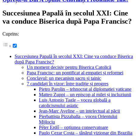
Succesiunea Papală în secolul XXI: Cine
va conduce Biserica după Papa Francisc?
Cuprins:
Succesiunea Papală în secolul XXI: Cine va conduce Biserica
după Papa Francisc?
Un moment decisiv pentru Biserica Catolică
Papa Francisc: un pontificat al empatiei și reformei
Conclavul: un mecanism sacru și tainic
7 candidați în vizor: între tradiție și progres
Pietro Parolin – tehnocrat al diplomației vaticane
Matteo Zuppi – un episcop al milei și incluziunii
Luis Antonio Tagle – vocea globală a
catolicismului asiatic
Jean-Marc Aveline – un intelectual al păcii
Pierbattista Pizzaballa – vocea Orientului
Mijlociu
Péter Erdő – opțiunea conservatoare
Paulo Cezar Costa – tânărul vizionar din Brazilia