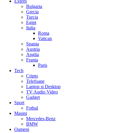
Extern
Bulgaria
Grecia
Turcia
Egipt
Italia
Roma
Vatican
Spania
Austria
Anglia
Franta
Paris
Tech
Cripto
Telefoane
Laptop si Desktop
TV Audio Video
Gadget
Sport
Fotbal
Masini
Mercedes-Benz
BMW
Oameni