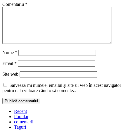
Comentariu
*
Nume
*
Email
*
Site web
Salvează-mi numele, emailul și site-ul web în acest navigator
pentru data viitoare când o să comentez.
Recent
Popular
comentarii
Taguri