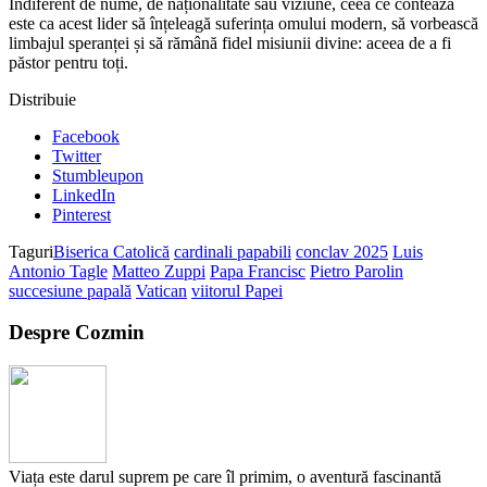
Indiferent de nume, de naționalitate sau viziune, ceea ce contează
este ca acest lider să înțeleagă suferința omului modern, să vorbească
limbajul speranței și să rămână fidel misiunii divine: aceea de a fi
păstor pentru toți.
Distribuie
Facebook
Twitter
Stumbleupon
LinkedIn
Pinterest
Taguri
Biserica Catolică
cardinali papabili
conclav 2025
Luis
Antonio Tagle
Matteo Zuppi
Papa Francisc
Pietro Parolin
succesiune papală
Vatican
viitorul Papei
Despre Cozmin
Viața este darul suprem pe care îl primim, o aventură fascinantă