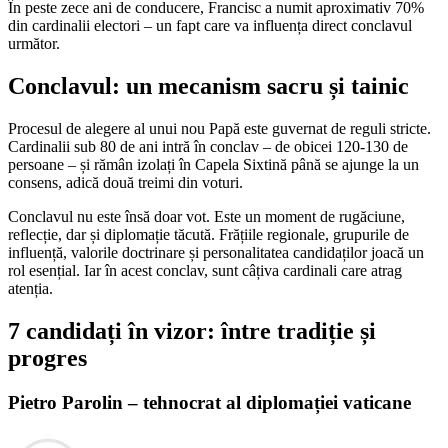
În peste zece ani de conducere, Francisc a numit aproximativ 70%
din cardinalii electori – un fapt care va influența direct conclavul
următor.
Conclavul: un mecanism sacru și tainic
Procesul de alegere al unui nou Papă este guvernat de reguli stricte.
Cardinalii sub 80 de ani intră în conclav – de obicei 120-130 de
persoane – și rămân izolați în Capela Sixtină până se ajunge la un
consens, adică două treimi din voturi.
Conclavul nu este însă doar vot. Este un moment de rugăciune,
reflecție, dar și diplomație tăcută. Frățiile regionale, grupurile de
influență, valorile doctrinare și personalitatea candidaților joacă un
rol esențial. Iar în acest conclav, sunt câțiva cardinali care atrag
atenția.
7 candidați în vizor: între tradiție și
progres
Pietro Parolin – tehnocrat al diplomației vaticane