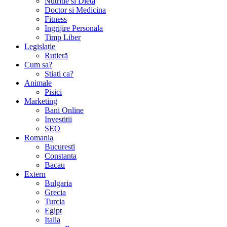
Nutritie si Dieta
Doctor si Medicina
Fitness
Ingrijire Personala
Timp Liber
Legislație
Rutieră
Cum sa?
Stiati ca?
Animale
Pisici
Marketing
Bani Online
Investitii
SEO
Romania
Bucuresti
Constanta
Bacau
Extern
Bulgaria
Grecia
Turcia
Egipt
Italia