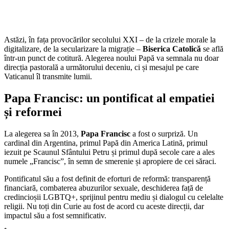
Astăzi, în fața provocărilor secolului XXI – de la crizele morale la
digitalizare, de la secularizare la migrație –
Biserica Catolică
se află
într-un punct de cotitură. Alegerea noului Papă va semnala nu doar
direcția pastorală a următorului deceniu, ci și mesajul pe care
Vaticanul îl transmite lumii.
Papa Francisc: un pontificat al empatiei
și reformei
La alegerea sa în 2013,
Papa Francisc
a fost o surpriză. Un
cardinal din Argentina, primul Papă din America Latină, primul
iezuit pe Scaunul Sfântului Petru și primul după secole care a ales
numele „Francisc”, în semn de smerenie și apropiere de cei săraci.
Pontificatul său a fost definit de eforturi de reformă: transparență
financiară, combaterea abuzurilor sexuale, deschiderea față de
credincioșii LGBTQ+, sprijinul pentru mediu și dialogul cu celelalte
religii. Nu toți din Curie au fost de acord cu aceste direcții, dar
impactul său a fost semnificativ.