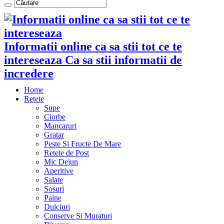
Informatii online ca sa stii tot ce te
intereseaza Ca sa stii informatii de
incredere
Home
Retete
Supe
Ciorbe
Mancaruri
Gratar
Peste Si Fructe De Mare
Retete de Post
Mic Dejun
Aperitive
Salate
Sosuri
Paine
Dulciuri
Conserve Si Muraturi