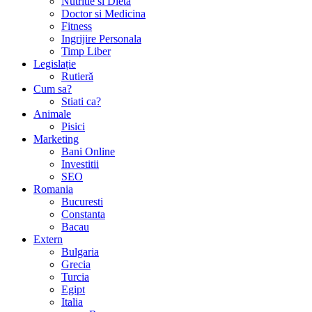
Nutritie si Dieta
Doctor si Medicina
Fitness
Ingrijire Personala
Timp Liber
Legislație
Rutieră
Cum sa?
Stiati ca?
Animale
Pisici
Marketing
Bani Online
Investitii
SEO
Romania
Bucuresti
Constanta
Bacau
Extern
Bulgaria
Grecia
Turcia
Egipt
Italia