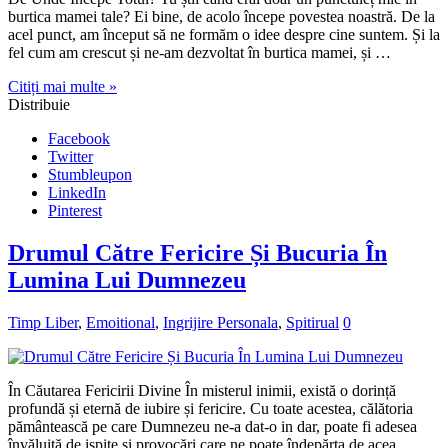
burtica mamei tale? Ei bine, de acolo începe povestea noastră. De la
acel punct, am început să ne formăm o idee despre cine suntem. Și la
fel cum am crescut și ne-am dezvoltat în burtica mamei, și …
Citiți mai multe »
Distribuie
Facebook
Twitter
Stumbleupon
LinkedIn
Pinterest
Drumul Către Fericire Și Bucuria În
Lumina Lui Dumnezeu
Timp Liber
,
Emoitional
,
Ingrijire Personala
,
Spitirual
0
În Căutarea Fericirii Divine În misterul inimii, există o dorință
profundă și eternă de iubire și fericire. Cu toate acestea, călătoria
pământească pe care Dumnezeu ne-a dat-o in dar, poate fi adesea
învăluită de ispite și provocări care ne poate îndepărta de acea