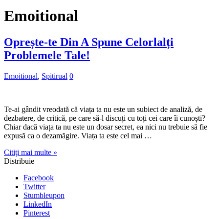
Emoitional
Oprește-te Din A Spune Celorlalți
Problemele Tale!
Emoitional
,
Spitirual
0
Te-ai gândit vreodată că viața ta nu este un subiect de analiză, de
dezbatere, de critică, pe care să-l discuți cu toți cei care îi cunoști?
Chiar dacă viața ta nu este un dosar secret, ea nici nu trebuie să fie
expusă ca o dezamăgire. Viața ta este cel mai …
Citiți mai multe »
Distribuie
Facebook
Twitter
Stumbleupon
LinkedIn
Pinterest