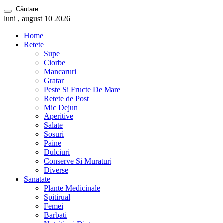
luni , august 10 2026
Home
Retete
Supe
Ciorbe
Mancaruri
Gratar
Peste Si Fructe De Mare
Retete de Post
Mic Dejun
Aperitive
Salate
Sosuri
Paine
Dulciuri
Conserve Si Muraturi
Diverse
Sanatate
Plante Medicinale
Spitirual
Femei
Barbati