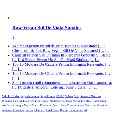
Raw Vegan Stil De Viață Sănătos
1
14 Sfaturi pentru un stil de viata sanatos si bunastare: […]
Citeste si articolul: Raw Vegan Stil De Viata Sanatos! […]...
Cântarul Prieten Sau Dușman In Pierderea Greutății Și Slăbit:
[…] 14 Sfaturi Pentru Un Stil De Viață Sănătos […]...
Top 15 Motoare De Căutare Pentru Informatii Relevante: […]
[…]...
Top 15 Motoare De Căutare Pentru Informatii Relevante: […]
[…]...
Sport pentru copii componenta de baza pentru viata sanatoasa:
[…] Citeste si articolul: Cele mai bune 3 diete! […]...
Valu lui Traian
Supa de legume
Supa Crema
SP 500
Solana
SEO
Remedii Naturiste
Primaria Valu lui Traian
Politică Locală
Medicina Naturista
Marketing afiliat
Inteligența
Artificială
google
Florin Mitroi
Ethereum
Detoxifiere
Criptomonede
Constanta
Consiliul
Judetean Constanta
Ciorba
ChatGPT
blockchain
Bitcoin
Bani online
AI