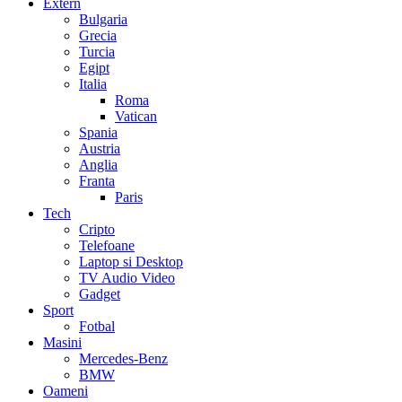
Extern
Bulgaria
Grecia
Turcia
Egipt
Italia
Roma
Vatican
Spania
Austria
Anglia
Franta
Paris
Tech
Cripto
Telefoane
Laptop si Desktop
TV Audio Video
Gadget
Sport
Fotbal
Masini
Mercedes-Benz
BMW
Oameni