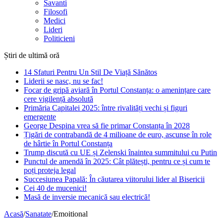
Savanti
Filosofi
Medici
Lideri
Politicieni
Știri de ultimă oră
14 Sfaturi Pentru Un Stil De Viață Sănătos
Liderii se nasc, nu se fac!
Focar de gripă aviară în Portul Constanța: o amenințare care
cere vigilență absolută
Primăria Capitalei 2025: între rivalități vechi și figuri
emergente
George Despina vrea să fie primar Constanța în 2028
Țigări de contrabandă de 4 milioane de euro, ascunse în role
de hârtie în Portul Constanța
Trump discută cu UE și Zelenski înaintea summitului cu Putin
Punctul de amendă în 2025: Cât plătești, pentru ce și cum te
poți proteja legal
Succesiunea Papală: În căutarea viitorului lider al Bisericii
Cei 40 de mucenici!
Masă de inversie mecanică sau electrică!
Acasă
/
Sanatate
/
Emoitional