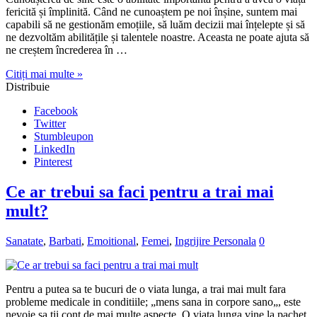
fericită și împlinită. Când ne cunoaștem pe noi înșine, suntem mai
capabili să ne gestionăm emoțiile, să luăm decizii mai înțelepte și să
ne dezvoltăm abilitățile și talentele noastre. Aceasta ne poate ajuta să
ne creștem încrederea în …
Citiți mai multe »
Distribuie
Facebook
Twitter
Stumbleupon
LinkedIn
Pinterest
Ce ar trebui sa faci pentru a trai mai
mult?
Sanatate
,
Barbati
,
Emoitional
,
Femei
,
Ingrijire Personala
0
Pentru a putea sa te bucuri de o viata lunga, a trai mai mult fara
probleme medicale in conditiile; „mens sana in corpore sano„, este
nevoie sa tii cont de mai multe aspecte. O viata lunga vine la pachet