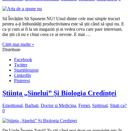
Să Învățăm Să Spunem NU! Unul dintre cele mai simple trucuri
pentru a-ți îmbunătăți productivitatea este să știi când să spui nu. E
ca și cum ai fi la un magazin și ai vedea ceva care pare interesant,
dar știi că nu e chiar ceea ce ai nevoie. E mai …
Citiți mai multe »
Distribuie
Facebook
Twitter
Stumbleupon
LinkedIn
Pinterest
Știința „Sinelui” Și Biologia Credinței
Emoitional
,
Barbati
,
Doctor si Medicina
,
Femei
,
Spitirual
,
Stiati ca?
0
De Unde Începe Totul? Tu știi când erai doar un punctuleț mic în