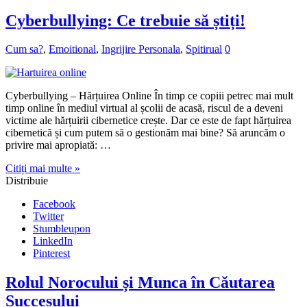
Cyberbullying: Ce trebuie să știți!
Cum sa?
,
Emoitional
,
Ingrijire Personala
,
Spitirual
0
Cyberbullying – Hărțuirea Online În timp ce copiii petrec mai mult
timp online în mediul virtual al școlii de acasă, riscul de a deveni
victime ale hărțuirii cibernetice crește. Dar ce este de fapt hărțuirea
cibernetică și cum putem să o gestionăm mai bine? Să aruncăm o
privire mai apropiată: …
Citiți mai multe »
Distribuie
Facebook
Twitter
Stumbleupon
LinkedIn
Pinterest
Rolul Norocului și Munca în Căutarea
Succesului