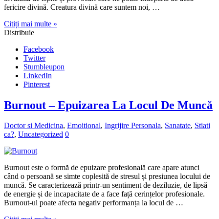
fericire divină. Creatura divină care suntem noi, …
Citiți mai multe »
Distribuie
Facebook
Twitter
Stumbleupon
LinkedIn
Pinterest
Burnout – Epuizarea La Locul De Muncă
Doctor si Medicina
,
Emoitional
,
Ingrijire Personala
,
Sanatate
,
Stiati
ca?
,
Uncategorized
0
Burnout este o formă de epuizare profesională care apare atunci
când o persoană se simte coplesită de stresul și presiunea locului de
muncă. Se caracterizează printr-un sentiment de deziluzie, de lipsă
de energie și de incapacitate de a face față cerințelor profesionale.
Burnout-ul poate afecta negativ performanța la locul de …