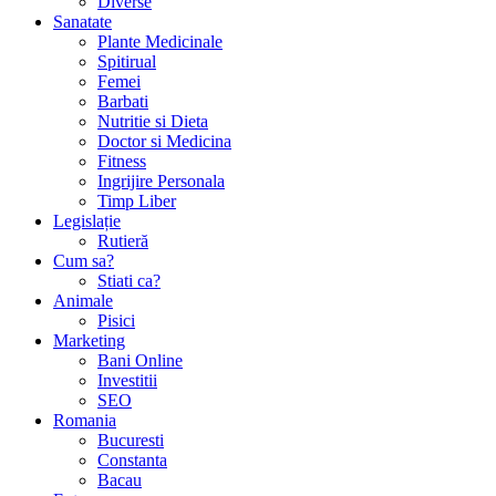
Diverse
Sanatate
Plante Medicinale
Spitirual
Femei
Barbati
Nutritie si Dieta
Doctor si Medicina
Fitness
Ingrijire Personala
Timp Liber
Legislație
Rutieră
Cum sa?
Stiati ca?
Animale
Pisici
Marketing
Bani Online
Investitii
SEO
Romania
Bucuresti
Constanta
Bacau