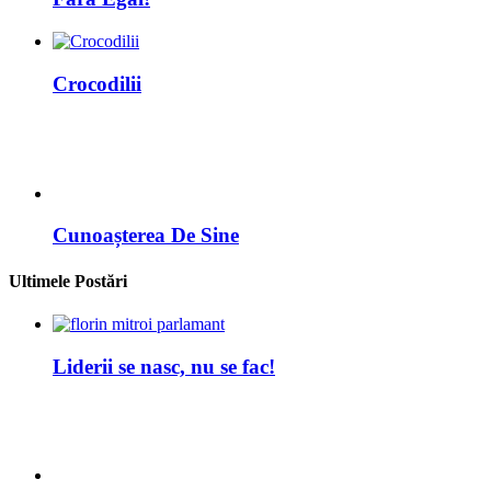
Crocodilii
Cunoașterea De Sine
Ultimele Postări
Liderii se nasc, nu se fac!
Focar de gripă aviară în Portul Constanța: o
amenințare care cere vigilență absolută