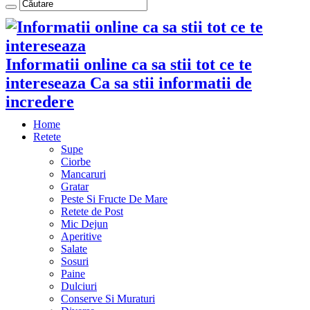
Informatii online ca sa stii tot ce te
intereseaza Ca sa stii informatii de
incredere
Home
Retete
Supe
Ciorbe
Mancaruri
Gratar
Peste Si Fructe De Mare
Retete de Post
Mic Dejun
Aperitive
Salate
Sosuri
Paine
Dulciuri
Conserve Si Muraturi