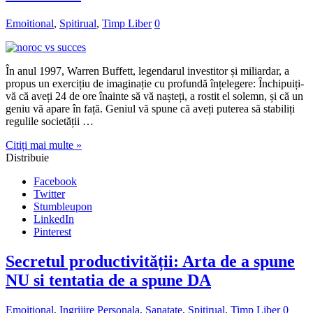
Emoitional
,
Spitirual
,
Timp Liber
0
În anul 1997, Warren Buffett, legendarul investitor și miliardar, a
propus un exercițiu de imaginație cu profundă înțelegere: Închipuiți-
vă că aveți 24 de ore înainte să vă nașteți, a rostit el solemn, și că un
geniu vă apare în față. Geniul vă spune că aveți puterea să stabiliți
regulile societății …
Citiți mai multe »
Distribuie
Facebook
Twitter
Stumbleupon
LinkedIn
Pinterest
Secretul productivității: Arta de a spune
NU si tentatia de a spune DA
Emoitional
,
Ingrijire Personala
,
Sanatate
,
Spitirual
,
Timp Liber
0