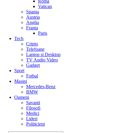
Roma
Vatican
Spania
Austria
Anglia
Franta
Paris
Tech
Cripto
Telefoane
Laptop si Desktop
TV Audio Video
Gadget
Sport
Fotbal
Masini
Mercedes-Benz
BMW
Oameni
Savanti
Filosofi
Medici
Lideri
Politicieni