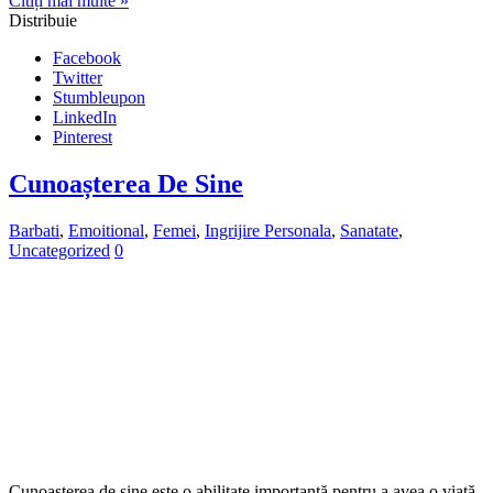
Citiți mai multe »
Distribuie
Facebook
Twitter
Stumbleupon
LinkedIn
Pinterest
Cunoașterea De Sine
Barbati
,
Emoitional
,
Femei
,
Ingrijire Personala
,
Sanatate
,
Uncategorized
0
Cunoașterea de sine este o abilitate importantă pentru a avea o viață