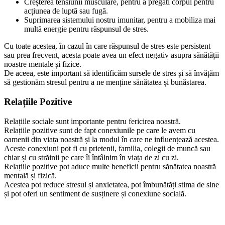
Creșterea tensiunii musculare, pentru a pregăti corpul pentru
acțiunea de luptă sau fugă.
Suprimarea sistemului nostru imunitar, pentru a mobiliza mai
multă energie pentru răspunsul de stres.
Cu toate acestea, în cazul în care răspunsul de stres este persistent
sau prea frecvent, acesta poate avea un efect negativ asupra sănătății
noastre mentale și fizice.
De aceea, este important să identificăm sursele de stres și să învățăm
să gestionăm stresul pentru a ne menține sănătatea și bunăstarea.
Relațiile Pozitive
Relațiile sociale sunt importante pentru fericirea noastră.
Relațiile pozitive sunt de fapt conexiunile pe care le avem cu
oamenii din viața noastră și la modul în care ne influențează acestea.
Aceste conexiuni pot fi cu prietenii, familia, colegii de muncă sau
chiar și cu străinii pe care îi întâlnim în viața de zi cu zi.
Relațiile pozitive pot aduce multe beneficii pentru sănătatea noastră
mentală și fizică.
Acestea pot reduce stresul și anxietatea, pot îmbunătăți stima de sine
și pot oferi un sentiment de susținere și conexiune socială.