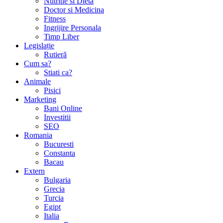
Nutritie si Dieta
Doctor si Medicina
Fitness
Ingrijire Personala
Timp Liber
Legislație
Rutieră
Cum sa?
Stiati ca?
Animale
Pisici
Marketing
Bani Online
Investitii
SEO
Romania
Bucuresti
Constanta
Bacau
Extern
Bulgaria
Grecia
Turcia
Egipt
Italia