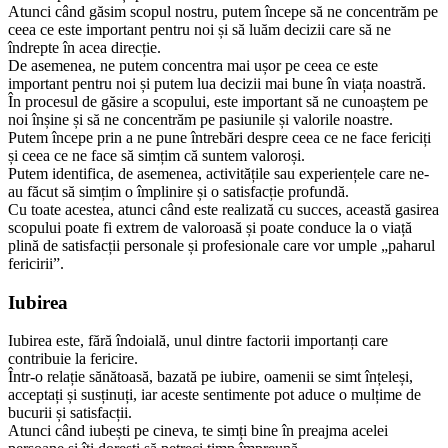
Atunci când găsim scopul nostru, putem începe să ne concentrăm pe
ceea ce este important pentru noi și să luăm decizii care să ne
îndrepte în acea direcție.
De asemenea, ne putem concentra mai ușor pe ceea ce este
important pentru noi și putem lua decizii mai bune în viața noastră.
În procesul de găsire a scopului, este important să ne cunoaștem pe
noi înșine și să ne concentrăm pe pasiunile și valorile noastre.
Putem începe prin a ne pune întrebări despre ceea ce ne face fericiți
și ceea ce ne face să simțim că suntem valoroși.
Putem identifica, de asemenea, activitățile sau experiențele care ne-
au făcut să simțim o împlinire și o satisfacție profundă.
Cu toate acestea, atunci când este realizată cu succes, această gasirea
scopului poate fi extrem de valoroasă și poate conduce la o viață
plină de satisfacții personale și profesionale care vor umple „paharul
fericirii”.
Iubirea
Iubirea este, fără îndoială, unul dintre factorii importanți care
contribuie la fericire.
Într-o relație sănătoasă, bazată pe iubire, oamenii se simt înțeleși,
acceptați și susținuți, iar aceste sentimente pot aduce o mulțime de
bucurii și satisfacții.
Atunci când iubești pe cineva, te simți bine în preajma acelei