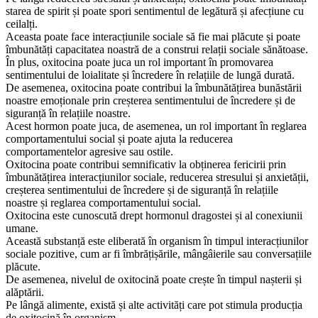
starea de spirit și poate spori sentimentul de legătură și afecțiune cu
ceilalți.
Aceasta poate face interacțiunile sociale să fie mai plăcute și poate
îmbunătăți capacitatea noastră de a construi relații sociale sănătoase.
În plus, oxitocina poate juca un rol important în promovarea
sentimentului de loialitate și încredere în relațiile de lungă durată.
De asemenea, oxitocina poate contribui la îmbunătățirea bunăstării
noastre emoționale prin creșterea sentimentului de încredere și de
siguranță în relațiile noastre.
Acest hormon poate juca, de asemenea, un rol important în reglarea
comportamentului social și poate ajuta la reducerea
comportamentelor agresive sau ostile.
Oxitocina poate contribui semnificativ la obținerea fericirii prin
îmbunătățirea interacțiunilor sociale, reducerea stresului și anxietății,
creșterea sentimentului de încredere și de siguranță în relațiile
noastre și reglarea comportamentului social.
Oxitocina este cunoscută drept hormonul dragostei și al conexiunii
umane.
Această substanță este eliberată în organism în timpul interacțiunilor
sociale pozitive, cum ar fi îmbrățișările, mângâierile sau conversațiile
plăcute.
De asemenea, nivelul de oxitocină poate crește în timpul nașterii și
alăptării.
Pe lângă alimente, există și alte activități care pot stimula producția
de oxitocină în organism.