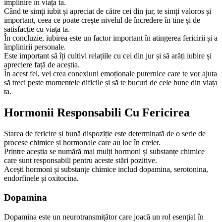
împlinire în viața ta.
Când te simți iubit și apreciat de către cei din jur, te simți valoros și
important, ceea ce poate crește nivelul de încredere în tine și de
satisfacție cu viața ta.
În concluzie, iubirea este un factor important în atingerea fericirii și a
împlinirii personale.
Este important să îți cultivi relațiile cu cei din jur și să arăți iubire și
apreciere față de aceștia.
În acest fel, vei crea conexiuni emoționale puternice care te vor ajuta
să treci peste momentele dificile și să te bucuri de cele bune din viața
ta.
Hormonii Responsabili Cu Fericirea
Starea de fericire și bună dispoziție este determinată de o serie de
procese chimice și hormonale care au loc în creier.
Printre aceștia se numără mai mulți hormoni și substanțe chimice
care sunt responsabili pentru aceste stări pozitive.
Acești hormoni și substanțe chimice includ dopamina, serotonina,
endorfinele și oxitocina.
Dopamina
Dopamina este un neurotransmițător care joacă un rol esențial în