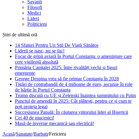
Savanti
Filosofi
Medici
Lideri
Politicieni
Știri de ultimă oră
14 Sfaturi Pentru Un Stil De Viață Sănătos
Liderii se nasc, nu se fac!
Focar de gripă aviară în Portul Constanța: o amenințare care
cere vigilență absolută
Primăria Capitalei 2025: între rivalități vechi și figuri
emergente
George Despina vrea să fie primar Constanța în 2028
Țigări de contrabandă de 4 milioane de euro, ascunse în role
de hârtie în Portul Constanța
Trump discută cu UE și Zelenski înaintea summitului cu Putin
Punctul de amendă în 2025: Cât plătești, pentru ce și cum te
poți proteja legal
Succesiunea Papală: În căutarea viitorului lider al Bisericii
Cei 40 de mucenici!
Masă de inversie mecanică sau electrică!
Acasă
/
Sanatate
/
Barbati
/
Fericirea