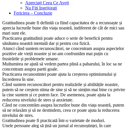
Apreciați Ceea Ce Aveți
Nu Fiti Ingrijorati
Fericirea – Concluzie
Gratitudinea poate fi definită ca fiind capacitatea de a recunoaște și
aprecia lucrurile bune din viața noastră, indiferent de cât de mici sau
mari sunt ele.
Practicarea gratitudinii poate aduce o serie de beneficii pentru
sănătatea noastră mentală dar și pentru cea fizică.
Atunci când suntem recunoscători, ne concentram asupra aspectelor
pozitive ale vieții noastre și ne-am confruntăm mai puțin cu
frustrările și problemele umane.
Multumirea ne ajută să vedem partea plină a paharului, în loc sa ne
concentram asupra partii goale.
Practicarea recunostintei poate ajuta la creșterea optimismului și
încrederea în sine.
Când suntem recunoscători pentru realizările și abilitățile noastre,
putem să ne creștem stima de sine și să ne simțim mai bine cu privire
la cine suntem și ce putem face. De asemenea, poate ajuta la
reducerea nivelului de stres și anxietate.
Când ne concentrăm asupra lucrurilor bune din viața noastră, putem
să ne relaxăm și să ne destindem, ceea ce poate ajuta la reducerea
nivelului de stres.
Gratitudinea poate fi practicată într-o varietate de moduri.
Unele persoane aleg să țină un jurnal al recunoștinței, în care