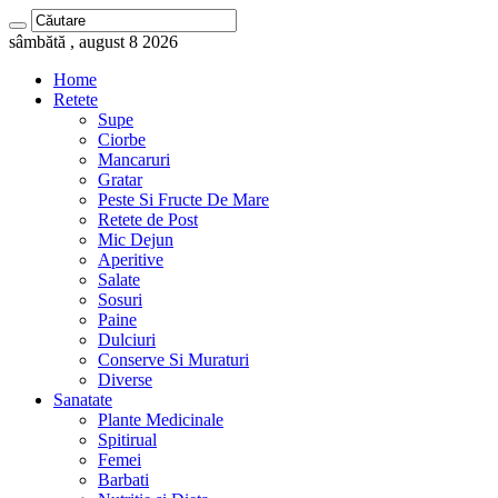
sâmbătă , august 8 2026
Home
Retete
Supe
Ciorbe
Mancaruri
Gratar
Peste Si Fructe De Mare
Retete de Post
Mic Dejun
Aperitive
Salate
Sosuri
Paine
Dulciuri
Conserve Si Muraturi
Diverse
Sanatate
Plante Medicinale
Spitirual
Femei
Barbati