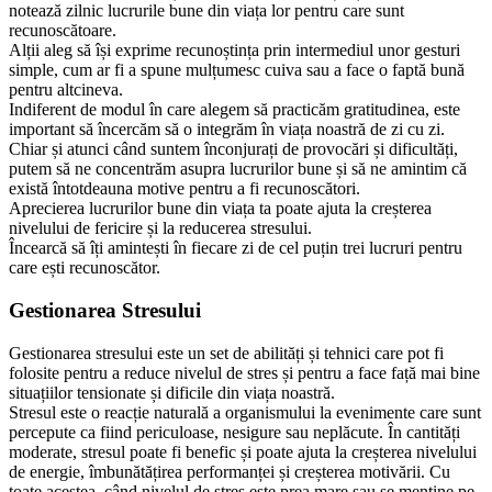
notează zilnic lucrurile bune din viața lor pentru care sunt
recunoscătoare.
Alții aleg să își exprime recunoștința prin intermediul unor gesturi
simple, cum ar fi a spune mulțumesc cuiva sau a face o faptă bună
pentru altcineva.
Indiferent de modul în care alegem să practicăm gratitudinea, este
important să încercăm să o integrăm în viața noastră de zi cu zi.
Chiar și atunci când suntem înconjurați de provocări și dificultăți,
putem să ne concentrăm asupra lucrurilor bune și să ne amintim că
există întotdeauna motive pentru a fi recunoscători.
Aprecierea lucrurilor bune din viața ta poate ajuta la creșterea
nivelului de fericire și la reducerea stresului.
Încearcă să îți amintești în fiecare zi de cel puțin trei lucruri pentru
care ești recunoscător.
Gestionarea Stresului
Gestionarea stresului este un set de abilități și tehnici care pot fi
folosite pentru a reduce nivelul de stres și pentru a face față mai bine
situațiilor tensionate și dificile din viața noastră.
Stresul este o reacție naturală a organismului la evenimente care sunt
percepute ca fiind periculoase, nesigure sau neplăcute. În cantități
moderate, stresul poate fi benefic și poate ajuta la creșterea nivelului
de energie, îmbunătățirea performanței și creșterea motivării. Cu
toate acestea, când nivelul de stres este prea mare sau se menține pe