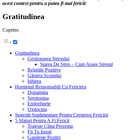
acest context pentru a putea fi mai fericit:
Gratitudinea
Cuprins:
Gratitudinea
Gestionarea Stresului
Starea De Stres – Cum Apare Stresul
Relațiile Pozitive
Găsirea Scopului
Iubirea
Hormonii Responsabili Cu Fericirea
Dopamina
Serotonina
Endorfinele
Oxitocina
Sugestii Suplimentare Pentru Cresterea Fericirii
5 Sfaturi Pentru A Fi Fericit
Traieste Clipa Prezenta
Fii Tu Insuti
Gandeste Pozitiv