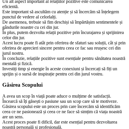
Un alt aspect important al relațiilor pozitive este comunicarea
eficientă.
Este important să ascultăm cu atenție și să încercăm să înțelegem
punctul de vedere al celorlalți.
De asemenea, trebuie să fim deschiși să împărtășim sentimentele și
gândurile noastre cu cei din jur.
În plus, putem dezvolta relații pozitive prin încurajarea și sprijinirea
celor din jur.
Acest lucru poate fi atât prin oferirea de sfaturi sau soluții, cât și prin
oferirea de aprecieri sincere pentru ceea ce fac sau reușesc cei din
jurul nostru.
În concluzie, relațiile pozitive sunt esențiale pentru sănătatea noastră
mentală și fizică.
Investiți timp și energie în aceste conexiuni și încercați să fiți un
sprijin și o sursă de inspirație pentru cei din jurul vostru.
Găsirea Scopului
A avea un scop în viață poate aduce o mulțime de satisfacții.
Încearcă să îți găsești o pasiune sau un scop care să te motiveze.
Găsirea scopului este un proces prin care încercăm să identificăm
ceea ce ne pasionează și ceea ce ne face să simțim că viața noastră
are un sens.
Acest proces poate fi dificil, dar este esențial pentru dezvoltarea
noastră personală și profesională.