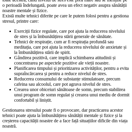
o perioadă îndelungată, poate avea un efect negativ asupra sănătății
noastre mentale și fizice.
Există multe tehnici diferite pe care le putem folosi pentru a gestiona
stresul, printre care:
Exerciții fizice regulate, care pot ajuta la reducerea nivelului
de stres și la îmbunătățirea stării generale de sănătate.
Tehnici de respirație, cum ar fi respirația profundă sau
meditația, care pot ajuta la reducerea nivelului de anxietate și
la îmbunătățirea stării de spirit.
Gândirea pozitivă, care implică schimbarea atitudinii și
concentrarea pe aspectele pozitive ale vieții noastre.
Planificarea timpului și prioritizarea activităților, pentru a evita
supraîncărcarea și pentru a reduce nivelul de stres.
Reducerea consumului de substanțe stimulatoare, precum
cafeina sau alcoolul, care pot agrava nivelul de stres.
Crearea unor obiceiuri sănătoase de somn, precum stabilirea
unui program de somn regulat și crearea unui mediu de dormit
confortabil și liniștit.
Gestionarea stresului poate fi o provocare, dar practicarea acestor
tehnici poate ajuta la îmbunătățirea sănătății mentale și fizice și la
creșterea capacității noastre de a face față situațiilor dificile din viața
noastră.