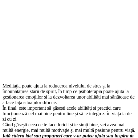
Meditația poate ajuta la reducerea nivelului de stres și la
îmbunătățirea stării de spirit, în timp ce psihoterapia poate ajuta la
gestionarea emoțiilor și la dezvoltarea unor abilități mai sănătoase de
a face față situațiilor dificile.
În final, este important să găsești acele abilități și practici care
funcționează cel mai bine pentru tine și să le integrezi în viața ta de
zi cu zi.
Când găsești ceea ce te face fericit și te simți bine, vei avea mai
multă energie, mai multă motivație și mai multă pasiune pentru viață.
Iată câteva idei sau propuneri care v-ar putea ajuta sau inspira în