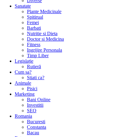
Diverse
Sanatate
Plante Medicinale
Spitirual
Femei
Barbati
Nutritie si Dieta
Doctor si Medicina
Fitness
Ingrijire Personala
Timp Liber
Legislație
Rutieră
Cum sa?
Stiati ca?
Animale
Pisici
Marketing
Bani Online
Investitii
SEO
Romania
Bucuresti
Constanta
Bacau