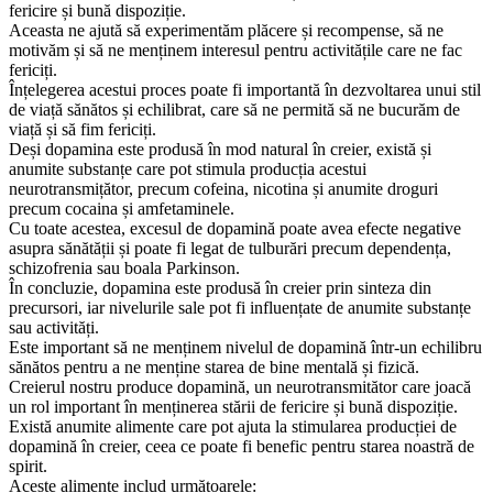
fericire și bună dispoziție.
Aceasta ne ajută să experimentăm plăcere și recompense, să ne
motivăm și să ne menținem interesul pentru activitățile care ne fac
fericiți.
Înțelegerea acestui proces poate fi importantă în dezvoltarea unui stil
de viață sănătos și echilibrat, care să ne permită să ne bucurăm de
viață și să fim fericiți.
Deși dopamina este produsă în mod natural în creier, există și
anumite substanțe care pot stimula producția acestui
neurotransmițător, precum cofeina, nicotina și anumite droguri
precum cocaina și amfetaminele.
Cu toate acestea, excesul de dopamină poate avea efecte negative
asupra sănătății și poate fi legat de tulburări precum dependența,
schizofrenia sau boala Parkinson.
În concluzie, dopamina este produsă în creier prin sinteza din
precursori, iar nivelurile sale pot fi influențate de anumite substanțe
sau activități.
Este important să ne menținem nivelul de dopamină într-un echilibru
sănătos pentru a ne menține starea de bine mentală și fizică.
Creierul nostru produce dopamină, un neurotransmitător care joacă
un rol important în menținerea stării de fericire și bună dispoziție.
Există anumite alimente care pot ajuta la stimularea producției de
dopamină în creier, ceea ce poate fi benefic pentru starea noastră de
spirit.
Aceste alimente includ următoarele: