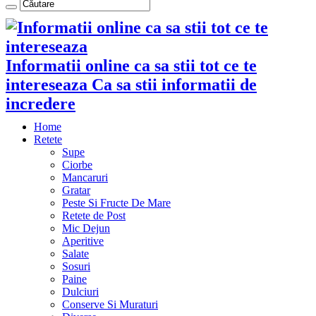
Informatii online ca sa stii tot ce te
intereseaza Ca sa stii informatii de
incredere
Home
Retete
Supe
Ciorbe
Mancaruri
Gratar
Peste Si Fructe De Mare
Retete de Post
Mic Dejun
Aperitive
Salate
Sosuri
Paine
Dulciuri
Conserve Si Muraturi