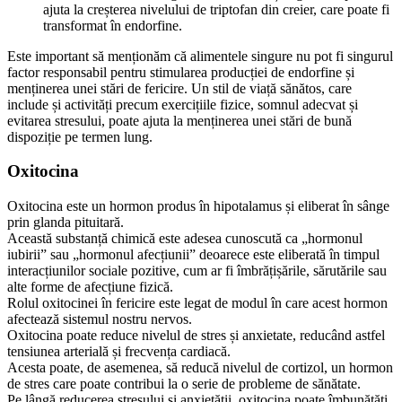
ajuta la creșterea nivelului de triptofan din creier, care poate fi
transformat în endorfine.
Este important să menționăm că alimentele singure nu pot fi singurul
factor responsabil pentru stimularea producției de endorfine și
menținerea unei stări de fericire. Un stil de viață sănătos, care
include și activități precum exercițiile fizice, somnul adecvat și
evitarea stresului, poate ajuta la menținerea unei stări de bună
dispoziție pe termen lung.
Oxitocina
Oxitocina este un hormon produs în hipotalamus și eliberat în sânge
prin glanda pituitară.
Această substanță chimică este adesea cunoscută ca „hormonul
iubirii” sau „hormonul afecțiunii” deoarece este eliberată în timpul
interacțiunilor sociale pozitive, cum ar fi îmbrățișările, sărutările sau
alte forme de afecțiune fizică.
Rolul oxitocinei în fericire este legat de modul în care acest hormon
afectează sistemul nostru nervos.
Oxitocina poate reduce nivelul de stres și anxietate, reducând astfel
tensiunea arterială și frecvența cardiacă.
Acesta poate, de asemenea, să reducă nivelul de cortizol, un hormon
de stres care poate contribui la o serie de probleme de sănătate.
Pe lângă reducerea stresului și anxietății, oxitocina poate îmbunătăți