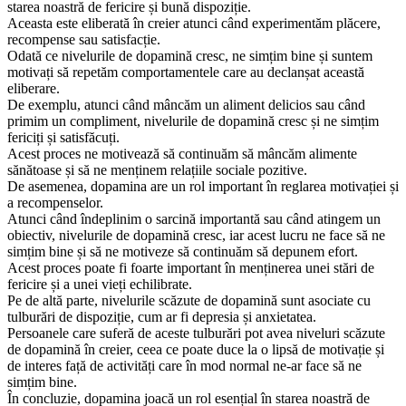
starea noastră de fericire și bună dispoziție.
Aceasta este eliberată în creier atunci când experimentăm plăcere,
recompense sau satisfacție.
Odată ce nivelurile de dopamină cresc, ne simțim bine și suntem
motivați să repetăm comportamentele care au declanșat această
eliberare.
De exemplu, atunci când mâncăm un aliment delicios sau când
primim un compliment, nivelurile de dopamină cresc și ne simțim
fericiți și satisfăcuți.
Acest proces ne motivează să continuăm să mâncăm alimente
sănătoase și să ne menținem relațiile sociale pozitive.
De asemenea, dopamina are un rol important în reglarea motivației și
a recompenselor.
Atunci când îndeplinim o sarcină importantă sau când atingem un
obiectiv, nivelurile de dopamină cresc, iar acest lucru ne face să ne
simțim bine și să ne motiveze să continuăm să depunem efort.
Acest proces poate fi foarte important în menținerea unei stări de
fericire și a unei vieți echilibrate.
Pe de altă parte, nivelurile scăzute de dopamină sunt asociate cu
tulburări de dispoziție, cum ar fi depresia și anxietatea.
Persoanele care suferă de aceste tulburări pot avea niveluri scăzute
de dopamină în creier, ceea ce poate duce la o lipsă de motivație și
de interes față de activități care în mod normal ne-ar face să ne
simțim bine.
În concluzie, dopamina joacă un rol esențial în starea noastră de