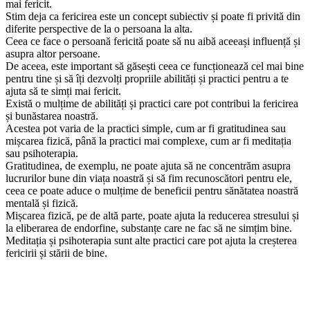
mai fericit.
Stim deja ca fericirea este un concept subiectiv și poate fi privită din
diferite perspective de la o persoana la alta.
Ceea ce face o persoană fericită poate să nu aibă aceeași influență și
asupra altor persoane.
De aceea, este important să găsești ceea ce funcționează cel mai bine
pentru tine și să îți dezvolți propriile abilități și practici pentru a te
ajuta să te simți mai fericit.
Există o mulțime de abilități și practici care pot contribui la fericirea
și bunăstarea noastră.
Acestea pot varia de la practici simple, cum ar fi gratitudinea sau
mișcarea fizică, până la practici mai complexe, cum ar fi meditația
sau psihoterapia.
Gratitudinea, de exemplu, ne poate ajuta să ne concentrăm asupra
lucrurilor bune din viața noastră și să fim recunoscători pentru ele,
ceea ce poate aduce o mulțime de beneficii pentru sănătatea noastră
mentală și fizică.
Mișcarea fizică, pe de altă parte, poate ajuta la reducerea stresului și
la eliberarea de endorfine, substanțe care ne fac să ne simțim bine.
Meditația și psihoterapia sunt alte practici care pot ajuta la creșterea
fericirii și stării de bine.