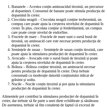
Bananele – Acestea conțin aminoacidul tirosină, un precursor
al dopaminei. Consumul de banane poate stimula producția de
dopamină în creier.
Ciocolata neagră – Ciocolata neagră conține teobromină, un
compus care poate ajuta la creșterea nivelului de dopamină în
creier. În plus, ciocolata conține și feniletilamină, un compus
care poate crește nivelul de endorfine.
Fructele de mare – Fructele de mare sunt o sursă bună de
tirosină, un aminoacid care este necesar pentru producția de
dopamină în creier.
Semințele de susan – Semințele de susan conțin tirozină, care
poate ajuta la stimularea producției de dopamină în creier.
Avocado – Avocado este o sursă bună de tirozină și poate
ajuta la creșterea nivelului de dopamină în creier.
Brânza – Brânza conține tirozină, un aminoacid necesar
pentru producția de dopamină în creier. Deși trebuie
consumată cu moderație datorită conținutului ridicat de
grăsimi și sodiu.
Nucile – Nucile conțin tirozină și pot ajuta la stimularea
producției de dopamină în creier.
Alimentele pot contribui la stimularea producției de dopamină în
creier, dar trebuie să fie parte a unei diete echilibrate și sănătoase.
De asemenea, trebuie să fim conștienți de faptul că excesul de