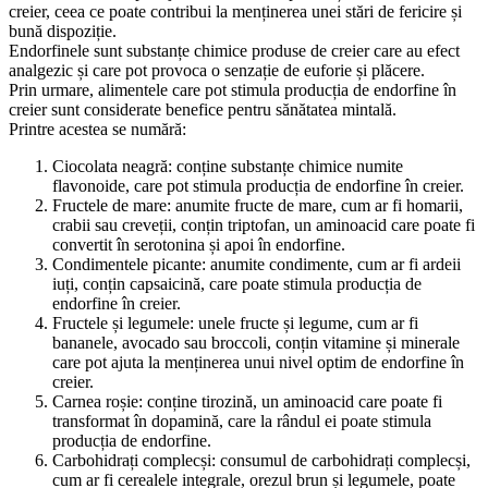
creier, ceea ce poate contribui la menținerea unei stări de fericire și
bună dispoziție.
Endorfinele sunt substanțe chimice produse de creier care au efect
analgezic și care pot provoca o senzație de euforie și plăcere.
Prin urmare, alimentele care pot stimula producția de endorfine în
creier sunt considerate benefice pentru sănătatea mintală.
Printre acestea se numără:
Ciocolata neagră: conține substanțe chimice numite
flavonoide, care pot stimula producția de endorfine în creier.
Fructele de mare: anumite fructe de mare, cum ar fi homarii,
crabii sau creveții, conțin triptofan, un aminoacid care poate fi
convertit în serotonina și apoi în endorfine.
Condimentele picante: anumite condimente, cum ar fi ardeii
iuți, conțin capsaicină, care poate stimula producția de
endorfine în creier.
Fructele și legumele: unele fructe și legume, cum ar fi
bananele, avocado sau broccoli, conțin vitamine și minerale
care pot ajuta la menținerea unui nivel optim de endorfine în
creier.
Carnea roșie: conține tirozină, un aminoacid care poate fi
transformat în dopamină, care la rândul ei poate stimula
producția de endorfine.
Carbohidrați complecși: consumul de carbohidrați complecși,
cum ar fi cerealele integrale, orezul brun și legumele, poate