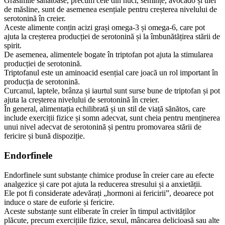
Grăsimile sănătoase, precum cele din nuci, semințe, avocado și ulei
de măsline, sunt de asemenea esențiale pentru creșterea nivelului de
serotonină în creier.
Aceste alimente conțin acizi grași omega-3 și omega-6, care pot
ajuta la creșterea producției de serotonină și la îmbunătățirea stării de
spirit.
De asemenea, alimentele bogate în triptofan pot ajuta la stimularea
producției de serotonină.
Triptofanul este un aminoacid esențial care joacă un rol important în
producția de serotonină.
Curcanul, laptele, brânza și iaurtul sunt surse bune de triptofan și pot
ajuta la creșterea nivelului de serotonină în creier.
În general, alimentația echilibrată și un stil de viață sănătos, care
include exerciții fizice și somn adecvat, sunt cheia pentru menținerea
unui nivel adecvat de serotonină și pentru promovarea stării de
fericire și bună dispoziție.
Endorfinele
Endorfinele sunt substanțe chimice produse în creier care au efecte
analgezice și care pot ajuta la reducerea stresului și a anxietății.
Ele pot fi considerate adevărați „hormoni ai fericirii”, deoarece pot
induce o stare de euforie și fericire.
Aceste substanțe sunt eliberate în creier în timpul activităților
plăcute, precum exercițiile fizice, sexul, mâncarea delicioasă sau alte