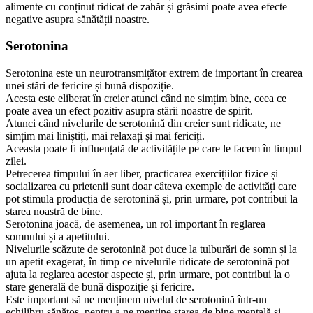
alimente cu conținut ridicat de zahăr și grăsimi poate avea efecte
negative asupra sănătății noastre.
Serotonina
Serotonina este un neurotransmițător extrem de important în crearea
unei stări de fericire și bună dispoziție.
Acesta este eliberat în creier atunci când ne simțim bine, ceea ce
poate avea un efect pozitiv asupra stării noastre de spirit.
Atunci când nivelurile de serotonină din creier sunt ridicate, ne
simțim mai liniștiți, mai relaxați și mai fericiți.
Aceasta poate fi influențată de activitățile pe care le facem în timpul
zilei.
Petrecerea timpului în aer liber, practicarea exercițiilor fizice și
socializarea cu prietenii sunt doar câteva exemple de activități care
pot stimula producția de serotonină și, prin urmare, pot contribui la
starea noastră de bine.
Serotonina joacă, de asemenea, un rol important în reglarea
somnului și a apetitului.
Nivelurile scăzute de serotonină pot duce la tulburări de somn și la
un apetit exagerat, în timp ce nivelurile ridicate de serotonină pot
ajuta la reglarea acestor aspecte și, prin urmare, pot contribui la o
stare generală de bună dispoziție și fericire.
Este important să ne menținem nivelul de serotonină într-un
echilibru sănătos, pentru a ne menține starea de bine mentală și