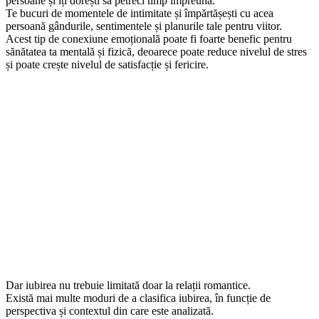
persoane și îți dorești să petreci timp împreună.
Te bucuri de momentele de intimitate și împărtășești cu acea
persoană gândurile, sentimentele și planurile tale pentru viitor.
Acest tip de conexiune emoțională poate fi foarte benefic pentru
sănătatea ta mentală și fizică, deoarece poate reduce nivelul de stres
și poate crește nivelul de satisfacție și fericire.
Dar iubirea nu trebuie limitată doar la relații romantice.
Există mai multe moduri de a clasifica iubirea, în funcție de
perspectiva și contextul din care este analizată.