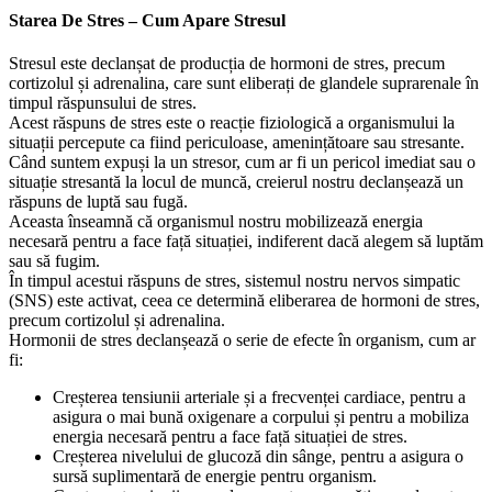
Starea De Stres – Cum Apare Stresul
Stresul este declanșat de producția de hormoni de stres, precum
cortizolul și adrenalina, care sunt eliberați de glandele suprarenale în
timpul răspunsului de stres.
Acest răspuns de stres este o reacție fiziologică a organismului la
situații percepute ca fiind periculoase, amenințătoare sau stresante.
Când suntem expuși la un stresor, cum ar fi un pericol imediat sau o
situație stresantă la locul de muncă, creierul nostru declanșează un
răspuns de luptă sau fugă.
Aceasta înseamnă că organismul nostru mobilizează energia
necesară pentru a face față situației, indiferent dacă alegem să luptăm
sau să fugim.
În timpul acestui răspuns de stres, sistemul nostru nervos simpatic
(SNS) este activat, ceea ce determină eliberarea de hormoni de stres,
precum cortizolul și adrenalina.
Hormonii de stres declanșează o serie de efecte în organism, cum ar
fi:
Creșterea tensiunii arteriale și a frecvenței cardiace, pentru a
asigura o mai bună oxigenare a corpului și pentru a mobiliza
energia necesară pentru a face față situației de stres.
Creșterea nivelului de glucoză din sânge, pentru a asigura o
sursă suplimentară de energie pentru organism.