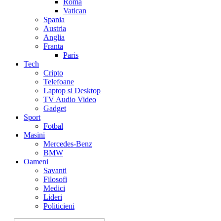
Roma
Vatican
Spania
Austria
Anglia
Franta
Paris
Tech
Cripto
Telefoane
Laptop si Desktop
TV Audio Video
Gadget
Sport
Fotbal
Masini
Mercedes-Benz
BMW
Oameni
Savanti
Filosofi
Medici
Lideri
Politicieni