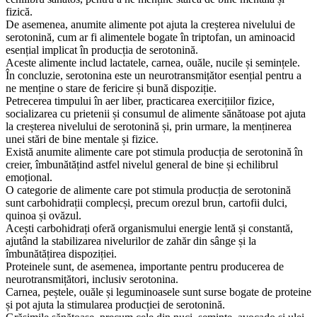
fizică.
De asemenea, anumite alimente pot ajuta la creșterea nivelului de
serotonină, cum ar fi alimentele bogate în triptofan, un aminoacid
esențial implicat în producția de serotonină.
Aceste alimente includ lactatele, carnea, ouăle, nucile și semințele.
În concluzie, serotonina este un neurotransmițător esențial pentru a
ne menține o stare de fericire și bună dispoziție.
Petrecerea timpului în aer liber, practicarea exercițiilor fizice,
socializarea cu prietenii și consumul de alimente sănătoase pot ajuta
la creșterea nivelului de serotonină și, prin urmare, la menținerea
unei stări de bine mentale și fizice.
Există anumite alimente care pot stimula producția de serotonină în
creier, îmbunătățind astfel nivelul general de bine și echilibrul
emoțional.
O categorie de alimente care pot stimula producția de serotonină
sunt carbohidrații complecși, precum orezul brun, cartofii dulci,
quinoa și ovăzul.
Acești carbohidrați oferă organismului energie lentă și constantă,
ajutând la stabilizarea nivelurilor de zahăr din sânge și la
îmbunătățirea dispoziției.
Proteinele sunt, de asemenea, importante pentru producerea de
neurotransmițători, inclusiv serotonina.
Carnea, peștele, ouăle și leguminoasele sunt surse bogate de proteine
și pot ajuta la stimularea producției de serotonină.