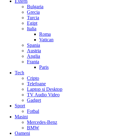
Extern
Bulgaria
Grecia
Turcia
Egipt
Italia
Roma
Vatican
Spania
Austria
Anglia
Franta
Paris
Tech
Cripto
Telefoane
Laptop si Desktop
TV Audio Video
Gadget
Sport
Fotbal
Masini
Mercedes-Benz
BMW
Oameni