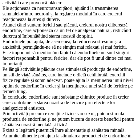
activități care provoacă plăcere.
Ele acționează ca neurotransmițători, ajutând la transmiterea
semnalelor între neuroni și la reglarea modului în care creierul
reacționează la stres și durere.
Atunci când suntem fericiți sau plăcuți, creierul nostru eliberează
endorfine, care acționează ca un fel de analgezic natural, reducând
durerea și îmbunătățind starea noastră de spirit.
Endorfinele pot ajuta, de asemenea, la reducerea stresului și a
anxietății, permițându-ne să ne simțim mai relaxați și mai fericiți.
Este important să menționăm faptul că endorfinele nu sunt singurii
factori responsabili pentru fericire, dar ele pot fi unul dintre cei mai
importanți.
Pe lângă activitățile plăcute care stimulează producția de endorfine,
un stil de viață sănătos, care include o dietă echilibrată, exerciții
fizice regulate și somn adecvat, poate ajuta la menținerea unui nivel
optim de endorfine în creier și la menținerea unei stări de fericire pe
termen lung.
În concluzie, endorfinele sunt substanțe chimice produse în creier
care contribuie la starea noastră de fericire prin efectele lor
analgezice și antistres.
Prin activități precum exercițiile fizice sau sexul, putem stimula
producția de endorfine și ne putem bucura de aceste beneficii pentru
sănătatea noastră mentală și fizică.
Există o legătură puternică între alimentație și sănătatea mintală.
Anumite alimente pot ajuta la stimularea producției de endorfine în