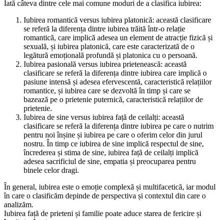
Iată câteva dintre cele mai comune moduri de a clasifica iubirea:
Iubirea romantică versus iubirea platonică: această clasificare
se referă la diferența dintre iubirea trăită într-o relație
romantică, care implică adesea un element de atracție fizică și
sexuală, și iubirea platonică, care este caracterizată de o
legătură emoțională profundă și platonica cu o persoană.
Iubirea pasională versus iubirea prietenească: această
clasificare se referă la diferența dintre iubirea care implică o
pasiune intensă și adesea efervescentă, caracteristică relațiilor
romantice, și iubirea care se dezvoltă în timp și care se
bazează pe o prietenie puternică, caracteristică relațiilor de
prietenie.
Iubirea de sine versus iubirea față de ceilalți: această
clasificare se referă la diferența dintre iubirea pe care o nutrim
pentru noi înșine și iubirea pe care o oferim celor din jurul
nostru. În timp ce iubirea de sine implică respectul de sine,
încrederea și stima de sine, iubirea față de ceilalți implică
adesea sacrificiul de sine, empatia și preocuparea pentru
binele celor dragi.
În general, iubirea este o emoție complexă și multifacetică, iar modul
în care o clasificăm depinde de perspectiva și contextul din care o
analizăm.
Iubirea față de prieteni și familie poate aduce starea de fericire și