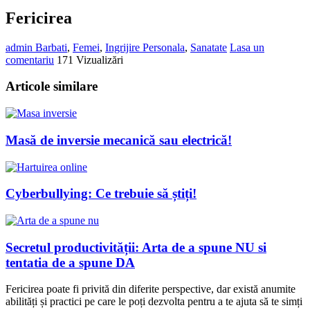
Fericirea
admin
Barbati
,
Femei
,
Ingrijire Personala
,
Sanatate
Lasa un
comentariu
171 Vizualizări
Articole similare
Masă de inversie mecanică sau electrică!
Cyberbullying: Ce trebuie să știți!
Secretul productivității: Arta de a spune NU si
tentatia de a spune DA
Fericirea poate fi privită din diferite perspective, dar există anumite
abilități și practici pe care le poți dezvolta pentru a te ajuta să te simți