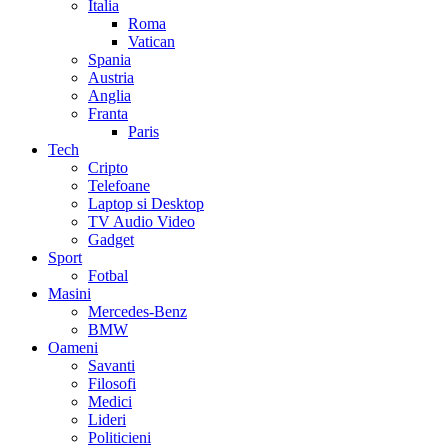
Italia
Roma
Vatican
Spania
Austria
Anglia
Franta
Paris
Tech
Cripto
Telefoane
Laptop si Desktop
TV Audio Video
Gadget
Sport
Fotbal
Masini
Mercedes-Benz
BMW
Oameni
Savanti
Filosofi
Medici
Lideri
Politicieni