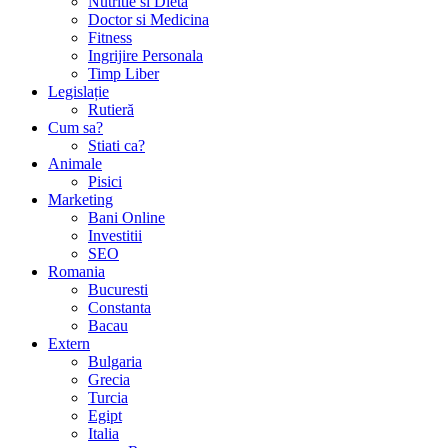
Nutritie si Dieta
Doctor si Medicina
Fitness
Ingrijire Personala
Timp Liber
Legislație
Rutieră
Cum sa?
Stiati ca?
Animale
Pisici
Marketing
Bani Online
Investitii
SEO
Romania
Bucuresti
Constanta
Bacau
Extern
Bulgaria
Grecia
Turcia
Egipt
Italia