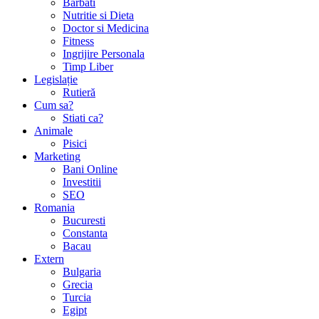
Barbati
Nutritie si Dieta
Doctor si Medicina
Fitness
Ingrijire Personala
Timp Liber
Legislație
Rutieră
Cum sa?
Stiati ca?
Animale
Pisici
Marketing
Bani Online
Investitii
SEO
Romania
Bucuresti
Constanta
Bacau
Extern
Bulgaria
Grecia
Turcia
Egipt