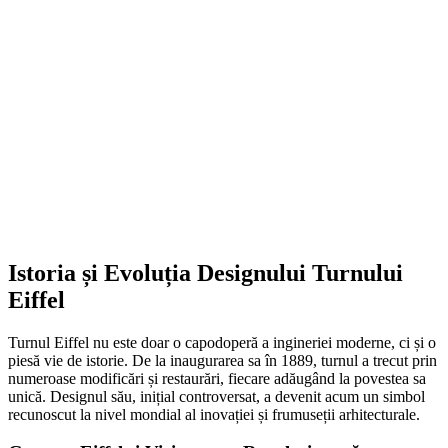
Istoria și Evoluția Designului Turnului
Eiffel
Turnul Eiffel nu este doar o capodoperă a ingineriei moderne, ci și o
piesă vie de istorie. De la inaugurarea sa în 1889, turnul a trecut prin
numeroase modificări și restaurări, fiecare adăugând la povestea sa
unică. Designul său, inițial controversat, a devenit acum un simbol
recunoscut la nivel mondial al inovației și frumuseții arhitecturale.