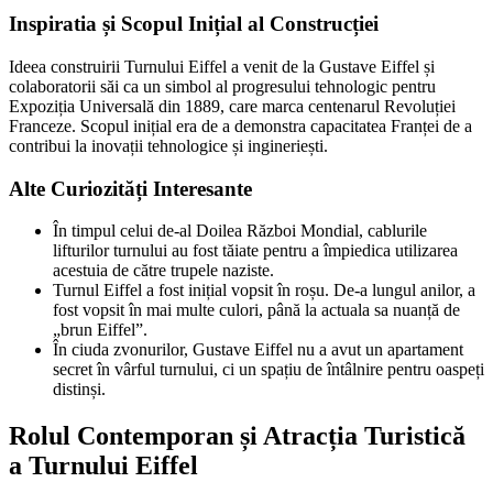
Inspiratia și Scopul Inițial al Construcției
Ideea construirii Turnului Eiffel a venit de la Gustave Eiffel și
colaboratorii săi ca un simbol al progresului tehnologic pentru
Expoziția Universală din 1889, care marca centenarul Revoluției
Franceze. Scopul inițial era de a demonstra capacitatea Franței de a
contribui la inovații tehnologice și ingineriești.
Alte Curiozități Interesante
În timpul celui de-al Doilea Război Mondial, cablurile
lifturilor turnului au fost tăiate pentru a împiedica utilizarea
acestuia de către trupele naziste.
Turnul Eiffel a fost inițial vopsit în roșu. De-a lungul anilor, a
fost vopsit în mai multe culori, până la actuala sa nuanță de
„brun Eiffel”.
În ciuda zvonurilor, Gustave Eiffel nu a avut un apartament
secret în vârful turnului, ci un spațiu de întâlnire pentru oaspeți
distinși.
Rolul Contemporan și Atracția Turistică
a Turnului Eiffel