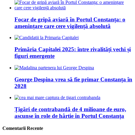
Focar de gripă aviară în Portul Constanța: o
amenințare care cere vigilență absolută
Primăria Capitalei 2025: între rivalități vechi și
figuri emergente
George Despina vrea să fie primar Constanța în
2028
Țigări de contrabandă de 4 milioane de euro,
ascunse în role de hârtie în Portul Constanța
Comentarii Recente