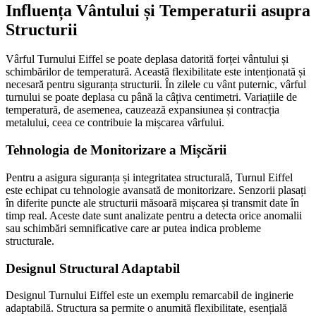
Influența Vântului și Temperaturii asupra
Structurii
Vârful Turnului Eiffel se poate deplasa datorită forței vântului și
schimbărilor de temperatură. Această flexibilitate este intenționată și
necesară pentru siguranța structurii. În zilele cu vânt puternic, vârful
turnului se poate deplasa cu până la câțiva centimetri. Variațiile de
temperatură, de asemenea, cauzează expansiunea și contracția
metalului, ceea ce contribuie la mișcarea vârfului.
Tehnologia de Monitorizare a Mișcării
Pentru a asigura siguranța și integritatea structurală, Turnul Eiffel
este echipat cu tehnologie avansată de monitorizare. Senzorii plasați
în diferite puncte ale structurii măsoară mișcarea și transmit date în
timp real. Aceste date sunt analizate pentru a detecta orice anomalii
sau schimbări semnificative care ar putea indica probleme
structurale.
Designul Structural Adaptabil
Designul Turnului Eiffel este un exemplu remarcabil de inginerie
adaptabilă. Structura sa permite o anumită flexibilitate, esențială