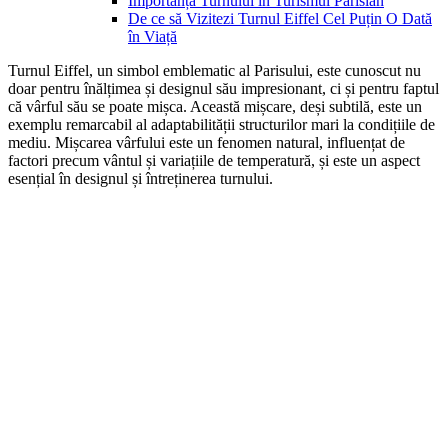
Importanța Turnului în Turismul Parisian
De ce să Vizitezi Turnul Eiffel Cel Puțin O Dată
în Viață
Turnul Eiffel, un simbol emblematic al Parisului, este cunoscut nu
doar pentru înălțimea și designul său impresionant, ci și pentru faptul
că vârful său se poate mișca. Această mișcare, deși subtilă, este un
exemplu remarcabil al adaptabilității structurilor mari la condițiile de
mediu. Mișcarea vârfului este un fenomen natural, influențat de
factori precum vântul și variațiile de temperatură, și este un aspect
esențial în designul și întreținerea turnului.