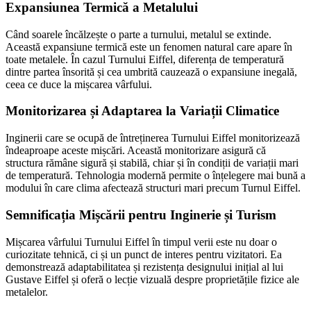
Expansiunea Termică a Metalului
Când soarele încălzește o parte a turnului, metalul se extinde.
Această expansiune termică este un fenomen natural care apare în
toate metalele. În cazul Turnului Eiffel, diferența de temperatură
dintre partea însorită și cea umbrită cauzează o expansiune inegală,
ceea ce duce la mișcarea vârfului.
Monitorizarea și Adaptarea la Variații Climatice
Inginerii care se ocupă de întreținerea Turnului Eiffel monitorizează
îndeaproape aceste mișcări. Această monitorizare asigură că
structura rămâne sigură și stabilă, chiar și în condiții de variații mari
de temperatură. Tehnologia modernă permite o înțelegere mai bună a
modului în care clima afectează structuri mari precum Turnul Eiffel.
Semnificația Mișcării pentru Inginerie și Turism
Mișcarea vârfului Turnului Eiffel în timpul verii este nu doar o
curiozitate tehnică, ci și un punct de interes pentru vizitatori. Ea
demonstrează adaptabilitatea și rezistența designului inițial al lui
Gustave Eiffel și oferă o lecție vizuală despre proprietățile fizice ale
metalelor.