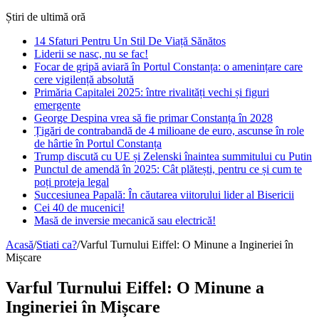
Știri de ultimă oră
14 Sfaturi Pentru Un Stil De Viață Sănătos
Liderii se nasc, nu se fac!
Focar de gripă aviară în Portul Constanța: o amenințare care
cere vigilență absolută
Primăria Capitalei 2025: între rivalități vechi și figuri
emergente
George Despina vrea să fie primar Constanța în 2028
Țigări de contrabandă de 4 milioane de euro, ascunse în role
de hârtie în Portul Constanța
Trump discută cu UE și Zelenski înaintea summitului cu Putin
Punctul de amendă în 2025: Cât plătești, pentru ce și cum te
poți proteja legal
Succesiunea Papală: În căutarea viitorului lider al Bisericii
Cei 40 de mucenici!
Masă de inversie mecanică sau electrică!
Acasă
/
Stiati ca?
/
Varful Turnului Eiffel: O Minune a Ingineriei în
Mișcare
Varful Turnului Eiffel: O Minune a
Ingineriei în Mișcare