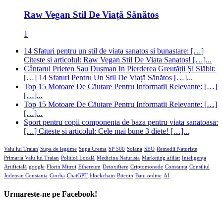
Raw Vegan Stil De Viață Sănătos
1
14 Sfaturi pentru un stil de viata sanatos si bunastare: […]
Citeste si articolul: Raw Vegan Stil De Viata Sanatos! […]...
Cântarul Prieten Sau Dușman In Pierderea Greutății Și Slăbit:
[…] 14 Sfaturi Pentru Un Stil De Viață Sănătos […]...
Top 15 Motoare De Căutare Pentru Informatii Relevante: […]
[…]...
Top 15 Motoare De Căutare Pentru Informatii Relevante: […]
[…]...
Sport pentru copii componenta de baza pentru viata sanatoasa:
[…] Citeste si articolul: Cele mai bune 3 diete! […]...
Valu lui Traian
Supa de legume
Supa Crema
SP 500
Solana
SEO
Remedii Naturiste
Primaria Valu lui Traian
Politică Locală
Medicina Naturista
Marketing afiliat
Inteligența
Artificială
google
Florin Mitroi
Ethereum
Detoxifiere
Criptomonede
Constanta
Consiliul
Judetean Constanta
Ciorba
ChatGPT
blockchain
Bitcoin
Bani online
AI
Urmareste-ne pe Facebook!