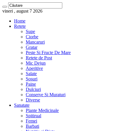
vineri , august 7 2026
Home
Retete
Supe
Ciorbe
Mancaruri
Gratar
Peste Si Fructe De Mare
Retete de Post
Mic Dejun
Aperitive
Salate
Sosuri
Paine
Dulciuri
Conserve Si Muraturi
Diverse
Sanatate
Plante Medicinale
Spitirual
Femei
Barbati