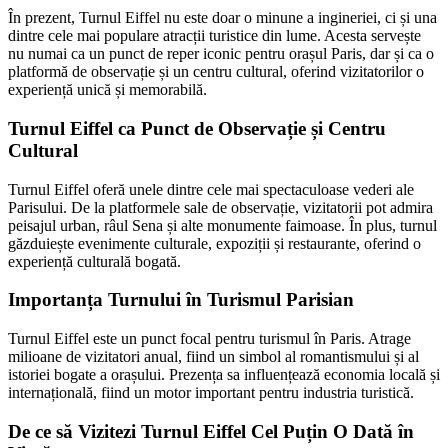
În prezent, Turnul Eiffel nu este doar o minune a ingineriei, ci și una
dintre cele mai populare atracții turistice din lume. Acesta servește
nu numai ca un punct de reper iconic pentru orașul Paris, dar și ca o
platformă de observație și un centru cultural, oferind vizitatorilor o
experiență unică și memorabilă.
Turnul Eiffel ca Punct de Observație și Centru
Cultural
Turnul Eiffel oferă unele dintre cele mai spectaculoase vederi ale
Parisului. De la platformele sale de observație, vizitatorii pot admira
peisajul urban, râul Sena și alte monumente faimoase. În plus, turnul
găzduiește evenimente culturale, expoziții și restaurante, oferind o
experiență culturală bogată.
Importanța Turnului în Turismul Parisian
Turnul Eiffel este un punct focal pentru turismul în Paris. Atrage
milioane de vizitatori anual, fiind un simbol al romantismului și al
istoriei bogate a orașului. Prezența sa influențează economia locală și
internațională, fiind un motor important pentru industria turistică.
De ce să Vizitezi Turnul Eiffel Cel Puțin O Dată în