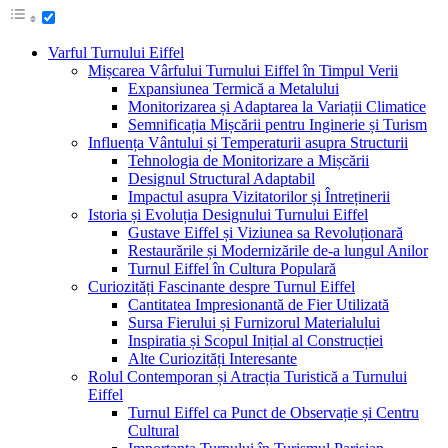
Varful Turnului Eiffel
Mișcarea Vârfului Turnului Eiffel în Timpul Verii
Expansiunea Termică a Metalului
Monitorizarea și Adaptarea la Variații Climatice
Semnificația Mișcării pentru Inginerie și Turism
Influența Vântului și Temperaturii asupra Structurii
Tehnologia de Monitorizare a Mișcării
Designul Structural Adaptabil
Impactul asupra Vizitatorilor și Întreținerii
Istoria și Evoluția Designului Turnului Eiffel
Gustave Eiffel și Viziunea sa Revoluționară
Restaurările și Modernizările de-a lungul Anilor
Turnul Eiffel în Cultura Populară
Curiozități Fascinante despre Turnul Eiffel
Cantitatea Impresionantă de Fier Utilizată
Sursa Fierului și Furnizorul Materialului
Inspiratia și Scopul Inițial al Construcției
Alte Curiozități Interesante
Rolul Contemporan și Atracția Turistică a Turnului
Eiffel
Turnul Eiffel ca Punct de Observație și Centru
Cultural