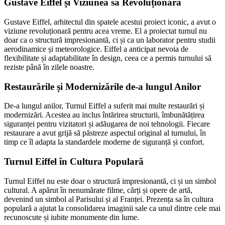
Gustave Eiffel și Viziunea sa Revoluționară
Gustave Eiffel, arhitectul din spatele acestui proiect iconic, a avut o
viziune revoluționară pentru acea vreme. El a proiectat turnul nu
doar ca o structură impresionantă, ci și ca un laborator pentru studii
aerodinamice și meteorologice. Eiffel a anticipat nevoia de
flexibilitate și adaptabilitate în design, ceea ce a permis turnului să
reziste până în zilele noastre.
Restaurările și Modernizările de-a lungul Anilor
De-a lungul anilor, Turnul Eiffel a suferit mai multe restaurări și
modernizări. Acestea au inclus întărirea structurii, îmbunătățirea
siguranței pentru vizitatori și adăugarea de noi tehnologii. Fiecare
restaurare a avut grijă să păstreze aspectul original al turnului, în
timp ce îl adapta la standardele moderne de siguranță și confort.
Turnul Eiffel în Cultura Populară
Turnul Eiffel nu este doar o structură impresionantă, ci și un simbol
cultural. A apărut în nenumărate filme, cărți și opere de artă,
devenind un simbol al Parisului și al Franței. Prezența sa în cultura
populară a ajutat la consolidarea imaginii sale ca unul dintre cele mai
recunoscute și iubite monumente din lume.