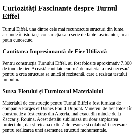
Curiozități Fascinante despre Turnul
Eiffel
Turnul Eiffel, una dintre cele mai recunoscute structuri din lume,
ascunde în istoria și construcția sa o serie de fapte fascinante și mai
puțin cunoscute.
Cantitatea Impresionantă de Fier Utilizată
Pentru construcția Turnului Eiffel, au fost folosite aproximativ 7.300
de tone de fier. Această cantitate enormă de material a fost necesară
pentru a crea structura sa unică și rezistentă, care a rezistat testului
timpului.
Sursa Fierului și Furnizorul Materialului
Materialul de construcție pentru Turnul Eiffel a fost furnizat de
compania Forges et Usines Fould-Dupont. Minereul de fier folosit în
construcție a fost extras din Algeria, mai exact din minele de la
Zaccar și Rouina. Acest detaliu subliniază nu doar amploarea
proiectului, dar și rețeaua extinsă de resurse și colaborări necesare
pentru realizarea unei asemenea structuri monumentale.