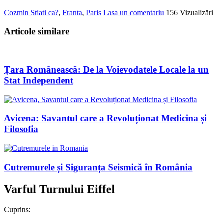
Cozmin
Stiati ca?
,
Franta
,
Paris
Lasa un comentariu
156 Vizualizări
Articole similare
Țara Românească: De la Voievodatele Locale la un
Stat Independent
Avicena: Savantul care a Revoluționat Medicina și
Filosofia
Cutremurele și Siguranța Seismică în România
Varful Turnului Eiffel
Cuprins: