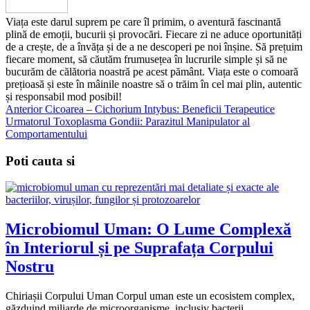
Viața este darul suprem pe care îl primim, o aventură fascinantă
plină de emoții, bucurii și provocări. Fiecare zi ne aduce oportunități
de a crește, de a învăța și de a ne descoperi pe noi înșine. Să prețuim
fiecare moment, să căutăm frumusețea în lucrurile simple și să ne
bucurăm de călătoria noastră pe acest pământ. Viața este o comoară
prețioasă și este în mâinile noastre să o trăim în cel mai plin, autentic
și responsabil mod posibil!
Anterior
Cicoarea – Cichorium Intybus: Beneficii Terapeutice
Urmatorul
Toxoplasma Gondii: Parazitul Manipulator al
Comportamentului
Poti cauta si
Microbiomul Uman: O Lume Complexă
în Interiorul și pe Suprafața Corpului
Nostru
Chiriașii Corpului Uman Corpul uman este un ecosistem complex,
găzduind miliarde de microorganisme, inclusiv bacterii, …