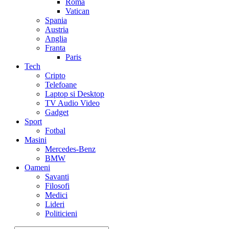
Roma
Vatican
Spania
Austria
Anglia
Franta
Paris
Tech
Cripto
Telefoane
Laptop si Desktop
TV Audio Video
Gadget
Sport
Fotbal
Masini
Mercedes-Benz
BMW
Oameni
Savanti
Filosofi
Medici
Lideri
Politicieni