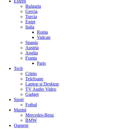
Extern
Bulgaria
Grecia
Turcia
Egipt
Italia
Roma
Vatican
Spania
Austria
Anglia
Franta
Paris
Tech
Cripto
Telefoane
Laptop si Desktop
TV Audio Video
Gadget
Sport
Fotbal
Masini
Mercedes-Benz
BMW
Oameni