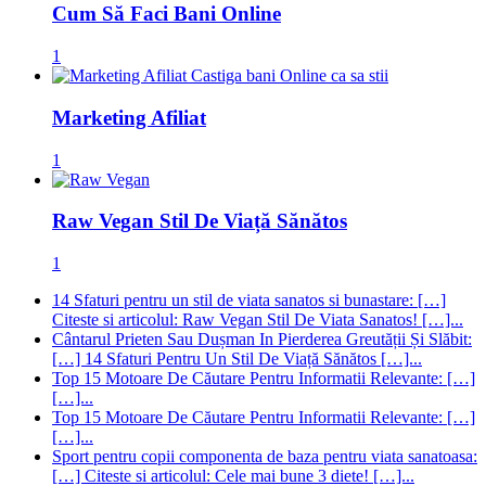
Cum Să Faci Bani Online
1
Marketing Afiliat
1
Raw Vegan Stil De Viață Sănătos
1
14 Sfaturi pentru un stil de viata sanatos si bunastare: […]
Citeste si articolul: Raw Vegan Stil De Viata Sanatos! […]...
Cântarul Prieten Sau Dușman In Pierderea Greutății Și Slăbit:
[…] 14 Sfaturi Pentru Un Stil De Viață Sănătos […]...
Top 15 Motoare De Căutare Pentru Informatii Relevante: […]
[…]...
Top 15 Motoare De Căutare Pentru Informatii Relevante: […]
[…]...
Sport pentru copii componenta de baza pentru viata sanatoasa:
[…] Citeste si articolul: Cele mai bune 3 diete! […]...