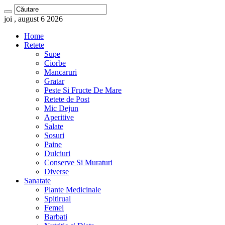
joi , august 6 2026
Home
Retete
Supe
Ciorbe
Mancaruri
Gratar
Peste Si Fructe De Mare
Retete de Post
Mic Dejun
Aperitive
Salate
Sosuri
Paine
Dulciuri
Conserve Si Muraturi
Diverse
Sanatate
Plante Medicinale
Spitirual
Femei
Barbati