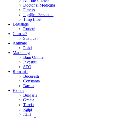
Nutritie si Dieta
Doctor si Medicina
Fitness
Ingrijire Personala
Timp Liber
Legislație
Rutieră
Cum sa?
Stiati ca?
Animale
Pisici
Marketing
Bani Online
Investitii
SEO
Romania
Bucuresti
Constanta
Bacau
Extern
Bulgaria
Grecia
Turcia
Egipt
Italia