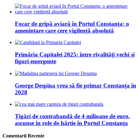
Focar de gripă aviară în Portul Constanța: o
amenințare care cere vigilență absolută
Primăria Capitalei 2025: între rivalități vechi și
figuri emergente
George Despina vrea să fie primar Constanța în
2028
Țigări de contrabandă de 4 milioane de euro,
ascunse în role de hârtie în Portul Constanța
Comentarii Recente