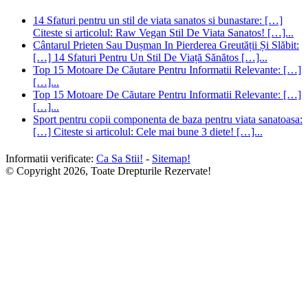
14 Sfaturi pentru un stil de viata sanatos si bunastare: […]
Citeste si articolul: Raw Vegan Stil De Viata Sanatos! […]...
Cântarul Prieten Sau Dușman In Pierderea Greutății Și Slăbit:
[…] 14 Sfaturi Pentru Un Stil De Viață Sănătos […]...
Top 15 Motoare De Căutare Pentru Informatii Relevante: […]
[…]...
Top 15 Motoare De Căutare Pentru Informatii Relevante: […]
[…]...
Sport pentru copii componenta de baza pentru viata sanatoasa:
[…] Citeste si articolul: Cele mai bune 3 diete! […]...
Informatii verificate:
Ca Sa Stii!
-
Sitemap!
© Copyright 2026, Toate Drepturile Rezervate!