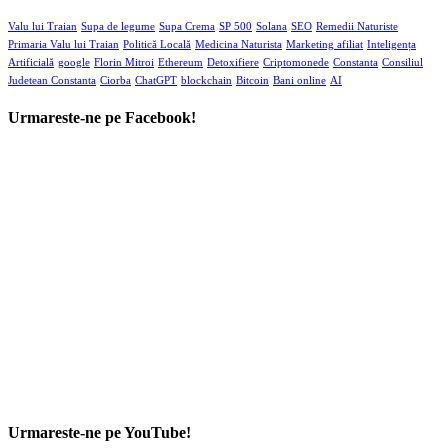
Valu lui Traian
Supa de legume
Supa Crema
SP 500
Solana
SEO
Remedii Naturiste
Primaria Valu lui Traian
Politică Locală
Medicina Naturista
Marketing afiliat
Inteligența
Artificială
google
Florin Mitroi
Ethereum
Detoxifiere
Criptomonede
Constanta
Consiliul
Judetean Constanta
Ciorba
ChatGPT
blockchain
Bitcoin
Bani online
AI
Urmareste-ne pe Facebook!
Urmareste-ne pe YouTube!