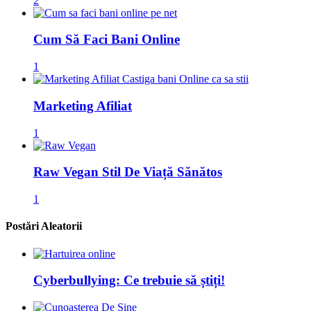
2
Cum Să Faci Bani Online
1
Marketing Afiliat
1
Raw Vegan Stil De Viață Sănătos
1
Postări Aleatorii
Cyberbullying: Ce trebuie să știți!