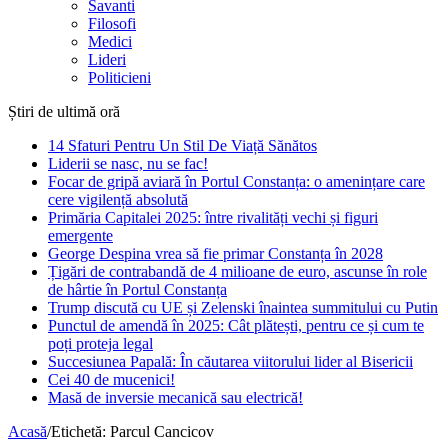
Savanti
Filosofi
Medici
Lideri
Politicieni
Știri de ultimă oră
14 Sfaturi Pentru Un Stil De Viață Sănătos
Liderii se nasc, nu se fac!
Focar de gripă aviară în Portul Constanța: o amenințare care
cere vigilență absolută
Primăria Capitalei 2025: între rivalități vechi și figuri
emergente
George Despina vrea să fie primar Constanța în 2028
Țigări de contrabandă de 4 milioane de euro, ascunse în role
de hârtie în Portul Constanța
Trump discută cu UE și Zelenski înaintea summitului cu Putin
Punctul de amendă în 2025: Cât plătești, pentru ce și cum te
poți proteja legal
Succesiunea Papală: În căutarea viitorului lider al Bisericii
Cei 40 de mucenici!
Masă de inversie mecanică sau electrică!
Acasă
/
Etichetă:
Parcul Cancicov