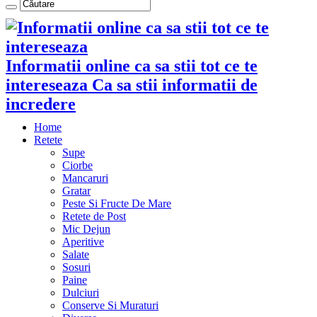
Informatii online ca sa stii tot ce te
intereseaza Ca sa stii informatii de
incredere
Home
Retete
Supe
Ciorbe
Mancaruri
Gratar
Peste Si Fructe De Mare
Retete de Post
Mic Dejun
Aperitive
Salate
Sosuri
Paine
Dulciuri
Conserve Si Muraturi