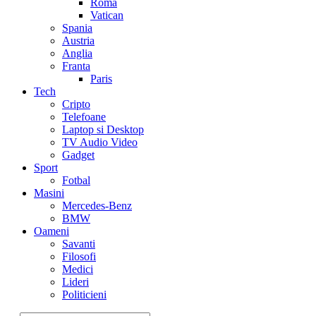
Roma
Vatican
Spania
Austria
Anglia
Franta
Paris
Tech
Cripto
Telefoane
Laptop si Desktop
TV Audio Video
Gadget
Sport
Fotbal
Masini
Mercedes-Benz
BMW
Oameni
Savanti
Filosofi
Medici
Lideri
Politicieni