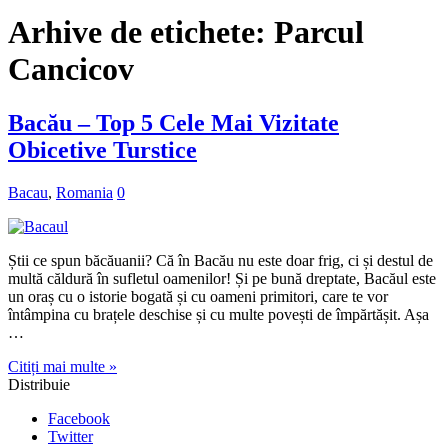
Arhive de etichete:
Parcul
Cancicov
Bacău – Top 5 Cele Mai Vizitate
Obicetive Turstice
Bacau
,
Romania
0
Știi ce spun băcăuanii? Că în Bacău nu este doar frig, ci și destul de
multă căldură în sufletul oamenilor! Și pe bună dreptate, Bacăul este
un oraș cu o istorie bogată și cu oameni primitori, care te vor
întâmpina cu brațele deschise și cu multe povești de împărtășit. Așa
…
Citiți mai multe »
Distribuie
Facebook
Twitter