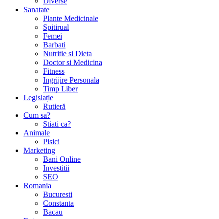
Diverse
Sanatate
Plante Medicinale
Spitirual
Femei
Barbati
Nutritie si Dieta
Doctor si Medicina
Fitness
Ingrijire Personala
Timp Liber
Legislație
Rutieră
Cum sa?
Stiati ca?
Animale
Pisici
Marketing
Bani Online
Investitii
SEO
Romania
Bucuresti
Constanta
Bacau