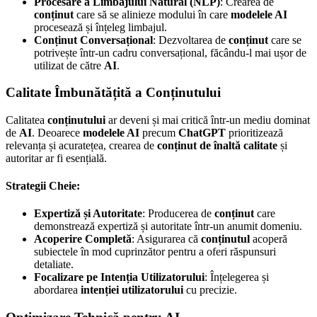
Procesare a Limbajului Natural (NLP)
: Crearea de
conținut
care să se alinieze modului în care
modelele AI
procesează și înțeleg limbajul.
Conținut Conversațional
: Dezvoltarea de
conținut
care se
potrivește într-un cadru conversațional, făcându-l mai ușor de
utilizat de către
AI
.
Calitate Îmbunătățită a Conținutului
Calitatea
conținutului
ar deveni și mai critică într-un mediu dominat
de
AI
. Deoarece
modelele AI
precum
ChatGPT
prioritizează
relevanța și acuratețea, crearea de
conținut de înaltă calitate
și
autoritar ar fi esențială.
Strategii Cheie:
Expertiză și Autoritate
: Producerea de
conținut
care
demonstrează expertiză și autoritate într-un anumit domeniu.
Acoperire Completă
: Asigurarea că
conținutul
acoperă
subiectele în mod cuprinzător pentru a oferi răspunsuri
detaliate.
Focalizare pe Intenția Utilizatorului
: Înțelegerea și
abordarea
intenției utilizatorului
cu precizie.