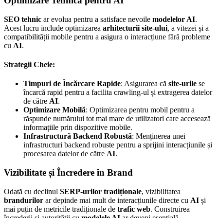
Optimizare Tehnică pentru AI
SEO tehnic
ar evolua pentru a satisface nevoile
modelelor AI
.
Acest lucru include optimizarea
arhitecturii site-ului
, a vitezei și a
compatibilității mobile pentru a asigura o interacțiune fără probleme
cu
AI
.
Strategii Cheie:
Timpuri de Încărcare Rapide
: Asigurarea că
site-urile
se
încarcă rapid pentru a facilita crawling-ul și extragerea datelor
de către
AI
.
Optimizare Mobilă
: Optimizarea pentru mobil pentru a
răspunde numărului tot mai mare de utilizatori care accesează
informațiile prin dispozitive mobile.
Infrastructură Backend Robustă
: Menținerea unei
infrastructuri backend robuste pentru a sprijini interacțiunile și
procesarea datelor de către
AI
.
Vizibilitate și Încredere în Brand
Odată cu declinul
SERP-urilor tradiționale
, vizibilitatea
brandurilor
ar depinde mai mult de interacțiunile directe cu
AI
și
mai puțin de metricile tradiționale de
trafic web
. Construirea
încrederii și autorității cu
modelele AI
ar deveni esențială.