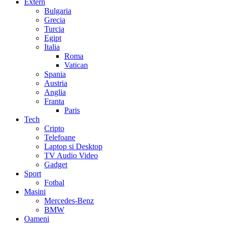
Extern
Bulgaria
Grecia
Turcia
Egipt
Italia
Roma
Vatican
Spania
Austria
Anglia
Franta
Paris
Tech
Cripto
Telefoane
Laptop si Desktop
TV Audio Video
Gadget
Sport
Fotbal
Masini
Mercedes-Benz
BMW
Oameni