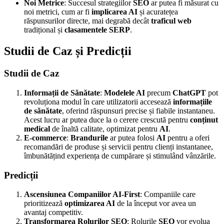
Noi Metrice
: Succesul strategiilor
SEO
ar putea fi măsurat cu
noi metrici, cum ar fi
implicarea AI
și acuratețea
răspunsurilor directe, mai degrabă decât
traficul web
tradițional și
clasamentele SERP
.
Studii de Caz și Predicții
Studii de Caz
Informații de Sănătate
:
Modelele AI
precum
ChatGPT
pot
revoluționa modul în care utilizatorii accesează
informațiile
de sănătate
, oferind răspunsuri precise și fiabile instantaneu.
Acest lucru ar putea duce la o cerere crescută pentru
conținut
medical
de înaltă calitate, optimizat pentru
AI
.
E-commerce
:
Brandurile
ar putea folosi
AI
pentru a oferi
recomandări de produse și servicii pentru clienți instantanee,
îmbunătățind experiența de cumpărare și stimulând vânzările.
Predicții
Ascensiunea Companiilor AI-First
: Companiile care
prioritizează
optimizarea AI
de la început vor avea un
avantaj competitiv.
Transformarea Rolurilor SEO
: Rolurile
SEO
vor evolua