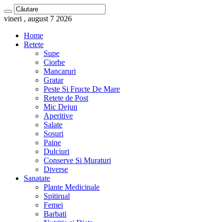
vineri , august 7 2026
Home
Retete
Supe
Ciorbe
Mancaruri
Gratar
Peste Si Fructe De Mare
Retete de Post
Mic Dejun
Aperitive
Salate
Sosuri
Paine
Dulciuri
Conserve Si Muraturi
Diverse
Sanatate
Plante Medicinale
Spitirual
Femei
Barbati