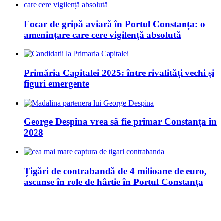
Focar de gripă aviară în Portul Constanța: o
amenințare care cere vigilență absolută
Primăria Capitalei 2025: între rivalități vechi și
figuri emergente
George Despina vrea să fie primar Constanța în
2028
Țigări de contrabandă de 4 milioane de euro,
ascunse în role de hârtie în Portul Constanța
14 Sfaturi Pentru Un Stil De Viață Sănătos