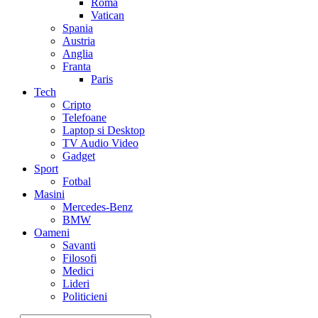
Roma
Vatican
Spania
Austria
Anglia
Franta
Paris
Tech
Cripto
Telefoane
Laptop si Desktop
TV Audio Video
Gadget
Sport
Fotbal
Masini
Mercedes-Benz
BMW
Oameni
Savanti
Filosofi
Medici
Lideri
Politicieni