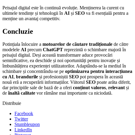
Peisajul digital este în continuă evoluție. Menținerea la curent cu
ultimele tendințe și tehnologii în
AI
și
SEO
va fi esențială pentru a
menține un avantaj competitiv.
Concluzie
Potințiala înlocuire a
motoarelor de căutare tradiționale
de către
modelele
AI
precum
ChatGPT
reprezintă o schimbare majoră în
peisajul digital. Deși această transformare aduce provocări
semnificative, ea deschide și noi oportunități pentru inovație și
îmbunătățirea experienței utilizatorilor. Adaptându-se la mediul în
schimbare și concentrându-se pe
optimizarea pentru interacțiunea
cu AI
,
brandurile
și profesioniștii
SEO
pot prospera în această
nouă eră a recuperării informațiilor. Viitorul
SEO
poate arăta diferit,
dar principiile sale de bază de a oferi
conținut valoros
,
relevant
și
de
înaltă calitate
vor rămâne mai importante ca niciodată.
Distribuie
Facebook
Twitter
Stumbleupon
LinkedIn