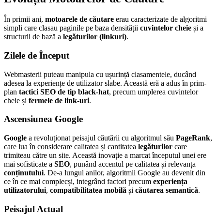
În primii ani,
motoarele de căutare
erau caracterizate de algoritmi
simpli care clasau paginile pe baza densității
cuvintelor cheie
și a
structurii de bază a
legăturilor (linkuri)
.
Zilele de Început
Webmasterii puteau manipula cu ușurință clasamentele, ducând
adesea la experiențe de utilizator slabe. Această eră a adus în prim-
plan
tactici SEO de tip black-hat
, precum umplerea cuvintelor
cheie și
fermele de link-uri
.
Ascensiunea Google
Google
a revoluționat peisajul căutării cu algoritmul său
PageRank
,
care lua în considerare calitatea și cantitatea
legăturilor
care
trimiteau către un site. Această inovație a marcat începutul unei ere
mai sofisticate a
SEO
, punând accentul pe calitatea și relevanța
conținutului
. De-a lungul anilor, algoritmii Google au devenit din
ce în ce mai complecși, integrând factori precum
experiența
utilizatorului
,
compatibilitatea mobilă
și
căutarea semantică
.
Peisajul Actual