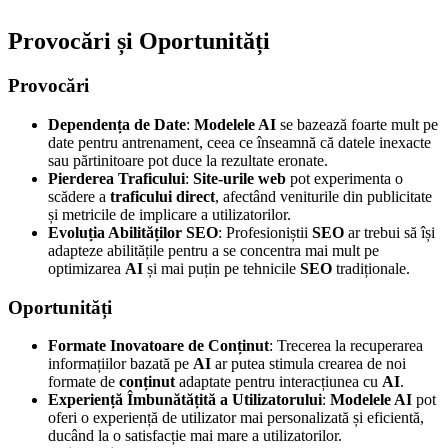
Provocări și Oportunități
Provocări
Dependența de Date
:
Modelele AI
se bazează foarte mult pe
date pentru antrenament, ceea ce înseamnă că datele inexacte
sau părtinitoare pot duce la rezultate eronate.
Pierderea Traficului
:
Site-urile web
pot experimenta o
scădere a
traficului direct
, afectând veniturile din publicitate
și metricile de implicare a utilizatorilor.
Evoluția Abilităților SEO
: Profesioniștii
SEO
ar trebui să își
adapteze abilitățile pentru a se concentra mai mult pe
optimizarea
AI
și mai puțin pe tehnicile
SEO
tradiționale.
Oportunități
Formate Inovatoare de Conținut
: Trecerea la recuperarea
informațiilor bazată pe
AI
ar putea stimula crearea de noi
formate de
conținut
adaptate pentru interacțiunea cu
AI
.
Experiență Îmbunătățită a Utilizatorului
:
Modelele AI
pot
oferi o experiență de utilizator mai personalizată și eficientă,
ducând la o satisfacție mai mare a utilizatorilor.