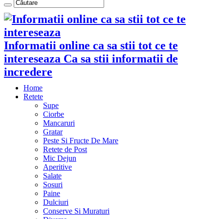
Informatii online ca sa stii tot ce te
intereseaza Ca sa stii informatii de
incredere
Home
Retete
Supe
Ciorbe
Mancaruri
Gratar
Peste Si Fructe De Mare
Retete de Post
Mic Dejun
Aperitive
Salate
Sosuri
Paine
Dulciuri
Conserve Si Muraturi