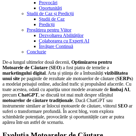
Provocări
Oportunități
Studii de Caz și Predicții
Studii de Caz
Predicții
Pregătirea pentru Viitor
Dezvoltarea Abilităților
Colaborarea cu Experți AI
Învățare Continuă
Concluzie
De-a lungul ultimelor două decenii,
Optimizarea pentru
Motoarele de Căutare
(
SEO
) a fost piatra de temelie a
marketingului digital
. Arta și știința de a îmbunătăți
vizibilitatea
unui site
pe paginile de rezultate ale motoarelor de căutare (
SERPs
)
a modelat peisajul online, aducând trafic și propulsând afacerile. Cu
toate acestea, odată cu apariția unor modele avansate de
limbaj AI
,
precum
ChatGPT
, se discută tot mai mult despre sfârșitul
motoarelor de căutare tradiționale
. Dacă ChatGPT sau
instrumente similare ar înlocui motoarele de căutare, viitorul
SEO
ar
suferi o transformare profundă. În acest blog, vom explora
schimbările potențiale, provocările și oportunitățile care ar putea
apărea într-un astfel de scenariu.
Evoluția Motoarelor de Căutare