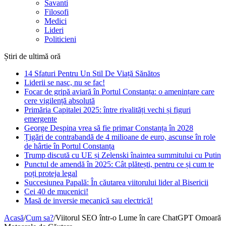
Savanti
Filosofi
Medici
Lideri
Politicieni
Știri de ultimă oră
14 Sfaturi Pentru Un Stil De Viață Sănătos
Liderii se nasc, nu se fac!
Focar de gripă aviară în Portul Constanța: o amenințare care
cere vigilență absolută
Primăria Capitalei 2025: între rivalități vechi și figuri
emergente
George Despina vrea să fie primar Constanța în 2028
Țigări de contrabandă de 4 milioane de euro, ascunse în role
de hârtie în Portul Constanța
Trump discută cu UE și Zelenski înaintea summitului cu Putin
Punctul de amendă în 2025: Cât plătești, pentru ce și cum te
poți proteja legal
Succesiunea Papală: În căutarea viitorului lider al Bisericii
Cei 40 de mucenici!
Masă de inversie mecanică sau electrică!
Acasă
/
Cum sa?
/
Viitorul SEO într-o Lume în care ChatGPT Omoară