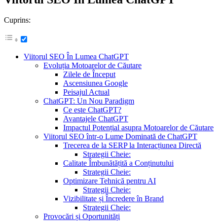
Cuprins:
Viitorul SEO În Lumea ChatGPT
Evoluția Motoarelor de Căutare
Zilele de Început
Ascensiunea Google
Peisajul Actual
ChatGPT: Un Nou Paradigm
Ce este ChatGPT?
Avantajele ChatGPT
Impactul Potențial asupra Motoarelor de Căutare
Viitorul SEO într-o Lume Dominată de ChatGPT
Trecerea de la SERP la Interacțiunea Directă
Strategii Cheie:
Calitate Îmbunătățită a Conținutului
Strategii Cheie:
Optimizare Tehnică pentru AI
Strategii Cheie:
Vizibilitate și Încredere în Brand
Strategii Cheie:
Provocări și Oportunități