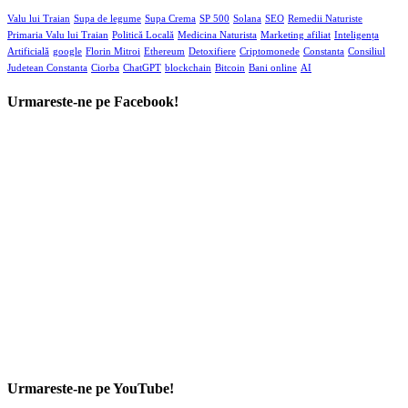
Urmareste-ne pe YouTube!
Autentifica-te
Tine-ma minte!
Ti-ai pierdut parola?
Postări Populare