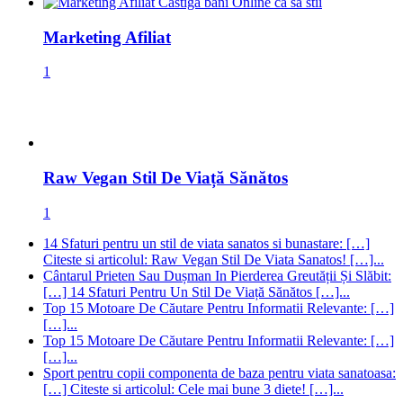
14 Sfaturi pentru un stil de viata sanatos si bunastare: […]
Citeste si articolul: Raw Vegan Stil De Viata Sanatos! […]...
Cântarul Prieten Sau Dușman In Pierderea Greutății Și Slăbit:
[…] 14 Sfaturi Pentru Un Stil De Viață Sănătos […]...
Top 15 Motoare De Căutare Pentru Informatii Relevante: […]
[…]...
Top 15 Motoare De Căutare Pentru Informatii Relevante: […]
[…]...
Sport pentru copii componenta de baza pentru viata sanatoasa:
[…] Citeste si articolul: Cele mai bune 3 diete! […]...
Valu lui Traian
Supa de legume
Supa Crema
SP 500
Solana
SEO
Remedii Naturiste
Primaria Valu lui Traian
Politică Locală
Medicina Naturista
Marketing afiliat
Inteligența
Artificială
google
Florin Mitroi
Ethereum
Detoxifiere
Criptomonede
Constanta
Consiliul
Judetean Constanta
Ciorba
ChatGPT
blockchain
Bitcoin
Bani online
AI
Urmareste-ne pe Facebook!