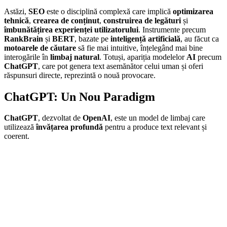
Astăzi,
SEO
este o disciplină complexă care implică
optimizarea
tehnică
,
crearea de conținut
,
construirea de legături
și
îmbunătățirea experienței utilizatorului
. Instrumente precum
RankBrain
și
BERT
, bazate pe
inteligență artificială
, au făcut ca
motoarele de căutare
să fie mai intuitive, înțelegând mai bine
interogările în
limbaj natural
. Totuși, apariția modelelor
AI
precum
ChatGPT
, care pot genera text asemănător celui uman și oferi
răspunsuri directe, reprezintă o nouă provocare.
ChatGPT: Un Nou Paradigm
ChatGPT
, dezvoltat de
OpenAI
, este un model de limbaj care
utilizează
învățarea profundă
pentru a produce text relevant și
coerent.