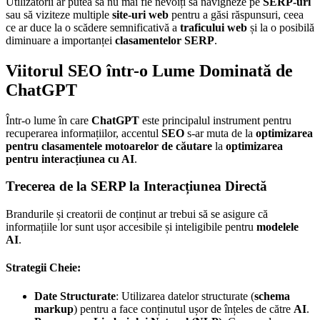
Utilizatorii ar putea să nu mai fie nevoiți să navigheze pe
SERP-uri
sau să viziteze multiple
site-uri web
pentru a găsi răspunsuri, ceea
ce ar duce la o scădere semnificativă a
traficului web
și la o posibilă
diminuare a importanței
clasamentelor SERP
.
Viitorul SEO într-o Lume Dominată de
ChatGPT
Într-o lume în care
ChatGPT
este principalul instrument pentru
recuperarea informațiilor, accentul
SEO
s-ar muta de la
optimizarea
pentru clasamentele motoarelor de căutare
la
optimizarea
pentru interacțiunea cu AI
.
Trecerea de la SERP la Interacțiunea Directă
Brandurile și creatorii de conținut ar trebui să se asigure că
informațiile lor sunt ușor accesibile și inteligibile pentru
modelele
AI
.
Strategii Cheie:
Date Structurate
: Utilizarea datelor structurate (
schema
markup
) pentru a face conținutul ușor de înțeles de către
AI
.