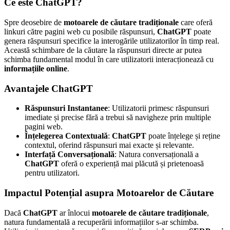
Ce este ChatGPT?
Spre deosebire de
motoarele de căutare tradiționale
care oferă
linkuri către pagini web cu posibile răspunsuri,
ChatGPT
poate
genera răspunsuri specifice la interogările utilizatorilor în timp real.
Această schimbare de la căutare la răspunsuri directe ar putea
schimba fundamental modul în care utilizatorii interacționează cu
informațiile online
.
Avantajele ChatGPT
Răspunsuri Instantanee
: Utilizatorii primesc răspunsuri
imediate și precise fără a trebui să navigheze prin multiple
pagini web.
Înțelegerea Contextuală
:
ChatGPT
poate înțelege și reține
contextul, oferind răspunsuri mai exacte și relevante.
Interfață Conversațională
: Natura conversațională a
ChatGPT
oferă o experiență mai plăcută și prietenoasă
pentru utilizatori.
Impactul Potențial asupra Motoarelor de Căutare
Dacă
ChatGPT
ar înlocui
motoarele de căutare tradiționale
,
natura fundamentală a recuperării informațiilor s-ar schimba.