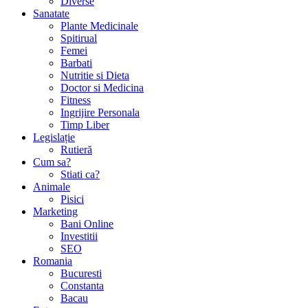
Diverse
Sanatate
Plante Medicinale
Spitirual
Femei
Barbati
Nutritie si Dieta
Doctor si Medicina
Fitness
Ingrijire Personala
Timp Liber
Legislație
Rutieră
Cum sa?
Stiati ca?
Animale
Pisici
Marketing
Bani Online
Investitii
SEO
Romania
Bucuresti
Constanta
Bacau