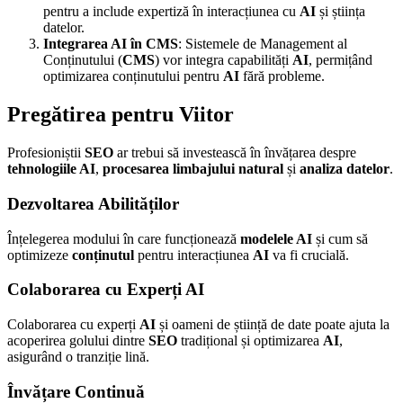
pentru a include expertiză în interacțiunea cu
AI
și știința
datelor.
Integrarea AI în CMS
: Sistemele de Management al
Conținutului (
CMS
) vor integra capabilități
AI
, permițând
optimizarea conținutului pentru
AI
fără probleme.
Pregătirea pentru Viitor
Profesioniștii
SEO
ar trebui să investească în învățarea despre
tehnologiile AI
,
procesarea limbajului natural
și
analiza datelor
.
Dezvoltarea Abilităților
Înțelegerea modului în care funcționează
modelele AI
și cum să
optimizeze
conținutul
pentru interacțiunea
AI
va fi crucială.
Colaborarea cu Experți AI
Colaborarea cu experți
AI
și oameni de știință de date poate ajuta la
acoperirea golului dintre
SEO
tradițional și optimizarea
AI
,
asigurând o tranziție lină.
Învățare Continuă