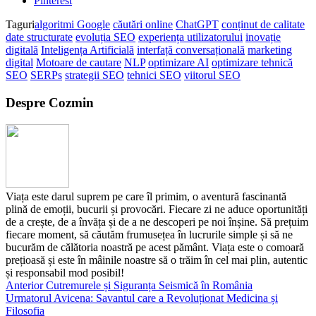
Pinterest
Taguri
algoritmi Google
căutări online
ChatGPT
conținut de calitate
date structurate
evoluția SEO
experiența utilizatorului
inovație
digitală
Inteligența Artificială
interfață conversațională
marketing
digital
Motoare de cautare
NLP
optimizare AI
optimizare tehnică
SEO
SERPs
strategii SEO
tehnici SEO
viitorul SEO
Despre Cozmin
Viața este darul suprem pe care îl primim, o aventură fascinantă
plină de emoții, bucurii și provocări. Fiecare zi ne aduce oportunități
de a crește, de a învăța și de a ne descoperi pe noi înșine. Să prețuim
fiecare moment, să căutăm frumusețea în lucrurile simple și să ne
bucurăm de călătoria noastră pe acest pământ. Viața este o comoară
prețioasă și este în mâinile noastre să o trăim în cel mai plin, autentic
și responsabil mod posibil!
Anterior
Cutremurele și Siguranța Seismică în România
Urmatorul
Avicena: Savantul care a Revoluționat Medicina și
Filosofia