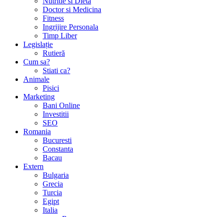
Nutritie si Dieta
Doctor si Medicina
Fitness
Ingrijire Personala
Timp Liber
Legislație
Rutieră
Cum sa?
Stiati ca?
Animale
Pisici
Marketing
Bani Online
Investitii
SEO
Romania
Bucuresti
Constanta
Bacau
Extern
Bulgaria
Grecia
Turcia
Egipt
Italia