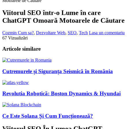
Motoarele de Căutare
Viitorul SEO într-o Lume în care
ChatGPT Omoară Motoarele de Căutare
Cozmin
Cum sa?
,
Dezvoltare Web
,
SEO
,
Tech
Lasa un comentariu
67 Vizualizări
Articole similare
Cutremurele și Siguranța Seismică în România
Revolutia Robotică: Boston Dynamics & Hyundai
Ce Este Solana Și Cum Funcționează?
Viitorul SEO În Lumea ChatGPT