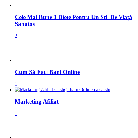
1
Postări Aleatorii
Ciorbă Rădăuțeană
Constanța la Răscruce: Necesitatea Unui Lider
Autentic Și Dedicat
Sparanghel La Cuptor Cu Parmezan