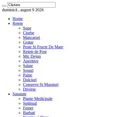
duminică , august 9 2026
Home
Retete
Supe
Ciorbe
Mancaruri
Gratar
Peste Si Fructe De Mare
Retete de Post
Mic Dejun
Aperitive
Salate
Sosuri
Paine
Dulciuri
Conserve Si Muraturi
Diverse
Sanatate
Plante Medicinale
Spitirual
Femei
Barbati