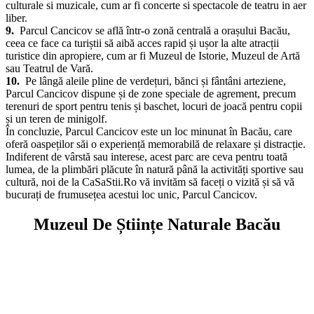
prezinta istoria vanatorii in Romania si expune numeroase trofee de
vanatoare.
8.
In sezonul de vara, Parcul Cancicov este gazda unor evenimente
culturale si muzicale, cum ar fi concerte si spectacole de teatru in aer
liber.
9.
Parcul Cancicov se află într-o zonă centrală a orașului Bacău,
ceea ce face ca turiștii să aibă acces rapid și ușor la alte atracții
turistice din apropiere, cum ar fi Muzeul de Istorie, Muzeul de Artă
sau Teatrul de Vară.
10.
Pe lângă aleile pline de verdețuri, bănci și fântâni arteziene,
Parcul Cancicov dispune și de zone speciale de agrement, precum
terenuri de sport pentru tenis și baschet, locuri de joacă pentru copii
și un teren de minigolf.
În concluzie, Parcul Cancicov este un loc minunat în Bacău, care
oferă oaspeților săi o experiență memorabilă de relaxare și distracție.
Indiferent de vârstă sau interese, acest parc are ceva pentru toată
lumea, de la plimbări plăcute în natură până la activități sportive sau
cultură, noi de la CaSaStii.Ro vă invităm să faceți o vizită și să vă
bucurați de frumusețea acestui loc unic, Parcul Cancicov.
Muzeul De Științe Naturale Bacău