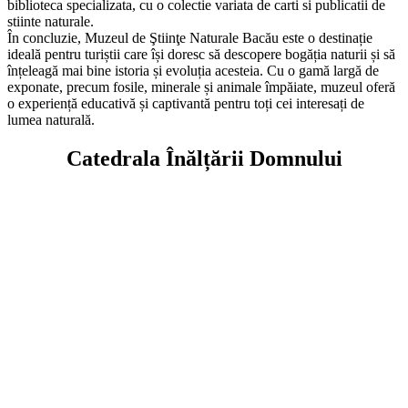
9.
Muzeul de Științe Naturale Bacău este o destinație ideală pentru
familiile cu copii, care se pot distra și învăța în același timp.
10.
Pe langa expozitiile permanente, muzeul gazduieste si o
biblioteca specializata, cu o colectie variata de carti si publicatii de
stiinte naturale.
În concluzie, Muzeul de Ştiinţe Naturale Bacău este o destinație
ideală pentru turiștii care își doresc să descopere bogăția naturii și să
înțeleagă mai bine istoria și evoluția acesteia. Cu o gamă largă de
exponate, precum fosile, minerale și animale împăiate, muzeul oferă
o experiență educativă și captivantă pentru toți cei interesați de
lumea naturală.
Catedrala Înălțării Domnului