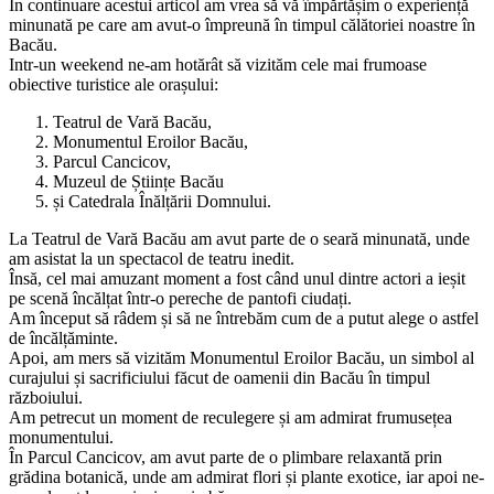
In continuare acestui articol am vrea să vă împărtășim o experiență
minunată pe care am avut-o împreună în timpul călătoriei noastre în
Bacău.
Intr-un weekend ne-am hotărât să vizităm cele mai frumoase
obiective turistice ale orașului:
Teatrul de Vară Bacău,
Monumentul Eroilor Bacău,
Parcul Cancicov,
Muzeul de Științe Bacău
și Catedrala Înălțării Domnului.
La Teatrul de Vară Bacău am avut parte de o seară minunată, unde
am asistat la un spectacol de teatru inedit.
Însă, cel mai amuzant moment a fost când unul dintre actori a ieșit
pe scenă încălțat într-o pereche de pantofi ciudați.
Am început să râdem și să ne întrebăm cum de a putut alege o astfel
de încălțăminte.
Apoi, am mers să vizităm Monumentul Eroilor Bacău, un simbol al
curajului și sacrificiului făcut de oamenii din Bacău în timpul
războiului.
Am petrecut un moment de reculegere și am admirat frumusețea