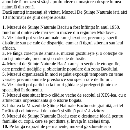
facând astfel vizita ideală pentru toate vârstele.
De asemenea, turiștii pot lua parte la ateliere practice sau excursii
organizate care le permit să exploreze mai în profunzime subiectele
abordate în muzeu și să-și aprofundeze cunoașterea despre lumea
naturală din zonă.
Dacă sunteți interesați să vizitați Muzeul De Științe Naturale iată aici
10 informații de știut despre acesta:
1.
Muzeul de Științe Naturale Bacău a fost înființat în anul 1950,
fiind unul dintre cele mai vechi muzee din regiunea Moldovei.
2.
Vizitatorii pot vedea animale rare și exotice, precum și specii
dispărute sau pe cale de dispariție, cum ar fi tigrul siberian sau leul
african.
3.
Pe lângă colecția de animale, muzeul găzduiește și o colecție de
roci și minerale, precum și o colecție de fosile.
4.
Muzeul de Științe Naturale Bacău are și o secție de etnografie,
care prezintă tradițiile și obiceiurile populare din zona Bacăului.
5.
Muzeul organizează în mod regulat expoziții temporare cu teme
variate, precum animale preistorice sau specii rare de fluturi.
6.
Vizitatorii pot participa la tururi ghidate și prelegeri ținute de
specialiști în domeniu.
7.
Muzeul este situat într-o clădire veche de secolul al XIX-lea, cu o
arhitectură impresionantă și o istorie bogată.
8.
Intrarea la Muzeul de Științe Naturale Bacău este gratuită, astfel
încât toți cei interesați de natură și știință pot să-l viziteze.