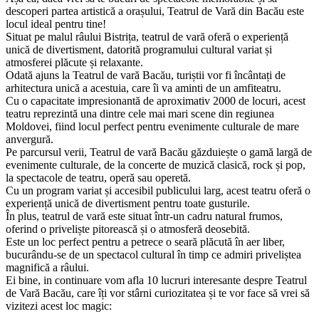
Este mai mult decât un simplu obiectiv turistic, este o emblemă
culturală și artistică a Bacăului și a întregii regiuni.
Așa că, dacă vrei să te bucuri de spectacole memorabile și să
descoperi partea artistică a orașului, Teatrul de Vară din Bacău este
locul ideal pentru tine!
Situat pe malul râului Bistrița, teatrul de vară oferă o experiență
unică de divertisment, datorită programului cultural variat și
atmosferei plăcute și relaxante.
Odată ajuns la Teatrul de vară Bacău, turiștii vor fi încântați de
arhitectura unică a acestuia, care îi va aminti de un amfiteatru.
Cu o capacitate impresionantă de aproximativ 2000 de locuri, acest
teatru reprezintă una dintre cele mai mari scene din regiunea
Moldovei, fiind locul perfect pentru evenimente culturale de mare
anvergură.
Pe parcursul verii, Teatrul de vară Bacău găzduiește o gamă largă de
evenimente culturale, de la concerte de muzică clasică, rock și pop,
la spectacole de teatru, operă sau operetă.
Cu un program variat și accesibil publicului larg, acest teatru oferă o
experiență unică de divertisment pentru toate gusturile.
În plus, teatrul de vară este situat într-un cadru natural frumos,
oferind o priveliște pitorească și o atmosferă deosebită.
Este un loc perfect pentru a petrece o seară plăcută în aer liber,
bucurându-se de un spectacol cultural în timp ce admiri priveliștea
magnifică a râului.
Ei bine, in continuare vom afla 10 lucruri interesante despre Teatrul