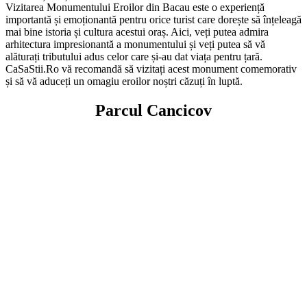
10.
Monumentul Eroilor din Bacău este unul dintre cele mai
importante simboluri ale orașului, fiind inclus în numeroase ghiduri
turistice și cărți de istorie.
Vizitarea Monumentului Eroilor din Bacau este o experiență
importantă și emoționantă pentru orice turist care dorește să înțeleagă
mai bine istoria și cultura acestui oraș. Aici, veți putea admira
arhitectura impresionantă a monumentului și veți putea să vă
alăturați tributului adus celor care și-au dat viața pentru țară.
CaSaStii.Ro vă recomandă să vizitați acest monument comemorativ
și să vă aduceți un omagiu eroilor noștri căzuți în luptă.
Parcul Cancicov