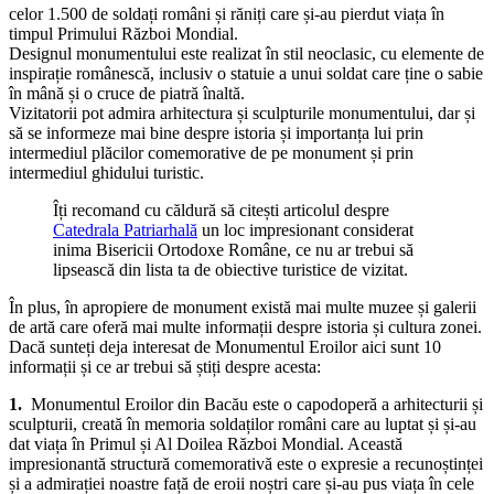
Așa că, dacă vrei să respecți și să onorezi memoria eroilor, nu rata o
vizită la Monumentul Eroilor Bacău!
Monumentul Eroilor
Bacău a fost ridicat în anul 1923 în memoria
celor 1.500 de soldați români și răniți care și-au pierdut viața în
timpul Primului Război Mondial.
Designul monumentului este realizat în stil neoclasic, cu elemente de
inspirație românescă, inclusiv o statuie a unui soldat care ține o sabie
în mână și o cruce de piatră înaltă.
Vizitatorii pot admira arhitectura și sculpturile monumentului, dar și
să se informeze mai bine despre istoria și importanța lui prin
intermediul plăcilor comemorative de pe monument și prin
intermediul ghidului turistic.
Îți recomand cu căldură să citești articolul despre
Catedrala Patriarhală
un loc impresionant considerat
inima Bisericii Ortodoxe Române, ce nu ar trebui să
lipsească din lista ta de obiective turistice de vizitat.
În plus, în apropiere de monument există mai multe muzee și galerii
de artă care oferă mai multe informații despre istoria și cultura zonei.
Dacă sunteți deja interesat de Monumentul Eroilor aici sunt 10
informații și ce ar trebui să știți despre acesta:
1.
Monumentul Eroilor din Bacău este o capodoperă a arhitecturii și
sculpturii, creată în memoria soldaților români care au luptat și și-au