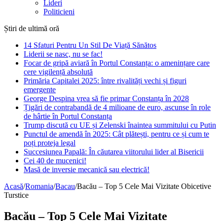
Savanti
Filosofi
Medici
Lideri
Politicieni
Știri de ultimă oră
14 Sfaturi Pentru Un Stil De Viață Sănătos
Liderii se nasc, nu se fac!
Focar de gripă aviară în Portul Constanța: o amenințare care
cere vigilență absolută
Primăria Capitalei 2025: între rivalități vechi și figuri
emergente
George Despina vrea să fie primar Constanța în 2028
Țigări de contrabandă de 4 milioane de euro, ascunse în role
de hârtie în Portul Constanța
Trump discută cu UE și Zelenski înaintea summitului cu Putin
Punctul de amendă în 2025: Cât plătești, pentru ce și cum te
poți proteja legal
Succesiunea Papală: În căutarea viitorului lider al Bisericii
Cei 40 de mucenici!
Masă de inversie mecanică sau electrică!
Acasă
/
Romania
/
Bacau
/
Bacău – Top 5 Cele Mai Vizitate Obicetive