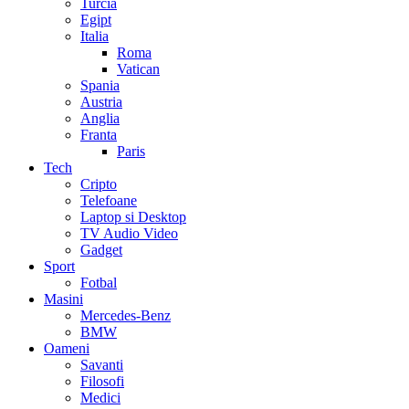
Extern
Bulgaria
Grecia
Turcia
Egipt
Italia
Roma
Vatican
Spania
Austria
Anglia
Franta
Paris
Tech
Cripto
Telefoane
Laptop si Desktop
TV Audio Video
Gadget
Sport
Fotbal
Masini
Mercedes-Benz
BMW
Oameni