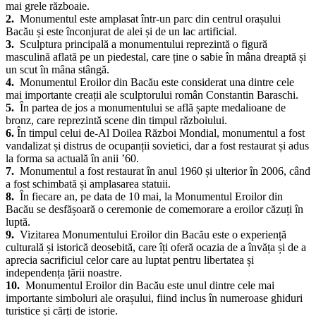
dat viața în Primul și Al Doilea Război Mondial. Această
impresionantă structură comemorativă este o expresie a recunoștinței
și a admirației noastre față de eroii noștri care și-au pus viața în cele
mai grele războaie.
2.
Monumentul este amplasat într-un parc din centrul orașului
Bacău și este înconjurat de alei și de un lac artificial.
3.
Sculptura principală a monumentului reprezintă o figură
masculină aflată pe un piedestal, care ține o sabie în mâna dreaptă și
un scut în mâna stângă.
4.
Monumentul Eroilor din Bacău este considerat una dintre cele
mai importante creații ale sculptorului român Constantin Baraschi.
5.
În partea de jos a monumentului se află șapte medalioane de
bronz, care reprezintă scene din timpul războiului.
6.
În timpul celui de-Al Doilea Război Mondial, monumentul a fost
vandalizat și distrus de ocupanții sovietici, dar a fost restaurat și adus
la forma sa actuală în anii ’60.
7.
Monumentul a fost restaurat în anul 1960 și ulterior în 2006, când
a fost schimbată și amplasarea statuii.
8.
În fiecare an, pe data de 10 mai, la Monumentul Eroilor din
Bacău se desfășoară o ceremonie de comemorare a eroilor căzuți în
luptă.
9.
Vizitarea Monumentului Eroilor din Bacău este o experiență
culturală și istorică deosebită, care îți oferă ocazia de a învăța și de a
aprecia sacrificiul celor care au luptat pentru libertatea și
independența țării noastre.