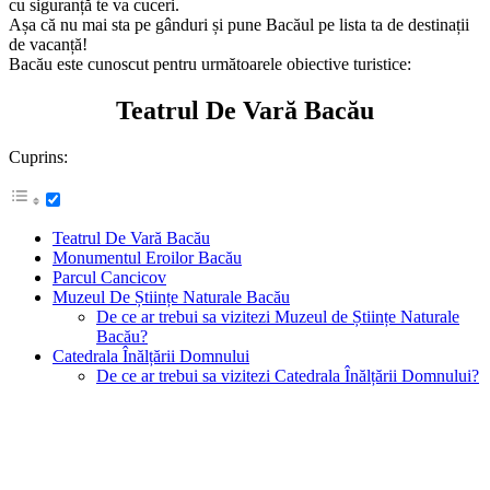
oameni primitori și multe surprize pe parcurs, atunci Bacăul este
alegerea perfectă pentru tine.
Orașul are un farmec aparte și îți va oferi o experiență autentică, care
cu siguranță te va cuceri.
Așa că nu mai sta pe gânduri și pune Bacăul pe lista ta de destinații
de vacanță!
Bacău este cunoscut pentru următoarele obiective turistice:
Teatrul De Vară Bacău
Cuprins:
Teatrul De Vară Bacău
Monumentul Eroilor Bacău
Parcul Cancicov
Muzeul De Științe Naturale Bacău
De ce ar trebui sa vizitezi Muzeul de Științe Naturale
Bacău?
Catedrala Înălțării Domnului
De ce ar trebui sa vizitezi Catedrala Înălțării Domnului?