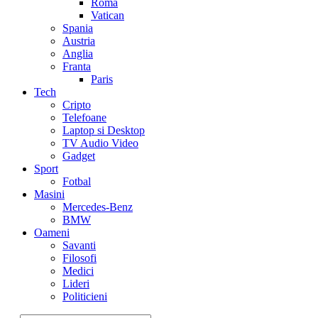
Roma
Vatican
Spania
Austria
Anglia
Franta
Paris
Tech
Cripto
Telefoane
Laptop si Desktop
TV Audio Video
Gadget
Sport
Fotbal
Masini
Mercedes-Benz
BMW
Oameni
Savanti
Filosofi
Medici
Lideri
Politicieni