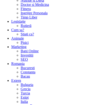
Nutritie si Dieta
Doctor si Medicina
Fitness
Ingrijire Personala
Timp Liber
Legislație
Rutieră
Cum sa?
Stiati ca?
Animale
Pisici
Marketing
Bani Online
Investitii
SEO
Romania
Bucuresti
Constanta
Bacau
Extern
Bulgaria
Grecia
Turcia
Egipt
Italia