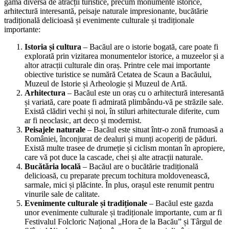
exploreze cultura și istoria românească, să se bucure de frumusețea
naturală a zonei și să experimenteze tradițiile și gastronomia locale.
CaSaStii.Ro încurajează vizitarea Bacăului, deoarece orașul oferă o
gamă diversă de atracții turistice, precum monumente istorice,
arhitectură interesantă, peisaje naturale impresionante, bucătărie
tradițională delicioasă și evenimente culturale și tradiționale
importante:
Istoria și cultura
– Bacăul are o istorie bogată, care poate fi
explorată prin vizitarea monumentelor istorice, a muzeelor și a
altor atracții culturale din oraș. Printre cele mai importante
obiective turistice se numără Cetatea de Scaun a Bacăului,
Muzeul de Istorie și Arheologie și Muzeul de Artă.
Arhitectura
– Bacăul este un oraș cu o arhitectură interesantă
și variată, care poate fi admirată plimbându-vă pe străzile sale.
Există clădiri vechi și noi, în stiluri arhitecturale diferite, cum
ar fi neoclasic, art deco și modernist.
Peisajele naturale
– Bacăul este situat într-o zonă frumoasă a
României, înconjurat de dealuri și munți acoperiți de păduri.
Există multe trasee de drumeție și ciclism montan în apropiere,
care vă pot duce la cascade, chei și alte atracții naturale.
Bucătăria locală
– Bacăul are o bucătărie tradițională
delicioasă, cu preparate precum tochitura moldovenească,
sarmale, mici și plăcinte. În plus, orașul este renumit pentru
vinurile sale de calitate.