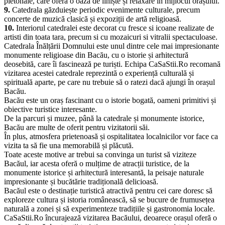
7.
Catedrala dispune de o librărie bine aprovizionată cu cărți
religioase și culturale, precum și cu obiecte de cult.
8.
În preajma catedralei se află un parc amenajat cu bănci și alei
pietonale, care oferă o oază de liniște și relaxare în mijlocul orașului.
9.
Catedrala găzduiește periodic evenimente culturale, precum
concerte de muzică clasică și expoziții de artă religioasă.
10.
Interiorul catedralei este decorat cu fresce si icoane realizate de
artisti din toata tara, precum si cu mozaicuri si vitralii spectaculoase.
Catedrala Înălțării Domnului este unul dintre cele mai impresionante
monumente religioase din Bacău, cu o istorie și arhitectură
deosebită, care îi fascinează pe turiști. Echipa CaSaStii.Ro recomană
vizitarea acestei catedrale reprezintă o experiență culturală și
spirituală aparte, pe care nu trebuie să o ratezi dacă ajungi în orașul
Bacău.
Bacău este un oraș fascinant cu o istorie bogată, oameni primitivi și
obiective turistice interesante.
De la parcuri și muzee, până la catedrale și monumente istorice,
Bacău are multe de oferit pentru vizitatorii săi.
În plus, atmosfera prietenoasă și ospitalitatea localnicilor vor face ca
vizita ta să fie una memorabilă și plăcută.
Toate aceste motive ar trebui sa convinga un turist să viziteze
Bacăul, iar acesta oferă o mulțime de atracții turistice, de la
monumente istorice și arhitectură interesantă, la peisaje naturale
impresionante și bucătărie tradițională delicioasă.
Bacăul este o destinație turistică atractivă pentru cei care doresc să