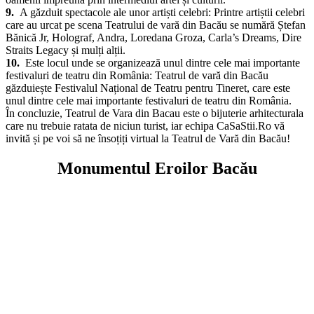
8.
Este un simbol cultural important: Teatrul de vară din Bacău este
un simbol cultural important pentru oraș și un loc care aduce
oamenii împreună prin intermediul artei și culturii.
9.
A găzduit spectacole ale unor artiști celebri: Printre artiștii celebri
care au urcat pe scena Teatrului de vară din Bacău se numără Ștefan
Bănică Jr, Holograf, Andra, Loredana Groza, Carla’s Dreams, Dire
Straits Legacy și mulți alții.
10.
Este locul unde se organizează unul dintre cele mai importante
festivaluri de teatru din România: Teatrul de vară din Bacău
găzduiește Festivalul Național de Teatru pentru Tineret, care este
unul dintre cele mai importante festivaluri de teatru din România.
În concluzie, Teatrul de Vara din Bacau este o bijuterie arhitecturala
care nu trebuie ratata de niciun turist, iar echipa CaSaStii.Ro vă
invită și pe voi să ne însoțiți virtual la Teatrul de Vară din Bacău!
Monumentul Eroilor Bacău