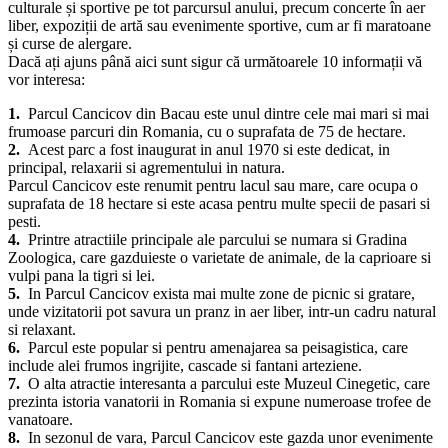
Aici, turiștii pot să se plimbe pe malul lacului sau să închirieze barci
cu vâsle pentru a se bucura de o plimbare relaxantă pe apă.
De asemenea, Parcul Cancicov găzduiește diverse evenimente
culturale și sportive pe tot parcursul anului, precum concerte în aer
liber, expoziții de artă sau evenimente sportive, cum ar fi maratoane
și curse de alergare.
Dacă ați ajuns până aici sunt sigur că următoarele 10 informații vă
vor interesa:
1.
Parcul Cancicov din Bacau este unul dintre cele mai mari si mai
frumoase parcuri din Romania, cu o suprafata de 75 de hectare.
2.
Acest parc a fost inaugurat in anul 1970 si este dedicat, in
principal, relaxarii si agrementului in natura.
Parcul Cancicov este renumit pentru lacul sau mare, care ocupa o
suprafata de 18 hectare si este acasa pentru multe specii de pasari si
pesti.
4.
Printre atractiile principale ale parcului se numara si Gradina
Zoologica, care gazduieste o varietate de animale, de la caprioare si
vulpi pana la tigri si lei.
5.
In Parcul Cancicov exista mai multe zone de picnic si gratare,
unde vizitatorii pot savura un pranz in aer liber, intr-un cadru natural
si relaxant.
6.
Parcul este popular si pentru amenajarea sa peisagistica, care
include alei frumos ingrijite, cascade si fantani arteziene.
7.
O alta atractie interesanta a parcului este Muzeul Cinegetic, care