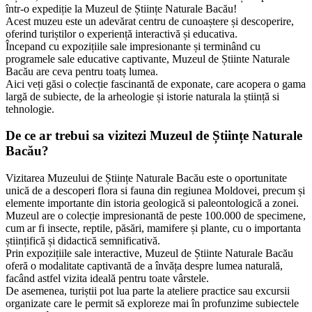
Este locul ideal pentru cei care vor să-și mărească cultura generală și
să învețe lucruri noi și interesante.
Așa că, hai să ne îmbrăcăm în costume de cercetători și să pornim
într-o expediție la Muzeul de Științe Naturale Bacău!
Acest muzeu este un adevărat centru de cunoaștere și descoperire,
oferind turiștilor o experiență interactivă și educativa.
Începand cu expozițiile sale impresionante și terminând cu
programele sale educative captivante, Muzeul de Știinte Naturale
Bacău are ceva pentru toatș lumea.
Aici veți găsi o colecție fascinantă de exponate, care acopera o gama
largă de subiecte, de la arheologie și istorie naturala la știință si
tehnologie.
De ce ar trebui sa vizitezi Muzeul de Științe Naturale
Bacău?
Vizitarea Muzeului de Științe Naturale Bacău este o oportunitate
unică de a descoperi flora si fauna din regiunea Moldovei, precum și
elemente importante din istoria geologică si paleontologică a zonei.
Muzeul are o colecție impresionantă de peste 100.000 de specimene,
cum ar fi insecte, reptile, păsări, mamifere și plante, cu o importanta
științifică și didactică semnificativă.
Prin expozițiile sale interactive, Muzeul de Știinte Naturale Bacău
oferă o modalitate captivantă de a învăța despre lumea naturală,