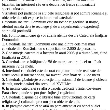
lăcașe de cult din Bacău, reprezentând o importantă atracție turistică
pentru vizitatori.
Catedrala are o arhitectură impresionantă, inspirată din stilul
bizantin, iar interiorul său este decorat cu fresce și mozaicuri
spectaculoase.
Vizitatorii pot participa la slujbele religioase și pot admira icoanele și
obiectele de cult expuse în interiorul catedralei.
Catedrala Înălțării Domnului este un loc de rugăciune și liniște,
oferind ocazia de a te reculege și de a experimenta o experiență
spirituală profundă.
Iată 10 informații care îți vor atrage atenția despre Catedrala Înălțării
Domnului:
1.
Catedrala Înălțării Domnului este una dintre cele mai mari
catedrale din România, cu o capacitate de 2.000 de persoane.
2.
Construcția catedralei a început în anul 2005 și a durat 8 ani, fiind
finalizată în 2013.
3.
Catedrala are o înălțime de 58 de metri, iar turnul cel mai înalt
măsoară 72 de metri.
4.
Interiorul catedralei este decorat cu picturi murale realizate de
artiști locali și internaționali, iar tavanul este înalt de 30 de metri.
5.
Catedrala găzduiește o colecție impresionantă de icoane și obiecte
de cult, unele datând din secolul al XVIII-lea.
6.
În incinta catedralei se află o capelă dedicată Sfintei Cuvioase
Parascheva, unde se pot ține slujbe și rugăciuni.