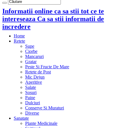
Informatii online ca sa stii tot ce te
intereseaza Ca sa stii informatii de
incredere
Home
Retete
Supe
Ciorbe
Mancaruri
Gratar
Peste Si Fructe De Mare
Retete de Post
Mic Dejun
Aperitive
Salate
Sosuri
Paine
Dulciuri
Conserve Si Muraturi