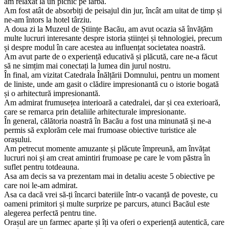
monumentului.
În Parcul Cancicov, am avut parte de o plimbare relaxantă prin
grădina botanică, unde am admirat flori și plante exotice, iar apoi ne-
am relaxat la un picnic pe iarbă.
Am fost atât de absorbiți de peisajul din jur, încât am uitat de timp și
ne-am întors la hotel târziu.
A doua zi la Muzeul de Științe Bacău, am avut ocazia să învățăm
multe lucruri interesante despre istoria științei și tehnologiei, precum
și despre modul în care acestea au influențat societatea noastră.
Am avut parte de o experiență educativă și plăcută, care ne-a făcut
să ne simțim mai conectați la lumea din jurul nostru.
În final, am vizitat Catedrala Înălțării Domnului, pentru un moment
de liniste, unde am gasit o clădire impresionantă cu o istorie bogată
și o arhitectură impresionantă.
Am admirat frumusețea interioară a catedralei, dar și cea exterioară,
care se remarca prin detaliile arhitecturale impresionante.
În general, călătoria noastră în Bacău a fost una minunată și ne-a
permis să explorăm cele mai frumoase obiective turistice ale
orașului.
Am petrecut momente amuzante și plăcute împreună, am învățat
lucruri noi și am creat amintiri frumoase pe care le vom păstra în
suflet pentru totdeauna.
Asa am decis sa va prezentam mai in detaliu aceste 5 obiective pe
care noi le-am admirat.
Asa ca dacă vrei să-ți încarci bateriile într-o vacanță de poveste, cu