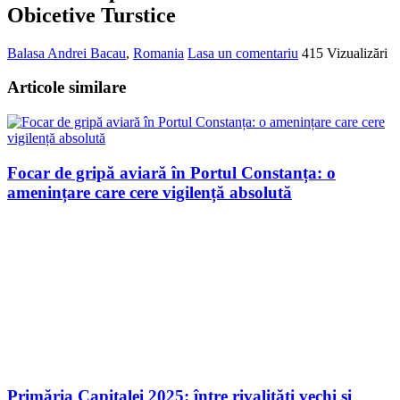
Turstice
Bacău – Top 5 Cele Mai Vizitate
Obicetive Turstice
Balasa Andrei
Bacau
,
Romania
Lasa un comentariu
415 Vizualizări
Articole similare
Focar de gripă aviară în Portul Constanța: o
amenințare care cere vigilență absolută