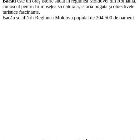
multe povești de împărtășit.
Așa că, lasă deoparte ideea de frig și vino să descoperi farmecul
orașului Bacău, plin de viață și de surprize amuzante!
Bacău
este un oraș istoric situat în regiunea Moldovei din România,
cunoscut pentru frumusețea sa naturală, istoria bogată și obiectivele
turistice fascinante.
Bacău se află în Regiunea Moldova populat de 204 500 de oameni.