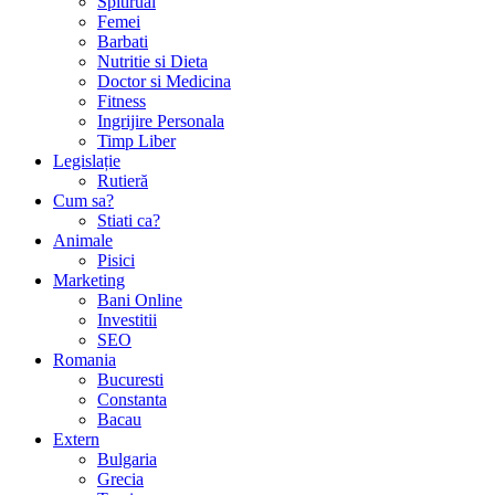
Diverse
Sanatate
Plante Medicinale
Spitirual
Femei
Barbati
Nutritie si Dieta
Doctor si Medicina
Fitness
Ingrijire Personala
Timp Liber
Legislație
Rutieră
Cum sa?
Stiati ca?
Animale
Pisici
Marketing
Bani Online
Investitii
SEO
Romania
Bucuresti
Constanta
Bacau