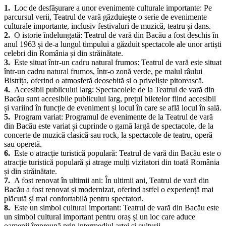
de Vară Bacău, care îți vor stârni curiozitatea și te vor face să vrei să
vizitezi acest loc magic:
1.
Loc de desfășurare a unor evenimente culturale importante: Pe
parcursul verii, Teatrul de vară găzduiește o serie de evenimente
culturale importante, inclusiv festivaluri de muzică, teatru și dans.
2.
O istorie îndelungată: Teatrul de vară din Bacău a fost deschis în
anul 1963 și de-a lungul timpului a găzduit spectacole ale unor artiști
celebri din România și din străinătate.
3.
Este situat într-un cadru natural frumos: Teatrul de vară este situat
într-un cadru natural frumos, într-o zonă verde, pe malul râului
Bistrița, oferind o atmosferă deosebită și o priveliște pitorească.
4.
Accesibil publicului larg: Spectacolele de la Teatrul de vară din
Bacău sunt accesibile publicului larg, prețul biletelor fiind accesibil
și variind în funcție de eveniment și locul în care se află locul în sală.
5.
Program variat: Programul de evenimente de la Teatrul de vară
din Bacău este variat și cuprinde o gamă largă de spectacole, de la
concerte de muzică clasică sau rock, la spectacole de teatru, operă
sau operetă.
6.
Este o atracție turistică populară: Teatrul de vară din Bacău este o
atracție turistică populară și atrage mulți vizitatori din toată România
și din străinătate.
7.
A fost renovat în ultimii ani: În ultimii ani, Teatrul de vară din
Bacău a fost renovat și modernizat, oferind astfel o experiență mai
plăcută și mai confortabilă pentru spectatori.