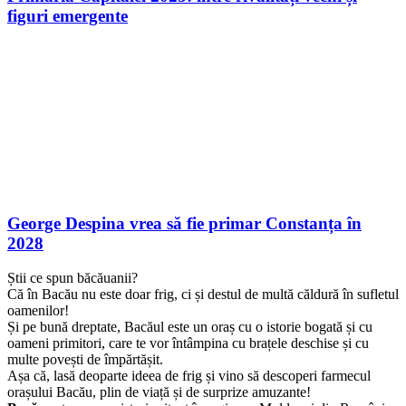
Primăria Capitalei 2025: între rivalități vechi și
figuri emergente
George Despina vrea să fie primar Constanța în
2028
Știi ce spun băcăuanii?
Că în Bacău nu este doar frig, ci și destul de multă căldură în sufletul
oamenilor!
Și pe bună dreptate, Bacăul este un oraș cu o istorie bogată și cu
oameni primitori, care te vor întâmpina cu brațele deschise și cu