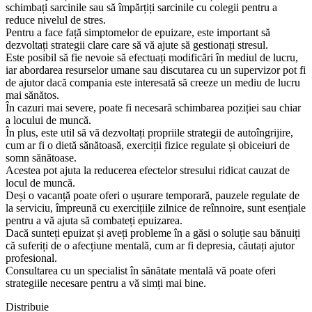
schimbați sarcinile sau să împărțiți sarcinile cu colegii pentru a
reduce nivelul de stres.
Pentru a face față simptomelor de epuizare, este important să
dezvoltați strategii clare care să vă ajute să gestionați stresul.
Este posibil să fie nevoie să efectuați modificări în mediul de lucru,
iar abordarea resurselor umane sau discutarea cu un supervizor pot fi
de ajutor dacă compania este interesată să creeze un mediu de lucru
mai sănătos.
În cazuri mai severe, poate fi necesară schimbarea poziției sau chiar
a locului de muncă.
În plus, este util să vă dezvoltați propriile strategii de autoîngrijire,
cum ar fi o dietă sănătoasă, exerciții fizice regulate și obiceiuri de
somn sănătoase.
Acestea pot ajuta la reducerea efectelor stresului ridicat cauzat de
locul de muncă.
Deși o vacanță poate oferi o ușurare temporară, pauzele regulate de
la serviciu, împreună cu exercițiile zilnice de reînnoire, sunt esențiale
pentru a vă ajuta să combateți epuizarea.
Dacă sunteți epuizat și aveți probleme în a găsi o soluție sau bănuiți
că suferiți de o afecțiune mentală, cum ar fi depresia, căutați ajutor
profesional.
Consultarea cu un specialist în sănătate mentală vă poate oferi
strategiile necesare pentru a vă simți mai bine.
Distribuie