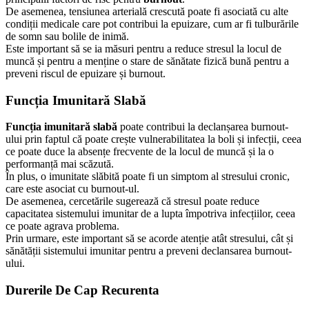
De asemenea, tensiunea arterială crescută poate fi asociată cu alte
condiții medicale care pot contribui la epuizare, cum ar fi tulburările
de somn sau bolile de inimă.
Este important să se ia măsuri pentru a reduce stresul la locul de
muncă și pentru a menține o stare de sănătate fizică bună pentru a
preveni riscul de epuizare și burnout.
Funcția Imunitară Slabă
Funcția imunitară slabă
poate contribui la declanșarea burnout-
ului prin faptul că poate crește vulnerabilitatea la boli și infecții, ceea
ce poate duce la absențe frecvente de la locul de muncă și la o
performanță mai scăzută.
În plus, o imunitate slăbită poate fi un simptom al stresului cronic,
care este asociat cu burnout-ul.
De asemenea, cercetările sugerează că stresul poate reduce
capacitatea sistemului imunitar de a lupta împotriva infecțiilor, ceea
ce poate agrava problema.
Prin urmare, este important să se acorde atenție atât stresului, cât și
sănătății sistemului imunitar pentru a preveni declansarea burnout-
ului.
Durerile De Cap Recurenta