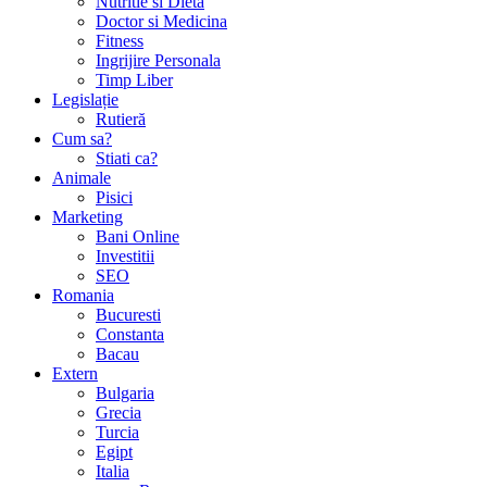
Nutritie si Dieta
Doctor si Medicina
Fitness
Ingrijire Personala
Timp Liber
Legislație
Rutieră
Cum sa?
Stiati ca?
Animale
Pisici
Marketing
Bani Online
Investitii
SEO
Romania
Bucuresti
Constanta
Bacau
Extern
Bulgaria
Grecia
Turcia
Egipt
Italia