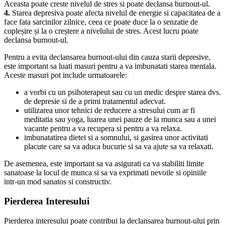
Aceasta poate creste nivelul de stres si poate declansa burnout-ul.
4.
Starea depresiva poate afecta nivelul de energie si capacitatea de a
face fata sarcinilor zilnice, ceea ce poate duce la o senzatie de
copleșire și la o creștere a nivelului de stres. Acest lucru poate
declansa burnout-ul.
Pentru a evita declansarea burnout-ului din cauza starii depresive,
este important sa luati masuri pentru a va imbunatati starea mentala.
Aceste masuri pot include urmatoarele:
a vorbi cu un psihoterapeut sau cu un medic despre starea dvs.
de depresie si de a primi tratamentul adecvat.
utilizarea unor tehnici de reducere a stresului cum ar fi
meditatia sau yoga, luarea unei pauze de la munca sau a unei
vacante pentru a va recupera si pentru a va relaxa.
imbunatatirea dietei si a somnului, si gasirea unor activitati
placute care sa va aduca bucurie si sa va ajute sa va relaxati.
De asemenea, este important sa va asigurati ca va stabiliti limite
sanatoase la locul de munca si sa va exprimati nevoile si opiniile
intr-un mod sanatos si constructiv.
Pierderea Interesului
Pierderea interesului poate contribui la declansarea burnout-ului prin