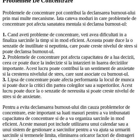
Problemele De Concentrare
Problemele de concentrare pot contribui la declansarea burnout-ului
prin mai multe mecanisme. Iata cateva moduri in care problemele de
concentrare pot afecta sanatatea mentala si declansa burnout-ul:
1.
Cand aveti probleme de concentrare, veti avea dificultati in a
finaliza sarcinile la timp si in mod eficient. Aceasta poate duce la o
senzatie de inutilitate si neputinta, care poate creste nivelul de stres si
poate declansa burnout-ul.
2.
Problemele de concentrare pot afecta capacitatea de a lua decizii,
ceea ce poate duce la indecizie si la intarzieri in luarea deciziilor
importante. Acest lucru poate contribui la un sentiment de anxietate
si la cresterea nivelului de stres, care sunt asociate cu burnout-ul.
3.
Lipsa de concentrare poate afecta performanta la locul de munca
si poate duce la critici din partea colegilor sau a superiorilor. Acest
lucru poate duce la o senzatie de nereusita si poate creste nivelul de
stres si de anxietate.
Pentru a evita declansarea burnout-ului din cauza problemelor de
concentrare, este important sa luati masuri pentru a va imbunatati
capacitatea de concentrare si de a va organiza sarcinile in mod
eficient. Aceste masuri pot include utilizarea unui calendar sau a
unui sistem de gestionare a sarcinilor pentru a va ajuta sa urmariti
sarcinile si termenele limita, eliminarea oricaror factori de distrageri