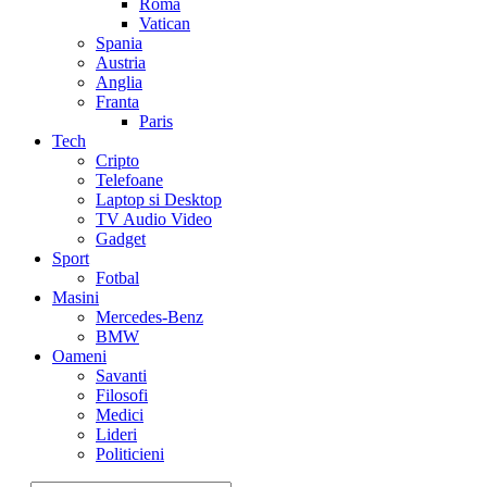
Roma
Vatican
Spania
Austria
Anglia
Franta
Paris
Tech
Cripto
Telefoane
Laptop si Desktop
TV Audio Video
Gadget
Sport
Fotbal
Masini
Mercedes-Benz
BMW
Oameni
Savanti
Filosofi
Medici
Lideri
Politicieni