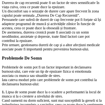
Durerea de cap recurentă poate fi un factor de stres semnificativ în
viața cuiva, ceea ce poate duce la epuizare.
Un disconfort sau o senzație de durere care apare frecvent în zona
capului poate semnala „Durerea De Cap Recurentă”.
Persoanele care suferă de dureri de cap frecvente pot fi forțate să își
adapteze programul de muncă și activitățile zilnice în funcție de
acestea, ceea ce poate duce la oboseală și frustrare.
De asemenea, durerea cronică poate fi asociată cu un somn
neodihnitor, anxietate și depresie, toate fiind factori care pot
contribui la epuizare.
Prin urmare, gestionarea durerii de cap și a altor afecțiuni medicale
asociate poate fi importantă pentru prevenirea burnout-ului.
Problemele De Somn
Problemele de somn pot fi un factor important in declansarea
burnout-ului, care este un tip de epuizare fizica si emotionala
asociata cu munca sau situatiile de stres.
Iata cateva moduri prin care problemele de somn pot contribui la
declansarea burnout-ului:
1.
Lipsa de somn poate duce la o scadere a performantei la locul de
munca si la o crestere a nivelului de stres.
Cand oamenii nu dorm suficient, sunt mai susceptibili la greseli si la
indeplinirea incompleta a sarcinilor, ceea ce poate duce la sentimente