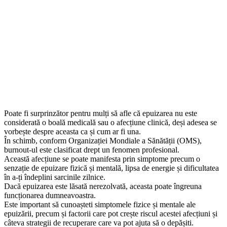
Poate fi surprinzător pentru mulți să afle că epuizarea nu este
considerată o boală medicală sau o afecțiune clinică, deși adesea se
vorbește despre aceasta ca și cum ar fi una.
În schimb, conform Organizației Mondiale a Sănătății (OMS),
burnout-ul este clasificat drept un fenomen profesional.
Această afecțiune se poate manifesta prin simptome precum o
senzație de epuizare fizică și mentală, lipsa de energie și dificultatea
în a-ți îndeplini sarcinile zilnice.
Dacă epuizarea este lăsată nerezolvată, aceasta poate îngreuna
funcționarea dumneavoastra.
Este important să cunoașteti simptomele fizice și mentale ale
epuizării, precum și factorii care pot crește riscul acestei afecțiuni și
câteva strategii de recuperare care va pot ajuta să o depășiti.