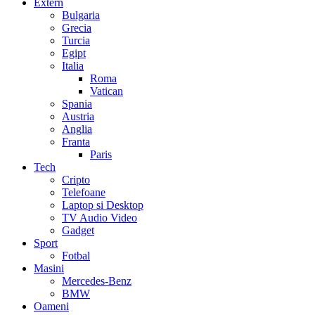
Extern
Bulgaria
Grecia
Turcia
Egipt
Italia
Roma
Vatican
Spania
Austria
Anglia
Franta
Paris
Tech
Cripto
Telefoane
Laptop si Desktop
TV Audio Video
Gadget
Sport
Fotbal
Masini
Mercedes-Benz
BMW
Oameni