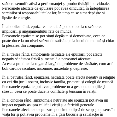
scădere semnificativă a performanței și productivității individuale.
Persoanele afectate de epuizare pot avea dificultăți în îndeplinirea
sarcinilor și responsabilităților lor, în timp ce se simt depășite și
lipsite de energie.
În al doilea rând, epuizarea netratată poate duce la o scădere a
implicării și angajamentului față de muncă.
Persoanele epuizate se pot simți depășite și demotivate, ceea ce
poate duce la un nivel scăzut de satisfacție la locul de muncă și chiar
la plecarea din companie.
În al treilea rând, simptomele netratate ale epuizării pot afecta
negativ sănătatea fizică și mentală a persoanei afectate.
Acestea pot duce la o gamă largă de probleme de sănătate, cum ar fi
boli cardiovasculare, insomnie, anxietate și depresie.
În al patrulea rând, epuizarea netratată poate afecta negativ și relațiile
cu cei din jurul nostru, inclusiv familia, prietenii și colegii de muncă.
Persoanele epuizate pot avea probleme în a gestiona emoțiile și
stresul, ceea ce poate duce la conflicte și tensiuni în relații.
În al cincilea rând, simptomele netratate ale epuizării pot avea un
impact negativ asupra calității vieții și a fericirii generale.
Persoanele afectate de epuizare pot simți o lipsă de scop și de sens în
viața lor și pot avea probleme în a găsi bucurie și satisfacție în