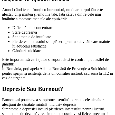
Atunci când te confrunți cu burnout-ul, nu doar corpul tău este
afectat, ci și mintea și emoțiile tale. Iată câteva dintre cele mai
întâlnite simptome mentale ale epuizării:
Dificultăți de concentrare
Stare depresivă
Sentimente de inutilitate
Pierderea interesului sau plăcerii pentru activități care înainte
îți aduceau satisfacție
Gânduri suicidare
Este important să ceri ajutor și suport dacă te confrunți cu astfel de
gânduri.
În România, poți apela Alianța Română de Prevenție a Suicidului
pentru sprijin și asistență de la un consilier instruit, sau suna la 112 în
caz de urgență.
Depresie Sau Burnout?
Burnout-ul poate avea simptome asemănătoare cu cele ale altor
afecțiuni de sănătate mintală, inclusiv depresia.
Simptomele depresiei includ pierderea interesului pentru lucruri,
sentimente de dezamăgire, simptome cognitive și fizice, precum și