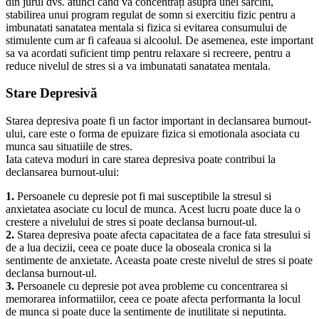
din jurul dvs. atunci cand va concentrați asupra unei sarcini,
stabilirea unui program regulat de somn si exercitiu fizic pentru a
imbunatati sanatatea mentala si fizica si evitarea consumului de
stimulente cum ar fi cafeaua si alcoolul. De asemenea, este important
sa va acordati suficient timp pentru relaxare si recreere, pentru a
reduce nivelul de stres si a va imbunatati sanatatea mentala.
Stare Depresivă
Starea depresiva poate fi un factor important in declansarea burnout-
ului, care este o forma de epuizare fizica si emotionala asociata cu
munca sau situatiile de stres.
Iata cateva moduri in care starea depresiva poate contribui la
declansarea burnout-ului:
1.
Persoanele cu depresie pot fi mai susceptibile la stresul si
anxietatea asociate cu locul de munca. Acest lucru poate duce la o
crestere a nivelului de stres si poate declansa burnout-ul.
2.
Starea depresiva poate afecta capacitatea de a face fata stresului si
de a lua decizii, ceea ce poate duce la oboseala cronica si la
sentimente de anxietate. Aceasta poate creste nivelul de stres si poate
declansa burnout-ul.
3.
Persoanele cu depresie pot avea probleme cu concentrarea si
memorarea informatiilor, ceea ce poate afecta performanta la locul
de munca si poate duce la sentimente de inutilitate si neputinta.