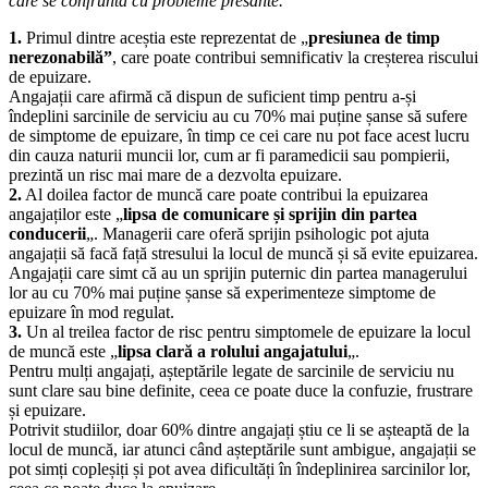
care se confruntă cu probleme presante.
1.
Primul dintre aceștia este reprezentat de „
presiunea de timp
nerezonabilă”
, care poate contribui semnificativ la creșterea riscului
de epuizare.
Angajații care afirmă că dispun de suficient timp pentru a-și
îndeplini sarcinile de serviciu au cu 70% mai puține șanse să sufere
de simptome de epuizare, în timp ce cei care nu pot face acest lucru
din cauza naturii muncii lor, cum ar fi paramedicii sau pompierii,
prezintă un risc mai mare de a dezvolta epuizare.
2.
Al doilea factor de muncă care poate contribui la epuizarea
angajaților este „
lipsa de comunicare și sprijin din partea
conducerii
„. Managerii care oferă sprijin psihologic pot ajuta
angajații să facă față stresului la locul de muncă și să evite epuizarea.
Angajații care simt că au un sprijin puternic din partea managerului
lor au cu 70% mai puține șanse să experimenteze simptome de
epuizare în mod regulat.
3.
Un al treilea factor de risc pentru simptomele de epuizare la locul
de muncă este „
lipsa clară a rolului angajatului
„.
Pentru mulți angajați, așteptările legate de sarcinile de serviciu nu
sunt clare sau bine definite, ceea ce poate duce la confuzie, frustrare
și epuizare.
Potrivit studiilor, doar 60% dintre angajați știu ce li se așteaptă de la
locul de muncă, iar atunci când așteptările sunt ambigue, angajații se
pot simți copleșiți și pot avea dificultăți în îndeplinirea sarcinilor lor,