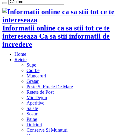
Informatii online ca sa stii tot ce te
intereseaza Ca sa stii informatii de
incredere
Home
Retete
Supe
Ciorbe
Mancaruri
Gratar
Peste Si Fructe De Mare
Retete de Post
Mic Dejun
Aperitive
Salate
Sosuri
Paine
Dulciuri
Conserve Si Muraturi