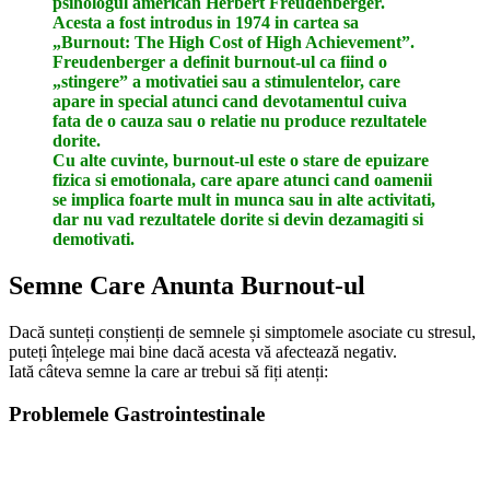
psihologul american Herbert Freudenberger.
Acesta a fost introdus in 1974 in cartea sa
„Burnout: The High Cost of High Achievement”.
Freudenberger a definit burnout-ul ca fiind o
„stingere” a motivatiei sau a stimulentelor, care
apare in special atunci cand devotamentul cuiva
fata de o cauza sau o relatie nu produce rezultatele
dorite.
Cu alte cuvinte, burnout-ul este o stare de epuizare
fizica si emotionala, care apare atunci cand oamenii
se implica foarte mult in munca sau in alte activitati,
dar nu vad rezultatele dorite si devin dezamagiti si
demotivati.
Semne Care Anunta Burnout-ul
Dacă sunteți conștienți de semnele și simptomele asociate cu stresul,
puteți înțelege mai bine dacă acesta vă afectează negativ.
Iată câteva semne la care ar trebui să fiți atenți:
Problemele Gastrointestinale