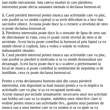
mai multe mecanisme. Iata cateva moduri in care pierderea
interesului poate afecta sanatatea mentala si declansa burnout-ul:
1.
Cand pierdeti interesul pentru munca sau activitatile care va plac,
este posibil sa va simtiti copleșit si sa aveti dificultati in a face fata
sarcinilor zilnice. Aceasta poate duce la o crestere a nivelului de stres
si poate declansa burnout-ul.
2.
Pierderea interesului poate duce la o senzatie de lipsa de sens sau
de directionare in viata, ceea ce poate creste nivelul de stres si de
anxietate. Acest lucru poate contribui la burnout-ul prin faptul ca va
simtiti obosit si coplesit, fara a vedea o solutie in vederea
imbunatatirii situatiei.
3.
Cand pierdeti interesul pentru munca sau activitatile care va plac,
este posibil sa pierdeti si motivatia si sa va simtiti demoralizat sau
dezamagit. Acest lucru poate duce la o scadere a performantei la
locul de munca si poate contribui la sentimentul de neputinta si de
inutilitate, ceea ce poate declansa burnout-ul.
Pentru a evita declansarea burnout-ului din cauza pierderii
interesului, este important sa luati masuri pentru a va re-implica in
activitatile care va plac si sa va recapatati motivatia.
Aceste masuri pot include urmatoarele: incercarea unor noi activitati
sau hobby-uri care sa va inspire, stabilirea unor obiective clare si
realiste pentru munca sau activitatile dvs., gasirea unui partener de
munca sau a unui mentor care sa va sustina si sa va ajute sa va