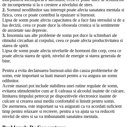
de incompetenta si la o crestere a nivelului de stres.
2.
Somnul neodihnitor sau intrerupt poate afecta sanatatea mentala si
fizica, ceea ce poate contribui la epuizare si burnout.
Lipsa de somn poate afecta capacitatea de a face fata stresului si de a
lua decizii, ceea ce poate duce la oboseala cronica si la sentimente
de anxietate sau depresie.
3.
Insomnia sau alte probleme de somn pot duce la schimbari ale
ritmului circadian al corpului, ceea ce poate afecta productivitatea si
starea de spirit.
Lipsa de somn poate afecta nivelurile de hormoni din corp, ceea ce
poate afecta starea de spirit, nivelul de energie si starea generala de
bine.
Pentru a evita declansarea burnout-ului din cauza problemelor de
somn, este important sa luati masuri pentru a va asigura un somn
odihnitor.
Aceste masuri pot include stabilirea unei rutine regulate de somn,
evitarea stimulentelor cum ar fi cafeaua si alcoolul inainte de culcare,
limitarea timpului petrecut pe dispozitivele electronice inainte de
culcare si crearea unui mediu confortabil si linistit pentru somn.
De asemenea, este important sa va asigurati ca va acordati suficient
timp pentru relaxare si recreere, pentru a va ajuta sa va reduceti
nivelul de stres si sa va imbunatatiti sanatatea mentala.