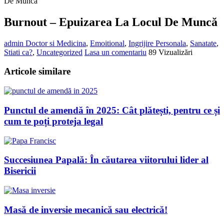
De Muncă
Burnout – Epuizarea La Locul De Muncă
admin
Doctor si Medicina
,
Emoitional
,
Ingrijire Personala
,
Sanatate
,
Stiati ca?
,
Uncategorized
Lasa un comentariu
89 Vizualizări
Articole similare
Punctul de amendă în 2025: Cât plătești, pentru ce și
cum te poți proteja legal
Succesiunea Papală: În căutarea viitorului lider al
Bisericii
Masă de inversie mecanică sau electrică!