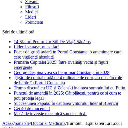
Savanti
Filosofi
Medici
Lideri
Politicieni
Știri de ultimă oră
14 Sfaturi Pentru Un Stil De Viață Sănătos
Liderii se nasc, nu se fac!
Focar de gripă aviară în Portul Constanța: o amenințare care
cere vigilență absolută
Primăria Capitalei 2025: între rivalități vechi și figuri
emergente
George Despina vrea să fie primar Constanța în 2028
Țigări de contrabandă de 4 milioane de euro, ascunse în role
de hârtie în Portul Constanța
Trump discută cu UE și Zelenski înaintea summitului cu Putin
Punctul de amendă în 2025: Cât plătești, pentru ce și cum te
poți proteja legal
Succesiunea Papală: În căutarea viitorului lider al Bisericii
Cei 40 de mucenici!
Masă de inversie mecanică sau electrică!
Acasă
/
Sanatate
/
Doctor si Medicina
/
Burnout – Epuizarea La Locul