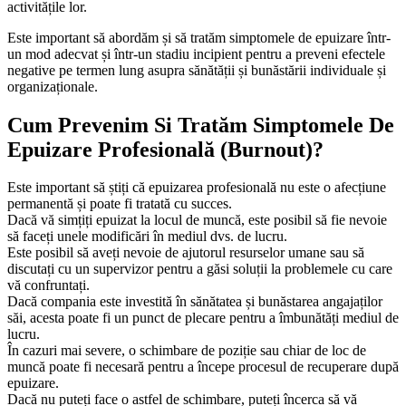
activitățile lor.
Este important să abordăm și să tratăm simptomele de epuizare într-
un mod adecvat și într-un stadiu incipient pentru a preveni efectele
negative pe termen lung asupra sănătății și bunăstării individuale și
organizaționale.
Cum Prevenim Si Tratăm Simptomele De
Epuizare Profesională (Burnout)?
Este important să știți că epuizarea profesională nu este o afecțiune
permanentă și poate fi tratată cu succes.
Dacă vă simțiți epuizat la locul de muncă, este posibil să fie nevoie
să faceți unele modificări în mediul dvs. de lucru.
Este posibil să aveți nevoie de ajutorul resurselor umane sau să
discutați cu un supervizor pentru a găsi soluții la problemele cu care
vă confruntați.
Dacă compania este investită în sănătatea și bunăstarea angajaților
săi, acesta poate fi un punct de plecare pentru a îmbunătăți mediul de
lucru.
În cazuri mai severe, o schimbare de poziție sau chiar de loc de
muncă poate fi necesară pentru a începe procesul de recuperare după
epuizare.
Dacă nu puteți face o astfel de schimbare, puteți încerca să vă