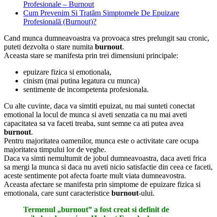
Profesionale – Burnout
Cum Prevenim Si Tratăm Simptomele De Epuizare
Profesională (Burnout)?
Cand munca dumneavoastra va provoaca stres prelungit sau cronic,
puteti dezvolta o stare numita
burnout
.
Aceasta stare se manifesta prin trei dimensiuni principale:
epuizare fizica si emotionala,
cinism (mai putina legatura cu munca)
sentimente de incompetenta profesionala.
Cu alte cuvinte, daca va simtiti epuizat, nu mai sunteti conectat
emotional la locul de munca si aveti senzatia ca nu mai aveti
capacitatea sa va faceti treaba, sunt semne ca ati putea avea
burnout
.
Pentru majoritatea oamenilor, munca este o activitate care ocupa
majoritatea timpului lor de veghe.
Daca va simti nemultumit de jobul dumneavoastra, daca aveti frica
sa mergi la munca si daca nu aveti nicio satisfactie din ceea ce faceti,
aceste sentimente pot afecta foarte mult viata dumneavostra.
Aceasta afectare se manifesta prin simptome de epuizare fizica si
emotionala, care sunt caracteristice
burnout
-ului.
Termenul „burnout” a fost creat si definit de