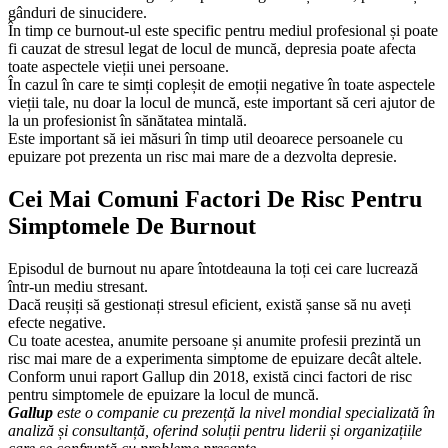
gânduri de sinucidere.
În timp ce burnout-ul este specific pentru mediul profesional și poate
fi cauzat de stresul legat de locul de muncă, depresia poate afecta
toate aspectele vieții unei persoane.
În cazul în care te simți copleșit de emoții negative în toate aspectele
vieții tale, nu doar la locul de muncă, este important să ceri ajutor de
la un profesionist în sănătatea mintală.
Este important să iei măsuri în timp util deoarece persoanele cu
epuizare pot prezenta un risc mai mare de a dezvolta depresie.
Cei Mai Comuni Factori De Risc Pentru
Simptomele De Burnout
Episodul de burnout nu apare întotdeauna la toți cei care lucrează
într-un mediu stresant.
Dacă reușiți să gestionați stresul eficient, există șanse să nu aveți
efecte negative.
Cu toate acestea, anumite persoane și anumite profesii prezintă un
risc mai mare de a experimenta simptome de epuizare decât altele.
Conform unui raport Gallup din 2018, există cinci factori de risc
pentru simptomele de epuizare la locul de muncă.
Gallup
este o companie cu prezență la nivel mondial specializată în
analiză și consultanță, oferind soluții pentru liderii și organizațiile