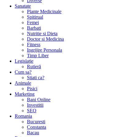
Diverse
Sanatate
Plante Medicinale
Spitirual
Femei
Barbati
Nutritie si Dieta
Doctor si Medicina
Fitness
Ingrijire Personala
Timp Liber
Legislație
Rutieră
Cum sa?
Stiati ca?
Animale
Pisici
Marketing
Bani Online
Investitii
SEO
Romania
Bucuresti
Constanta
Bacau