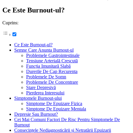
Ce Este Burnout-ul?
Cuprins:
Ce Este Burnout-ul?
Semne Care Anunta Burnout-ul
Problemele Gastrointestinale
Tensiune Arterială Crescută
Funcția Imunitară Slabă
Durerile De Cap Recurenta
Problemele De Somn
Problemele De Concentrare
Stare Depresivă
Pierderea Interesului
Simptomele Burnout-ului
Simptome De Epuizare Fizica
Simptome De Epuizare Mentala
Depresie Sau Burnout?
Cei Mai Comuni Factori De Risc Pentru Simptomele De
Burnout
Consecințele Nediagnosticării și Netratării Epuizarii