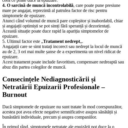
ceea ce poate duce la epuizare.
4. O sarcină de muncă incontrolabilă
, care poate pune presiune
mare pe angajat, reprezintă al patrulea factor de risc pentru
simptomele de epuizare.
Atunci când volumul de muncă pare copleșitor și inabordabil, chiar
și angajații optimiști se pot simți fără speranță și dezorientați.
Această situație poate duce rapid la apariția simptomelor de
epuizare.
5. Ultimul factor este „
Tratament nedrept
„.
Angajații care se simt tratați incorect sau nedrept la locul de muncă
au de 2, 3 ori mai multe șanse de a experimenta un nivel ridicat de
epuizare.
Acest tratament poate include favoritism, compensare nedreaptă sau
abuz din partea colegilor de muncă.
Consecințele Nediagnosticării și
Netratării Epuizarii Profesionale –
Burnout
Dacă simptomele de epuizare nu sunt tratate în mod corespunzător,
acestea pot avea efecte negative semnificative asupra sănătății și
bunăstării individuale, precum și asupra companiilor.
În primul rând, simptomele netratate ale epuizării pot duce la o