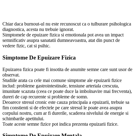
Chiar daca burnout-ul nu este recunoscut ca o tulburare psihologica
diagnostica, acesta nu trebuie ignorat.
Simptomele de epuizare fizica si emotionala pot avea un impact
semnificativ asupra sanatatii dumneavoastra, atat din punct de
vedere fizic, cat si psihic.
Simptome De Epuizare Fizica
Epuizarea fizica poate fi insotita de anumite semne care sunt usor de
observat.
Studiile arata ca cele mai comune simptome ale epuizarii fizice
includ: probleme gastrointestinale, tensiune arteriala crescuta,
imunitate scazuta (ceea ce poate duce la imbolnavire mai frecventa),
dureri de cap recurente si probleme de somn.
Deoarece stresul cronic este cauza principala a epuizarii, trebuie sa
fim constienti si de efectele pe care stresul le poate avea asupra
corpului nostru, cum ar fi durerile, scaderea nivelului de energie si
schimbarile apetitului.
Toate aceste semne fizice pot indica prezenta epuizarii fizice.
Simptome De Epuizare Mentala