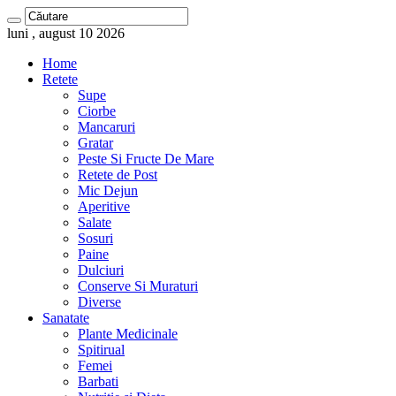
luni , august 10 2026
Home
Retete
Supe
Ciorbe
Mancaruri
Gratar
Peste Si Fructe De Mare
Retete de Post
Mic Dejun
Aperitive
Salate
Sosuri
Paine
Dulciuri
Conserve Si Muraturi
Diverse
Sanatate
Plante Medicinale
Spitirual
Femei
Barbati