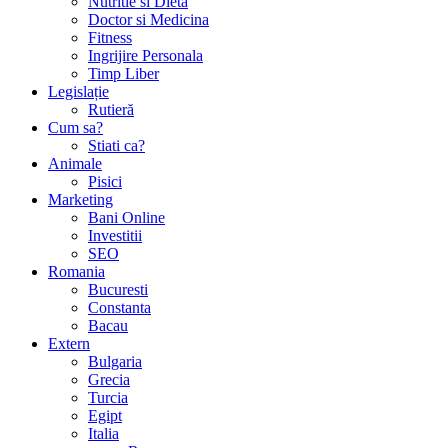
Nutritie si Dieta
Doctor si Medicina
Fitness
Ingrijire Personala
Timp Liber
Legislație
Rutieră
Cum sa?
Stiati ca?
Animale
Pisici
Marketing
Bani Online
Investitii
SEO
Romania
Bucuresti
Constanta
Bacau
Extern
Bulgaria
Grecia
Turcia
Egipt
Italia