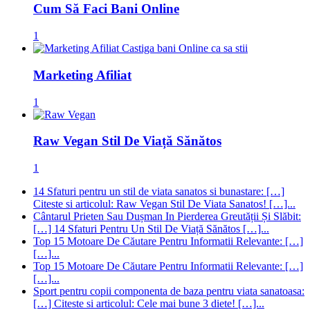
Cum Să Faci Bani Online
1
Marketing Afiliat
1
Raw Vegan Stil De Viață Sănătos
1
14 Sfaturi pentru un stil de viata sanatos si bunastare: […]
Citeste si articolul: Raw Vegan Stil De Viata Sanatos! […]...
Cântarul Prieten Sau Dușman In Pierderea Greutății Și Slăbit:
[…] 14 Sfaturi Pentru Un Stil De Viață Sănătos […]...
Top 15 Motoare De Căutare Pentru Informatii Relevante: […]
[…]...
Top 15 Motoare De Căutare Pentru Informatii Relevante: […]
[…]...
Sport pentru copii componenta de baza pentru viata sanatoasa:
[…] Citeste si articolul: Cele mai bune 3 diete! […]...