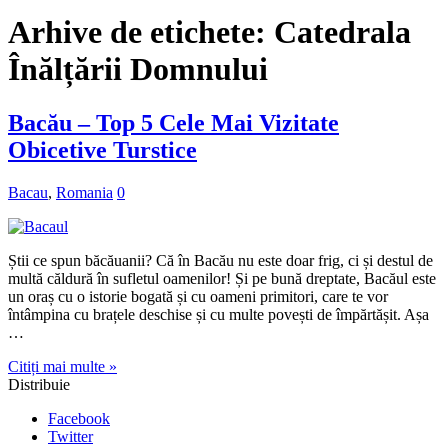
Arhive de etichete:
Catedrala
Înălțării Domnului
Bacău – Top 5 Cele Mai Vizitate
Obicetive Turstice
Bacau
,
Romania
0
Știi ce spun băcăuanii? Că în Bacău nu este doar frig, ci și destul de
multă căldură în sufletul oamenilor! Și pe bună dreptate, Bacăul este
un oraș cu o istorie bogată și cu oameni primitori, care te vor
întâmpina cu brațele deschise și cu multe povești de împărtășit. Așa
…
Citiți mai multe »
Distribuie
Facebook
Twitter