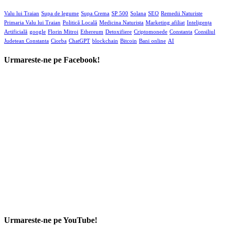
Valu lui Traian
Supa de legume
Supa Crema
SP 500
Solana
SEO
Remedii Naturiste
Primaria Valu lui Traian
Politică Locală
Medicina Naturista
Marketing afiliat
Inteligența
Artificială
google
Florin Mitroi
Ethereum
Detoxifiere
Criptomonede
Constanta
Consiliul
Judetean Constanta
Ciorba
ChatGPT
blockchain
Bitcoin
Bani online
AI
Urmareste-ne pe Facebook!
Urmareste-ne pe YouTube!