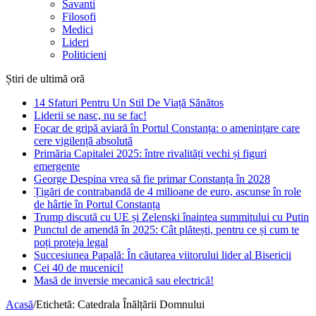
Savanti
Filosofi
Medici
Lideri
Politicieni
Știri de ultimă oră
14 Sfaturi Pentru Un Stil De Viață Sănătos
Liderii se nasc, nu se fac!
Focar de gripă aviară în Portul Constanța: o amenințare care
cere vigilență absolută
Primăria Capitalei 2025: între rivalități vechi și figuri
emergente
George Despina vrea să fie primar Constanța în 2028
Țigări de contrabandă de 4 milioane de euro, ascunse în role
de hârtie în Portul Constanța
Trump discută cu UE și Zelenski înaintea summitului cu Putin
Punctul de amendă în 2025: Cât plătești, pentru ce și cum te
poți proteja legal
Succesiunea Papală: În căutarea viitorului lider al Bisericii
Cei 40 de mucenici!
Masă de inversie mecanică sau electrică!
Acasă
/
Etichetă:
Catedrala Înălțării Domnului