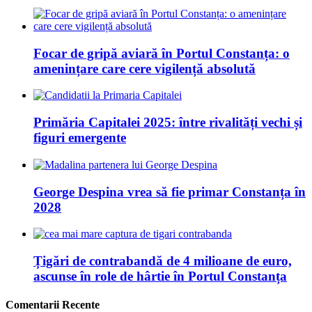
Focar de gripă aviară în Portul Constanța: o
amenințare care cere vigilență absolută
Primăria Capitalei 2025: între rivalități vechi și
figuri emergente
George Despina vrea să fie primar Constanța în
2028
Țigări de contrabandă de 4 milioane de euro,
ascunse în role de hârtie în Portul Constanța
Comentarii Recente