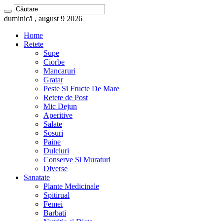
duminică , august 9 2026
Home
Retete
Supe
Ciorbe
Mancaruri
Gratar
Peste Si Fructe De Mare
Retete de Post
Mic Dejun
Aperitive
Salate
Sosuri
Paine
Dulciuri
Conserve Si Muraturi
Diverse
Sanatate
Plante Medicinale
Spitirual
Femei
Barbati