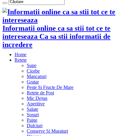
Informatii online ca sa stii tot ce te
intereseaza Ca sa stii informatii de
incredere
Home
Retete
Supe
Ciorbe
Mancaruri
Gratar
Peste Si Fructe De Mare
Retete de Post
Mic Dejun
Aperitive
Salate
Sosuri
Paine
Dulciuri
Conserve Si Muraturi