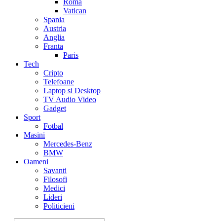
Roma
Vatican
Spania
Austria
Anglia
Franta
Paris
Tech
Cripto
Telefoane
Laptop si Desktop
TV Audio Video
Gadget
Sport
Fotbal
Masini
Mercedes-Benz
BMW
Oameni
Savanti
Filosofi
Medici
Lideri
Politicieni