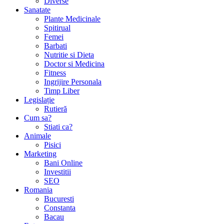
Diverse
Sanatate
Plante Medicinale
Spitirual
Femei
Barbati
Nutritie si Dieta
Doctor si Medicina
Fitness
Ingrijire Personala
Timp Liber
Legislație
Rutieră
Cum sa?
Stiati ca?
Animale
Pisici
Marketing
Bani Online
Investitii
SEO
Romania
Bucuresti
Constanta
Bacau