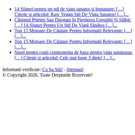
14 Sfaturi pentru un stil de viata sanatos si bunastare: […]
Citeste si articolul: Raw Vegan Stil De Viata Sanatos! […]...
Cântarul Prieten Sau Dușman In Pierderea Greutății Și Slăbit:
[…] 14 Sfaturi Pentru Un Stil De Viață Sănătos […]...
Top 15 Motoare De Căutare Pentru Informatii Relevante: […]
[…]...
Top 15 Motoare De Căutare Pentru Informatii Relevante: […]
[…]...
Sport pentru copii componenta de baza pentru viata sanatoasa:
[…] Citeste si articolul: Cele mai bune 3 diete! […]...
Informatii verificate:
Ca Sa Stii!
-
Sitemap!
© Copyright 2026, Toate Drepturile Rezervate!