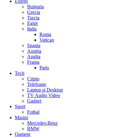
Extern
Bulgaria
Grecia
Turcia
Egipt
Italia
Roma
Vatican
Spania
Austria
Anglia
Franta
Paris
Tech
Cripto
Telefoane
Laptop si Desktop
TV Audio Video
Gadget
Sport
Fotbal
Masini
Mercedes-Benz
BMW
Oameni