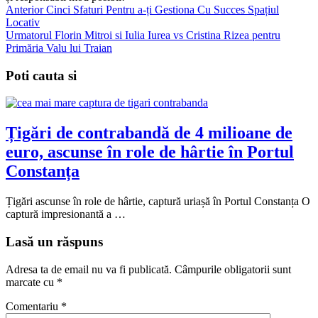
Anterior
Cinci Sfaturi Pentru a-ți Gestiona Cu Succes Spațiul
Locativ
Urmatorul
Florin Mitroi si Iulia Iurea vs Cristina Rizea pentru
Primăria Valu lui Traian
Poti cauta si
Țigări de contrabandă de 4 milioane de
euro, ascunse în role de hârtie în Portul
Constanța
Țigări ascunse în role de hârtie, captură uriașă în Portul Constanța O
captură impresionantă a …
Lasă un răspuns
Adresa ta de email nu va fi publicată.
Câmpurile obligatorii sunt
marcate cu
*
Comentariu
*