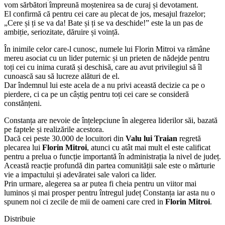
vom sărbători împreună moștenirea sa de curaj și devotament.
El confirmă că pentru cei care au plecat de jos, mesajul frazelor;
„Cere și ți se va da! Bate și ți se va deschide!” este la un pas de
ambiție, seriozitate, dăruire și voință.
În inimile celor care-l cunosc, numele lui Florin Mitroi va rămâne
mereu asociat cu un lider puternic și un prieten de nădejde pentru
toți cei cu inima curată și deschisă, care au avut privilegiul să îl
cunoască sau să lucreze alături de el.
Dar îndemnul lui este acela de a nu privi această decizie ca pe o
pierdere, ci ca pe un câștig pentru toți cei care se consideră
constănțeni.
Constanța are nevoie de înțelepciune în alegerea liderilor săi, bazată
pe faptele și realizările acestora.
Dacă cei peste 30.000 de locuitori din
Valu lui Traian
regretă
plecarea lui
Florin Mitroi
, atunci cu atât mai mult el este calificat
pentru a prelua o funcție importantă în administrația la nivel de județ.
Această reacție profundă din partea comunității sale este o mărturie
vie a impactului și adevăratei sale valori ca lider.
Prin urmare, alegerea sa ar putea fi cheia pentru un viitor mai
luminos și mai prosper pentru întregul județ Constanța iar asta nu o
spunem noi ci zecile de mii de oameni care cred in
Florin Mitroi
.
Distribuie