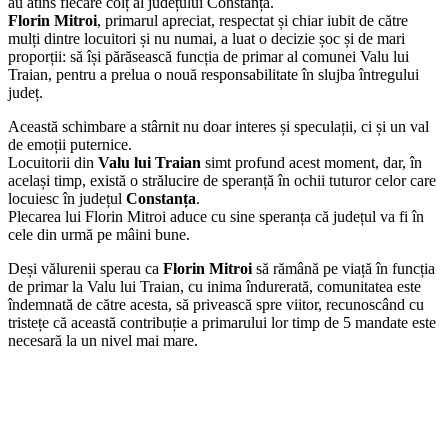
au atins fiecare colț al județului Constanța.
Florin Mitroi
, primarul apreciat, respectat și chiar iubit de către
mulți dintre locuitori și nu numai, a luat o decizie șoc și de mari
proporții: să își părăsească funcția de primar al comunei Valu lui
Traian, pentru a prelua o nouă responsabilitate în slujba întregului
județ.
Această schimbare a stârnit nu doar interes și speculații, ci și un val
de emoții puternice.
Locuitorii din
Valu lui Traian
simt profund acest moment, dar, în
același timp, există o strălucire de speranță în ochii tuturor celor care
locuiesc în județul
Constanța
.
Plecarea lui Florin Mitroi aduce cu sine speranța că județul va fi în
cele din urmă pe mâini bune.
Deși vălurenii sperau ca
Florin Mitroi
să rămână pe viață în funcția
de primar la Valu lui Traian, cu inima îndurerată, comunitatea este
îndemnată de către acesta, să privească spre viitor, recunoscând cu
tristețe că această contribuție a primarului lor timp de 5 mandate este
necesară la un nivel mai mare.