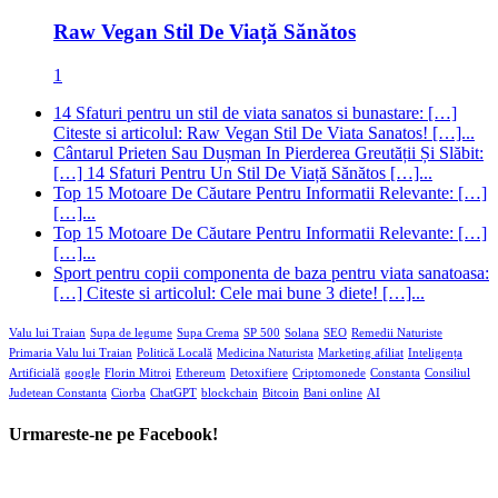
Raw Vegan Stil De Viață Sănătos
1
14 Sfaturi pentru un stil de viata sanatos si bunastare: […]
Citeste si articolul: Raw Vegan Stil De Viata Sanatos! […]...
Cântarul Prieten Sau Dușman In Pierderea Greutății Și Slăbit:
[…] 14 Sfaturi Pentru Un Stil De Viață Sănătos […]...
Top 15 Motoare De Căutare Pentru Informatii Relevante: […]
[…]...
Top 15 Motoare De Căutare Pentru Informatii Relevante: […]
[…]...
Sport pentru copii componenta de baza pentru viata sanatoasa:
[…] Citeste si articolul: Cele mai bune 3 diete! […]...
Valu lui Traian
Supa de legume
Supa Crema
SP 500
Solana
SEO
Remedii Naturiste
Primaria Valu lui Traian
Politică Locală
Medicina Naturista
Marketing afiliat
Inteligența
Artificială
google
Florin Mitroi
Ethereum
Detoxifiere
Criptomonede
Constanta
Consiliul
Judetean Constanta
Ciorba
ChatGPT
blockchain
Bitcoin
Bani online
AI
Urmareste-ne pe Facebook!