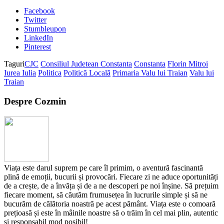
Facebook
Twitter
Stumbleupon
LinkedIn
Pinterest
Taguri
CJC
Consiliul Judetean Constanta
Constanta
Florin Mitroi
Iurea Iulia
Politica
Politică Locală
Primaria Valu lui Traian
Valu lui
Traian
Despre Cozmin
Viața este darul suprem pe care îl primim, o aventură fascinantă
plină de emoții, bucurii și provocări. Fiecare zi ne aduce oportunități
de a crește, de a învăța și de a ne descoperi pe noi înșine. Să prețuim
fiecare moment, să căutăm frumusețea în lucrurile simple și să ne
bucurăm de călătoria noastră pe acest pământ. Viața este o comoară
prețioasă și este în mâinile noastre să o trăim în cel mai plin, autentic
și responsabil mod posibil!