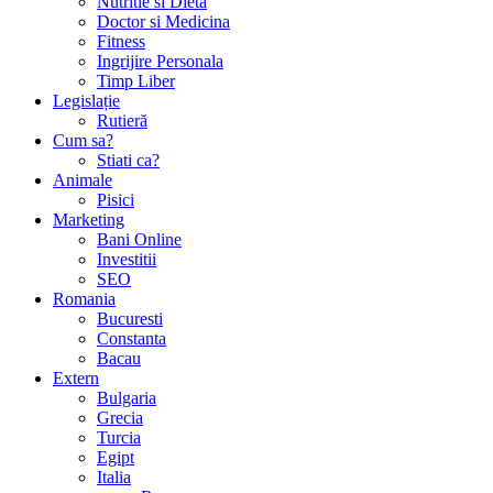
Nutritie si Dieta
Doctor si Medicina
Fitness
Ingrijire Personala
Timp Liber
Legislație
Rutieră
Cum sa?
Stiati ca?
Animale
Pisici
Marketing
Bani Online
Investitii
SEO
Romania
Bucuresti
Constanta
Bacau
Extern
Bulgaria
Grecia
Turcia
Egipt
Italia