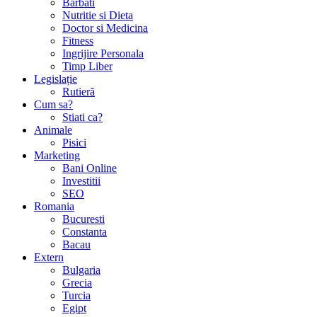
Barbati
Nutritie si Dieta
Doctor si Medicina
Fitness
Ingrijire Personala
Timp Liber
Legislație
Rutieră
Cum sa?
Stiati ca?
Animale
Pisici
Marketing
Bani Online
Investitii
SEO
Romania
Bucuresti
Constanta
Bacau
Extern
Bulgaria
Grecia
Turcia
Egipt