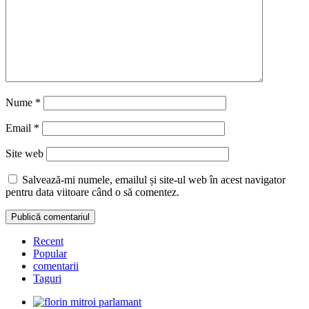
Nume
*
Email
*
Site web
Salvează-mi numele, emailul și site-ul web în acest navigator
pentru data viitoare când o să comentez.
Recent
Popular
comentarii
Taguri