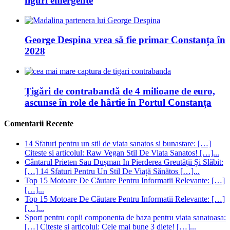
figuri emergente
George Despina vrea să fie primar Constanța în
2028
Țigări de contrabandă de 4 milioane de euro,
ascunse în role de hârtie în Portul Constanța
Comentarii Recente
14 Sfaturi pentru un stil de viata sanatos si bunastare: […]
Citeste si articolul: Raw Vegan Stil De Viata Sanatos! […]...
Cântarul Prieten Sau Dușman In Pierderea Greutății Și Slăbit:
[…] 14 Sfaturi Pentru Un Stil De Viață Sănătos […]...
Top 15 Motoare De Căutare Pentru Informatii Relevante: […]
[…]...
Top 15 Motoare De Căutare Pentru Informatii Relevante: […]
[…]...
Sport pentru copii componenta de baza pentru viata sanatoasa:
[…] Citeste si articolul: Cele mai bune 3 diete! […]...