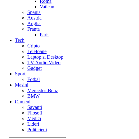
Roma
Vatican
Spania
Austria
Anglia
Franta
Paris
Tech
Cripto
Telefoane
Laptop si Desktop
TV Audio Video
Gadget
Sport
Fotbal
Masini
Mercedes-Benz
BMW
Oameni
Savanti
Filosofi
Medici
Lideri
Politicieni