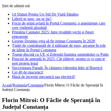
Știri de ultimă oră
14 Sfaturi Pentru Un Stil De Viață Sănătos
Liderii se nasc, nu se fac!
Focar de gripă aviară în Portul Constanța: o amenințare care
cere vigilență absolută
Primăria Capitalei 2025: între rivalități vechi și figuri
emergente
George Despina vrea să fie primar Constanța în 2028
Țigări de contrabandă de 4 milioane de euro, ascunse în role
de hârtie în Portul Constanța
Trump discută cu UE și Zelenski înaintea summitului cu Putin
Punctul de amendă în 2025: Cât plătești, pentru ce și cum te
poți proteja legal
Succesiunea Papală: În căutarea viitorului lider al Bisericii
Cei 40 de mucenici!
Masă de inversie mecanică sau electrică!
Acasă
/
Romania
/
Constanta
/
Florin Mitroi: O Făclie de Speranță în
Județul Constanța
Florin Mitroi: O Făclie de Speranță în
Județul Constanța