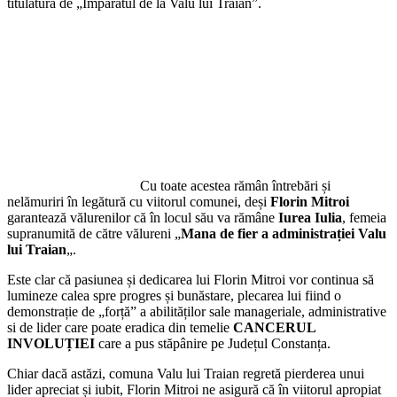
titulatura de „Împăratul de la Valu lui Traian”.
Cu toate acestea rămân întrebări și
nelămuriri în legătură cu viitorul comunei, deși
Florin Mitroi
garantează vălurenilor că în locul său va rămâne
Iurea Iulia
, femeia
supranumită de către vălureni „
Mana de fier a administrației Valu
lui Traian
„.
Este clar că pasiunea și dedicarea lui Florin Mitroi vor continua să
lumineze calea spre progres și bunăstare, plecarea lui fiind o
demonstrație de „forță” a abilităților sale manageriale, administrative
si de lider care poate eradica din temelie
CANCERUL
INVOLUȚIEI
care a pus stăpânire pe Județul Constanța.
Chiar dacă astăzi, comuna Valu lui Traian regretă pierderea unui
lider apreciat și iubit, Florin Mitroi ne asigură că în viitorul apropiat