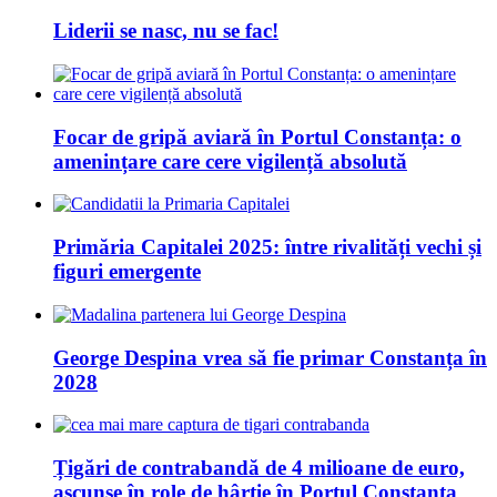
Liderii se nasc, nu se fac!
Focar de gripă aviară în Portul Constanța: o
amenințare care cere vigilență absolută
Primăria Capitalei 2025: între rivalități vechi și
figuri emergente
George Despina vrea să fie primar Constanța în
2028
Țigări de contrabandă de 4 milioane de euro,
ascunse în role de hârtie în Portul Constanța