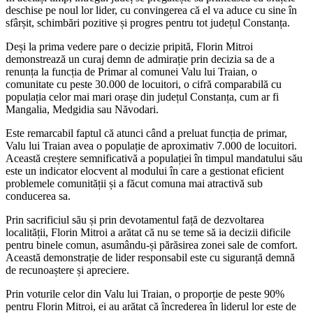
deschise pe noul lor lider, cu convingerea că el va aduce cu sine în
sfârșit, schimbări pozitive și progres pentru tot județul Constanța.
Deși la prima vedere pare o decizie pripită, Florin Mitroi
demonstrează un curaj demn de admirație prin decizia sa de a
renunța la funcția de Primar al comunei Valu lui Traian, o
comunitate cu peste 30.000 de locuitori, o cifră comparabilă cu
populația celor mai mari orașe din județul Constanța, cum ar fi
Mangalia, Medgidia sau Năvodari.
Este remarcabil faptul că atunci când a preluat funcția de primar,
Valu lui Traian avea o populație de aproximativ 7.000 de locuitori.
Această creștere semnificativă a populației în timpul mandatului său
este un indicator elocvent al modului în care a gestionat eficient
problemele comunității și a făcut comuna mai atractivă sub
conducerea sa.
Prin sacrificiul său și prin devotamentul față de dezvoltarea
localității, Florin Mitroi a arătat că nu se teme să ia decizii dificile
pentru binele comun, asumându-și părăsirea zonei sale de comfort.
Această demonstrație de lider responsabil este cu siguranță demnă
de recunoaștere și apreciere.
Prin voturile celor din Valu lui Traian, o proporție de peste 90%
pentru Florin Mitroi, ei au arătat că încrederea în liderul lor este de