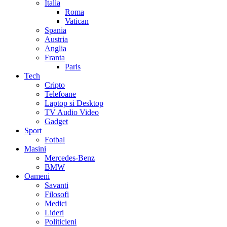
Italia
Roma
Vatican
Spania
Austria
Anglia
Franta
Paris
Tech
Cripto
Telefoane
Laptop si Desktop
TV Audio Video
Gadget
Sport
Fotbal
Masini
Mercedes-Benz
BMW
Oameni
Savanti
Filosofi
Medici
Lideri
Politicieni