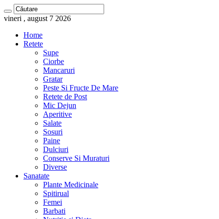
vineri , august 7 2026
Home
Retete
Supe
Ciorbe
Mancaruri
Gratar
Peste Si Fructe De Mare
Retete de Post
Mic Dejun
Aperitive
Salate
Sosuri
Paine
Dulciuri
Conserve Si Muraturi
Diverse
Sanatate
Plante Medicinale
Spitirual
Femei
Barbati