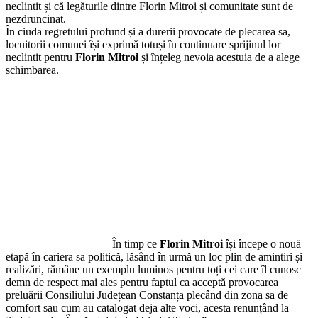
neclintit și că legăturile dintre Florin Mitroi și comunitate sunt de
nezdruncinat.
În ciuda regretului profund și a durerii provocate de plecarea sa,
locuitorii comunei își exprimă totuși în continuare sprijinul lor
neclintit pentru
Florin Mitroi
și înțeleg nevoia acestuia de a alege
schimbarea.
În timp ce
Florin Mitroi
își începe o nouă
etapă în cariera sa politică, lăsând în urmă un loc plin de amintiri și
realizări, rămâne un exemplu luminos pentru toți cei care îl cunosc
demn de respect mai ales pentru faptul ca acceptă provocarea
preluării Consiliului Județean Constanța plecând din zona sa de
comfort sau cum au catalogat deja alte voci, acesta renunțând la