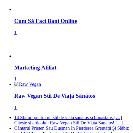
Cum Să Faci Bani Online
1
Marketing Afiliat
1
Raw Vegan Stil De Viață Sănătos
1
14 Sfaturi pentru un stil de viata sanatos si bunastare: […]
Citeste si articolul: Raw Vegan Stil De Viata Sanatos! […]...
Cântarul Prieten Sau Dușman In Pierderea Greutății Și Slăbit: