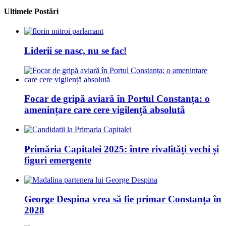
Ultimele Postări
Liderii se nasc, nu se fac!
Focar de gripă aviară în Portul Constanța: o
amenințare care cere vigilență absolută
Primăria Capitalei 2025: între rivalități vechi și
figuri emergente
George Despina vrea să fie primar Constanța în
2028