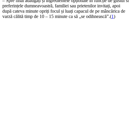
– Spre final adăugați și ingredientele opționale în funcție de gustul si
preferințele dumneavoastră, familiei sau prietenilor invitați, apoi
după cateva minute opriți focul și luați capacul de pe mâncărica de
varză călită timp de 10 – 15 minute ca să „se odihnească”.(
1
)