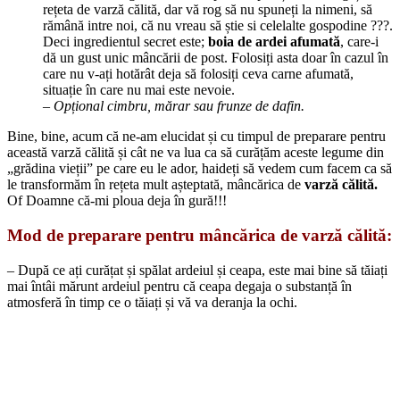
rețeta de varză călită, dar vă rog să nu spuneți la nimeni, să
rămână intre noi, că nu vreau să știe si celelalte gospodine ???.
Deci ingredientul secret este;
boia de ardei afumată
, care-i
dă un gust unic mâncării de post. Folosiți asta doar în cazul în
care nu v-ați hotărât deja să folosiți ceva carne afumată,
situație în care nu mai este nevoie.
– Opțional cimbru, mărar sau frunze de dafin.
Bine, bine, acum că ne-am elucidat și cu timpul de preparare pentru
această varză călită și cât ne va lua ca să curățăm aceste legume din
„grădina vieții” pe care eu le ador, haideți să vedem cum facem ca să
le transformăm în rețeta mult așteptată, mâncărica de
varză călită.
Of Doamne că-mi ploua deja în gură!!!
Mod de preparare pentru mâncărica de varză călită:
– După ce ați curățat și spălat ardeiul și ceapa, este mai bine să tăiați
mai întâi mărunt ardeiul pentru că ceapa degaja o substanță în
atmosferă în timp ce o tăiați și vă va deranja la ochi.