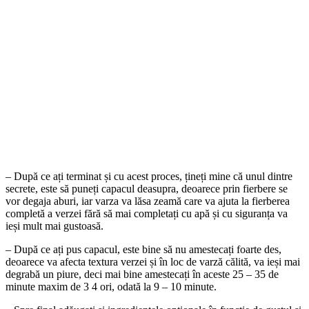
– După ce ați terminat și cu acest proces, țineți mine că unul dintre
secrete, este să puneți capacul deasupra, deoarece prin fierbere se
vor degaja aburi, iar varza va lăsa zeamă care va ajuta la fierberea
completă a verzei fără să mai completați cu apă și cu siguranța va
ieși mult mai gustoasă.
– După ce ați pus capacul, este bine să nu amestecați foarte des,
deoarece va afecta textura verzei și în loc de varză călită, va ieși mai
degrabă un piure, deci mai bine amestecați în aceste 25 – 35 de
minute maxim de 3 4 ori, odată la 9 – 10 minute.