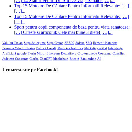
[…] 14 Sfaturi Pentru Un Stil De Viață Sănătos […]...
Top 15 Motoare De Căutare Pentru Informatii Relevante: […]
[…]...
Top 15 Motoare De Căutare Pentru Informatii Relevante: […]
[…]...
Sport pentru copii componenta de baza pentru viata sanatoasa:
[…] Citeste si articolul: Cele mai bune 3 diete! […]...
Valu lui Traian
Supa de legume
Supa Crema
SP 500
Solana
SEO
Remedii Naturiste
Primaria Valu lui Traian
Politică Locală
Medicina Naturista
Marketing afiliat
Inteligența
Artificială
google
Florin Mitroi
Ethereum
Detoxifiere
Criptomonede
Constanta
Consiliul
Judetean Constanta
Ciorba
ChatGPT
blockchain
Bitcoin
Bani online
AI
Urmareste-ne pe Facebook!