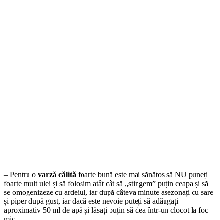
– Pentru o
varză călită
foarte bună este mai sănătos să NU puneți
foarte mult ulei și să folosim atât cât să „stingem” puțin ceapa și să
se omogenizeze cu ardeiul, iar după câteva minute asezonați cu sare
și piper după gust, iar dacă este nevoie puteți să adăugați
aproximativ 50 ml de apă și lăsați puțin să dea într-un clocot la foc
mic.