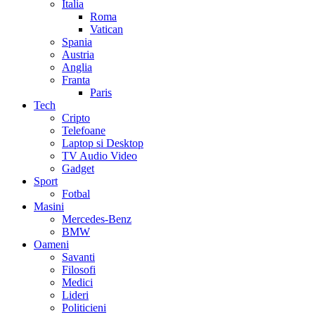
Italia
Roma
Vatican
Spania
Austria
Anglia
Franta
Paris
Tech
Cripto
Telefoane
Laptop si Desktop
TV Audio Video
Gadget
Sport
Fotbal
Masini
Mercedes-Benz
BMW
Oameni
Savanti
Filosofi
Medici
Lideri
Politicieni