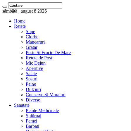
sâmbătă , august 8 2026
Home
Retete
Supe
Ciorbe
Mancaruri
Gratar
Peste Si Fructe De Mare
Retete de Post
Mic Dejun
Aperitive
Salate
Sosuri
Paine
Dulciuri
Conserve Si Muraturi
Diverse
Sanatate
Plante Medicinale
Spitirual
Femei
Barbati