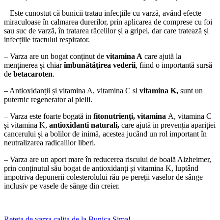
– Este cunostut că bunicii tratau infecțiile cu varză, având efecte
miraculoase în calmarea durerilor, prin aplicarea de comprese cu foi
sau suc de varză, în tratarea răcelilor și a gripei, dar care tratează și
infecțiile tractului respirator.
– Varza are un bogat conținut de
vitamina A
care ajută la
menținerea și chiar
îmbunătățirea vederii
, fiind o importantă sursă
de
betacaroten
.
– Antioxidanții și vitamina A, vitamina C si
vitamina K,
sunt un
puternic regenerator al pielii.
– Varza este foarte bogată in
fitonutrienți, vitamina
A, vitamina C
și vitamina K,
antioxidanti naturali,
care ajută in prevenția apariției
cancerului și a bolilor de inimă, acestea jucând un rol important în
neutralizarea radicalilor liberi.
– Varza are un aport mare în reducerea riscului de boală Alzheimer,
prin conținutul său bogat de antioxidanți și vitamina K, luptând
impotriva depunerii colesterolului rău pe pereții vaselor de sânge
inclusiv pe vasele de sânge din creier.
Reteta de varza calita de la Bunica Sima
!