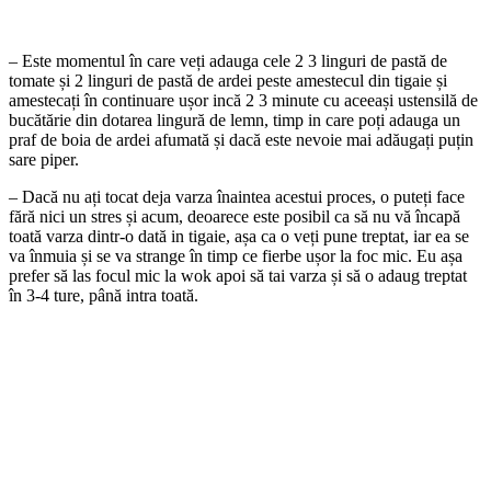
– Este momentul în care veți adauga cele 2 3 linguri de pastă de
tomate și 2 linguri de pastă de ardei peste amestecul din tigaie și
amestecați în continuare ușor incă 2 3 minute cu aceeași ustensilă de
bucătărie din dotarea lingură de lemn, timp in care poți adauga un
praf de boia de ardei afumată și dacă este nevoie mai adăugați puțin
sare piper.
– Dacă nu ați tocat deja varza înaintea acestui proces, o puteți face
fără nici un stres și acum, deoarece este posibil ca să nu vă încapă
toată varza dintr-o dată in tigaie, așa ca o veți pune treptat, iar ea se
va înmuia și se va strange în timp ce fierbe ușor la foc mic. Eu așa
prefer să las focul mic la wok apoi să tai varza și să o adaug treptat
în 3-4 ture, până intra toată.