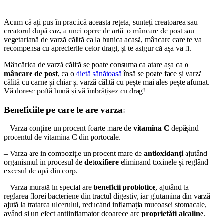
Acum că ați pus în practică aceasta rețeta, sunteți creatoarea sau
creatorul după caz, a unei opere de artă, o mâncare de post sau
vegetariană de varză călită ca la bunica acasă, mâncare care te va
recompensa cu aprecierile celor dragi, și te asigur că așa va fi.
Mâncărica de varză călită se poate consuma ca atare așa ca o
mâncare de post
, ca o
dietă sănătoasă
însă se poate face și varză
călită cu carne și chiar și varză călită cu pește mai ales pește afumat.
Vă doresc poftă bună și vă îmbrățișez cu drag!
Beneficiile pe care le are varza:
– Varza conține un procent foarte mare de
vitamina C
depășind
procentul de vitamina C din portocale.
– Varza are in compoziție un procent mare de
antioxidanți
ajutând
organismul in procesul de
detoxifiere
eliminand toxinele și reglând
excesul de apă din corp.
– Varza murată in special are
beneficii probiotice
, ajutând la
reglarea florei bacteriene din tractul digestiv, iar glutamina din varză
ajută la tratarea ulcerului, reducând inflamația mucoasei stomacale,
având și un efect antiinflamator deoarece are
proprietăți alcaline
.