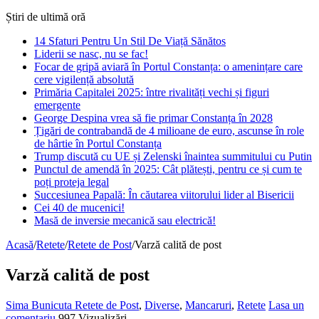
Știri de ultimă oră
14 Sfaturi Pentru Un Stil De Viață Sănătos
Liderii se nasc, nu se fac!
Focar de gripă aviară în Portul Constanța: o amenințare care
cere vigilență absolută
Primăria Capitalei 2025: între rivalități vechi și figuri
emergente
George Despina vrea să fie primar Constanța în 2028
Țigări de contrabandă de 4 milioane de euro, ascunse în role
de hârtie în Portul Constanța
Trump discută cu UE și Zelenski înaintea summitului cu Putin
Punctul de amendă în 2025: Cât plătești, pentru ce și cum te
poți proteja legal
Succesiunea Papală: În căutarea viitorului lider al Bisericii
Cei 40 de mucenici!
Masă de inversie mecanică sau electrică!
Acasă
/
Retete
/
Retete de Post
/
Varză calită de post
Varză calită de post
Sima Bunicuta
Retete de Post
,
Diverse
,
Mancaruri
,
Retete
Lasa un
comentariu
997 Vizualizări