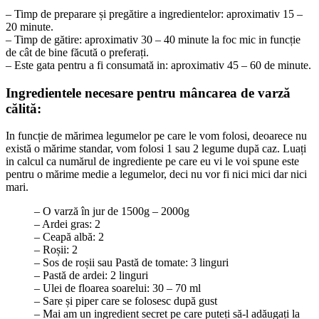
– Timp de preparare și pregătire a ingredientelor: aproximativ 15 –
20 minute.
– Timp de gătire: aproximativ 30 – 40 minute la foc mic in funcție
de cât de bine făcută o preferați.
– Este gata pentru a fi consumată in: aproximativ 45 – 60 de minute.
Ingredientele necesare pentru mâncarea de varză
călită:
In funcție de mărimea legumelor pe care le vom folosi, deoarece nu
există o mărime standar, vom folosi 1 sau 2 legume după caz. Luați
in calcul ca numărul de ingrediente pe care eu vi le voi spune este
pentru o mărime medie a legumelor, deci nu vor fi nici mici dar nici
mari.
– O varză în jur de 1500g – 2000g
– Ardei gras: 2
– Ceapă albă: 2
– Roșii: 2
– Sos de roșii sau Pastă de tomate: 3 linguri
– Pastă de ardei: 2 linguri
– Ulei de floarea soarelui: 30 – 70 ml
– Sare și piper care se folosesc după gust
– Mai am un ingredient secret pe care puteți să-l adăugați la