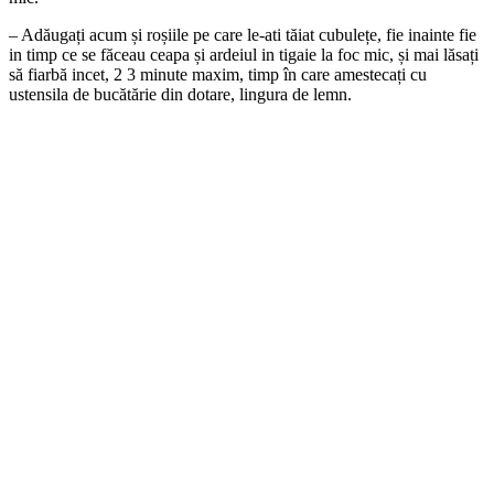
– Adăugați acum și roșiile pe care le-ati tăiat cubulețe, fie inainte fie
in timp ce se făceau ceapa și ardeiul in tigaie la foc mic, și mai lăsați
să fiarbă incet, 2 3 minute maxim, timp în care amestecați cu
ustensila de bucătărie din dotare, lingura de lemn.