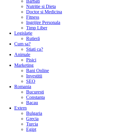
Barbati
Nutritie si Dieta
Doctor si Medicina
Fitness
Ingrijire Personala
Timp Liber
Legislație
Rutieră
Cum sa?
Stiati ca?
Animale
Pisici
Marketing
Bani Online
Investitii
SEO
Romania
Bucuresti
Constanta
Bacau
Extern
Bulgaria
Grecia
Turcia
Egipt