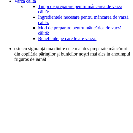
Varza călită
Timpi de preparare pentru mâncarea de varză
călită:
Ingredientele necesare pentru mâncarea de varză
călită:
Mod de preparare pentru mâncărica de varză
călită:
Beneficiile pe care le are varza:
este cu siguranță una dintre cele mai des preparate mâncăruri
din copilăria părinților și bunicilor noștri mai ales in anotimpul
friguros de iarnă!