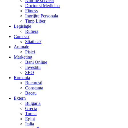
Nutritie si Dieta
Doctor si Medicina
Fitness
Ingrijire Personala
Timp Liber
Legislație
Rutieră
Cum sa?
Stiati ca?
Animale
Pisici
Marketing
Bani Online
Investitii
SEO
Romania
Bucuresti
Constanta
Bacau
Extern
Bulgaria
Grecia
Turcia
Egipt
Italia