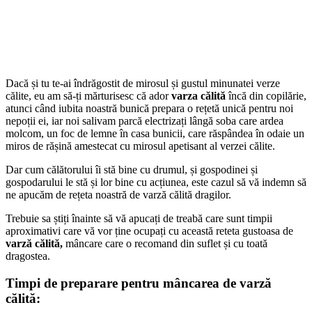
Dacă și tu te-ai îndrăgostit de mirosul și gustul minunatei verze
călite, eu am să-ți mărturisesc că ador
varza călită
încă din copilărie,
atunci când iubita noastră bunică prepara o rețetă unică pentru noi
nepoții ei, iar noi salivam parcă electrizați lângă soba care ardea
molcom, un foc de lemne în casa bunicii, care răspândea în odaie un
miros de rășină amestecat cu mirosul apetisant al verzei călite.
Dar cum călătorului îi stă bine cu drumul, și gospodinei și
gospodarului le stă și lor bine cu acțiunea, este cazul să vă indemn să
ne apucăm de rețeta noastră de varză călită dragilor.
Trebuie sa știți înainte să vă apucați de treabă care sunt timpii
aproximativi care vă vor ține ocupați cu această reteta gustoasa de
varză călită,
mâncare care o recomand din suflet și cu toată
dragostea.
Timpi de preparare pentru mâncarea de varză
călită: