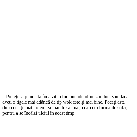
– Puneți să puneți la încălzit la foc mic uleiul intr-un tuci sau dacă
aveți o tigaie mai adâncă de tip wok este și mai bine. Faceți asta
după ce ați tăiat ardeiul și inainte să tăiați ceapa în formă de solzi,
pentru a se încălzi uleiul în acest timp.