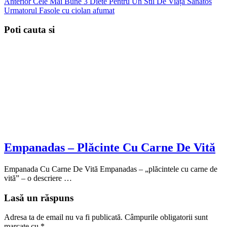
Anterior
Cele Mai Bune 3 Diete Pentru Un Stil De Viață Sănătos
Urmatorul
Fasole cu ciolan afumat
Poti cauta si
Empanadas – Plăcinte Cu Carne De Vită
Empanada Cu Carne De Vită Empanadas – „plăcintele cu carne de
vită” – o descriere …
Lasă un răspuns
Adresa ta de email nu va fi publicată.
Câmpurile obligatorii sunt
marcate cu
*