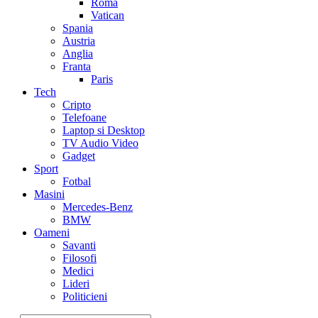
Roma
Vatican
Spania
Austria
Anglia
Franta
Paris
Tech
Cripto
Telefoane
Laptop si Desktop
TV Audio Video
Gadget
Sport
Fotbal
Masini
Mercedes-Benz
BMW
Oameni
Savanti
Filosofi
Medici
Lideri
Politicieni