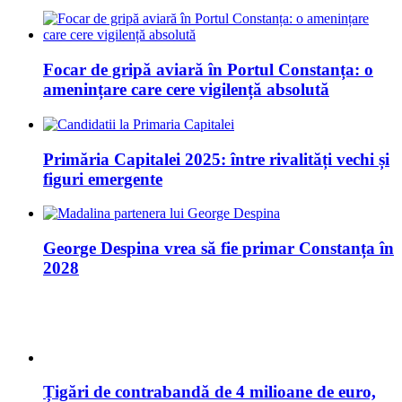
Focar de gripă aviară în Portul Constanța: o
amenințare care cere vigilență absolută
Primăria Capitalei 2025: între rivalități vechi și
figuri emergente
George Despina vrea să fie primar Constanța în
2028
Țigări de contrabandă de 4 milioane de euro,
ascunse în role de hârtie în Portul Constanța