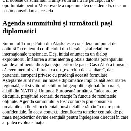
UE dorește ca summitul Trump-Putin să nu fie perceput ca o
oportunitate pentru Moscova de a rupe unitatea occidentală, ci ca un
pas în consolidarea acesteia.
Agenda summitului și următorii pași
diplomatici
Summitul Trump-Putin din Alaska este considerat un punct de
cotitură în contextul conflictului din Ucraina și al relațiilor
internaționale tensionate. Deși inițial anunțat ca un dialog
exploratoriu, întâlnirea a atras atenția globală datorită potențialului
său de a influența direcția negocierilor de pace. Casa Albă a transmis
că evenimentul va fi tratat ca un „exercițiu de ascultare”, dar
partenerii europeni privesc cu prudență această formulare.
Așteptările sunt mari, iar mizele diplomatice implică atât securitatea
regională, cât și viitorul echilibrului geopolitic global. În paralel,
aliații din NATO și Uniunea Europeană urmăresc îndeaproape
discuțiile, pregătind scenarii de reacție în funcție de rezultatele
obținute. Agenda summitului a fost conturată prin consultări
prealabile cu liderii occidentali, însă detaliile rămân în mare parte
confidențiale. În acest context, identificarea temelor centrale de pe
masa negocierilor devine esențială pentru înțelegerea direcției în care
ar putea evolua situația.