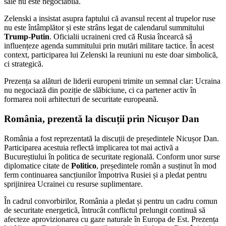
sale nu este negociabilă.
Zelenski a insistat asupra faptului că avansul recent al trupelor ruse
nu este întâmplător și este strâns legat de calendarul summitului
Trump-Putin
. Oficialii ucraineni cred că Rusia încearcă să
influențeze agenda summitului prin mutări militare tactice. În acest
context, participarea lui Zelenski la reuniuni nu este doar simbolică,
ci strategică.
Prezența sa alături de liderii europeni trimite un semnal clar: Ucraina
nu negociază din poziție de slăbiciune, ci ca partener activ în
formarea noii arhitecturi de securitate europeană.
România, prezentă la discuții prin Nicușor Dan
România a fost reprezentată la discuții de președintele Nicușor Dan.
Participarea acestuia reflectă implicarea tot mai activă a
Bucureștiului în politica de securitate regională. Conform unor surse
diplomatice citate de
Politico
, președintele român a susținut în mod
ferm continuarea sancțiunilor împotriva Rusiei și a pledat pentru
sprijinirea Ucrainei cu resurse suplimentare.
În cadrul convorbirilor, România a pledat și pentru un cadru comun
de securitate energetică, întrucât conflictul prelungit continuă să
afecteze aprovizionarea cu gaze naturale în Europa de Est. Prezența