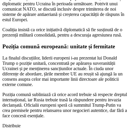
diplomatic pentru Ucraina în perioada următoare. Potrivit unui
comunicat NATO, se discută inclusiv despre trimiterea de noi
sisteme de apărare antiaeriană și creșterea capacității de răspuns în
estul Europei.
Coaliția insistă ca orice inițiativă diplomatică să fie susținută de o
prezență militară consolidată, pentru a descuraja agresiunea rusă.
Poziția comună europeană: unitate și fermitate
La finalul discuțiilor, liderii europeni i-au prezentat lui Donald
Trump o poziție unitară, concentrată pe apărarea suveranității
Ucrainei și pe menținerea sancțiunilor actuale. În ciuda unor
diferențe de abordare, țările membre UE au reușit să ajungă la un
consens asupra celor mai importante linii directoare ale politicii
externe comune.
Poziția comună subliniază că orice acord trebuie să respecte dreptul
internațional, iar Rusia trebuie trasă la răspundere pentru invazia
declanșată. Oficialii europeni speră că summitul Trump-Putin va
crea premisele pentru relansarea unor negocieri autentice, dar fără a
face concesii esențiale.
Distribuie