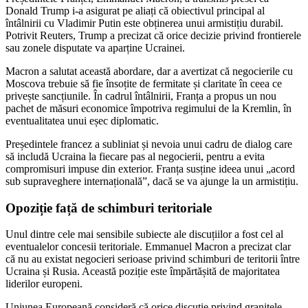
Donald Trump i-a asigurat pe aliați că obiectivul principal al
întâlnirii cu Vladimir Putin este obținerea unui armistițiu durabil.
Potrivit Reuters, Trump a precizat că orice decizie privind frontierele
sau zonele disputate va aparține Ucrainei.
Macron a salutat această abordare, dar a avertizat că negocierile cu
Moscova trebuie să fie însoțite de fermitate și claritate în ceea ce
privește sancțiunile. În cadrul întâlnirii, Franța a propus un nou
pachet de măsuri economice împotriva regimului de la Kremlin, în
eventualitatea unui eșec diplomatic.
Președintele francez a subliniat și nevoia unui cadru de dialog care
să includă Ucraina la fiecare pas al negocierii, pentru a evita
compromisuri impuse din exterior. Franța susține ideea unui „acord
sub supraveghere internațională”, dacă se va ajunge la un armistițiu.
Opoziție față de schimburi teritoriale
Unul dintre cele mai sensibile subiecte ale discuțiilor a fost cel al
eventualelor concesii teritoriale. Emmanuel Macron a precizat clar
că nu au existat negocieri serioase privind schimburi de teritorii între
Ucraina și Rusia. Această poziție este împărtășită de majoritatea
liderilor europeni.
Uniunea Europeană consideră că orice discuție privind granițele