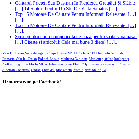
[…]...
Top 15 Motoare De Căutare Pentru Informatii Relevante: […]
[…]...
Sport pentru copii componenta de baza pentru viata sanatoasa:
[…] Citeste si articolul: Cele mai bune 3 diete! […]...
Valu lui Traian
Supa de legume
Supa Crema
SP 500
Solana
SEO
Remedii Naturiste
Primaria Valu lui Traian
Politică Locală
Medicina Naturista
Marketing afiliat
Inteligența
Artificială
google
Florin Mitroi
Ethereum
Detoxifiere
Criptomonede
Constanta
Consiliul
Judetean Constanta
Ciorba
ChatGPT
blockchain
Bitcoin
Bani online
AI
Urmareste-ne pe Facebook!