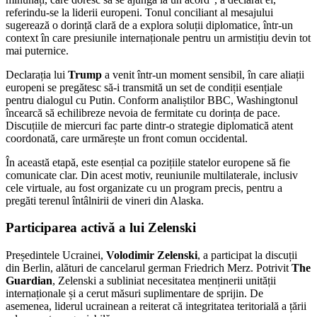
referindu-se la liderii europeni. Tonul conciliant al mesajului
sugerează o dorință clară de a explora soluții diplomatice, într-un
context în care presiunile internaționale pentru un armistițiu devin tot
mai puternice.
Declarația lui
Trump
a venit într-un moment sensibil, în care aliații
europeni se pregătesc să-i transmită un set de condiții esențiale
pentru dialogul cu Putin. Conform analiștilor BBC, Washingtonul
încearcă să echilibreze nevoia de fermitate cu dorința de pace.
Discuțiile de miercuri fac parte dintr-o strategie diplomatică atent
coordonată, care urmărește un front comun occidental.
În această etapă, este esențial ca pozițiile statelor europene să fie
comunicate clar. Din acest motiv, reuniunile multilaterale, inclusiv
cele virtuale, au fost organizate cu un program precis, pentru a
pregăti terenul întâlnirii de vineri din Alaska.
Participarea activă a lui Zelenski
Președintele Ucrainei,
Volodimir Zelenski
, a participat la discuții
din Berlin, alături de cancelarul german Friedrich Merz. Potrivit
The
Guardian
, Zelenski a subliniat necesitatea menținerii unității
internaționale și a cerut măsuri suplimentare de sprijin. De
asemenea, liderul ucrainean a reiterat că integritatea teritorială a țării