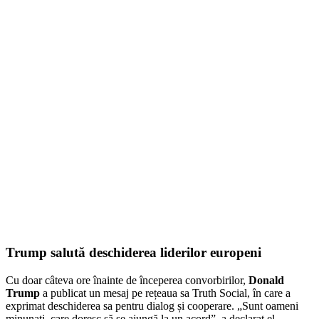
Trump salută deschiderea liderilor europeni
Cu doar câteva ore înainte de începerea convorbirilor,
Donald
Trump
a publicat un mesaj pe rețeaua sa Truth Social, în care a
exprimat deschiderea sa pentru dialog și cooperare. „Sunt oameni
minunați, care doresc să se ajungă la un acord”, a declarat el,