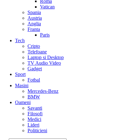
Roma
Vatican
Spania
Austria
Anglia
Franta
Paris
Tech
Cripto
Telefoane
Laptop si Desktop
TV Audio Video
Gadget
Sport
Fotbal
Masini
Mercedes-Benz
BMW
Oameni
Savanti
Filosofi
Medici
Lideri
Politicieni