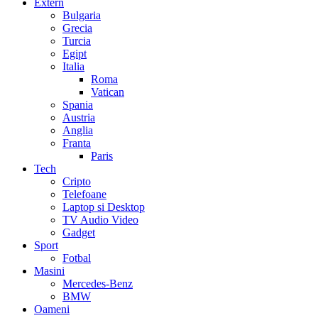
Extern
Bulgaria
Grecia
Turcia
Egipt
Italia
Roma
Vatican
Spania
Austria
Anglia
Franta
Paris
Tech
Cripto
Telefoane
Laptop si Desktop
TV Audio Video
Gadget
Sport
Fotbal
Masini
Mercedes-Benz
BMW
Oameni