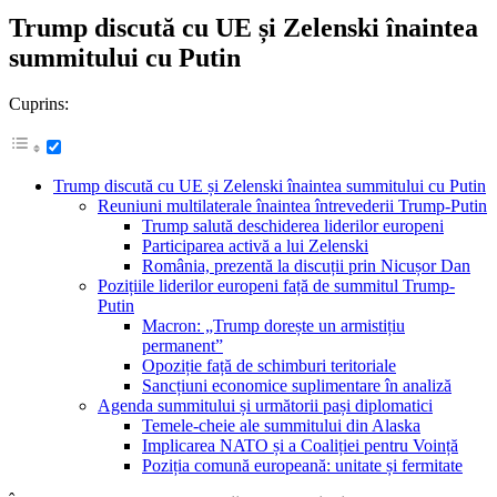
Trump discută cu UE și Zelenski înaintea
summitului cu Putin
Cuprins:
Trump discută cu UE și Zelenski înaintea summitului cu Putin
Reuniuni multilaterale înaintea întrevederii Trump-Putin
Trump salută deschiderea liderilor europeni
Participarea activă a lui Zelenski
România, prezentă la discuții prin Nicușor Dan
Pozițiile liderilor europeni față de summitul Trump-
Putin
Macron: „Trump dorește un armistițiu
permanent”
Opoziție față de schimburi teritoriale
Sancțiuni economice suplimentare în analiză
Agenda summitului și următorii pași diplomatici
Temele-cheie ale summitului din Alaska
Implicarea NATO și a Coaliției pentru Voință
Poziția comună europeană: unitate și fermitate