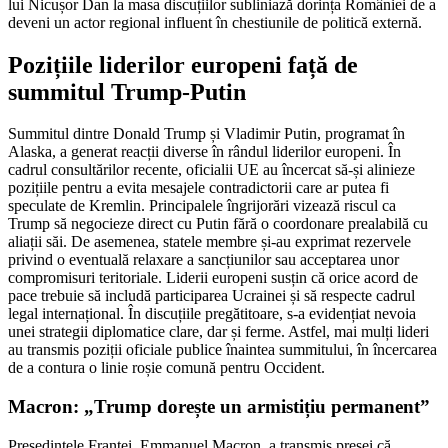
lui Nicușor Dan la masa discuțiilor subliniază dorința României de a
deveni un actor regional influent în chestiunile de politică externă.
Pozițiile liderilor europeni față de
summitul Trump-Putin
Summitul dintre Donald Trump și Vladimir Putin, programat în
Alaska, a generat reacții diverse în rândul liderilor europeni. În
cadrul consultărilor recente, oficialii UE au încercat să-și alinieze
pozițiile pentru a evita mesajele contradictorii care ar putea fi
speculate de Kremlin. Principalele îngrijorări vizează riscul ca
Trump să negocieze direct cu Putin fără o coordonare prealabilă cu
aliații săi. De asemenea, statele membre și-au exprimat rezervele
privind o eventuală relaxare a sancțiunilor sau acceptarea unor
compromisuri teritoriale. Liderii europeni susțin că orice acord de
pace trebuie să includă participarea Ucrainei și să respecte cadrul
legal internațional. În discuțiile pregătitoare, s-a evidențiat nevoia
unei strategii diplomatice clare, dar și ferme. Astfel, mai mulți lideri
au transmis poziții oficiale publice înaintea summitului, în încercarea
de a contura o linie roșie comună pentru Occident.
Macron: „Trump dorește un armistițiu permanent”
Președintele Franței, Emmanuel Macron, a transmis presei că