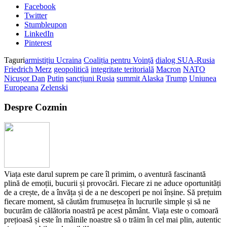
Facebook
Twitter
Stumbleupon
LinkedIn
Pinterest
Taguri
armistițiu Ucraina
Coaliția pentru Voință
dialog SUA-Rusia
Friedrich Merz
geopolitică
integritate teritorială
Macron
NATO
Nicușor Dan
Putin
sancțiuni Rusia
summit Alaska
Trump
Uniunea
Europeana
Zelenski
Despre Cozmin
Viața este darul suprem pe care îl primim, o aventură fascinantă
plină de emoții, bucurii și provocări. Fiecare zi ne aduce oportunități
de a crește, de a învăța și de a ne descoperi pe noi înșine. Să prețuim
fiecare moment, să căutăm frumusețea în lucrurile simple și să ne
bucurăm de călătoria noastră pe acest pământ. Viața este o comoară
prețioasă și este în mâinile noastre să o trăim în cel mai plin, autentic