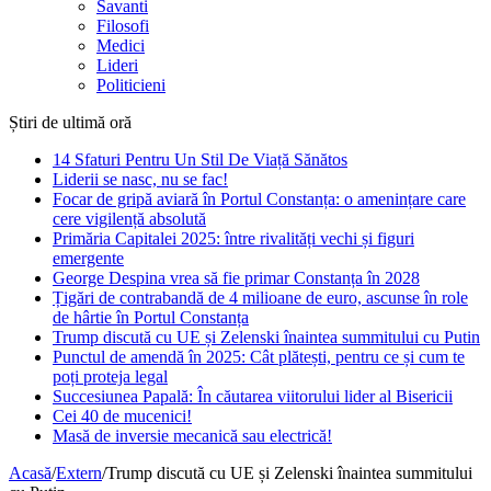
Savanti
Filosofi
Medici
Lideri
Politicieni
Știri de ultimă oră
14 Sfaturi Pentru Un Stil De Viață Sănătos
Liderii se nasc, nu se fac!
Focar de gripă aviară în Portul Constanța: o amenințare care
cere vigilență absolută
Primăria Capitalei 2025: între rivalități vechi și figuri
emergente
George Despina vrea să fie primar Constanța în 2028
Țigări de contrabandă de 4 milioane de euro, ascunse în role
de hârtie în Portul Constanța
Trump discută cu UE și Zelenski înaintea summitului cu Putin
Punctul de amendă în 2025: Cât plătești, pentru ce și cum te
poți proteja legal
Succesiunea Papală: În căutarea viitorului lider al Bisericii
Cei 40 de mucenici!
Masă de inversie mecanică sau electrică!
Acasă
/
Extern
/
Trump discută cu UE și Zelenski înaintea summitului