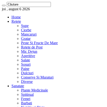
joi , august 6 2026
Home
Retete
Supe
Ciorbe
Mancaruri
Gratar
Peste Si Fructe De Mare
Retete de Post
Mic Dejun
Aperitive
Salate
Sosuri
Paine
Dulciuri
Conserve Si Muraturi
Diverse
Sanatate
Plante Medicinale
Spitirual
Femei
Barbati