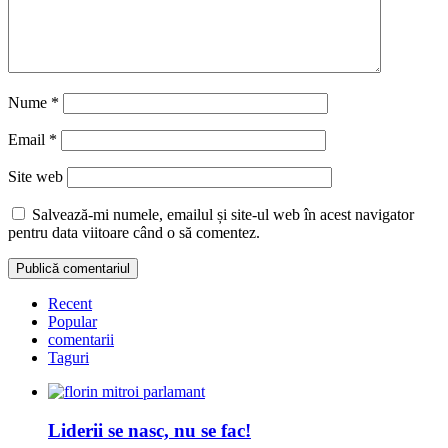
Nume
*
Email
*
Site web
Salvează-mi numele, emailul și site-ul web în acest navigator
pentru data viitoare când o să comentez.
Recent
Popular
comentarii
Taguri
Liderii se nasc, nu se fac!