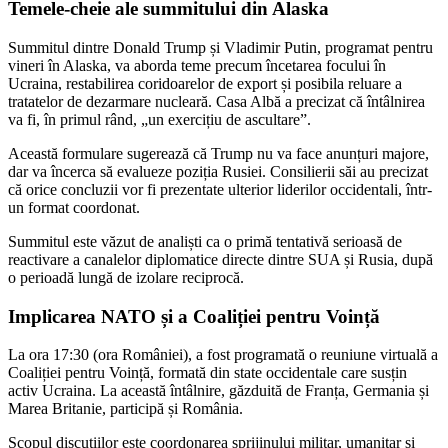
Temele-cheie ale summitului din Alaska
Summitul dintre Donald Trump și Vladimir Putin, programat pentru
vineri în Alaska, va aborda teme precum încetarea focului în
Ucraina, restabilirea coridoarelor de export și posibila reluare a
tratatelor de dezarmare nucleară. Casa Albă a precizat că întâlnirea
va fi, în primul rând, „un exercițiu de ascultare”.
Această formulare sugerează că Trump nu va face anunțuri majore,
dar va încerca să evalueze poziția Rusiei. Consilierii săi au precizat
că orice concluzii vor fi prezentate ulterior liderilor occidentali, într-
un format coordonat.
Summitul este văzut de analiști ca o primă tentativă serioasă de
reactivare a canalelor diplomatice directe dintre SUA și Rusia, după
o perioadă lungă de izolare reciprocă.
Implicarea NATO și a Coaliției pentru Voință
La ora 17:30 (ora României), a fost programată o reuniune virtuală a
Coaliției pentru Voință, formată din state occidentale care susțin
activ Ucraina. La această întâlnire, găzduită de Franța, Germania și
Marea Britanie, participă și România.
Scopul discuțiilor este coordonarea sprijinului militar, umanitar și