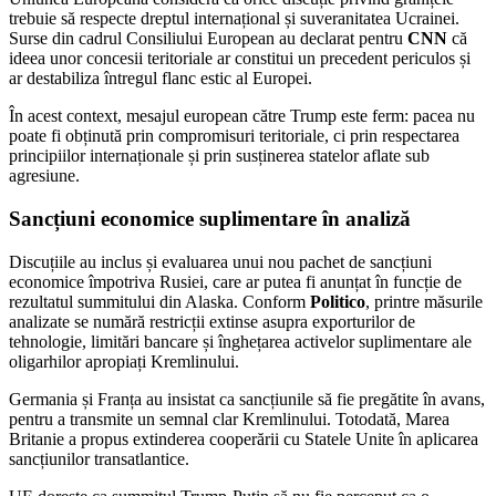
trebuie să respecte dreptul internațional și suveranitatea Ucrainei.
Surse din cadrul Consiliului European au declarat pentru
CNN
că
ideea unor concesii teritoriale ar constitui un precedent periculos și
ar destabiliza întregul flanc estic al Europei.
În acest context, mesajul european către Trump este ferm: pacea nu
poate fi obținută prin compromisuri teritoriale, ci prin respectarea
principiilor internaționale și prin susținerea statelor aflate sub
agresiune.
Sancțiuni economice suplimentare în analiză
Discuțiile au inclus și evaluarea unui nou pachet de sancțiuni
economice împotriva Rusiei, care ar putea fi anunțat în funcție de
rezultatul summitului din Alaska. Conform
Politico
, printre măsurile
analizate se numără restricții extinse asupra exporturilor de
tehnologie, limitări bancare și înghețarea activelor suplimentare ale
oligarhilor apropiați Kremlinului.
Germania și Franța au insistat ca sancțiunile să fie pregătite în avans,
pentru a transmite un semnal clar Kremlinului. Totodată, Marea
Britanie a propus extinderea cooperării cu Statele Unite în aplicarea
sancțiunilor transatlantice.