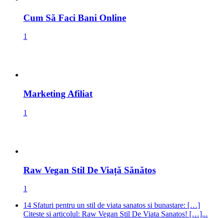
1
Marketing Afiliat
1
Raw Vegan Stil De Viață Sănătos
1
14 Sfaturi pentru un stil de viata sanatos si bunastare: […]
Citeste si articolul: Raw Vegan Stil De Viata Sanatos! […]...
Cântarul Prieten Sau Dușman In Pierderea Greutății Și Slăbit:
[…] 14 Sfaturi Pentru Un Stil De Viață Sănătos […]...
Top 15 Motoare De Căutare Pentru Informatii Relevante: […]