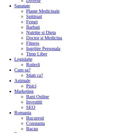
Diverse
Sanatate
Plante Medicinale
Spitirual
Femei
Barbati
Nutritie si Dieta
Doctor si Medicina
Fitness
Ingrijire Personala
Timp Liber
Legislație
Rutieră
Cum sa?
Stiati ca?
Animale
Pisici
Marketing
Bani Online
Investitii
SEO
Romania
Bucuresti
Constanta
Bacau