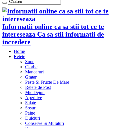
Informatii online ca sa stii tot ce te
intereseaza Ca sa stii informatii de
incredere
Home
Retete
Supe
Ciorbe
Mancaruri
Gratar
Peste Si Fructe De Mare
Retete de Post
Mic Dejun
Aperitive
Salate
Sosuri
Paine
Dulciuri
Conserve Si Muraturi