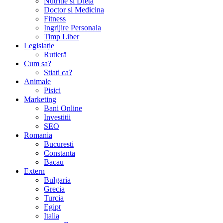
Nutritie si Dieta
Doctor si Medicina
Fitness
Ingrijire Personala
Timp Liber
Legislație
Rutieră
Cum sa?
Stiati ca?
Animale
Pisici
Marketing
Bani Online
Investitii
SEO
Romania
Bucuresti
Constanta
Bacau
Extern
Bulgaria
Grecia
Turcia
Egipt
Italia