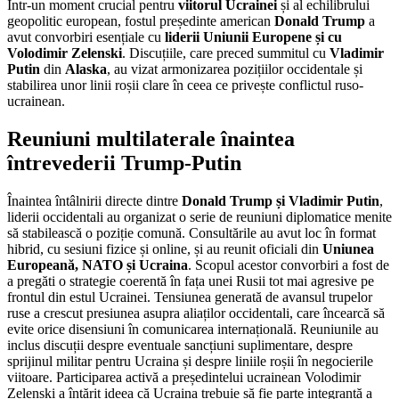
Într-un moment crucial pentru
viitorul Ucrainei
și al echilibrului
geopolitic european, fostul președinte american
Donald Trump
a
avut convorbiri esențiale cu
liderii Uniunii Europene și cu
Volodimir Zelenski
. Discuțiile, care preced summitul cu
Vladimir
Putin
din
Alaska
, au vizat armonizarea pozițiilor occidentale și
stabilirea unor linii roșii clare în ceea ce privește conflictul ruso-
ucrainean.
Reuniuni multilaterale înaintea
întrevederii Trump-Putin
Înaintea întâlnirii directe dintre
Donald Trump și Vladimir Putin
,
liderii occidentali au organizat o serie de reuniuni diplomatice menite
să stabilească o poziție comună. Consultările au avut loc în format
hibrid, cu sesiuni fizice și online, și au reunit oficiali din
Uniunea
Europeană, NATO și Ucraina
. Scopul acestor convorbiri a fost de
a pregăti o strategie coerentă în fața unei Rusii tot mai agresive pe
frontul din estul Ucrainei. Tensiunea generată de avansul trupelor
ruse a crescut presiunea asupra aliaților occidentali, care încearcă să
evite orice disensiuni în comunicarea internațională. Reuniunile au
inclus discuții despre eventuale sancțiuni suplimentare, despre
sprijinul militar pentru Ucraina și despre liniile roșii în negocierile
viitoare. Participarea activă a președintelui ucrainean Volodimir
Zelenski a întărit ideea că Ucraina trebuie să fie parte integrantă a