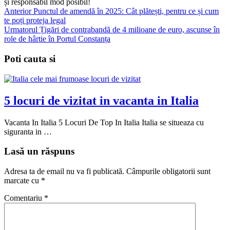
și responsabil mod posibil!
Anterior
Punctul de amendă în 2025: Cât plătești, pentru ce și cum
te poți proteja legal
Urmatorul
Țigări de contrabandă de 4 milioane de euro, ascunse în
role de hârtie în Portul Constanța
Poti cauta si
5 locuri de vizitat in vacanta in Italia
Vacanta In Italia 5 Locuri De Top In Italia Italia se situeaza cu
siguranta in …
Lasă un răspuns
Adresa ta de email nu va fi publicată.
Câmpurile obligatorii sunt
marcate cu
*
Comentariu
*