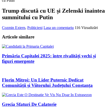
cu Putin
Trump discută cu UE și Zelenski înaintea
summitului cu Putin
Cozmin
Extern
,
Politicieni
Lasa un comentariu
116 Vizualizări
Articole similare
Primăria Capitalei 2025: între rivalități vechi și
figuri emergente
Florin Mitroi: Un Lider Puternic Dedicat
Comunității și Viitorului Județului Constanța
Grecia Sfaturi De Calatorie