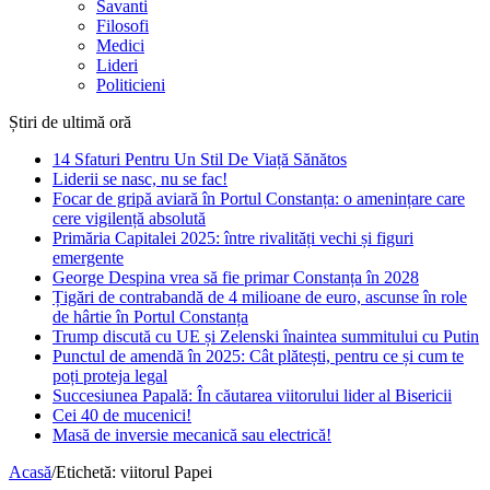
Savanti
Filosofi
Medici
Lideri
Politicieni
Știri de ultimă oră
14 Sfaturi Pentru Un Stil De Viață Sănătos
Liderii se nasc, nu se fac!
Focar de gripă aviară în Portul Constanța: o amenințare care
cere vigilență absolută
Primăria Capitalei 2025: între rivalități vechi și figuri
emergente
George Despina vrea să fie primar Constanța în 2028
Țigări de contrabandă de 4 milioane de euro, ascunse în role
de hârtie în Portul Constanța
Trump discută cu UE și Zelenski înaintea summitului cu Putin
Punctul de amendă în 2025: Cât plătești, pentru ce și cum te
poți proteja legal
Succesiunea Papală: În căutarea viitorului lider al Bisericii
Cei 40 de mucenici!
Masă de inversie mecanică sau electrică!
Acasă
/
Etichetă:
viitorul Papei