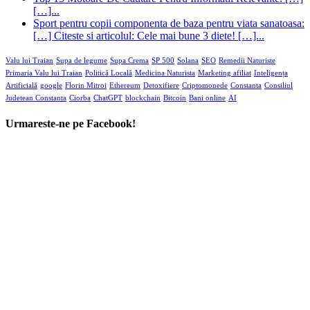
[…]...
Sport pentru copii componenta de baza pentru viata sanatoasa:
[…] Citeste si articolul: Cele mai bune 3 diete! […]...
Valu lui Traian
Supa de legume
Supa Crema
SP 500
Solana
SEO
Remedii Naturiste
Primaria Valu lui Traian
Politică Locală
Medicina Naturista
Marketing afiliat
Inteligența
Artificială
google
Florin Mitroi
Ethereum
Detoxifiere
Criptomonede
Constanta
Consiliul
Judetean Constanta
Ciorba
ChatGPT
blockchain
Bitcoin
Bani online
AI
Urmareste-ne pe Facebook!