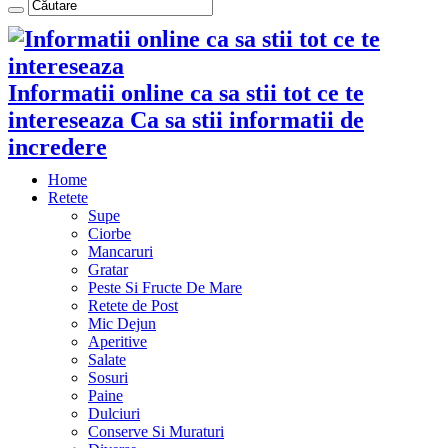
Informatii online ca sa stii tot ce te
intereseaza Ca sa stii informatii de
incredere
Home
Retete
Supe
Ciorbe
Mancaruri
Gratar
Peste Si Fructe De Mare
Retete de Post
Mic Dejun
Aperitive
Salate
Sosuri
Paine
Dulciuri
Conserve Si Muraturi