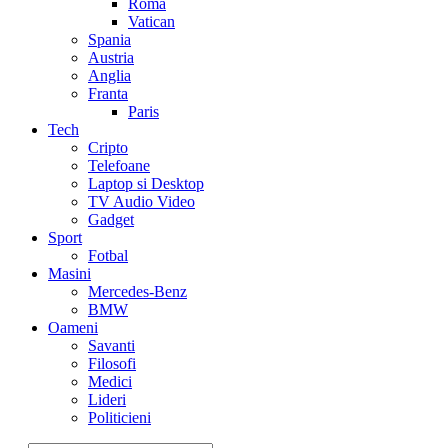
Roma
Vatican
Spania
Austria
Anglia
Franta
Paris
Tech
Cripto
Telefoane
Laptop si Desktop
TV Audio Video
Gadget
Sport
Fotbal
Masini
Mercedes-Benz
BMW
Oameni
Savanti
Filosofi
Medici
Lideri
Politicieni