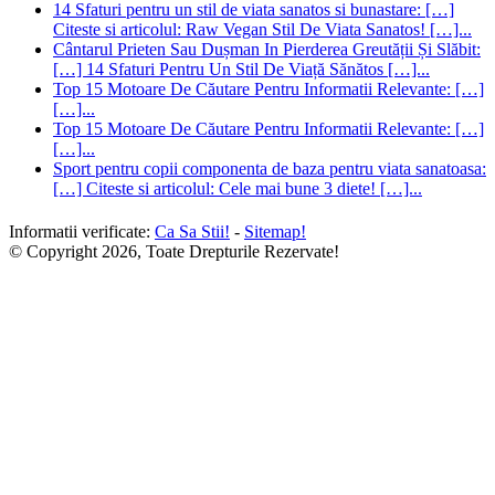
14 Sfaturi pentru un stil de viata sanatos si bunastare: […]
Citeste si articolul: Raw Vegan Stil De Viata Sanatos! […]...
Cântarul Prieten Sau Dușman In Pierderea Greutății Și Slăbit:
[…] 14 Sfaturi Pentru Un Stil De Viață Sănătos […]...
Top 15 Motoare De Căutare Pentru Informatii Relevante: […]
[…]...
Top 15 Motoare De Căutare Pentru Informatii Relevante: […]
[…]...
Sport pentru copii componenta de baza pentru viata sanatoasa:
[…] Citeste si articolul: Cele mai bune 3 diete! […]...
Informatii verificate:
Ca Sa Stii!
-
Sitemap!
© Copyright 2026, Toate Drepturile Rezervate!