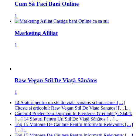
Cum Să Faci Bani Online
1
Marketing Afiliat
1
Raw Vegan Stil De Viață Sănătos
1
14 Sfaturi pentru un stil de viata sanatos si bunastare: […]
Citeste si articolul: Raw Vegan Stil De Viata Sanatos! […]...
Cântarul Prieten Sau Dușman In Pierderea Greutății Și Slăbit:
[…] 14 Sfaturi Pentru Un Stil De Viață Sănătos […]...
Top 15 Motoare De Căutare Pentru Informatii Relevante: […]
[…]...
Top 15 Motoare De Căutare Pentru Informatii Relevante: […]