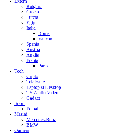
Extern
Bulgaria
Grecia
Turcia
Egipt
Italia
Roma
Vatican
Spania
Austria
Anglia
Franta
Paris
Tech
Cripto
Telefoane
Laptop si Desktop
TV Audio Video
Gadget
Sport
Fotbal
Masini
Mercedes-Benz
BMW
Oameni