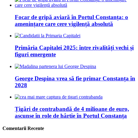
Focar de gripă aviară în Portul Constanța: o
amenințare care cere vigilență absolută
Primăria Capitalei 2025: între rivalități vechi și
figuri emergente
George Despina vrea să fie primar Constanța în
2028
Țigări de contrabandă de 4 milioane de euro,
ascunse în role de hârtie în Portul Constanța
Comentarii Recente