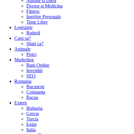
Nutritie si Dieta
Doctor si Medicina
Fitness
Ingrijire Personala
Timp Liber
Legislație
Rutieră
Cum sa?
Stiati ca?
Animale
Pisici
Marketing
Bani Online
Investitii
SEO
Romania
Bucuresti
Constanta
Bacau
Extern
Bulgaria
Grecia
Turcia
Egipt
Italia