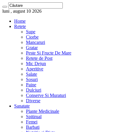
luni , august 10 2026
Home
Retete
Supe
Ciorbe
Mancaruri
Gratar
Peste Si Fructe De Mare
Retete de Post
Mic Dejun
Aperitive
Salate
Sosuri
Paine
Dulciuri
Conserve Si Muraturi
Diverse
Sanatate
Plante Medicinale
Spitirual
Femei
Barbati