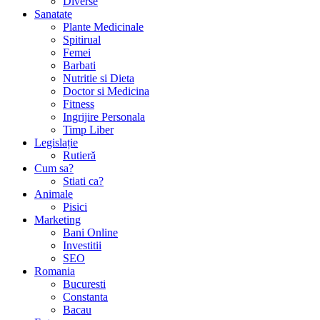
Diverse
Sanatate
Plante Medicinale
Spitirual
Femei
Barbati
Nutritie si Dieta
Doctor si Medicina
Fitness
Ingrijire Personala
Timp Liber
Legislație
Rutieră
Cum sa?
Stiati ca?
Animale
Pisici
Marketing
Bani Online
Investitii
SEO
Romania
Bucuresti
Constanta
Bacau