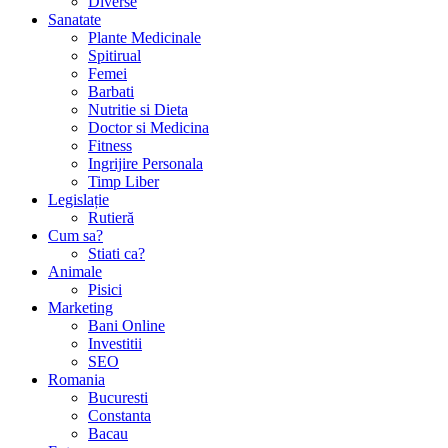
Diverse
Sanatate
Plante Medicinale
Spitirual
Femei
Barbati
Nutritie si Dieta
Doctor si Medicina
Fitness
Ingrijire Personala
Timp Liber
Legislație
Rutieră
Cum sa?
Stiati ca?
Animale
Pisici
Marketing
Bani Online
Investitii
SEO
Romania
Bucuresti
Constanta
Bacau