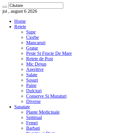
joi , august 6 2026
Home
Retete
Supe
Ciorbe
Mancaruri
Gratar
Peste Si Fructe De Mare
Retete de Post
Mic Dejun
Aperitive
Salate
Sosuri
Paine
Dulciuri
Conserve Si Muraturi
Diverse
Sanatate
Plante Medicinale
Spitirual
Femei
Barbati