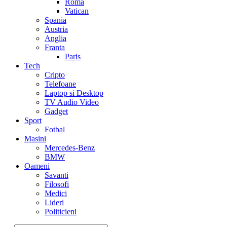
Roma
Vatican
Spania
Austria
Anglia
Franta
Paris
Tech
Cripto
Telefoane
Laptop si Desktop
TV Audio Video
Gadget
Sport
Fotbal
Masini
Mercedes-Benz
BMW
Oameni
Savanti
Filosofi
Medici
Lideri
Politicieni