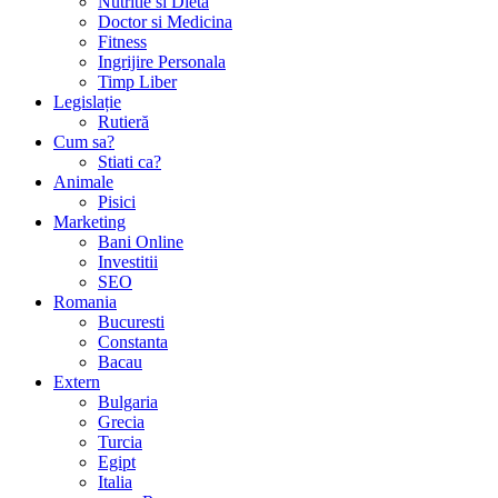
Nutritie si Dieta
Doctor si Medicina
Fitness
Ingrijire Personala
Timp Liber
Legislație
Rutieră
Cum sa?
Stiati ca?
Animale
Pisici
Marketing
Bani Online
Investitii
SEO
Romania
Bucuresti
Constanta
Bacau
Extern
Bulgaria
Grecia
Turcia
Egipt
Italia