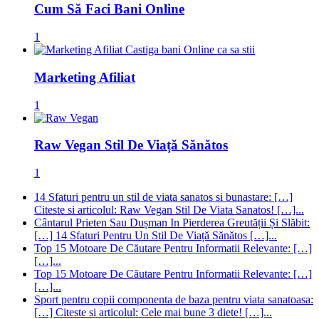
Cum Să Faci Bani Online
1
Marketing Afiliat
1
Raw Vegan Stil De Viață Sănătos
1
14 Sfaturi pentru un stil de viata sanatos si bunastare: […]
Citeste si articolul: Raw Vegan Stil De Viata Sanatos! […]...
Cântarul Prieten Sau Dușman In Pierderea Greutății Și Slăbit:
[…] 14 Sfaturi Pentru Un Stil De Viață Sănătos […]...
Top 15 Motoare De Căutare Pentru Informatii Relevante: […]
[…]...
Top 15 Motoare De Căutare Pentru Informatii Relevante: […]
[…]...
Sport pentru copii componenta de baza pentru viata sanatoasa:
[…] Citeste si articolul: Cele mai bune 3 diete! […]...