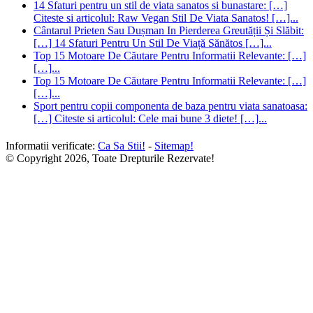
14 Sfaturi pentru un stil de viata sanatos si bunastare: […]
Citeste si articolul: Raw Vegan Stil De Viata Sanatos! […]...
Cântarul Prieten Sau Dușman In Pierderea Greutății Și Slăbit:
[…] 14 Sfaturi Pentru Un Stil De Viață Sănătos […]...
Top 15 Motoare De Căutare Pentru Informatii Relevante: […]
[…]...
Top 15 Motoare De Căutare Pentru Informatii Relevante: […]
[…]...
Sport pentru copii componenta de baza pentru viata sanatoasa:
[…] Citeste si articolul: Cele mai bune 3 diete! […]...
Informatii verificate:
Ca Sa Stii!
-
Sitemap!
© Copyright 2026, Toate Drepturile Rezervate!