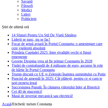
Savanti
Filosofi
Medici
Lideri
Politicieni
Știri de ultimă oră
14 Sfaturi Pentru Un Stil De Viață Sănătos
Liderii se nasc, nu se fac!
Focar de gripă aviară în Portul Constanța: o amenințare care
cere vigilență absolută
Primăria Capitalei 2025: între rivalități vechi și figuri
emergente
George Despina vrea să fie primar Constanța în 2028
Țigări de contrabandă de 4 milioane de euro, ascunse în role
de hârtie în Portul Constanța
Trump discută cu UE și Zelenski înaintea summitului cu Putin
Punctul de amendă în 2025: Cât plătești, pentru ce și cum te
poți proteja legal
Succesiunea Papală: În căutarea viitorului lider al Bisericii
Cei 40 de mucenici!
Masă de inversie mecanică sau electrică!
Acasă
/
Etichetă:
turism Constanța