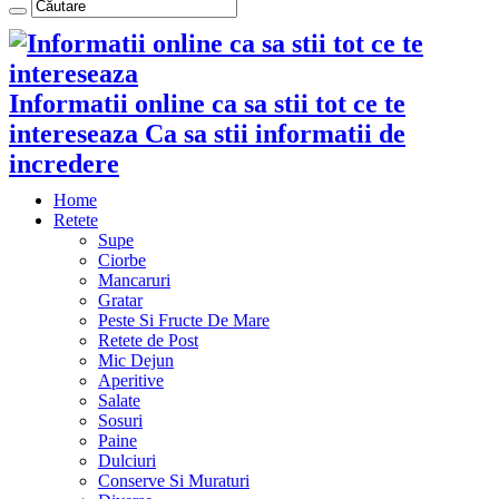
Informatii online ca sa stii tot ce te
intereseaza Ca sa stii informatii de
incredere
Home
Retete
Supe
Ciorbe
Mancaruri
Gratar
Peste Si Fructe De Mare
Retete de Post
Mic Dejun
Aperitive
Salate
Sosuri
Paine
Dulciuri
Conserve Si Muraturi