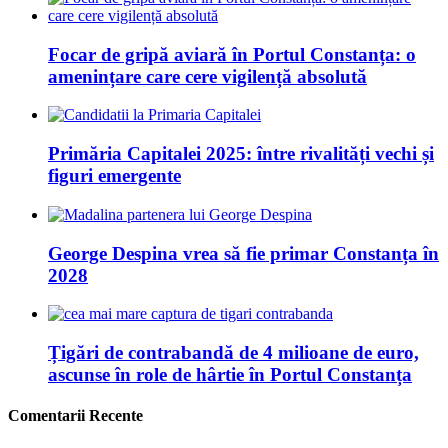
Focar de gripă aviară în Portul Constanța: o
amenințare care cere vigilență absolută
Primăria Capitalei 2025: între rivalități vechi și
figuri emergente
George Despina vrea să fie primar Constanța în
2028
Țigări de contrabandă de 4 milioane de euro,
ascunse în role de hârtie în Portul Constanța
Comentarii Recente