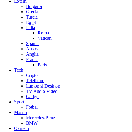
Extern
Bulgaria
Grecia
Turcia
Egipt
Italia
Roma
Vatican
Spania
Austria
Anglia
Franta
Paris
Tech
Cripto
Telefoane
Laptop si Desktop
TV Audio Video
Gadget
Sport
Fotbal
Masini
Mercedes-Benz
BMW
Oameni