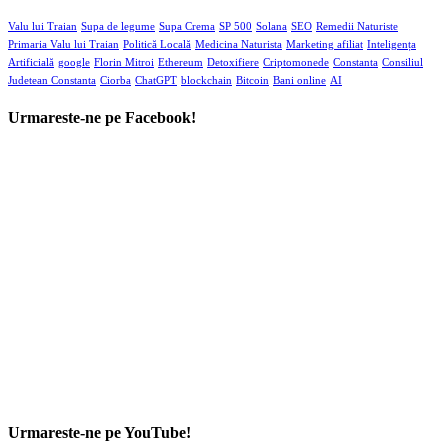
Valu lui Traian
Supa de legume
Supa Crema
SP 500
Solana
SEO
Remedii Naturiste
Primaria Valu lui Traian
Politică Locală
Medicina Naturista
Marketing afiliat
Inteligența
Artificială
google
Florin Mitroi
Ethereum
Detoxifiere
Criptomonede
Constanta
Consiliul
Judetean Constanta
Ciorba
ChatGPT
blockchain
Bitcoin
Bani online
AI
Urmareste-ne pe Facebook!
Urmareste-ne pe YouTube!