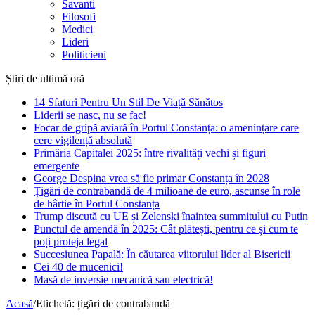
Savanti
Filosofi
Medici
Lideri
Politicieni
Știri de ultimă oră
14 Sfaturi Pentru Un Stil De Viață Sănătos
Liderii se nasc, nu se fac!
Focar de gripă aviară în Portul Constanța: o amenințare care
cere vigilență absolută
Primăria Capitalei 2025: între rivalități vechi și figuri
emergente
George Despina vrea să fie primar Constanța în 2028
Țigări de contrabandă de 4 milioane de euro, ascunse în role
de hârtie în Portul Constanța
Trump discută cu UE și Zelenski înaintea summitului cu Putin
Punctul de amendă în 2025: Cât plătești, pentru ce și cum te
poți proteja legal
Succesiunea Papală: În căutarea viitorului lider al Bisericii
Cei 40 de mucenici!
Masă de inversie mecanică sau electrică!
Acasă
/
Etichetă:
țigări de contrabandă