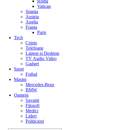
Roma
Vatican
Spania
Austria
Anglia
Franta
Paris
Tech
Cripto
Telefoane
Laptop si Desktop
TV Audio Video
Gadget
Sport
Fotbal
Masini
Mercedes-Benz
BMW
Oameni
Savanti
Filosofi
Medici
Lideri
Politicieni