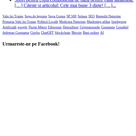
[…] Citeste si articolul: Cele mai bune 3 diete! […]...
Valu lui Traian
Supa de legume
Supa Crema
SP 500
Solana
SEO
Remedii Naturiste
Primaria Valu lui Traian
Politică Locală
Medicina Naturista
Marketing afiliat
Inteligența
Artificială
google
Florin Mitroi
Ethereum
Detoxifiere
Criptomonede
Constanta
Consiliul
Judetean Constanta
Ciorba
ChatGPT
blockchain
Bitcoin
Bani online
AI
Urmareste-ne pe Facebook!