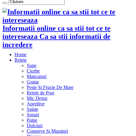
Informatii online ca sa stii tot ce te
intereseaza Ca sa stii informatii de
incredere
Home
Retete
Supe
Ciorbe
Mancaruri
Gratar
Peste Si Fructe De Mare
Retete de Post
Mic Dejun
Aperitive
Salate
Sosuri
Paine
Dulciuri
Conserve Si Muraturi