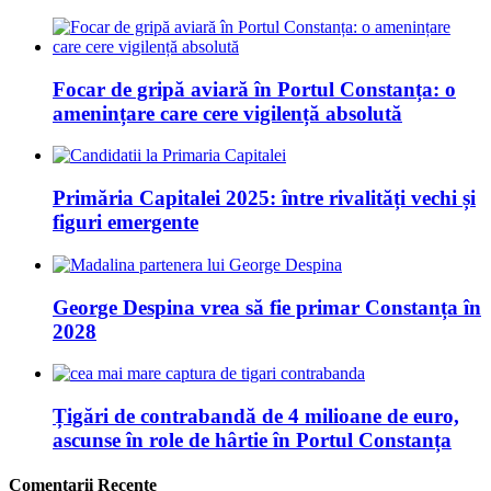
Focar de gripă aviară în Portul Constanța: o
amenințare care cere vigilență absolută
Primăria Capitalei 2025: între rivalități vechi și
figuri emergente
George Despina vrea să fie primar Constanța în
2028
Țigări de contrabandă de 4 milioane de euro,
ascunse în role de hârtie în Portul Constanța
Comentarii Recente