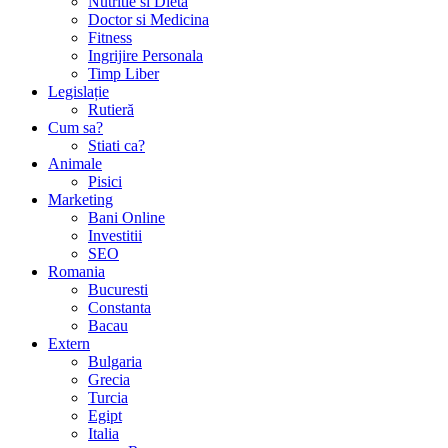
Nutritie si Dieta
Doctor si Medicina
Fitness
Ingrijire Personala
Timp Liber
Legislație
Rutieră
Cum sa?
Stiati ca?
Animale
Pisici
Marketing
Bani Online
Investitii
SEO
Romania
Bucuresti
Constanta
Bacau
Extern
Bulgaria
Grecia
Turcia
Egipt
Italia