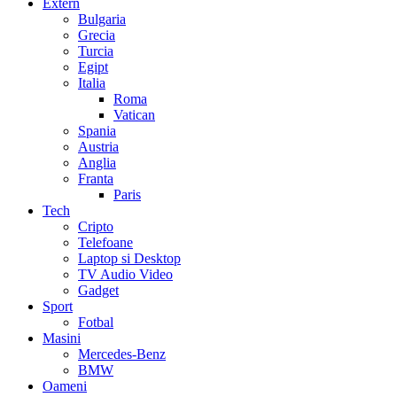
Extern
Bulgaria
Grecia
Turcia
Egipt
Italia
Roma
Vatican
Spania
Austria
Anglia
Franta
Paris
Tech
Cripto
Telefoane
Laptop si Desktop
TV Audio Video
Gadget
Sport
Fotbal
Masini
Mercedes-Benz
BMW
Oameni