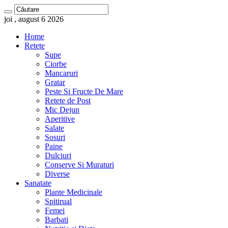
joi , august 6 2026
Home
Retete
Supe
Ciorbe
Mancaruri
Gratar
Peste Si Fructe De Mare
Retete de Post
Mic Dejun
Aperitive
Salate
Sosuri
Paine
Dulciuri
Conserve Si Muraturi
Diverse
Sanatate
Plante Medicinale
Spitirual
Femei
Barbati