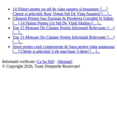
14 Sfaturi pentru un stil de viata sanatos si bunastare: […]
Citeste si articolul: Raw Vegan Stil De Viata Sanatos! […]...
Cântarul Prieten Sau Dușman In Pierderea Greutății Și Slăbit:
[…] 14 Sfaturi Pentru Un Stil De Viață Sănătos […]...
Top 15 Motoare De Căutare Pentru Informatii Relevante: […]
[…]...
Top 15 Motoare De Căutare Pentru Informatii Relevante: […]
[…]...
Sport pentru copii componenta de baza pentru viata sanatoasa:
[…] Citeste si articolul: Cele mai bune 3 diete! […]...
Informatii verificate:
Ca Sa Stii!
-
Sitemap!
© Copyright 2026, Toate Drepturile Rezervate!