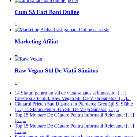
Cum Să Faci Bani Online
1
Marketing Afiliat
1
Raw Vegan Stil De Viață Sănătos
1
14 Sfaturi pentru un stil de viata sanatos si bunastare: […]
Citeste si articolul: Raw Vegan Stil De Viata Sanatos! […]...
Cântarul Prieten Sau Dușman In Pierderea Greutății Și Slăbit:
[…] 14 Sfaturi Pentru Un Stil De Viață Sănătos […]...
Top 15 Motoare De Căutare Pentru Informatii Relevante: […]
[…]...
Top 15 Motoare De Căutare Pentru Informatii Relevante: […]
[…]...
Sport pentru copii componenta de baza pentru viata sanatoasa: