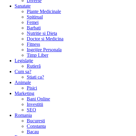
Diverse
Sanatate
Plante Medicinale
Spitirual
Femei
Barbati
Nutritie si Dieta
Doctor si Medicina
Fitness
Ingrijire Personala
Timp Liber
Legislație
Rutieră
Cum sa?
Stiati ca?
Animale
Pisici
Marketing
Bani Online
Investitii
SEO
Romania
Bucuresti
Constanta
Bacau