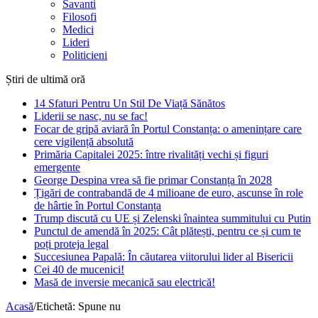
Savanti
Filosofi
Medici
Lideri
Politicieni
Știri de ultimă oră
14 Sfaturi Pentru Un Stil De Viață Sănătos
Liderii se nasc, nu se fac!
Focar de gripă aviară în Portul Constanța: o amenințare care
cere vigilență absolută
Primăria Capitalei 2025: între rivalități vechi și figuri
emergente
George Despina vrea să fie primar Constanța în 2028
Țigări de contrabandă de 4 milioane de euro, ascunse în role
de hârtie în Portul Constanța
Trump discută cu UE și Zelenski înaintea summitului cu Putin
Punctul de amendă în 2025: Cât plătești, pentru ce și cum te
poți proteja legal
Succesiunea Papală: În căutarea viitorului lider al Bisericii
Cei 40 de mucenici!
Masă de inversie mecanică sau electrică!
Acasă
/
Etichetă:
Spune nu