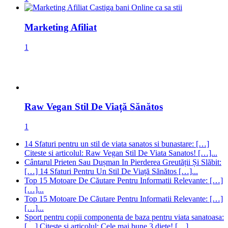
Marketing Afiliat
1
Raw Vegan Stil De Viață Sănătos
1
14 Sfaturi pentru un stil de viata sanatos si bunastare: […]
Citeste si articolul: Raw Vegan Stil De Viata Sanatos! […]...
Cântarul Prieten Sau Dușman In Pierderea Greutății Și Slăbit:
[…] 14 Sfaturi Pentru Un Stil De Viață Sănătos […]...
Top 15 Motoare De Căutare Pentru Informatii Relevante: […]
[…]...
Top 15 Motoare De Căutare Pentru Informatii Relevante: […]
[…]...
Sport pentru copii componenta de baza pentru viata sanatoasa:
[…] Citeste si articolul: Cele mai bune 3 diete! […]...