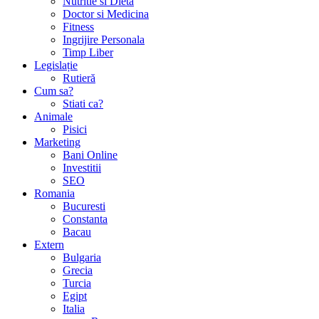
Nutritie si Dieta
Doctor si Medicina
Fitness
Ingrijire Personala
Timp Liber
Legislație
Rutieră
Cum sa?
Stiati ca?
Animale
Pisici
Marketing
Bani Online
Investitii
SEO
Romania
Bucuresti
Constanta
Bacau
Extern
Bulgaria
Grecia
Turcia
Egipt
Italia