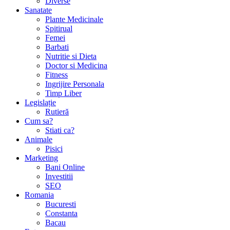
Diverse
Sanatate
Plante Medicinale
Spitirual
Femei
Barbati
Nutritie si Dieta
Doctor si Medicina
Fitness
Ingrijire Personala
Timp Liber
Legislație
Rutieră
Cum sa?
Stiati ca?
Animale
Pisici
Marketing
Bani Online
Investitii
SEO
Romania
Bucuresti
Constanta
Bacau