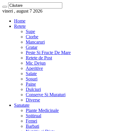
vineri , august 7 2026
Home
Retete
Supe
Ciorbe
Mancaruri
Gratar
Peste Si Fructe De Mare
Retete de Post
Mic Dejun
Aperitive
Salate
Sosuri
Paine
Dulciuri
Conserve Si Muraturi
Diverse
Sanatate
Plante Medicinale
Spitirual
Femei
Barbati