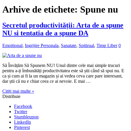
Arhive de etichete:
Spune nu
Secretul productivității: Arta de a spune
NU si tentatia de a spune DA
Emoitional
,
Ingrijire Personala
,
Sanatate
,
Spitirual
,
Timp Liber
0
Să Învățăm Să Spunem NU! Unul dintre cele mai simple trucuri
pentru a-ți îmbunătăți productivitatea este să știi când să spui nu. E
ca și cum ai fi la un magazin și ai vedea ceva care pare interesant,
dar știi că nu e chiar ceea ce ai nevoie. E mai …
Citiți mai multe »
Distribuie
Facebook
Twitter
Stumbleupon
LinkedIn
Pinterest