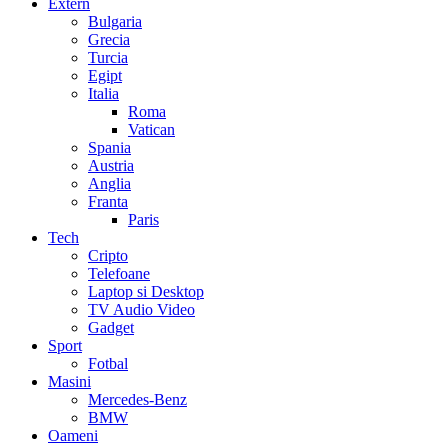
Extern
Bulgaria
Grecia
Turcia
Egipt
Italia
Roma
Vatican
Spania
Austria
Anglia
Franta
Paris
Tech
Cripto
Telefoane
Laptop si Desktop
TV Audio Video
Gadget
Sport
Fotbal
Masini
Mercedes-Benz
BMW
Oameni