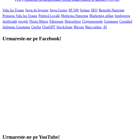
Valu lui Traian
Supa de legume
Supa Crema
SP 500
Solana
SEO
Remedii Naturiste
Primaria Valu lui Traian
Politică Locală
Medicina Naturista
Marketing afiliat
Inteligența
Artificială
google
Florin Mitroi
Ethereum
Detoxifiere
Criptomonede
Constanta
Consiliul
Judetean Constanta
Ciorba
ChatGPT
blockchain
Bitcoin
Bani online
AI
Urmareste-ne pe Facebook!
Urmareste-ne pe YouTube!