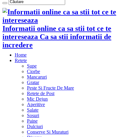
Informatii online ca sa stii tot ce te
intereseaza Ca sa stii informatii de
incredere
Home
Retete
Supe
Ciorbe
Mancaruri
Gratar
Peste Si Fructe De Mare
Retete de Post
Mic Dejun
Aperitive
Salate
Sosuri
Paine
Dulciuri
Conserve Si Muraturi