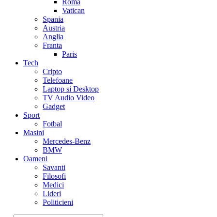
Roma
Vatican
Spania
Austria
Anglia
Franta
Paris
Tech
Cripto
Telefoane
Laptop si Desktop
TV Audio Video
Gadget
Sport
Fotbal
Masini
Mercedes-Benz
BMW
Oameni
Savanti
Filosofi
Medici
Lideri
Politicieni