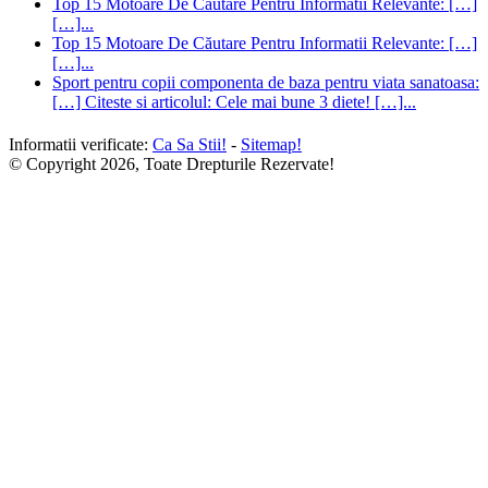
Top 15 Motoare De Căutare Pentru Informatii Relevante: […]
[…]...
Top 15 Motoare De Căutare Pentru Informatii Relevante: […]
[…]...
Sport pentru copii componenta de baza pentru viata sanatoasa:
[…] Citeste si articolul: Cele mai bune 3 diete! […]...
Informatii verificate:
Ca Sa Stii!
-
Sitemap!
© Copyright 2026, Toate Drepturile Rezervate!