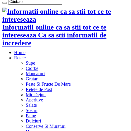
Informatii online ca sa stii tot ce te
intereseaza Ca sa stii informatii de
incredere
Home
Retete
Supe
Ciorbe
Mancaruri
Gratar
Peste Si Fructe De Mare
Retete de Post
Mic Dejun
Aperitive
Salate
Sosuri
Paine
Dulciuri
Conserve Si Muraturi