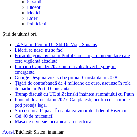
Savanti
Filosofi
Medici
Lideri
Politicieni
Știri de ultimă oră
14 Sfaturi Pentru Un Stil De Viață Sănătos
Liderii se nasc, nu se fac!
Focar de gripă aviară în Portul Constanța: o amenințare care
cere vigilență absolută
Primăria Capitalei 2025: între rivalități vechi și figuri
emergente
George Despina vrea să fie primar Constanța în 2028
Țigări de contrabandă de 4 milioane de euro, ascunse în role
de hârtie în Portul Constanța
Trump discută cu UE și Zelenski înaintea summitului cu Putin
Punctul de amendă în 2025: Cât plătești, pentru ce și cum te
poți proteja legal
Succesiunea Papală: În căutarea viitorului lider al Bisericii
Cei 40 de mucenici!
Masă de inversie mecanică sau electrică!
Acasă
/
Etichetă:
Sistem imunitar