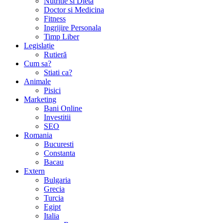
Nutritie si Dieta
Doctor si Medicina
Fitness
Ingrijire Personala
Timp Liber
Legislație
Rutieră
Cum sa?
Stiati ca?
Animale
Pisici
Marketing
Bani Online
Investitii
SEO
Romania
Bucuresti
Constanta
Bacau
Extern
Bulgaria
Grecia
Turcia
Egipt
Italia