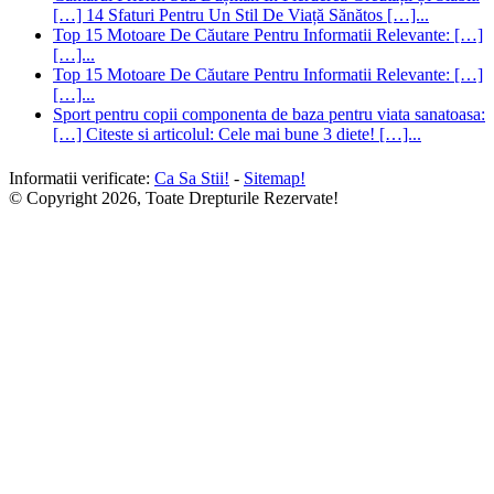
[…] 14 Sfaturi Pentru Un Stil De Viață Sănătos […]...
Top 15 Motoare De Căutare Pentru Informatii Relevante: […]
[…]...
Top 15 Motoare De Căutare Pentru Informatii Relevante: […]
[…]...
Sport pentru copii componenta de baza pentru viata sanatoasa:
[…] Citeste si articolul: Cele mai bune 3 diete! […]...
Informatii verificate:
Ca Sa Stii!
-
Sitemap!
© Copyright 2026, Toate Drepturile Rezervate!