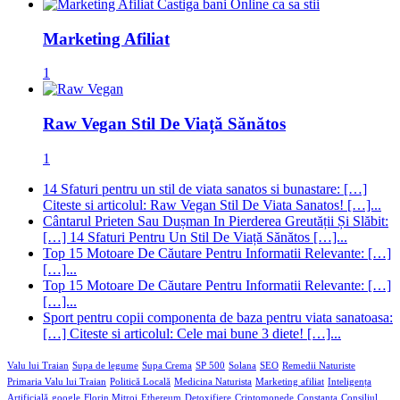
Marketing Afiliat
1
Raw Vegan Stil De Viață Sănătos
1
14 Sfaturi pentru un stil de viata sanatos si bunastare: […]
Citeste si articolul: Raw Vegan Stil De Viata Sanatos! […]...
Cântarul Prieten Sau Dușman In Pierderea Greutății Și Slăbit:
[…] 14 Sfaturi Pentru Un Stil De Viață Sănătos […]...
Top 15 Motoare De Căutare Pentru Informatii Relevante: […]
[…]...
Top 15 Motoare De Căutare Pentru Informatii Relevante: […]
[…]...
Sport pentru copii componenta de baza pentru viata sanatoasa:
[…] Citeste si articolul: Cele mai bune 3 diete! […]...
Valu lui Traian
Supa de legume
Supa Crema
SP 500
Solana
SEO
Remedii Naturiste
Primaria Valu lui Traian
Politică Locală
Medicina Naturista
Marketing afiliat
Inteligența
Artificială
google
Florin Mitroi
Ethereum
Detoxifiere
Criptomonede
Constanta
Consiliul