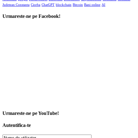
Judetean Constanta
Ciorba
ChatGPT
blockchain
Bitcoin
Bani online
AI
Urmareste-ne pe Facebook!
Urmareste-ne pe YouTube!
Autentifica-te