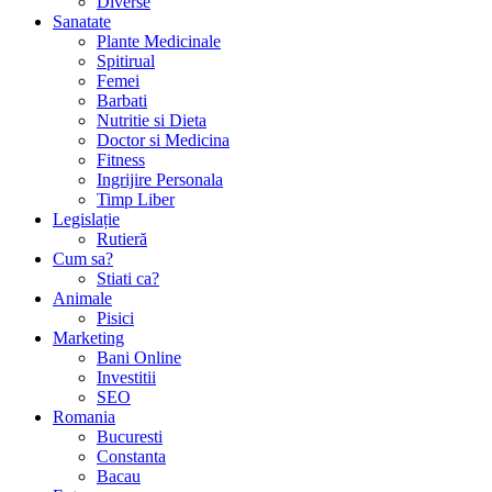
Diverse
Sanatate
Plante Medicinale
Spitirual
Femei
Barbati
Nutritie si Dieta
Doctor si Medicina
Fitness
Ingrijire Personala
Timp Liber
Legislație
Rutieră
Cum sa?
Stiati ca?
Animale
Pisici
Marketing
Bani Online
Investitii
SEO
Romania
Bucuresti
Constanta
Bacau