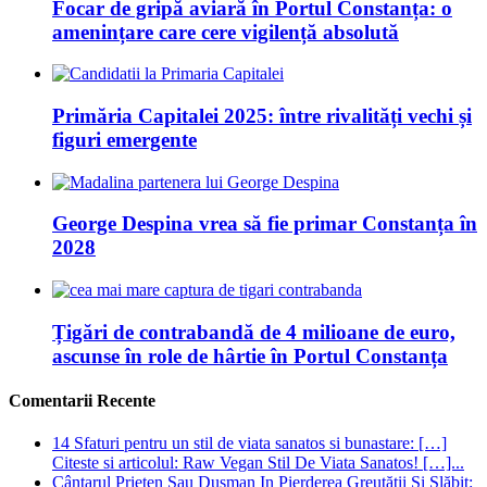
Focar de gripă aviară în Portul Constanța: o
amenințare care cere vigilență absolută
Primăria Capitalei 2025: între rivalități vechi și
figuri emergente
George Despina vrea să fie primar Constanța în
2028
Țigări de contrabandă de 4 milioane de euro,
ascunse în role de hârtie în Portul Constanța
Comentarii Recente
14 Sfaturi pentru un stil de viata sanatos si bunastare: […]
Citeste si articolul: Raw Vegan Stil De Viata Sanatos! […]...
Cântarul Prieten Sau Dușman In Pierderea Greutății Și Slăbit: