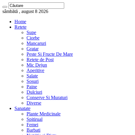
sâmbătă , august 8 2026
Home
Retete
Supe
Ciorbe
Mancaruri
Gratar
Peste Si Fructe De Mare
Retete de Post
Mic Dejun
Aperitive
Salate
Sosuri
Paine
Dulciuri
Conserve Si Muraturi
Diverse
Sanatate
Plante Medicinale
Spitirual
Femei
Barbati