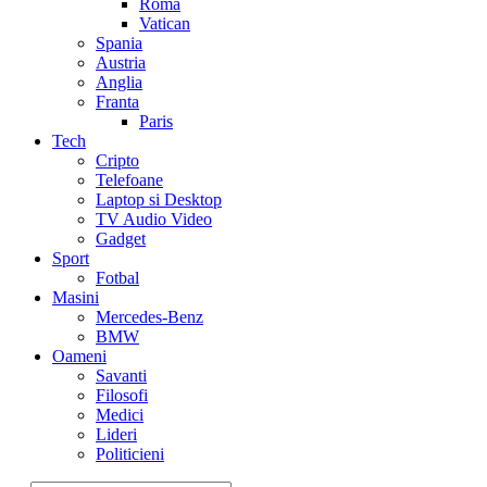
Roma
Vatican
Spania
Austria
Anglia
Franta
Paris
Tech
Cripto
Telefoane
Laptop si Desktop
TV Audio Video
Gadget
Sport
Fotbal
Masini
Mercedes-Benz
BMW
Oameni
Savanti
Filosofi
Medici
Lideri
Politicieni