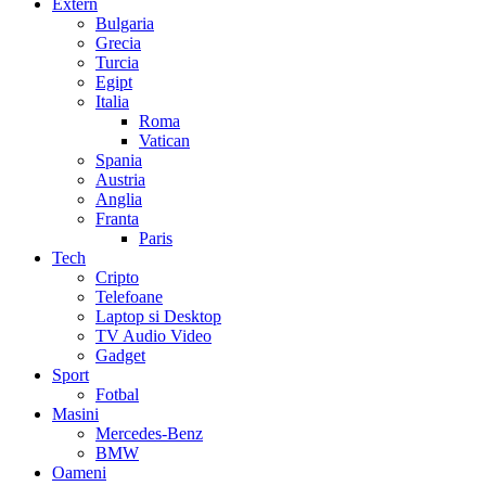
Extern
Bulgaria
Grecia
Turcia
Egipt
Italia
Roma
Vatican
Spania
Austria
Anglia
Franta
Paris
Tech
Cripto
Telefoane
Laptop si Desktop
TV Audio Video
Gadget
Sport
Fotbal
Masini
Mercedes-Benz
BMW
Oameni