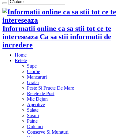
Informatii online ca sa stii tot ce te
intereseaza Ca sa stii informatii de
incredere
Home
Retete
Supe
Ciorbe
Mancaruri
Gratar
Peste Si Fructe De Mare
Retete de Post
Mic Dejun
Aperitive
Salate
Sosuri
Paine
Dulciuri
Conserve Si Muraturi