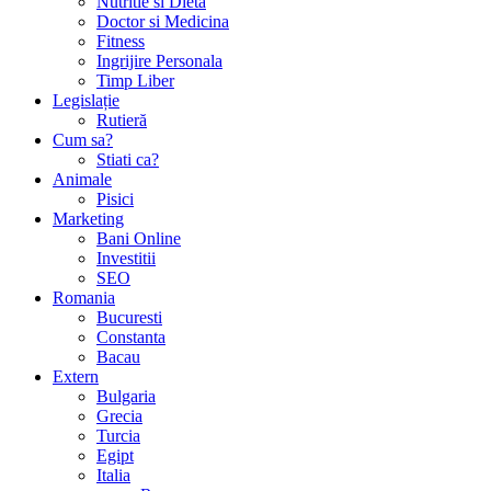
Nutritie si Dieta
Doctor si Medicina
Fitness
Ingrijire Personala
Timp Liber
Legislație
Rutieră
Cum sa?
Stiati ca?
Animale
Pisici
Marketing
Bani Online
Investitii
SEO
Romania
Bucuresti
Constanta
Bacau
Extern
Bulgaria
Grecia
Turcia
Egipt
Italia