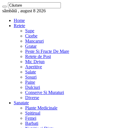
sâmbătă , august 8 2026
Home
Retete
Supe
Ciorbe
Mancaruri
Gratar
Peste Si Fructe De Mare
Retete de Post
Mic Dejun
Aperitive
Salate
Sosuri
Paine
Dulciuri
Conserve Si Muraturi
Diverse
Sanatate
Plante Medicinale
Spitirual
Femei
Barbati