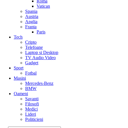
Roma
Vatican
Spania
Austria
Anglia
Franta
Paris
Tech
Cripto
Telefoane
Laptop si Desktop
TV Audio Video
Gadget
Sport
Fotbal
Masini
Mercedes-Benz
BMW
Oameni
Savanti
Filosofi
Medici
Lideri
Politicieni