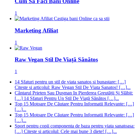
Cum Să Faci Bani Online
1
Marketing Afiliat
1
Raw Vegan Stil De Viață Sănătos
1
14 Sfaturi pentru un stil de viata sanatos si bunastare: […]
Citeste si articolul: Raw Vegan Stil De Viata Sanatos! […]...
Cântarul Prieten Sau Dușman In Pierderea Greutății Și Slăbit:
[…] 14 Sfaturi Pentru Un Stil De Viață Sănătos […]...
Top 15 Motoare De Căutare Pentru Informatii Relevante: […]
[…]...
Top 15 Motoare De Căutare Pentru Informatii Relevante: […]
[…]...
Sport pentru copii componenta de baza pentru viata sanatoasa:
[…] Citeste si articolul: Cele mai bune 3 diete! […]...