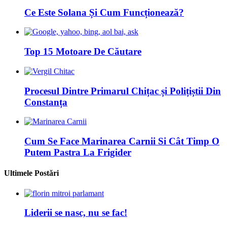
Ce Este Solana Și Cum Funcționează?
Top 15 Motoare De Căutare
Procesul Dintre Primarul Chițac și Polițiștii Din
Constanța
Cum Se Face Marinarea Carnii Si Cât Timp O
Putem Pastra La Frigider
Ultimele Postări
Liderii se nasc, nu se fac!