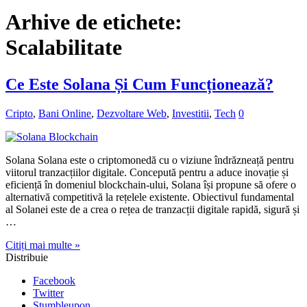
Arhive de etichete:
Scalabilitate
Ce Este Solana Și Cum Funcționează?
Cripto
,
Bani Online
,
Dezvoltare Web
,
Investitii
,
Tech
0
Solana Solana este o criptomonedă cu o viziune îndrăzneață pentru
viitorul tranzacțiilor digitale. Concepută pentru a aduce inovație și
eficiență în domeniul blockchain-ului, Solana își propune să ofere o
alternativă competitivă la rețelele existente. Obiectivul fundamental
al Solanei este de a crea o rețea de tranzacții digitale rapidă, sigură și
…
Citiți mai multe »
Distribuie
Facebook
Twitter
Stumbleupon