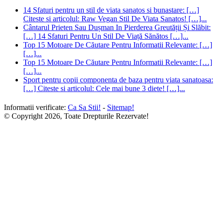
14 Sfaturi pentru un stil de viata sanatos si bunastare: […]
Citeste si articolul: Raw Vegan Stil De Viata Sanatos! […]...
Cântarul Prieten Sau Dușman In Pierderea Greutății Și Slăbit:
[…] 14 Sfaturi Pentru Un Stil De Viață Sănătos […]...
Top 15 Motoare De Căutare Pentru Informatii Relevante: […]
[…]...
Top 15 Motoare De Căutare Pentru Informatii Relevante: […]
[…]...
Sport pentru copii componenta de baza pentru viata sanatoasa:
[…] Citeste si articolul: Cele mai bune 3 diete! […]...
Informatii verificate:
Ca Sa Stii!
-
Sitemap!
© Copyright 2026, Toate Drepturile Rezervate!