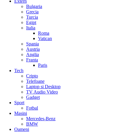
Extern
Bulgaria
Grecia
Turcia
Egipt
Italia
Roma
Vatican
Spania
Austria
Anglia
Franta
Paris
Tech
Cripto
Telefoane
Laptop si Desktop
TV Audio Video
Gadget
Sport
Fotbal
Masini
Mercedes-Benz
BMW
Oameni