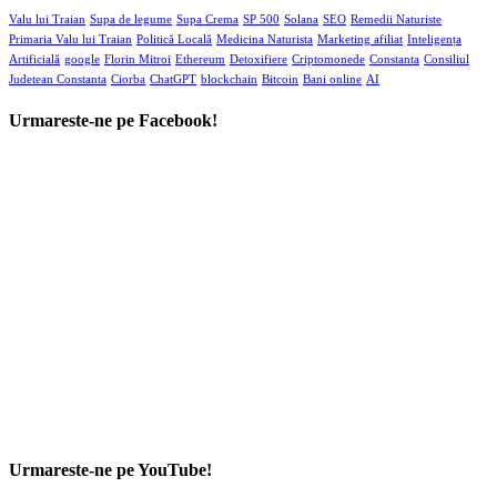
Valu lui Traian
Supa de legume
Supa Crema
SP 500
Solana
SEO
Remedii Naturiste
Primaria Valu lui Traian
Politică Locală
Medicina Naturista
Marketing afiliat
Inteligența
Artificială
google
Florin Mitroi
Ethereum
Detoxifiere
Criptomonede
Constanta
Consiliul
Judetean Constanta
Ciorba
ChatGPT
blockchain
Bitcoin
Bani online
AI
Urmareste-ne pe Facebook!
Urmareste-ne pe YouTube!