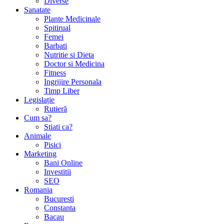
Diverse
Sanatate
Plante Medicinale
Spitirual
Femei
Barbati
Nutritie si Dieta
Doctor si Medicina
Fitness
Ingrijire Personala
Timp Liber
Legislație
Rutieră
Cum sa?
Stiati ca?
Animale
Pisici
Marketing
Bani Online
Investitii
SEO
Romania
Bucuresti
Constanta
Bacau