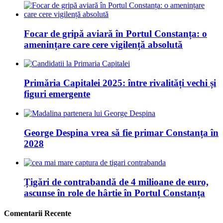
Focar de gripă aviară în Portul Constanța: o
amenințare care cere vigilență absolută
Primăria Capitalei 2025: între rivalități vechi și
figuri emergente
George Despina vrea să fie primar Constanța în
2028
Țigări de contrabandă de 4 milioane de euro,
ascunse în role de hârtie în Portul Constanța
Comentarii Recente