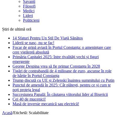
Savanti
Filosofi
Medici
Lideri
Politicieni
Știri de ultimă oră
14 Sfaturi Pentru Un Stil De Viață Sănătos
Liderii se nasc, nu se fac!
Focar de gripă aviară în Portul Constanța: o amenințare care
cere vigilență absolută
Primăria Capitalei 2025: între rivalități vechi și figuri
emergente
George Despina vrea să fie primar Constanța în 2028
Țigări de contrabandă de 4 milioane de euro, ascunse în role
de hârtie în Portul Constanța
Trump discută cu UE și Zelenski înaintea summitului cu Putin
Punctul de amendă în 2025: Cât plătești, pentru ce și cum te
poți proteja legal
Succesiunea Papală: În căutarea viitorului lider al Bisericii
Cei 40 de mucenici!
Masă de inversie mecanică sau electrică!
Acasă
/
Etichetă:
Scalabilitate