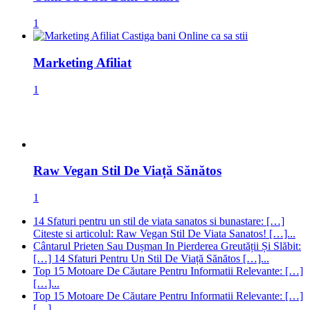
1
Marketing Afiliat
1
Raw Vegan Stil De Viață Sănătos
1
14 Sfaturi pentru un stil de viata sanatos si bunastare: […]
Citeste si articolul: Raw Vegan Stil De Viata Sanatos! […]...
Cântarul Prieten Sau Dușman In Pierderea Greutății Și Slăbit:
[…] 14 Sfaturi Pentru Un Stil De Viață Sănătos […]...
Top 15 Motoare De Căutare Pentru Informatii Relevante: […]
[…]...
Top 15 Motoare De Căutare Pentru Informatii Relevante: […]
[…]...