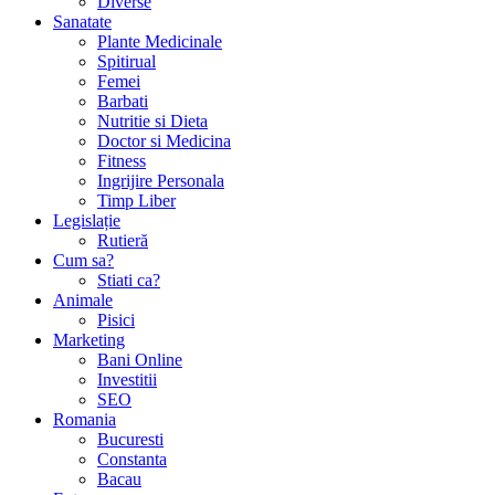
Diverse
Sanatate
Plante Medicinale
Spitirual
Femei
Barbati
Nutritie si Dieta
Doctor si Medicina
Fitness
Ingrijire Personala
Timp Liber
Legislație
Rutieră
Cum sa?
Stiati ca?
Animale
Pisici
Marketing
Bani Online
Investitii
SEO
Romania
Bucuresti
Constanta
Bacau