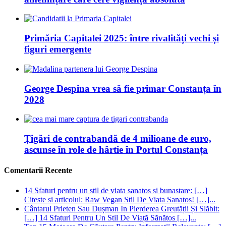
2028
Țigări de contrabandă de 4 milioane de euro,
ascunse în role de hârtie în Portul Constanța
Comentarii Recente
14 Sfaturi pentru un stil de viata sanatos si bunastare: […]
Citeste si articolul: Raw Vegan Stil De Viata Sanatos! […]...
Cântarul Prieten Sau Dușman In Pierderea Greutății Și Slăbit:
[…] 14 Sfaturi Pentru Un Stil De Viață Sănătos […]...
Top 15 Motoare De Căutare Pentru Informatii Relevante: […]
[…]...
Top 15 Motoare De Căutare Pentru Informatii Relevante: […]
[…]...
Sport pentru copii componenta de baza pentru viata sanatoasa:
[…] Citeste si articolul: Cele mai bune 3 diete! […]...
Informatii verificate:
Ca Sa Stii!
-
Sitemap!
© Copyright 2026, Toate Drepturile Rezervate!