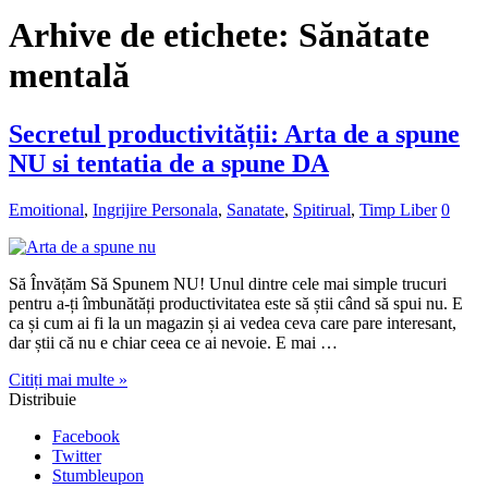
Arhive de etichete:
Sănătate
mentală
Secretul productivității: Arta de a spune
NU si tentatia de a spune DA
Emoitional
,
Ingrijire Personala
,
Sanatate
,
Spitirual
,
Timp Liber
0
Să Învățăm Să Spunem NU! Unul dintre cele mai simple trucuri
pentru a-ți îmbunătăți productivitatea este să știi când să spui nu. E
ca și cum ai fi la un magazin și ai vedea ceva care pare interesant,
dar știi că nu e chiar ceea ce ai nevoie. E mai …
Citiți mai multe »
Distribuie
Facebook
Twitter
Stumbleupon