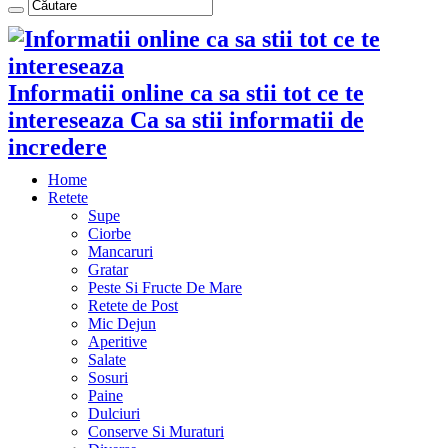
Informatii online ca sa stii tot ce te
intereseaza Ca sa stii informatii de
incredere
Home
Retete
Supe
Ciorbe
Mancaruri
Gratar
Peste Si Fructe De Mare
Retete de Post
Mic Dejun
Aperitive
Salate
Sosuri
Paine
Dulciuri
Conserve Si Muraturi