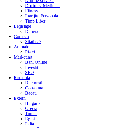
Nutritie si Dieta
Doctor si Medicina
Fitness
Ingrijire Personala
Timp Liber
Legislație
Rutieră
Cum sa?
Stiati ca?
Animale
Pisici
Marketing
Bani Online
Investitii
SEO
Romania
Bucuresti
Constanta
Bacau
Extern
Bulgaria
Grecia
Turcia
Egipt
Italia