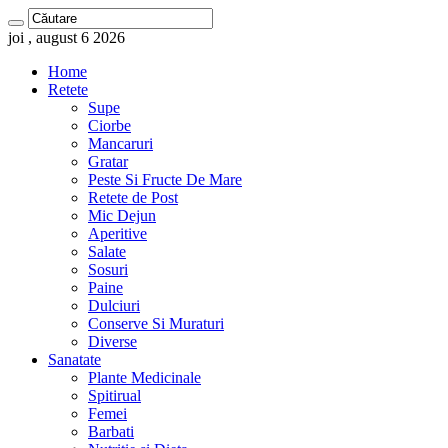
joi , august 6 2026
Home
Retete
Supe
Ciorbe
Mancaruri
Gratar
Peste Si Fructe De Mare
Retete de Post
Mic Dejun
Aperitive
Salate
Sosuri
Paine
Dulciuri
Conserve Si Muraturi
Diverse
Sanatate
Plante Medicinale
Spitirual
Femei
Barbati