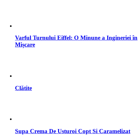
Varful Turnului Eiffel: O Minune a Ingineriei în
Mișcare
Clătite
Supa Crema De Usturoi Copt Si Caramelizat
Ciorbă De Burtă – Rețetă Tradițională Pas Cu
Pas