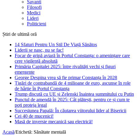
Savanti
Filosofi
Medici
Lideri
Politicieni
Știri de ultimă oră
14 Sfaturi Pentru Un Stil De Viață Sănătos
Liderii se nasc, nu se fac!
Focar de gripă aviară în Portul Constanța: o amenințare care
cere vigilență absolută
Primăria Capitalei 2025: între rivalități vechi și figuri
emergente
George Despina vrea să fie primar Constanța în 2028
Țigări de contrabandă de 4 milioane de euro, ascunse în role
de hârtie în Portul Constanța
Trump discută cu UE și Zelenski înaintea summitului cu Putin
Punctul de amendă în 2025: Cât plătești, pentru ce și cum te
poți proteja legal
Succesiunea Papală: În căutarea viitorului lider al Bisericii
Cei 40 de mucenici!
Masă de inversie mecanică sau electrică!
Acasă
/
Etichetă:
Sănătate mentală