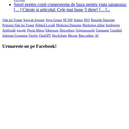
Sport pentru copii componenta de baza pentru viata sanatoasa:
[…] Citeste si articolul: Cele mai bune 3 diete! […]...
Valu lui Traian
Supa de legume
Supa Crema
SP 500
Solana
SEO
Remedii Naturiste
Primaria Valu lui Traian
Politică Locală
Medicina Naturista
Marketing afiliat
Inteligența
Artificială
google
Florin Mitroi
Ethereum
Detoxifiere
Criptomonede
Constanta
Consiliul
Judetean Constanta
Ciorba
ChatGPT
blockchain
Bitcoin
Bani online
AI
Urmareste-ne pe Facebook!