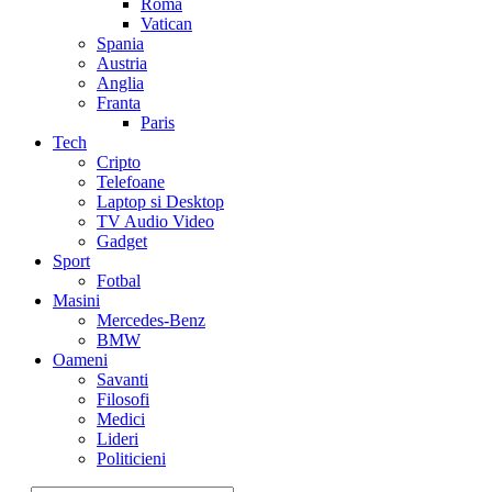
Roma
Vatican
Spania
Austria
Anglia
Franta
Paris
Tech
Cripto
Telefoane
Laptop si Desktop
TV Audio Video
Gadget
Sport
Fotbal
Masini
Mercedes-Benz
BMW
Oameni
Savanti
Filosofi
Medici
Lideri
Politicieni