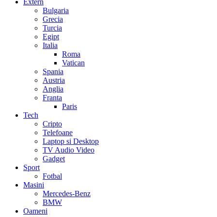
Extern
Bulgaria
Grecia
Turcia
Egipt
Italia
Roma
Vatican
Spania
Austria
Anglia
Franta
Paris
Tech
Cripto
Telefoane
Laptop si Desktop
TV Audio Video
Gadget
Sport
Fotbal
Masini
Mercedes-Benz
BMW
Oameni