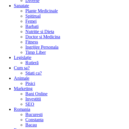
Diverse
Sanatate
Plante Medicinale
Spitirual
Femei
Barbati
Nutritie si Dieta
Doctor si Medicina
Fitness
Ingrijire Personala
Timp Liber
Legislație
Rutieră
Cum sa?
Stiati ca?
Animale
Pisici
Marketing
Bani Online
Investitii
SEO
Romania
Bucuresti
Constanta
Bacau