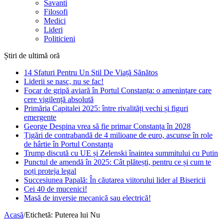
Savanti
Filosofi
Medici
Lideri
Politicieni
Știri de ultimă oră
14 Sfaturi Pentru Un Stil De Viață Sănătos
Liderii se nasc, nu se fac!
Focar de gripă aviară în Portul Constanța: o amenințare care
cere vigilență absolută
Primăria Capitalei 2025: între rivalități vechi și figuri
emergente
George Despina vrea să fie primar Constanța în 2028
Țigări de contrabandă de 4 milioane de euro, ascunse în role
de hârtie în Portul Constanța
Trump discută cu UE și Zelenski înaintea summitului cu Putin
Punctul de amendă în 2025: Cât plătești, pentru ce și cum te
poți proteja legal
Succesiunea Papală: În căutarea viitorului lider al Bisericii
Cei 40 de mucenici!
Masă de inversie mecanică sau electrică!
Acasă
/
Etichetă:
Puterea lui Nu