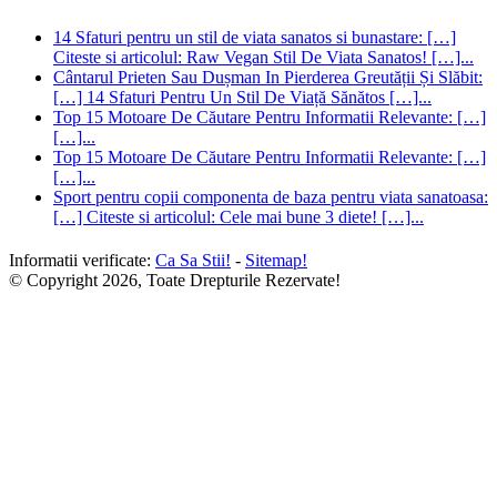
14 Sfaturi pentru un stil de viata sanatos si bunastare: […]
Citeste si articolul: Raw Vegan Stil De Viata Sanatos! […]...
Cântarul Prieten Sau Dușman In Pierderea Greutății Și Slăbit:
[…] 14 Sfaturi Pentru Un Stil De Viață Sănătos […]...
Top 15 Motoare De Căutare Pentru Informatii Relevante: […]
[…]...
Top 15 Motoare De Căutare Pentru Informatii Relevante: […]
[…]...
Sport pentru copii componenta de baza pentru viata sanatoasa:
[…] Citeste si articolul: Cele mai bune 3 diete! […]...
Informatii verificate:
Ca Sa Stii!
-
Sitemap!
© Copyright 2026, Toate Drepturile Rezervate!