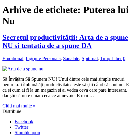
Arhive de etichete:
Puterea lui
Nu
Secretul productivității: Arta de a spune
NU si tentatia de a spune DA
Emoitional
,
Ingrijire Personala
,
Sanatate
,
Spitirual
,
Timp Liber
0
Să Învățăm Să Spunem NU! Unul dintre cele mai simple trucuri
pentru a-ți îmbunătăți productivitatea este să știi când să spui nu. E
ca și cum ai fi la un magazin și ai vedea ceva care pare interesant,
dar știi că nu e chiar ceea ce ai nevoie. E mai …
Citiți mai multe »
Distribuie
Facebook
Twitter
Stumbleupon