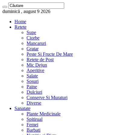
duminică , august 9 2026
Home
Retete
Supe
Ciorbe
Mancaruri
Gratar
Peste Si Fructe De Mare
Retete de Post
Mic Dejun
Aperitive
Salate
Sosuri
Paine
Dulciuri
Conserve Si Muraturi
Diverse
Sanatate
Plante Medicinale
Spitirual
Femei
Barbati