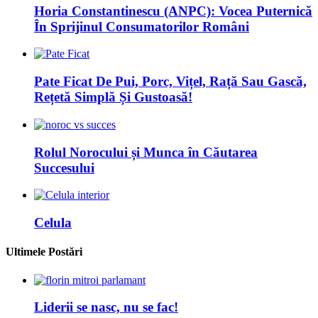
Horia Constantinescu (ANPC): Vocea Puternică
În Sprijinul Consumatorilor Români
Pate Ficat De Pui, Porc, Vițel, Rață Sau Gască,
Rețetă Simplă Și Gustoasă!
Rolul Norocului și Munca în Căutarea
Succesului
Celula
Ultimele Postări
Liderii se nasc, nu se fac!