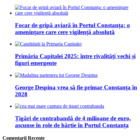
Focar de gripă aviară în Portul Constanța: o
amenințare care cere vigilență absolută
Primăria Capitalei 2025: între rivalități vechi și
figuri emergente
George Despina vrea să fie primar Constanța în
2028
Țigări de contrabandă de 4 milioane de euro,
ascunse în role de hârtie în Portul Constanța
Comentarii Recente