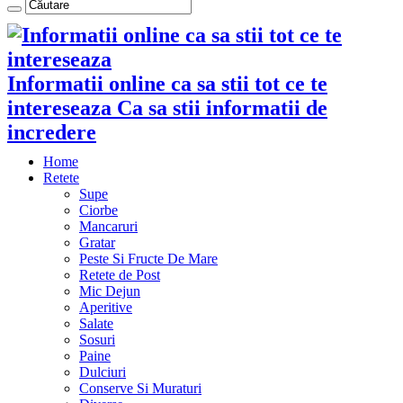
Informatii online ca sa stii tot ce te
intereseaza Ca sa stii informatii de
incredere
Home
Retete
Supe
Ciorbe
Mancaruri
Gratar
Peste Si Fructe De Mare
Retete de Post
Mic Dejun
Aperitive
Salate
Sosuri
Paine
Dulciuri
Conserve Si Muraturi