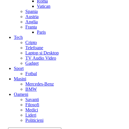
Roma
Vatican
Spania
Austria
Anglia
Franta
Paris
Tech
Cripto
Telefoane
Laptop si Desktop
TV Audio Video
Gadget
Sport
Fotbal
Masini
Mercedes-Benz
BMW
Oameni
Savanti
Filosofi
Medici
Lideri
Politicieni