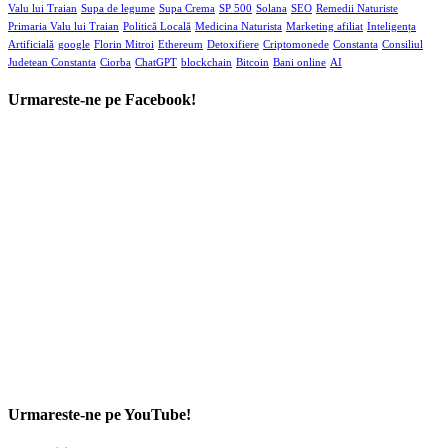
Valu lui Traian
Supa de legume
Supa Crema
SP 500
Solana
SEO
Remedii Naturiste
Primaria Valu lui Traian
Politică Locală
Medicina Naturista
Marketing afiliat
Inteligența
Artificială
google
Florin Mitroi
Ethereum
Detoxifiere
Criptomonede
Constanta
Consiliul
Judetean Constanta
Ciorba
ChatGPT
blockchain
Bitcoin
Bani online
AI
Urmareste-ne pe Facebook!
Urmareste-ne pe YouTube!