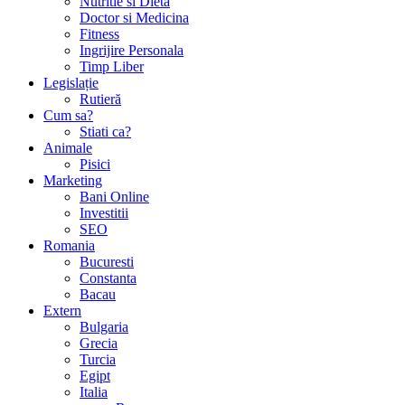
Nutritie si Dieta
Doctor si Medicina
Fitness
Ingrijire Personala
Timp Liber
Legislație
Rutieră
Cum sa?
Stiati ca?
Animale
Pisici
Marketing
Bani Online
Investitii
SEO
Romania
Bucuresti
Constanta
Bacau
Extern
Bulgaria
Grecia
Turcia
Egipt
Italia