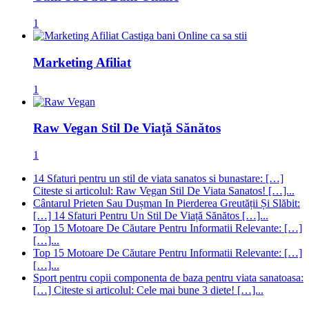
1
Marketing Afiliat
1
Raw Vegan Stil De Viață Sănătos
1
14 Sfaturi pentru un stil de viata sanatos si bunastare: […]
Citeste si articolul: Raw Vegan Stil De Viata Sanatos! […]...
Cântarul Prieten Sau Dușman In Pierderea Greutății Și Slăbit:
[…] 14 Sfaturi Pentru Un Stil De Viață Sănătos […]...
Top 15 Motoare De Căutare Pentru Informatii Relevante: […]
[…]...
Top 15 Motoare De Căutare Pentru Informatii Relevante: […]
[…]...
Sport pentru copii componenta de baza pentru viata sanatoasa:
[…] Citeste si articolul: Cele mai bune 3 diete! […]...