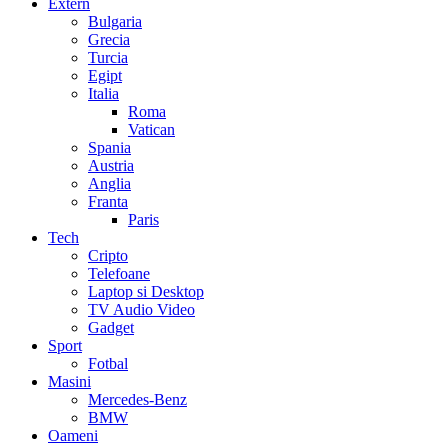
Extern
Bulgaria
Grecia
Turcia
Egipt
Italia
Roma
Vatican
Spania
Austria
Anglia
Franta
Paris
Tech
Cripto
Telefoane
Laptop si Desktop
TV Audio Video
Gadget
Sport
Fotbal
Masini
Mercedes-Benz
BMW
Oameni