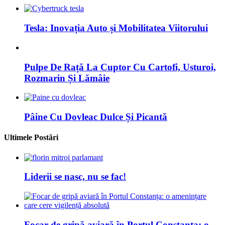
Tesla: Inovația Auto și Mobilitatea Viitorului
Pulpe De Rață La Cuptor Cu Cartofi, Usturoi,
Rozmarin Și Lămâie
Pâine Cu Dovleac Dulce Și Picantă
Ultimele Postări
Liderii se nasc, nu se fac!
Focar de gripă aviară în Portul Constanța: o