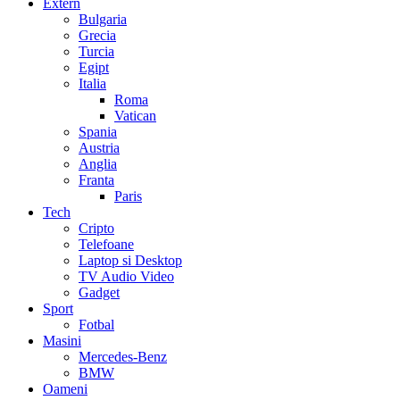
Extern
Bulgaria
Grecia
Turcia
Egipt
Italia
Roma
Vatican
Spania
Austria
Anglia
Franta
Paris
Tech
Cripto
Telefoane
Laptop si Desktop
TV Audio Video
Gadget
Sport
Fotbal
Masini
Mercedes-Benz
BMW
Oameni