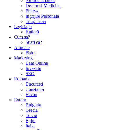
Nutritie si Dieta
Doctor si Medicina
Fitness
Ingrijire Personala
Timp Liber
Legislație
Rutieră
Cum sa?
Stiati ca?
Animale
Pisici
Marketing
Bani Online
Investitii
SEO
Romania
Bucuresti
Constanta
Bacau
Extern
Bulgaria
Grecia
Turcia
Egipt
Italia