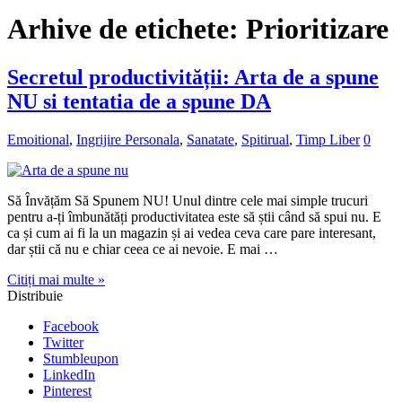
Arhive de etichete:
Prioritizare
Secretul productivității: Arta de a spune
NU si tentatia de a spune DA
Emoitional
,
Ingrijire Personala
,
Sanatate
,
Spitirual
,
Timp Liber
0
Să Învățăm Să Spunem NU! Unul dintre cele mai simple trucuri
pentru a-ți îmbunătăți productivitatea este să știi când să spui nu. E
ca și cum ai fi la un magazin și ai vedea ceva care pare interesant,
dar știi că nu e chiar ceea ce ai nevoie. E mai …
Citiți mai multe »
Distribuie
Facebook
Twitter
Stumbleupon
LinkedIn
Pinterest