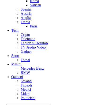
Roma
Vatican
Spania
Austria
Anglia
Franta
Paris
Tech
Cripto
Telefoane
Laptop si Desktop
TV Audio Video
Gadget
Sport
Fotbal
Masini
Mercedes-Benz
BMW
Oameni
Savanti
Filosofi
Medici
Lideri
Politicieni