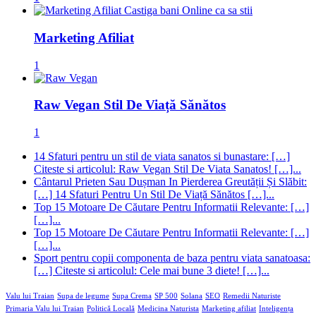
Marketing Afiliat
1
Raw Vegan Stil De Viață Sănătos
1
14 Sfaturi pentru un stil de viata sanatos si bunastare: […]
Citeste si articolul: Raw Vegan Stil De Viata Sanatos! […]...
Cântarul Prieten Sau Dușman In Pierderea Greutății Și Slăbit:
[…] 14 Sfaturi Pentru Un Stil De Viață Sănătos […]...
Top 15 Motoare De Căutare Pentru Informatii Relevante: […]
[…]...
Top 15 Motoare De Căutare Pentru Informatii Relevante: […]
[…]...
Sport pentru copii componenta de baza pentru viata sanatoasa:
[…] Citeste si articolul: Cele mai bune 3 diete! […]...
Valu lui Traian
Supa de legume
Supa Crema
SP 500
Solana
SEO
Remedii Naturiste
Primaria Valu lui Traian
Politică Locală
Medicina Naturista
Marketing afiliat
Inteligența