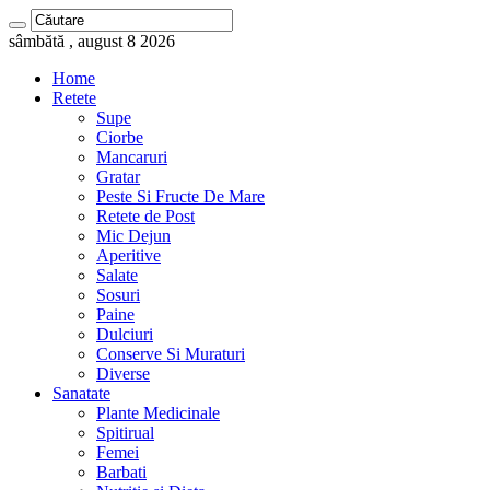
sâmbătă , august 8 2026
Home
Retete
Supe
Ciorbe
Mancaruri
Gratar
Peste Si Fructe De Mare
Retete de Post
Mic Dejun
Aperitive
Salate
Sosuri
Paine
Dulciuri
Conserve Si Muraturi
Diverse
Sanatate
Plante Medicinale
Spitirual
Femei
Barbati