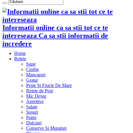
Informatii online ca sa stii tot ce te
intereseaza Ca sa stii informatii de
incredere
Home
Retete
Supe
Ciorbe
Mancaruri
Gratar
Peste Si Fructe De Mare
Retete de Post
Mic Dejun
Aperitive
Salate
Sosuri
Paine
Dulciuri
Conserve Si Muraturi