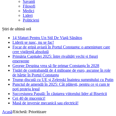
Savanti
Filosofi
Medici
Lideri
Politicieni
Știri de ultimă oră
14 Sfaturi Pentru Un Stil De Viață Sănătos
Liderii se nasc, nu se fac!
Focar de gripă aviară în Portul Constanța: o amenințare care
cere vigilență absolută
Primăria Capitalei 2025: între rivalități vechi și figuri
emergente
George Despina vrea să fie primar Constanța în 2028
Țigări de contrabandă de 4 milioane de euro, ascunse în role
de hârtie în Portul Constanța
Trump discută cu UE și Zelenski înaintea summitului cu Putin
Punctul de amendă în 2025: Cât plătești, pentru ce și cum te
poți proteja legal
Succesiunea Papală: În căutarea viitorului lider al Bisericii
Cei 40 de mucenici!
Masă de inversie mecanică sau electrică!
Acasă
/
Etichetă:
Prioritizare