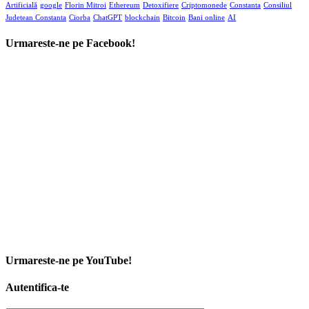
Artificială
google
Florin Mitroi
Ethereum
Detoxifiere
Criptomonede
Constanta
Consiliul
Judetean Constanta
Ciorba
ChatGPT
blockchain
Bitcoin
Bani online
AI
Urmareste-ne pe Facebook!
Urmareste-ne pe YouTube!
Autentifica-te