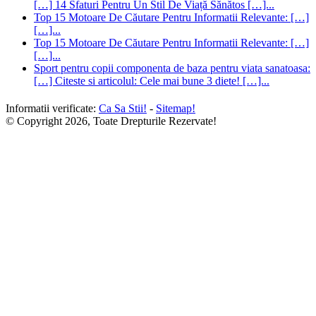
[…] 14 Sfaturi Pentru Un Stil De Viață Sănătos […]...
Top 15 Motoare De Căutare Pentru Informatii Relevante: […]
[…]...
Top 15 Motoare De Căutare Pentru Informatii Relevante: […]
[…]...
Sport pentru copii componenta de baza pentru viata sanatoasa:
[…] Citeste si articolul: Cele mai bune 3 diete! […]...
Informatii verificate:
Ca Sa Stii!
-
Sitemap!
© Copyright 2026, Toate Drepturile Rezervate!