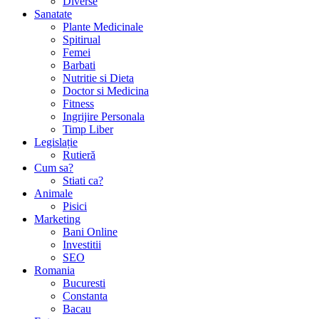
Diverse
Sanatate
Plante Medicinale
Spitirual
Femei
Barbati
Nutritie si Dieta
Doctor si Medicina
Fitness
Ingrijire Personala
Timp Liber
Legislație
Rutieră
Cum sa?
Stiati ca?
Animale
Pisici
Marketing
Bani Online
Investitii
SEO
Romania
Bucuresti
Constanta
Bacau