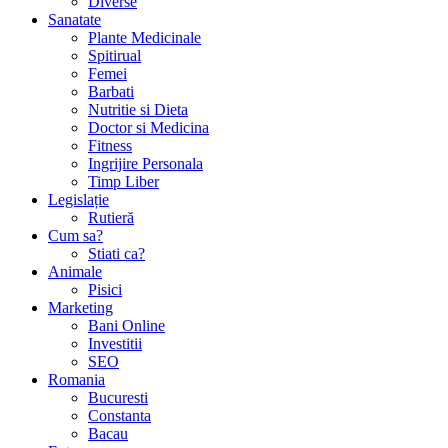
Diverse
Sanatate
Plante Medicinale
Spitirual
Femei
Barbati
Nutritie si Dieta
Doctor si Medicina
Fitness
Ingrijire Personala
Timp Liber
Legislație
Rutieră
Cum sa?
Stiati ca?
Animale
Pisici
Marketing
Bani Online
Investitii
SEO
Romania
Bucuresti
Constanta
Bacau