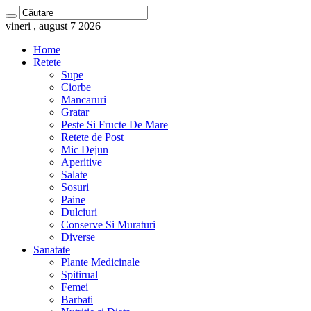
vineri , august 7 2026
Home
Retete
Supe
Ciorbe
Mancaruri
Gratar
Peste Si Fructe De Mare
Retete de Post
Mic Dejun
Aperitive
Salate
Sosuri
Paine
Dulciuri
Conserve Si Muraturi
Diverse
Sanatate
Plante Medicinale
Spitirual
Femei
Barbati