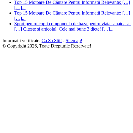
Top 15 Motoare De Căutare Pentru Informatii Relevante: […]
[…]...
Top 15 Motoare De Căutare Pentru Informatii Relevante: […]
[…]...
Sport pentru copii componenta de baza pentru viata sanatoasa:
[…] Citeste si articolul: Cele mai bune 3 diete! […]...
Informatii verificate:
Ca Sa Stii!
-
Sitemap!
© Copyright 2026, Toate Drepturile Rezervate!