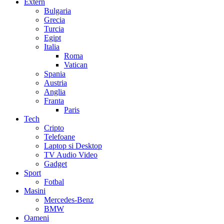
Extern
Bulgaria
Grecia
Turcia
Egipt
Italia
Roma
Vatican
Spania
Austria
Anglia
Franta
Paris
Tech
Cripto
Telefoane
Laptop si Desktop
TV Audio Video
Gadget
Sport
Fotbal
Masini
Mercedes-Benz
BMW
Oameni