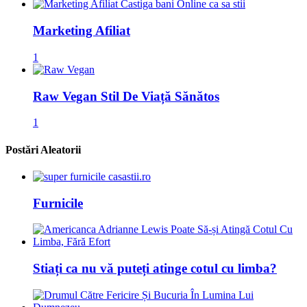
Marketing Afiliat
1
Raw Vegan Stil De Viață Sănătos
1
Postări Aleatorii
Furnicile
Stiați ca nu vă puteți atinge cotul cu limba?