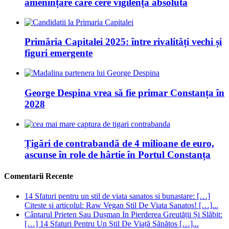
amenințare care cere vigilență absolută
Primăria Capitalei 2025: între rivalități vechi și
figuri emergente
George Despina vrea să fie primar Constanța în
2028
Țigări de contrabandă de 4 milioane de euro,
ascunse în role de hârtie în Portul Constanța
Comentarii Recente
14 Sfaturi pentru un stil de viata sanatos si bunastare: […]
Citeste si articolul: Raw Vegan Stil De Viata Sanatos! […]...
Cântarul Prieten Sau Dușman In Pierderea Greutății Și Slăbit:
[…] 14 Sfaturi Pentru Un Stil De Viață Sănătos […]...