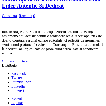
Lider Autentic Și Dedicat
Constanta
,
Romania
0
Într-un oraș istoric și cu un potențial enorm precum Constanța, a
sosit momentul decisiv pentru o schimbare reală. Acest apel nu este
doar o constatare a unei echipe editoriale, ci reflectă, de asemenea,
sentimentul profund al cetățenilor Constanțeni. Frustrarea acumulată
în decursul anilor, cauzată de promisiuni nerealizate și conducere
ineficientă, …
Citiți mai multe »
Distribuie
Facebook
Twitter
Stumbleupon
LinkedIn
Pinterest
Recent
Popular