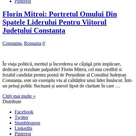
Pinterest
Florin Mitroi: Portretul Omului Din
Spatele Liderului Pentru Viitorul
Județului Constanța
Constanta
,
Romania
0
În viața politică, meritul și încrederea se câștigă prin implicare,
dedicare și rezultate palpabile! Florin Mitroi, cel mai credibil si
fezabil candidat pentru postul de Președinte al Consiliul Județean
Constanța, este un exemplu viu al calităților unui lider înnăscut. Într-
un peisaj politic fluctuant și uneori lipsit de claritate în care …
Citiți mai multe »
Distribuie
Facebook
Twitter
Stumbleupon
LinkedIn
Pinterest