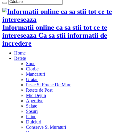
Informatii online ca sa stii tot ce te
intereseaza Ca sa stii informatii de
incredere
Home
Retete
Supe
Ciorbe
Mancaruri
Gratar
Peste Si Fructe De Mare
Retete de Post
Mic Dejun
Aperitive
Salate
Sosuri
Paine
Dulciuri
Conserve Si Muraturi