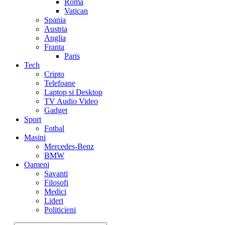
Roma
Vatican
Spania
Austria
Anglia
Franta
Paris
Tech
Cripto
Telefoane
Laptop si Desktop
TV Audio Video
Gadget
Sport
Fotbal
Masini
Mercedes-Benz
BMW
Oameni
Savanti
Filosofi
Medici
Lideri
Politicieni