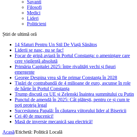
Savanti
Filosofi
Medici
Lideri
Politicieni
Știri de ultimă oră
14 Sfaturi Pentru Un Stil De Viață Sănătos
Liderii se nasc, nu se fac!
Focar de gripă aviară în Portul Constanța: o amenințare care
cere vigilență absolută
Primăria Capitalei 2025: între rivalități vechi și figuri
emergente
George Despina vrea să fie primar Constanța în 2028
Țigări de contrabandă de 4 milioane de euro, ascunse în role
de hârtie în Portul Constanța
Trump discută cu UE și Zelenski înaintea summitului cu Putin
Punctul de amendă în 2025: Cât plătești, pentru ce și cum te
poți proteja legal
Succesiunea Papală: În căutarea viitorului lider al Bisericii
Cei 40 de mucenici!
Masă de inversie mecanică sau electrică!
Acasă
/
Etichetă:
Politică Locală