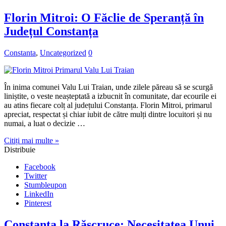
Florin Mitroi: O Făclie de Speranță în
Județul Constanța
Constanta
,
Uncategorized
0
În inima comunei Valu Lui Traian, unde zilele păreau să se scurgă
liniștite, o veste neașteptată a izbucnit în comunitate, dar ecourile ei
au atins fiecare colț al județului Constanța. Florin Mitroi, primarul
apreciat, respectat și chiar iubit de către mulți dintre locuitori și nu
numai, a luat o decizie …
Citiți mai multe »
Distribuie
Facebook
Twitter
Stumbleupon
LinkedIn
Pinterest
Constanța la Răscruce: Necesitatea Unui