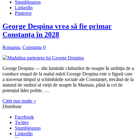
Stumbleupon
LinkedIn
Pinterest
George Despina vrea să fie primar
Constanța în 2028
Romania
,
Constanta
0
George Despina — din luminile cluburilor de noapte în ambiţia de a
conduce oraşul de la malul mării George Despina este o figură care
a traversat timpul și schimbările sociale ale Constanței, trecând de la
statutul de simbol al vieții de noapte în Mamaia, până la cel de
potențial lider politic. …
Citiți mai multe »
Distribuie
Facebook
Twitter
Stumbleupon
LinkedIn