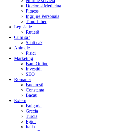
Nutritie si Dieta
Doctor si Medicina
Fitness
Ingrijire Personala
Timp Liber
Legislație
Rutieră
Cum sa?
Stiati ca?
Animale
Pisici
Marketing
Bani Online
Investitii
SEO
Romania
Bucuresti
Constanta
Bacau
Extern
Bulgaria
Grecia
Turcia
Egipt
Italia