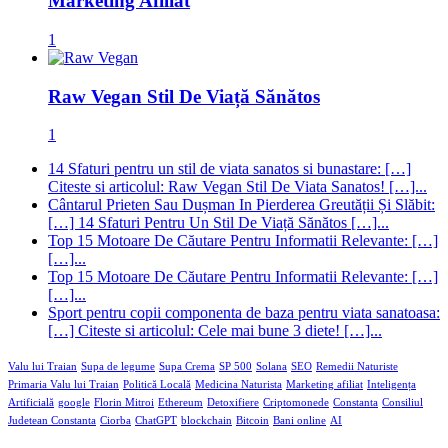
Marketing Afiliat
1
Raw Vegan Stil De Viață Sănătos
1
14 Sfaturi pentru un stil de viata sanatos si bunastare: […]
Citeste si articolul: Raw Vegan Stil De Viata Sanatos! […]...
Cântarul Prieten Sau Dușman In Pierderea Greutății Și Slăbit:
[…] 14 Sfaturi Pentru Un Stil De Viață Sănătos […]...
Top 15 Motoare De Căutare Pentru Informatii Relevante: […]
[…]...
Top 15 Motoare De Căutare Pentru Informatii Relevante: […]
[…]...
Sport pentru copii componenta de baza pentru viata sanatoasa:
[…] Citeste si articolul: Cele mai bune 3 diete! […]...
Valu lui Traian
Supa de legume
Supa Crema
SP 500
Solana
SEO
Remedii Naturiste
Primaria Valu lui Traian
Politică Locală
Medicina Naturista
Marketing afiliat
Inteligența
Artificială
google
Florin Mitroi
Ethereum
Detoxifiere
Criptomonede
Constanta
Consiliul
Judetean Constanta
Ciorba
ChatGPT
blockchain
Bitcoin
Bani online
AI