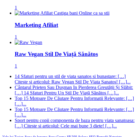
1
Marketing Afiliat
1
Raw Vegan Stil De Viață Sănătos
1
14 Sfaturi pentru un stil de viata sanatos si bunastare: […]
Citeste si articolul: Raw Vegan Stil De Viata Sanatos! […]...
Cântarul Prieten Sau Dușman In Pierderea Greutății Și Slăbit:
[…] 14 Sfaturi Pentru Un Stil De Viață Sănătos […]...
Top 15 Motoare De Căutare Pentru Informatii Relevante: […]
[…]...
Top 15 Motoare De Căutare Pentru Informatii Relevante: […]
[…]...
Sport pentru copii componenta de baza pentru viata sanatoasa:
[…] Citeste si articolul: Cele mai bune 3 diete! […]...
Valu lui Traian
Supa de legume
Supa Crema
SP 500
Solana
SEO
Remedii Naturiste