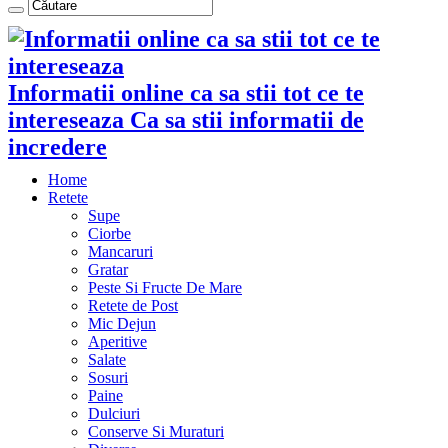
Informatii online ca sa stii tot ce te
intereseaza Ca sa stii informatii de
incredere
Home
Retete
Supe
Ciorbe
Mancaruri
Gratar
Peste Si Fructe De Mare
Retete de Post
Mic Dejun
Aperitive
Salate
Sosuri
Paine
Dulciuri
Conserve Si Muraturi