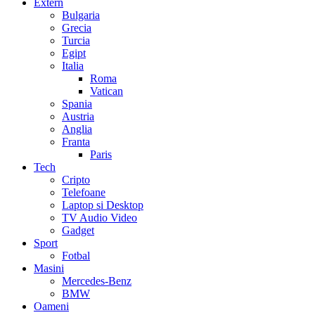
Extern
Bulgaria
Grecia
Turcia
Egipt
Italia
Roma
Vatican
Spania
Austria
Anglia
Franta
Paris
Tech
Cripto
Telefoane
Laptop si Desktop
TV Audio Video
Gadget
Sport
Fotbal
Masini
Mercedes-Benz
BMW
Oameni