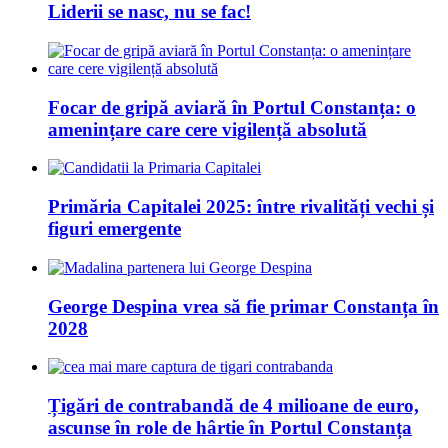
Liderii se nasc, nu se fac!
Focar de gripă aviară în Portul Constanța: o
amenințare care cere vigilență absolută
Primăria Capitalei 2025: între rivalități vechi și
figuri emergente
George Despina vrea să fie primar Constanța în
2028
Țigări de contrabandă de 4 milioane de euro,
ascunse în role de hârtie în Portul Constanța