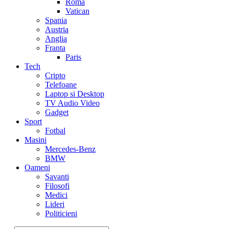
Roma
Vatican
Spania
Austria
Anglia
Franta
Paris
Tech
Cripto
Telefoane
Laptop si Desktop
TV Audio Video
Gadget
Sport
Fotbal
Masini
Mercedes-Benz
BMW
Oameni
Savanti
Filosofi
Medici
Lideri
Politicieni