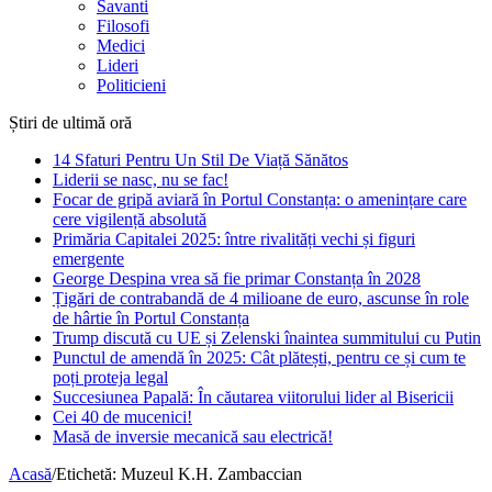
Savanti
Filosofi
Medici
Lideri
Politicieni
Știri de ultimă oră
14 Sfaturi Pentru Un Stil De Viață Sănătos
Liderii se nasc, nu se fac!
Focar de gripă aviară în Portul Constanța: o amenințare care
cere vigilență absolută
Primăria Capitalei 2025: între rivalități vechi și figuri
emergente
George Despina vrea să fie primar Constanța în 2028
Țigări de contrabandă de 4 milioane de euro, ascunse în role
de hârtie în Portul Constanța
Trump discută cu UE și Zelenski înaintea summitului cu Putin
Punctul de amendă în 2025: Cât plătești, pentru ce și cum te
poți proteja legal
Succesiunea Papală: În căutarea viitorului lider al Bisericii
Cei 40 de mucenici!
Masă de inversie mecanică sau electrică!
Acasă
/
Etichetă:
Muzeul K.H. Zambaccian