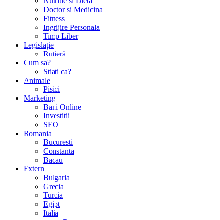
Nutritie si Dieta
Doctor si Medicina
Fitness
Ingrijire Personala
Timp Liber
Legislație
Rutieră
Cum sa?
Stiati ca?
Animale
Pisici
Marketing
Bani Online
Investitii
SEO
Romania
Bucuresti
Constanta
Bacau
Extern
Bulgaria
Grecia
Turcia
Egipt
Italia