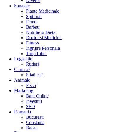
Diverse
Sanatate
Plante Medicinale
Spitirual
Femei
Barbati
Nutritie si Dieta
Doctor si Medicina
Fitness
Ingrijire Personala
Timp Liber
Legislație
Rutieră
Cum sa?
Stiati ca?
Animale
Pisici
Marketing
Bani Online
Investitii
SEO
Romania
Bucuresti
Constanta
Bacau