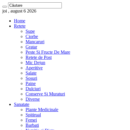
joi , august 6 2026
Home
Retete
Supe
Ciorbe
Mancaruri
Gratar
Peste Si Fructe De Mare
Retete de Post
Mic Dejun
Aperitive
Salate
Sosuri
Paine
Dulciuri
Conserve Si Muraturi
Diverse
Sanatate
Plante Medicinale
Spitirual
Femei
Barbati