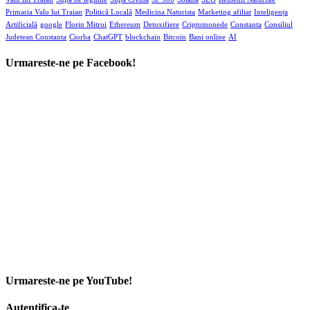
Primaria Valu lui Traian
Politică Locală
Medicina Naturista
Marketing afiliat
Inteligența
Artificială
google
Florin Mitroi
Ethereum
Detoxifiere
Criptomonede
Constanta
Consiliul
Judetean Constanta
Ciorba
ChatGPT
blockchain
Bitcoin
Bani online
AI
Urmareste-ne pe Facebook!
Urmareste-ne pe YouTube!
Autentifica-te