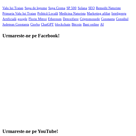
Valu lui Traian
Supa de legume
Supa Crema
SP 500
Solana
SEO
Remedii Naturiste
Primaria Valu lui Traian
Politică Locală
Medicina Naturista
Marketing afiliat
Inteligența
Artificială
google
Florin Mitroi
Ethereum
Detoxifiere
Criptomonede
Constanta
Consiliul
Judetean Constanta
Ciorba
ChatGPT
blockchain
Bitcoin
Bani online
AI
Urmareste-ne pe Facebook!
Urmareste-ne pe YouTube!