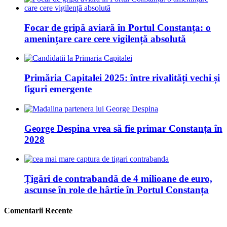
Focar de gripă aviară în Portul Constanța: o
amenințare care cere vigilență absolută
Primăria Capitalei 2025: între rivalități vechi și
figuri emergente
George Despina vrea să fie primar Constanța în
2028
Țigări de contrabandă de 4 milioane de euro,
ascunse în role de hârtie în Portul Constanța
Comentarii Recente