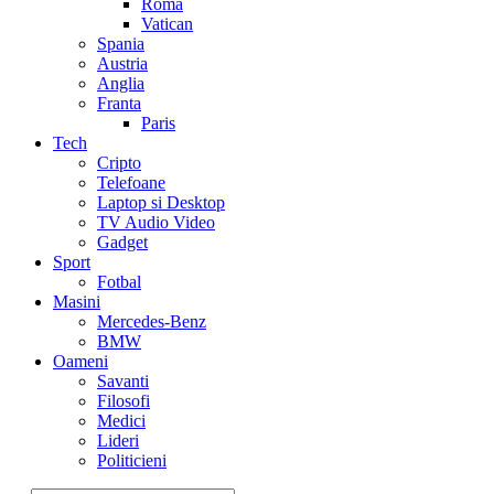
Roma
Vatican
Spania
Austria
Anglia
Franta
Paris
Tech
Cripto
Telefoane
Laptop si Desktop
TV Audio Video
Gadget
Sport
Fotbal
Masini
Mercedes-Benz
BMW
Oameni
Savanti
Filosofi
Medici
Lideri
Politicieni