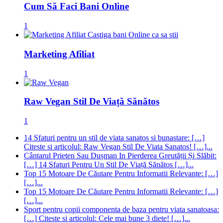
Cum Să Faci Bani Online
1
Marketing Afiliat
1
Raw Vegan Stil De Viață Sănătos
1
14 Sfaturi pentru un stil de viata sanatos si bunastare: […]
Citeste si articolul: Raw Vegan Stil De Viata Sanatos! […]...
Cântarul Prieten Sau Dușman In Pierderea Greutății Și Slăbit:
[…] 14 Sfaturi Pentru Un Stil De Viață Sănătos […]...
Top 15 Motoare De Căutare Pentru Informatii Relevante: […]
[…]...
Top 15 Motoare De Căutare Pentru Informatii Relevante: […]
[…]...
Sport pentru copii componenta de baza pentru viata sanatoasa:
[…] Citeste si articolul: Cele mai bune 3 diete! […]...