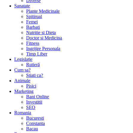
Diverse
Sanatate
Plante Medicinale
Spitirual
Femei
Barbati
Nutritie si Dieta
Doctor si Medicina
Fitness
Ingrijire Personala
Timp Liber
Legislație
Rutieră
Cum sa?
Stiati ca?
Animale
Pisici
Marketing
Bani Online
Investitii
SEO
Romania
Bucuresti
Constanta
Bacau