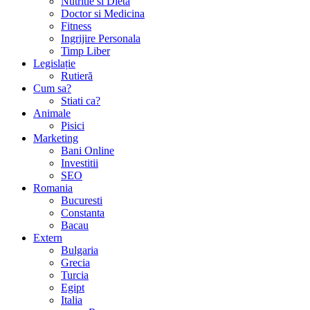
Nutritie si Dieta
Doctor si Medicina
Fitness
Ingrijire Personala
Timp Liber
Legislație
Rutieră
Cum sa?
Stiati ca?
Animale
Pisici
Marketing
Bani Online
Investitii
SEO
Romania
Bucuresti
Constanta
Bacau
Extern
Bulgaria
Grecia
Turcia
Egipt
Italia