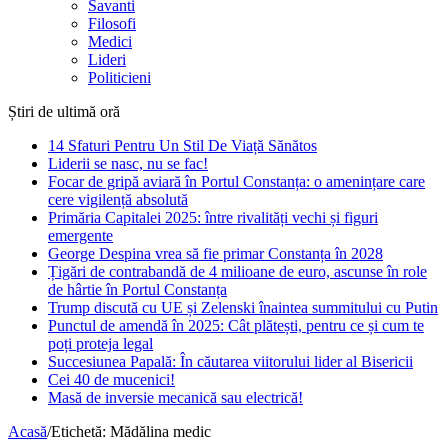
Savanti
Filosofi
Medici
Lideri
Politicieni
Știri de ultimă oră
14 Sfaturi Pentru Un Stil De Viață Sănătos
Liderii se nasc, nu se fac!
Focar de gripă aviară în Portul Constanța: o amenințare care
cere vigilență absolută
Primăria Capitalei 2025: între rivalități vechi și figuri
emergente
George Despina vrea să fie primar Constanța în 2028
Țigări de contrabandă de 4 milioane de euro, ascunse în role
de hârtie în Portul Constanța
Trump discută cu UE și Zelenski înaintea summitului cu Putin
Punctul de amendă în 2025: Cât plătești, pentru ce și cum te
poți proteja legal
Succesiunea Papală: În căutarea viitorului lider al Bisericii
Cei 40 de mucenici!
Masă de inversie mecanică sau electrică!
Acasă
/
Etichetă:
Mădălina medic