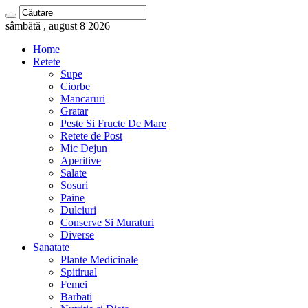
sâmbătă , august 8 2026
Home
Retete
Supe
Ciorbe
Mancaruri
Gratar
Peste Si Fructe De Mare
Retete de Post
Mic Dejun
Aperitive
Salate
Sosuri
Paine
Dulciuri
Conserve Si Muraturi
Diverse
Sanatate
Plante Medicinale
Spitirual
Femei
Barbati