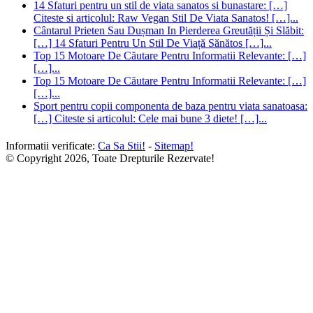
14 Sfaturi pentru un stil de viata sanatos si bunastare: […]
Citeste si articolul: Raw Vegan Stil De Viata Sanatos! […]...
Cântarul Prieten Sau Dușman In Pierderea Greutății Și Slăbit:
[…] 14 Sfaturi Pentru Un Stil De Viață Sănătos […]...
Top 15 Motoare De Căutare Pentru Informatii Relevante: […]
[…]...
Top 15 Motoare De Căutare Pentru Informatii Relevante: […]
[…]...
Sport pentru copii componenta de baza pentru viata sanatoasa:
[…] Citeste si articolul: Cele mai bune 3 diete! […]...
Informatii verificate:
Ca Sa Stii!
-
Sitemap!
© Copyright 2026, Toate Drepturile Rezervate!