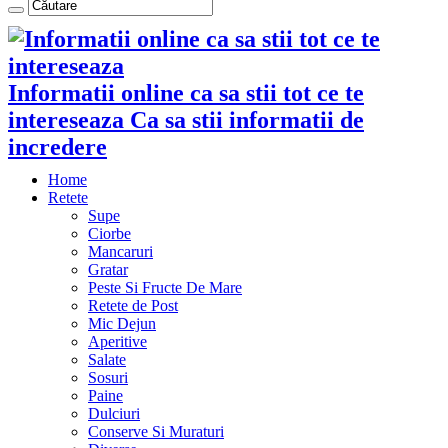
Informatii online ca sa stii tot ce te
intereseaza Ca sa stii informatii de
incredere
Home
Retete
Supe
Ciorbe
Mancaruri
Gratar
Peste Si Fructe De Mare
Retete de Post
Mic Dejun
Aperitive
Salate
Sosuri
Paine
Dulciuri
Conserve Si Muraturi