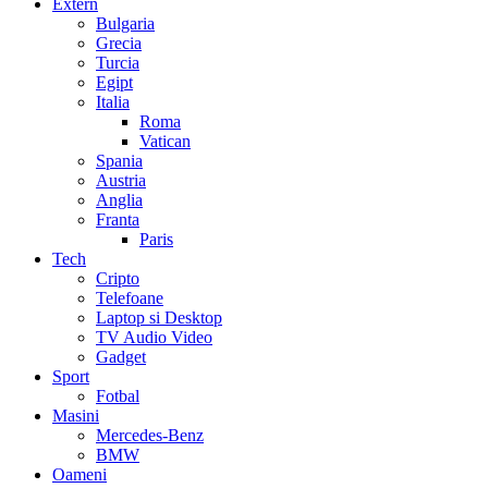
Extern
Bulgaria
Grecia
Turcia
Egipt
Italia
Roma
Vatican
Spania
Austria
Anglia
Franta
Paris
Tech
Cripto
Telefoane
Laptop si Desktop
TV Audio Video
Gadget
Sport
Fotbal
Masini
Mercedes-Benz
BMW
Oameni