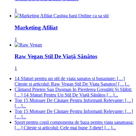
1
Marketing Afiliat
1
Raw Vegan Stil De Viață Sănătos
1
14 Sfaturi pentru un stil de viata sanatos si bunastare: […]
Citeste si articolul: Raw Vegan Stil De Viata Sanatos! […]...
Cântarul Prieten Sau Dușman In Pierderea Greutății Și Slăbit:
[…] 14 Sfaturi Pentru Un Stil De Viață Sănătos […]...
Top 15 Motoare De Căutare Pentru Informatii Relevante: […]
[…]...
Top 15 Motoare De Căutare Pentru Informatii Relevante: […]
[…]...
Sport pentru copii componenta de baza pentru viata sanatoasa:
[…] Citeste si articolul: Cele mai bune 3 diete! […]...