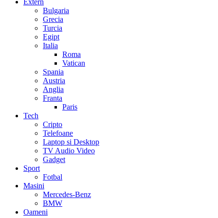
Extern
Bulgaria
Grecia
Turcia
Egipt
Italia
Roma
Vatican
Spania
Austria
Anglia
Franta
Paris
Tech
Cripto
Telefoane
Laptop si Desktop
TV Audio Video
Gadget
Sport
Fotbal
Masini
Mercedes-Benz
BMW
Oameni