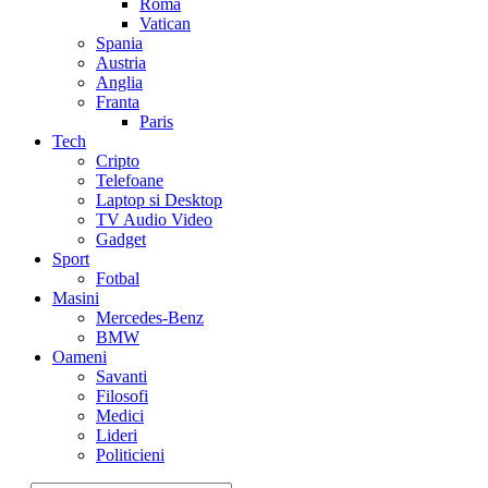
Roma
Vatican
Spania
Austria
Anglia
Franta
Paris
Tech
Cripto
Telefoane
Laptop si Desktop
TV Audio Video
Gadget
Sport
Fotbal
Masini
Mercedes-Benz
BMW
Oameni
Savanti
Filosofi
Medici
Lideri
Politicieni