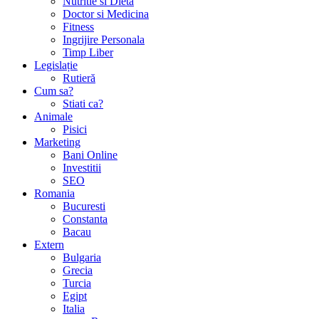
Nutritie si Dieta
Doctor si Medicina
Fitness
Ingrijire Personala
Timp Liber
Legislație
Rutieră
Cum sa?
Stiati ca?
Animale
Pisici
Marketing
Bani Online
Investitii
SEO
Romania
Bucuresti
Constanta
Bacau
Extern
Bulgaria
Grecia
Turcia
Egipt
Italia