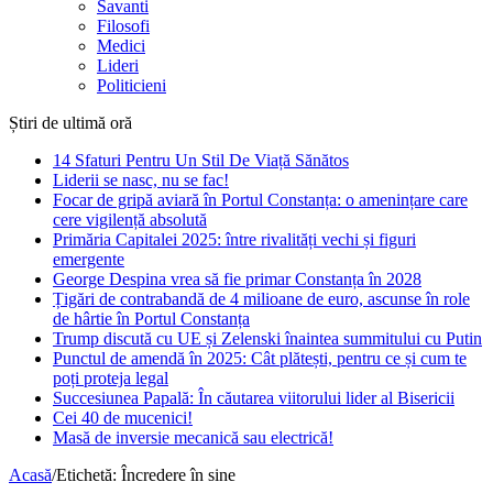
Savanti
Filosofi
Medici
Lideri
Politicieni
Știri de ultimă oră
14 Sfaturi Pentru Un Stil De Viață Sănătos
Liderii se nasc, nu se fac!
Focar de gripă aviară în Portul Constanța: o amenințare care
cere vigilență absolută
Primăria Capitalei 2025: între rivalități vechi și figuri
emergente
George Despina vrea să fie primar Constanța în 2028
Țigări de contrabandă de 4 milioane de euro, ascunse în role
de hârtie în Portul Constanța
Trump discută cu UE și Zelenski înaintea summitului cu Putin
Punctul de amendă în 2025: Cât plătești, pentru ce și cum te
poți proteja legal
Succesiunea Papală: În căutarea viitorului lider al Bisericii
Cei 40 de mucenici!
Masă de inversie mecanică sau electrică!
Acasă
/
Etichetă:
Încredere în sine