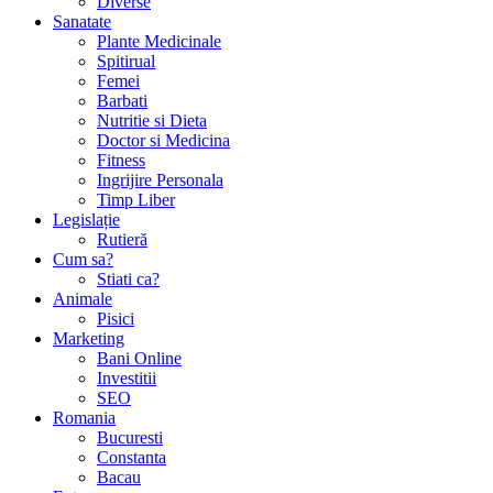
Diverse
Sanatate
Plante Medicinale
Spitirual
Femei
Barbati
Nutritie si Dieta
Doctor si Medicina
Fitness
Ingrijire Personala
Timp Liber
Legislație
Rutieră
Cum sa?
Stiati ca?
Animale
Pisici
Marketing
Bani Online
Investitii
SEO
Romania
Bucuresti
Constanta
Bacau