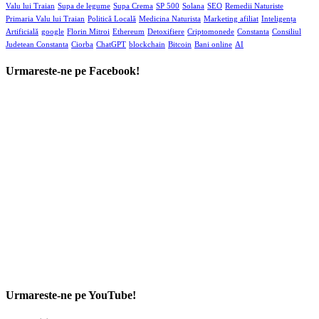
Valu lui Traian
Supa de legume
Supa Crema
SP 500
Solana
SEO
Remedii Naturiste
Primaria Valu lui Traian
Politică Locală
Medicina Naturista
Marketing afiliat
Inteligența
Artificială
google
Florin Mitroi
Ethereum
Detoxifiere
Criptomonede
Constanta
Consiliul
Judetean Constanta
Ciorba
ChatGPT
blockchain
Bitcoin
Bani online
AI
Urmareste-ne pe Facebook!
Urmareste-ne pe YouTube!