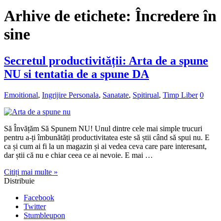
Arhive de etichete:
Încredere în
sine
Secretul productivității: Arta de a spune
NU si tentatia de a spune DA
Emoitional
,
Ingrijire Personala
,
Sanatate
,
Spitirual
,
Timp Liber
0
Să Învățăm Să Spunem NU! Unul dintre cele mai simple trucuri
pentru a-ți îmbunătăți productivitatea este să știi când să spui nu. E
ca și cum ai fi la un magazin și ai vedea ceva care pare interesant,
dar știi că nu e chiar ceea ce ai nevoie. E mai …
Citiți mai multe »
Distribuie
Facebook
Twitter
Stumbleupon