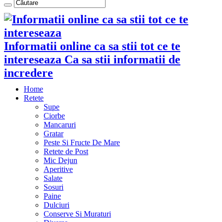
Informatii online ca sa stii tot ce te
intereseaza Ca sa stii informatii de
incredere
Home
Retete
Supe
Ciorbe
Mancaruri
Gratar
Peste Si Fructe De Mare
Retete de Post
Mic Dejun
Aperitive
Salate
Sosuri
Paine
Dulciuri
Conserve Si Muraturi