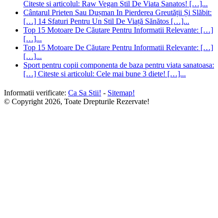
Citeste si articolul: Raw Vegan Stil De Viata Sanatos! […]...
Cântarul Prieten Sau Dușman In Pierderea Greutății Și Slăbit:
[…] 14 Sfaturi Pentru Un Stil De Viață Sănătos […]...
Top 15 Motoare De Căutare Pentru Informatii Relevante: […]
[…]...
Top 15 Motoare De Căutare Pentru Informatii Relevante: […]
[…]...
Sport pentru copii componenta de baza pentru viata sanatoasa:
[…] Citeste si articolul: Cele mai bune 3 diete! […]...
Informatii verificate:
Ca Sa Stii!
-
Sitemap!
© Copyright 2026, Toate Drepturile Rezervate!