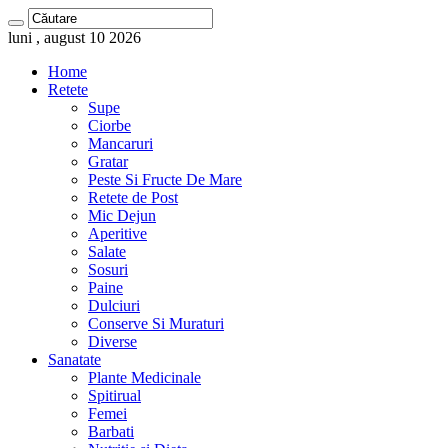
luni , august 10 2026
Home
Retete
Supe
Ciorbe
Mancaruri
Gratar
Peste Si Fructe De Mare
Retete de Post
Mic Dejun
Aperitive
Salate
Sosuri
Paine
Dulciuri
Conserve Si Muraturi
Diverse
Sanatate
Plante Medicinale
Spitirual
Femei
Barbati