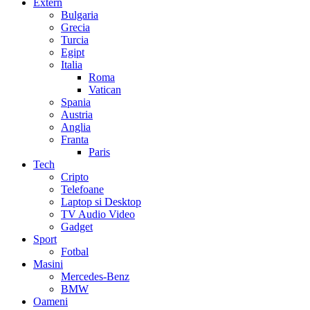
Extern
Bulgaria
Grecia
Turcia
Egipt
Italia
Roma
Vatican
Spania
Austria
Anglia
Franta
Paris
Tech
Cripto
Telefoane
Laptop si Desktop
TV Audio Video
Gadget
Sport
Fotbal
Masini
Mercedes-Benz
BMW
Oameni