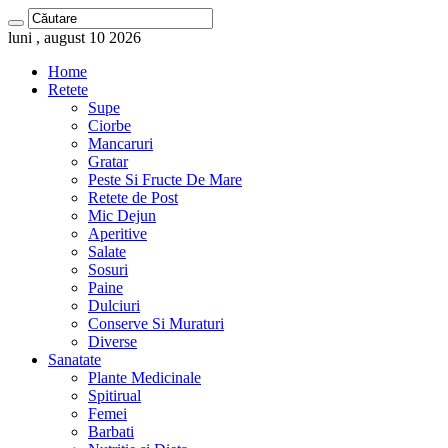
luni , august 10 2026
Home
Retete
Supe
Ciorbe
Mancaruri
Gratar
Peste Si Fructe De Mare
Retete de Post
Mic Dejun
Aperitive
Salate
Sosuri
Paine
Dulciuri
Conserve Si Muraturi
Diverse
Sanatate
Plante Medicinale
Spitirual
Femei
Barbati