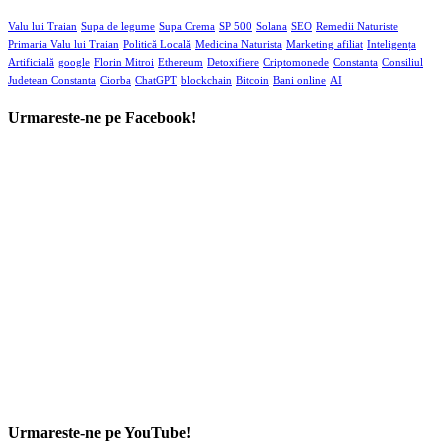
Valu lui Traian
Supa de legume
Supa Crema
SP 500
Solana
SEO
Remedii Naturiste
Primaria Valu lui Traian
Politică Locală
Medicina Naturista
Marketing afiliat
Inteligența
Artificială
google
Florin Mitroi
Ethereum
Detoxifiere
Criptomonede
Constanta
Consiliul
Judetean Constanta
Ciorba
ChatGPT
blockchain
Bitcoin
Bani online
AI
Urmareste-ne pe Facebook!
Urmareste-ne pe YouTube!