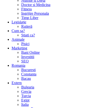
Nutritie si Dieta
Doctor si Medicina
Fitness
Ingrijire Personala
Timp Liber
Legislație
Rutieră
Cum sa?
Stiati ca?
Animale
Pisici
Marketing
Bani Online
Investitii
SEO
Romania
Bucuresti
Constanta
Bacau
Extern
Bulgaria
Grecia
Turcia
Egipt
Italia