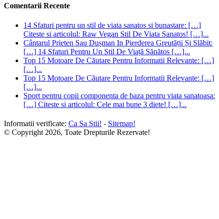
Comentarii Recente
14 Sfaturi pentru un stil de viata sanatos si bunastare: […]
Citeste si articolul: Raw Vegan Stil De Viata Sanatos! […]...
Cântarul Prieten Sau Dușman In Pierderea Greutății Și Slăbit:
[…] 14 Sfaturi Pentru Un Stil De Viață Sănătos […]...
Top 15 Motoare De Căutare Pentru Informatii Relevante: […]
[…]...
Top 15 Motoare De Căutare Pentru Informatii Relevante: […]
[…]...
Sport pentru copii componenta de baza pentru viata sanatoasa:
[…] Citeste si articolul: Cele mai bune 3 diete! […]...
Informatii verificate:
Ca Sa Stii!
-
Sitemap!
© Copyright 2026, Toate Drepturile Rezervate!