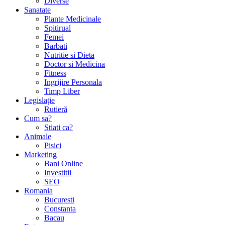
Diverse
Sanatate
Plante Medicinale
Spitirual
Femei
Barbati
Nutritie si Dieta
Doctor si Medicina
Fitness
Ingrijire Personala
Timp Liber
Legislație
Rutieră
Cum sa?
Stiati ca?
Animale
Pisici
Marketing
Bani Online
Investitii
SEO
Romania
Bucuresti
Constanta
Bacau