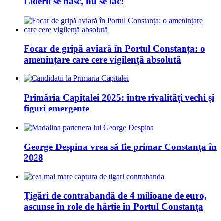
Liderii se nasc, nu se fac!
Focar de gripă aviară în Portul Constanța: o
amenințare care cere vigilență absolută
Primăria Capitalei 2025: între rivalități vechi și
figuri emergente
George Despina vrea să fie primar Constanța în
2028
Țigări de contrabandă de 4 milioane de euro,
ascunse în role de hârtie în Portul Constanța