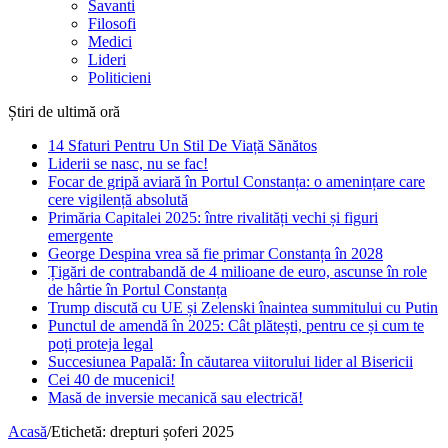
Savanti
Filosofi
Medici
Lideri
Politicieni
Știri de ultimă oră
14 Sfaturi Pentru Un Stil De Viață Sănătos
Liderii se nasc, nu se fac!
Focar de gripă aviară în Portul Constanța: o amenințare care
cere vigilență absolută
Primăria Capitalei 2025: între rivalități vechi și figuri
emergente
George Despina vrea să fie primar Constanța în 2028
Țigări de contrabandă de 4 milioane de euro, ascunse în role
de hârtie în Portul Constanța
Trump discută cu UE și Zelenski înaintea summitului cu Putin
Punctul de amendă în 2025: Cât plătești, pentru ce și cum te
poți proteja legal
Succesiunea Papală: În căutarea viitorului lider al Bisericii
Cei 40 de mucenici!
Masă de inversie mecanică sau electrică!
Acasă
/
Etichetă:
drepturi șoferi 2025