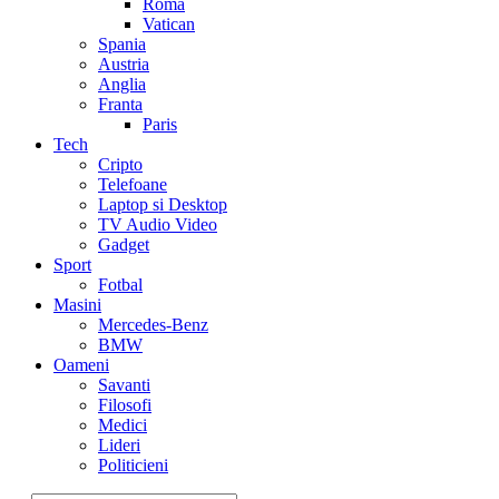
Roma
Vatican
Spania
Austria
Anglia
Franta
Paris
Tech
Cripto
Telefoane
Laptop si Desktop
TV Audio Video
Gadget
Sport
Fotbal
Masini
Mercedes-Benz
BMW
Oameni
Savanti
Filosofi
Medici
Lideri
Politicieni