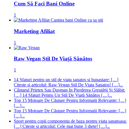
Cum Să Faci Bani Online
1
Marketing Afiliat
1
Raw Vegan Stil De Viață Sănătos
1
14 Sfaturi pentru un stil de viata sanatos si bunastare: […]
Citeste si articolul: Raw Vegan Stil De Viata Sanatos! […]...
Cântarul Prieten Sau Dușman In Pierderea Greutății Și Slăbit:
[…] 14 Sfaturi Pentru Un Stil De Viață Sănătos […]...
Top 15 Motoare De Căutare Pentru Informatii Relevante: […]
[…]...
Top 15 Motoare De Căutare Pentru Informatii Relevante: […]
[…]...
Sport pentru copii componenta de baza pentru viata sanatoasa:
[…] Citeste si articolul: Cele mai bune 3 diete! […]...