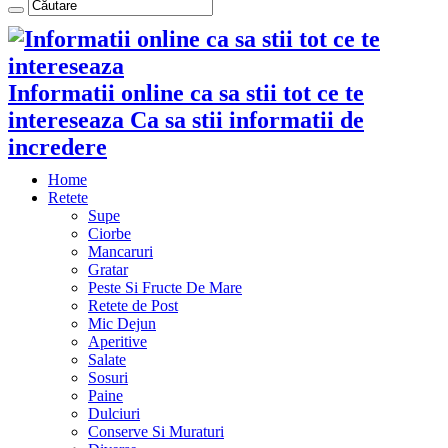
Informatii online ca sa stii tot ce te
intereseaza Ca sa stii informatii de
incredere
Home
Retete
Supe
Ciorbe
Mancaruri
Gratar
Peste Si Fructe De Mare
Retete de Post
Mic Dejun
Aperitive
Salate
Sosuri
Paine
Dulciuri
Conserve Si Muraturi