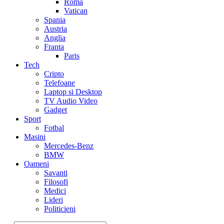
Roma
Vatican
Spania
Austria
Anglia
Franta
Paris
Tech
Cripto
Telefoane
Laptop si Desktop
TV Audio Video
Gadget
Sport
Fotbal
Masini
Mercedes-Benz
BMW
Oameni
Savanti
Filosofi
Medici
Lideri
Politicieni