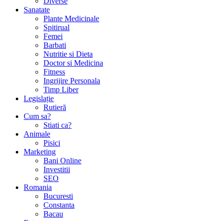
Diverse
Sanatate
Plante Medicinale
Spitirual
Femei
Barbati
Nutritie si Dieta
Doctor si Medicina
Fitness
Ingrijire Personala
Timp Liber
Legislație
Rutieră
Cum sa?
Stiati ca?
Animale
Pisici
Marketing
Bani Online
Investitii
SEO
Romania
Bucuresti
Constanta
Bacau