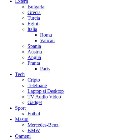
Extern
Bulgaria
Grecia
Turcia
Egipt
Italia
Roma
Vatican
Spania
Austria
Anglia
Franta
Paris
Tech
Cripto
Telefoane
Laptop si Desktop
TV Audio Video
Gadget
Sport
Fotbal
Masini
Mercedes-Benz
BMW
Oameni