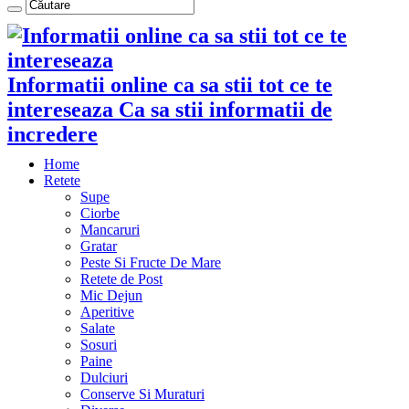
Informatii online ca sa stii tot ce te
intereseaza Ca sa stii informatii de
incredere
Home
Retete
Supe
Ciorbe
Mancaruri
Gratar
Peste Si Fructe De Mare
Retete de Post
Mic Dejun
Aperitive
Salate
Sosuri
Paine
Dulciuri
Conserve Si Muraturi