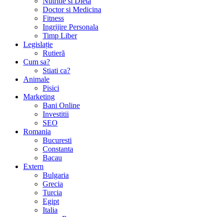
Nutritie si Dieta
Doctor si Medicina
Fitness
Ingrijire Personala
Timp Liber
Legislație
Rutieră
Cum sa?
Stiati ca?
Animale
Pisici
Marketing
Bani Online
Investitii
SEO
Romania
Bucuresti
Constanta
Bacau
Extern
Bulgaria
Grecia
Turcia
Egipt
Italia