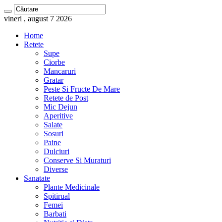
vineri , august 7 2026
Home
Retete
Supe
Ciorbe
Mancaruri
Gratar
Peste Si Fructe De Mare
Retete de Post
Mic Dejun
Aperitive
Salate
Sosuri
Paine
Dulciuri
Conserve Si Muraturi
Diverse
Sanatate
Plante Medicinale
Spitirual
Femei
Barbati