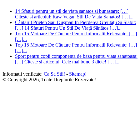
14 Sfaturi pentru un stil de viata sanatos si bunastare: […]
Citeste si articolul: Raw Vegan Stil De Viata Sanatos! […]...
Cântarul Prieten Sau Dușman In Pierderea Greutății Și Slăbit:
[…] 14 Sfaturi Pentru Un Stil De Viață Sănătos […]...
Top 15 Motoare De Căutare Pentru Informatii Relevante: […]
[…]...
Top 15 Motoare De Căutare Pentru Informatii Relevante: […]
[…]...
Sport pentru copii componenta de baza pentru viata sanatoasa:
[…] Citeste si articolul: Cele mai bune 3 diete! […]...
Informatii verificate:
Ca Sa Stii!
-
Sitemap!
© Copyright 2026, Toate Drepturile Rezervate!