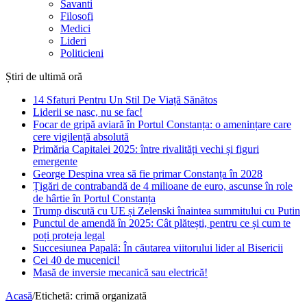
Savanti
Filosofi
Medici
Lideri
Politicieni
Știri de ultimă oră
14 Sfaturi Pentru Un Stil De Viață Sănătos
Liderii se nasc, nu se fac!
Focar de gripă aviară în Portul Constanța: o amenințare care
cere vigilență absolută
Primăria Capitalei 2025: între rivalități vechi și figuri
emergente
George Despina vrea să fie primar Constanța în 2028
Țigări de contrabandă de 4 milioane de euro, ascunse în role
de hârtie în Portul Constanța
Trump discută cu UE și Zelenski înaintea summitului cu Putin
Punctul de amendă în 2025: Cât plătești, pentru ce și cum te
poți proteja legal
Succesiunea Papală: În căutarea viitorului lider al Bisericii
Cei 40 de mucenici!
Masă de inversie mecanică sau electrică!
Acasă
/
Etichetă:
crimă organizată