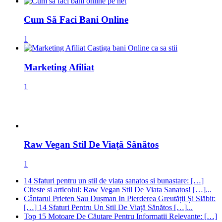
Cum Să Faci Bani Online
1
Marketing Afiliat
1
Raw Vegan Stil De Viață Sănătos
1
14 Sfaturi pentru un stil de viata sanatos si bunastare: […]
Citeste si articolul: Raw Vegan Stil De Viata Sanatos! […]...
Cântarul Prieten Sau Dușman In Pierderea Greutății Și Slăbit:
[…] 14 Sfaturi Pentru Un Stil De Viață Sănătos […]...
Top 15 Motoare De Căutare Pentru Informatii Relevante: […]