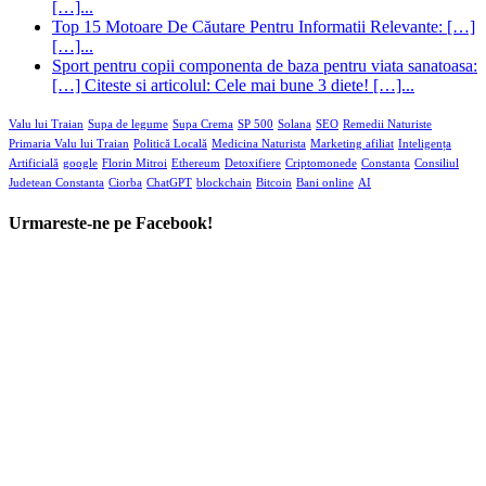
[…]...
Top 15 Motoare De Căutare Pentru Informatii Relevante: […]
[…]...
Sport pentru copii componenta de baza pentru viata sanatoasa:
[…] Citeste si articolul: Cele mai bune 3 diete! […]...
Valu lui Traian
Supa de legume
Supa Crema
SP 500
Solana
SEO
Remedii Naturiste
Primaria Valu lui Traian
Politică Locală
Medicina Naturista
Marketing afiliat
Inteligența
Artificială
google
Florin Mitroi
Ethereum
Detoxifiere
Criptomonede
Constanta
Consiliul
Judetean Constanta
Ciorba
ChatGPT
blockchain
Bitcoin
Bani online
AI
Urmareste-ne pe Facebook!