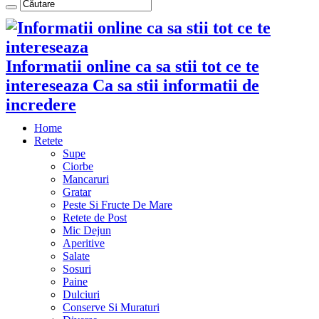
Informatii online ca sa stii tot ce te
intereseaza Ca sa stii informatii de
incredere
Home
Retete
Supe
Ciorbe
Mancaruri
Gratar
Peste Si Fructe De Mare
Retete de Post
Mic Dejun
Aperitive
Salate
Sosuri
Paine
Dulciuri
Conserve Si Muraturi