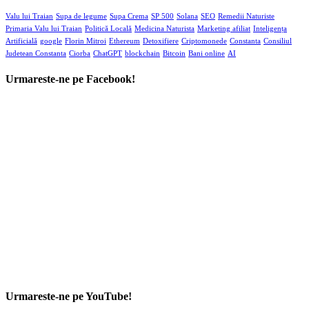
Valu lui Traian
Supa de legume
Supa Crema
SP 500
Solana
SEO
Remedii Naturiste
Primaria Valu lui Traian
Politică Locală
Medicina Naturista
Marketing afiliat
Inteligența
Artificială
google
Florin Mitroi
Ethereum
Detoxifiere
Criptomonede
Constanta
Consiliul
Judetean Constanta
Ciorba
ChatGPT
blockchain
Bitcoin
Bani online
AI
Urmareste-ne pe Facebook!
Urmareste-ne pe YouTube!