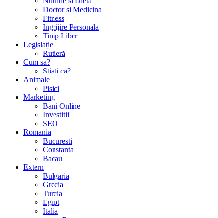
Nutritie si Dieta
Doctor si Medicina
Fitness
Ingrijire Personala
Timp Liber
Legislație
Rutieră
Cum sa?
Stiati ca?
Animale
Pisici
Marketing
Bani Online
Investitii
SEO
Romania
Bucuresti
Constanta
Bacau
Extern
Bulgaria
Grecia
Turcia
Egipt
Italia