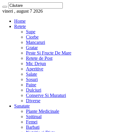
vineri , august 7 2026
Home
Retete
Supe
Ciorbe
Mancaruri
Gratar
Peste Si Fructe De Mare
Retete de Post
Mic Dejun
Aperitive
Salate
Sosuri
Paine
Dulciuri
Conserve Si Muraturi
Diverse
Sanatate
Plante Medicinale
Spitirual
Femei
Barbati