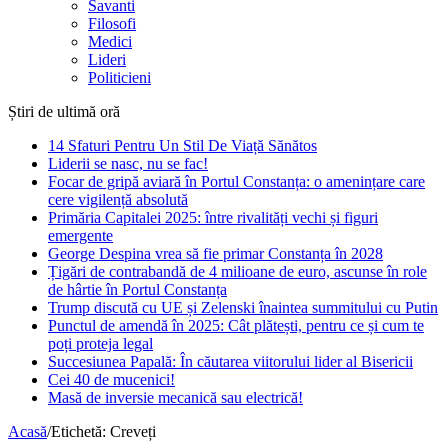
Savanti
Filosofi
Medici
Lideri
Politicieni
Știri de ultimă oră
14 Sfaturi Pentru Un Stil De Viață Sănătos
Liderii se nasc, nu se fac!
Focar de gripă aviară în Portul Constanța: o amenințare care
cere vigilență absolută
Primăria Capitalei 2025: între rivalități vechi și figuri
emergente
George Despina vrea să fie primar Constanța în 2028
Țigări de contrabandă de 4 milioane de euro, ascunse în role
de hârtie în Portul Constanța
Trump discută cu UE și Zelenski înaintea summitului cu Putin
Punctul de amendă în 2025: Cât plătești, pentru ce și cum te
poți proteja legal
Succesiunea Papală: În căutarea viitorului lider al Bisericii
Cei 40 de mucenici!
Masă de inversie mecanică sau electrică!
Acasă
/
Etichetă:
Creveți