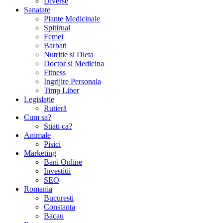
Diverse
Sanatate
Plante Medicinale
Spitirual
Femei
Barbati
Nutritie si Dieta
Doctor si Medicina
Fitness
Ingrijire Personala
Timp Liber
Legislație
Rutieră
Cum sa?
Stiati ca?
Animale
Pisici
Marketing
Bani Online
Investitii
SEO
Romania
Bucuresti
Constanta
Bacau