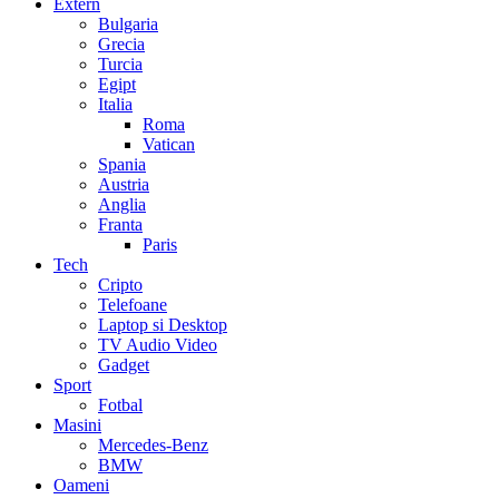
Extern
Bulgaria
Grecia
Turcia
Egipt
Italia
Roma
Vatican
Spania
Austria
Anglia
Franta
Paris
Tech
Cripto
Telefoane
Laptop si Desktop
TV Audio Video
Gadget
Sport
Fotbal
Masini
Mercedes-Benz
BMW
Oameni