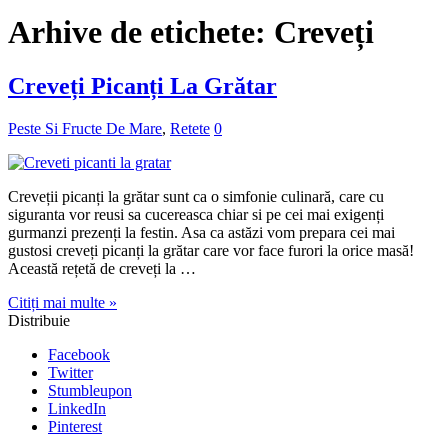
Arhive de etichete:
Creveți
Creveți Picanți La Grătar
Peste Si Fructe De Mare
,
Retete
0
Creveții picanți la grătar sunt ca o simfonie culinară, care cu
siguranta vor reusi sa cucereasca chiar si pe cei mai exigenți
gurmanzi prezenți la festin. Asa ca astăzi vom prepara cei mai
gustosi creveți picanți la grătar care vor face furori la orice masă!
Această rețetă de creveți la …
Citiți mai multe »
Distribuie
Facebook
Twitter
Stumbleupon
LinkedIn
Pinterest