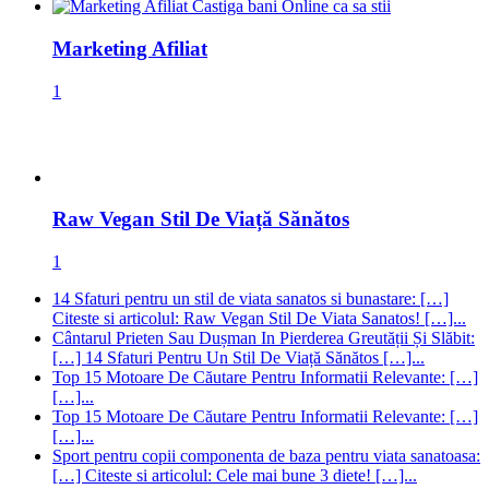
Marketing Afiliat
1
Raw Vegan Stil De Viață Sănătos
1
14 Sfaturi pentru un stil de viata sanatos si bunastare: […]
Citeste si articolul: Raw Vegan Stil De Viata Sanatos! […]...
Cântarul Prieten Sau Dușman In Pierderea Greutății Și Slăbit:
[…] 14 Sfaturi Pentru Un Stil De Viață Sănătos […]...
Top 15 Motoare De Căutare Pentru Informatii Relevante: […]
[…]...
Top 15 Motoare De Căutare Pentru Informatii Relevante: […]
[…]...
Sport pentru copii componenta de baza pentru viata sanatoasa:
[…] Citeste si articolul: Cele mai bune 3 diete! […]...