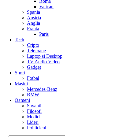
Roma
Vatican
Spania
Austria
Anglia
Franta
Paris
Tech
Cripto
Telefoane
Laptop si Desktop
TV Audio Video
Gadget
Sport
Fotbal
Masini
Mercedes-Benz
BMW
Oameni
Savanti
Filosofi
Medici
Lideri
Politicieni