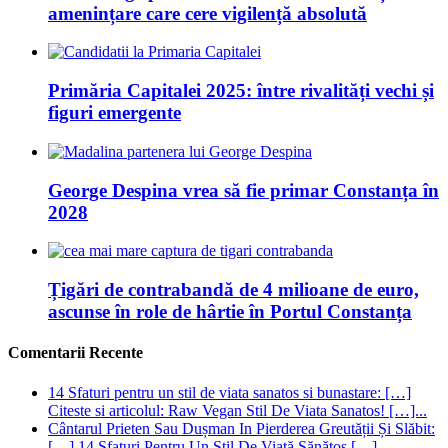
amenințare care cere vigilență absolută
Primăria Capitalei 2025: între rivalități vechi și
figuri emergente
George Despina vrea să fie primar Constanța în
2028
Țigări de contrabandă de 4 milioane de euro,
ascunse în role de hârtie în Portul Constanța
Comentarii Recente
14 Sfaturi pentru un stil de viata sanatos si bunastare: […]
Citeste si articolul: Raw Vegan Stil De Viata Sanatos! […]...
Cântarul Prieten Sau Dușman In Pierderea Greutății Și Slăbit:
[…] 14 Sfaturi Pentru Un Stil De Viață Sănătos […]...