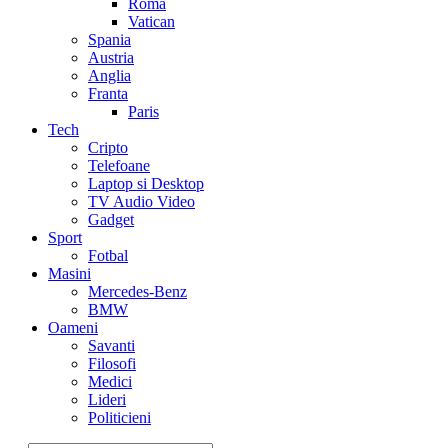
Roma
Vatican
Spania
Austria
Anglia
Franta
Paris
Tech
Cripto
Telefoane
Laptop si Desktop
TV Audio Video
Gadget
Sport
Fotbal
Masini
Mercedes-Benz
BMW
Oameni
Savanti
Filosofi
Medici
Lideri
Politicieni