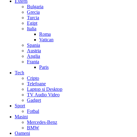
Extern
Bulgaria
Grecia
Turcia
Egipt
Italia
Roma
Vatican
Spania
Austria
Anglia
Franta
Paris
Tech
Cripto
Telefoane
Laptop si Desktop
TV Audio Video
Gadget
Sport
Fotbal
Masini
Mercedes-Benz
BMW
Oameni