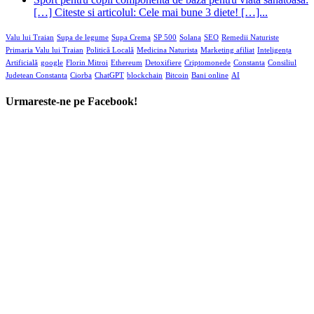
[…] Citeste si articolul: Cele mai bune 3 diete! […]...
Valu lui Traian
Supa de legume
Supa Crema
SP 500
Solana
SEO
Remedii Naturiste
Primaria Valu lui Traian
Politică Locală
Medicina Naturista
Marketing afiliat
Inteligența
Artificială
google
Florin Mitroi
Ethereum
Detoxifiere
Criptomonede
Constanta
Consiliul
Judetean Constanta
Ciorba
ChatGPT
blockchain
Bitcoin
Bani online
AI
Urmareste-ne pe Facebook!