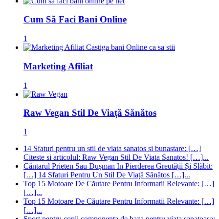
Cum Să Faci Bani Online
1
Marketing Afiliat
1
Raw Vegan Stil De Viață Sănătos
1
14 Sfaturi pentru un stil de viata sanatos si bunastare: […]
Citeste si articolul: Raw Vegan Stil De Viata Sanatos! […]...
Cântarul Prieten Sau Dușman In Pierderea Greutății Și Slăbit:
[…] 14 Sfaturi Pentru Un Stil De Viață Sănătos […]...
Top 15 Motoare De Căutare Pentru Informatii Relevante: […]
[…]...
Top 15 Motoare De Căutare Pentru Informatii Relevante: […]
[…]...
Sport pentru copii componenta de baza pentru viata sanatoasa: