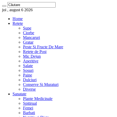
joi , august 6 2026
Home
Retete
Supe
Ciorbe
Mancaruri
Gratar
Peste Si Fructe De Mare
Retete de Post
Mic Dejun
Aperitive
Salate
Sosuri
Paine
Dulciuri
Conserve Si Muraturi
Diverse
Sanatate
Plante Medicinale
Spitirual
Femei
Barbati