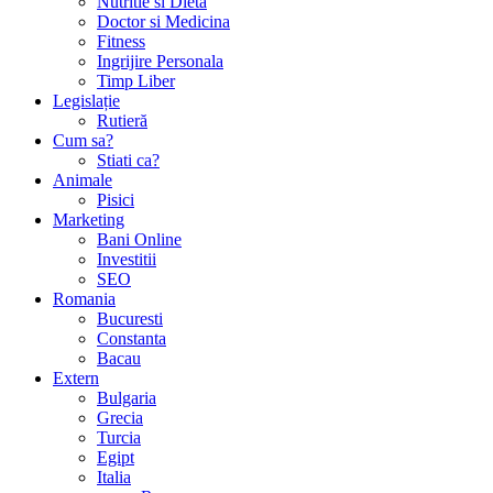
Nutritie si Dieta
Doctor si Medicina
Fitness
Ingrijire Personala
Timp Liber
Legislație
Rutieră
Cum sa?
Stiati ca?
Animale
Pisici
Marketing
Bani Online
Investitii
SEO
Romania
Bucuresti
Constanta
Bacau
Extern
Bulgaria
Grecia
Turcia
Egipt
Italia