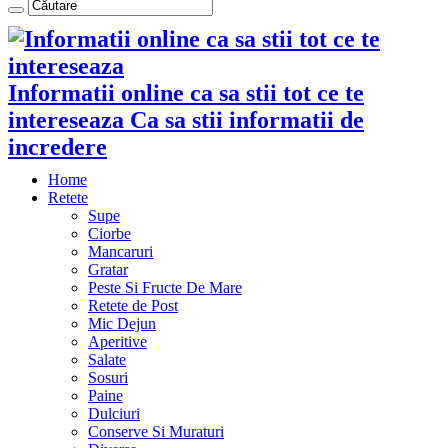
Informatii online ca sa stii tot ce te
intereseaza Ca sa stii informatii de
incredere
Home
Retete
Supe
Ciorbe
Mancaruri
Gratar
Peste Si Fructe De Mare
Retete de Post
Mic Dejun
Aperitive
Salate
Sosuri
Paine
Dulciuri
Conserve Si Muraturi