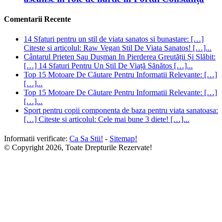
Comentarii Recente
14 Sfaturi pentru un stil de viata sanatos si bunastare: […]
Citeste si articolul: Raw Vegan Stil De Viata Sanatos! […]...
Cântarul Prieten Sau Dușman In Pierderea Greutății Și Slăbit:
[…] 14 Sfaturi Pentru Un Stil De Viață Sănătos […]...
Top 15 Motoare De Căutare Pentru Informatii Relevante: […]
[…]...
Top 15 Motoare De Căutare Pentru Informatii Relevante: […]
[…]...
Sport pentru copii componenta de baza pentru viata sanatoasa:
[…] Citeste si articolul: Cele mai bune 3 diete! […]...
Informatii verificate:
Ca Sa Stii!
-
Sitemap!
© Copyright 2026, Toate Drepturile Rezervate!