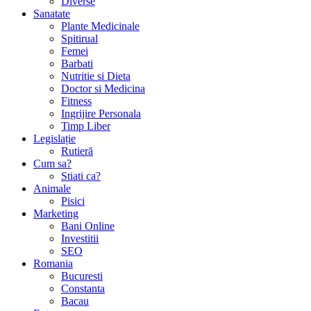
Diverse
Sanatate
Plante Medicinale
Spitirual
Femei
Barbati
Nutritie si Dieta
Doctor si Medicina
Fitness
Ingrijire Personala
Timp Liber
Legislație
Rutieră
Cum sa?
Stiati ca?
Animale
Pisici
Marketing
Bani Online
Investitii
SEO
Romania
Bucuresti
Constanta
Bacau