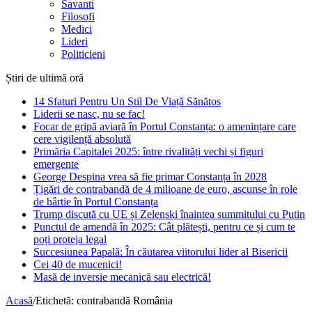
Savanti
Filosofi
Medici
Lideri
Politicieni
Știri de ultimă oră
14 Sfaturi Pentru Un Stil De Viață Sănătos
Liderii se nasc, nu se fac!
Focar de gripă aviară în Portul Constanța: o amenințare care
cere vigilență absolută
Primăria Capitalei 2025: între rivalități vechi și figuri
emergente
George Despina vrea să fie primar Constanța în 2028
Țigări de contrabandă de 4 milioane de euro, ascunse în role
de hârtie în Portul Constanța
Trump discută cu UE și Zelenski înaintea summitului cu Putin
Punctul de amendă în 2025: Cât plătești, pentru ce și cum te
poți proteja legal
Succesiunea Papală: În căutarea viitorului lider al Bisericii
Cei 40 de mucenici!
Masă de inversie mecanică sau electrică!
Acasă
/
Etichetă:
contrabandă România