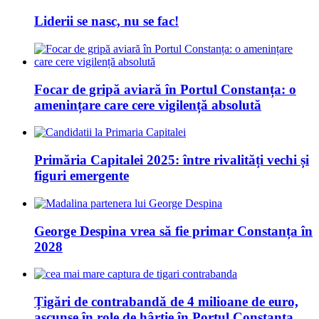
Liderii se nasc, nu se fac!
Focar de gripă aviară în Portul Constanța: o
amenințare care cere vigilență absolută
Primăria Capitalei 2025: între rivalități vechi și
figuri emergente
George Despina vrea să fie primar Constanța în
2028
Țigări de contrabandă de 4 milioane de euro,
ascunse în role de hârtie în Portul Constanța