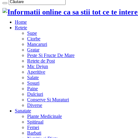
Home
Retete
Supe
Ciorbe
Mancaruri
Gratar
Peste Si Fructe De Mare
Retete de Post
Mic Dejun
Aperitive
Salate
Sosuri
Paine
Dulciuri
Conserve Si Muraturi
Diverse
Sanatate
Plante Medicinale
Spitirual
Femei
Barbati