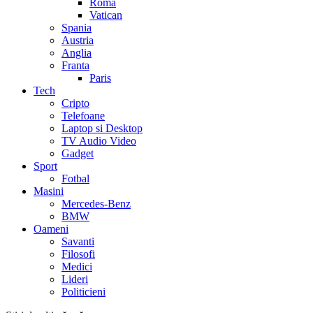
Roma
Vatican
Spania
Austria
Anglia
Franta
Paris
Tech
Cripto
Telefoane
Laptop si Desktop
TV Audio Video
Gadget
Sport
Fotbal
Masini
Mercedes-Benz
BMW
Oameni
Savanti
Filosofi
Medici
Lideri
Politicieni