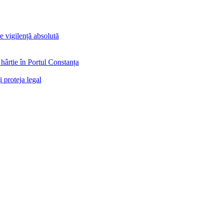
e vigilență absolută
hârtie în Portul Constanța
 proteja legal