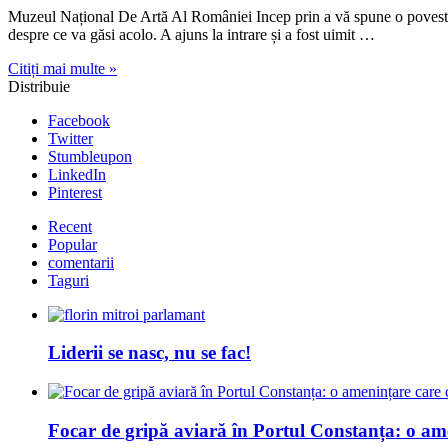
Muzeul Național De Artă Al României Incep prin a vă spune o poveste d
despre ce va găsi acolo. A ajuns la intrare și a fost uimit …
Citiți mai multe »
Distribuie
Facebook
Twitter
Stumbleupon
LinkedIn
Pinterest
Recent
Popular
comentarii
Taguri
Liderii se nasc, nu se fac!
Focar de gripă aviară în Portul Constanța: o ame