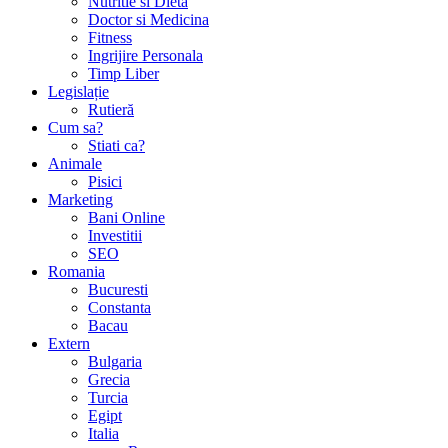
Nutritie si Dieta
Doctor si Medicina
Fitness
Ingrijire Personala
Timp Liber
Legislație
Rutieră
Cum sa?
Stiati ca?
Animale
Pisici
Marketing
Bani Online
Investitii
SEO
Romania
Bucuresti
Constanta
Bacau
Extern
Bulgaria
Grecia
Turcia
Egipt
Italia