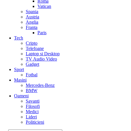
Roma
Vatican
Spania
Austria
Anglia
Franta
Paris
Tech
Cripto
Telefoane
Laptop si Desktop
TV Audio Video
Gadget
Sport
Fotbal
Masini
Mercedes-Benz
BMW
Oameni
Savanti
Filosofi
Medici
Lideri
Politicieni