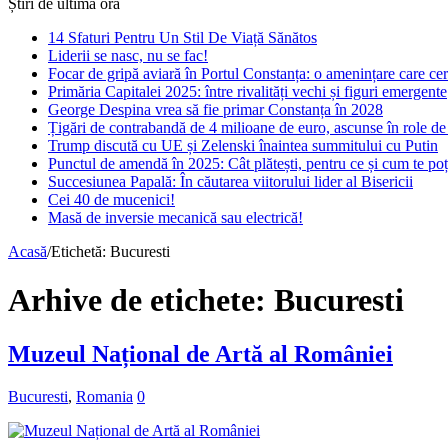
Știri de ultimă oră
14 Sfaturi Pentru Un Stil De Viață Sănătos
Liderii se nasc, nu se fac!
Focar de gripă aviară în Portul Constanța: o amenințare care cer
Primăria Capitalei 2025: între rivalități vechi și figuri emergente
George Despina vrea să fie primar Constanța în 2028
Țigări de contrabandă de 4 milioane de euro, ascunse în role de 
Trump discută cu UE și Zelenski înaintea summitului cu Putin
Punctul de amendă în 2025: Cât plătești, pentru ce și cum te poți
Succesiunea Papală: În căutarea viitorului lider al Bisericii
Cei 40 de mucenici!
Masă de inversie mecanică sau electrică!
Acasă
/
Etichetă:
Bucuresti
Arhive de etichete:
Bucuresti
Muzeul Național de Artă al României
Bucuresti
,
Romania
0