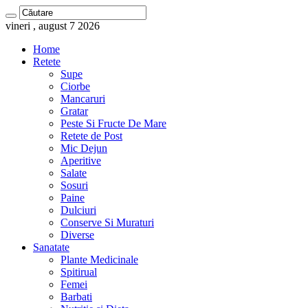
vineri , august 7 2026
Home
Retete
Supe
Ciorbe
Mancaruri
Gratar
Peste Si Fructe De Mare
Retete de Post
Mic Dejun
Aperitive
Salate
Sosuri
Paine
Dulciuri
Conserve Si Muraturi
Diverse
Sanatate
Plante Medicinale
Spitirual
Femei
Barbati