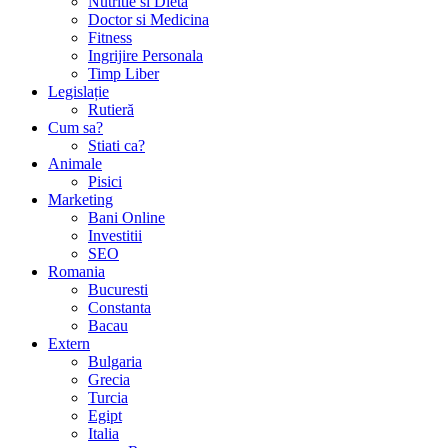
Nutritie si Dieta
Doctor si Medicina
Fitness
Ingrijire Personala
Timp Liber
Legislație
Rutieră
Cum sa?
Stiati ca?
Animale
Pisici
Marketing
Bani Online
Investitii
SEO
Romania
Bucuresti
Constanta
Bacau
Extern
Bulgaria
Grecia
Turcia
Egipt
Italia