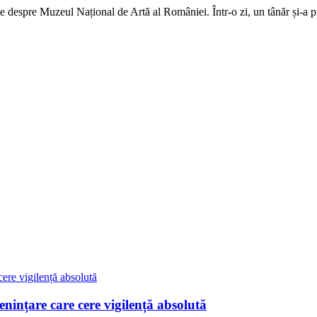
espre Muzeul Național de Artă al României. Într-o zi, un tânăr și-a pro
nințare care cere vigilență absolută