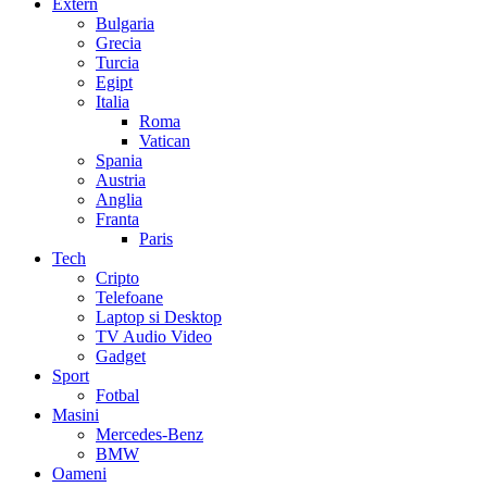
Extern
Bulgaria
Grecia
Turcia
Egipt
Italia
Roma
Vatican
Spania
Austria
Anglia
Franta
Paris
Tech
Cripto
Telefoane
Laptop si Desktop
TV Audio Video
Gadget
Sport
Fotbal
Masini
Mercedes-Benz
BMW
Oameni