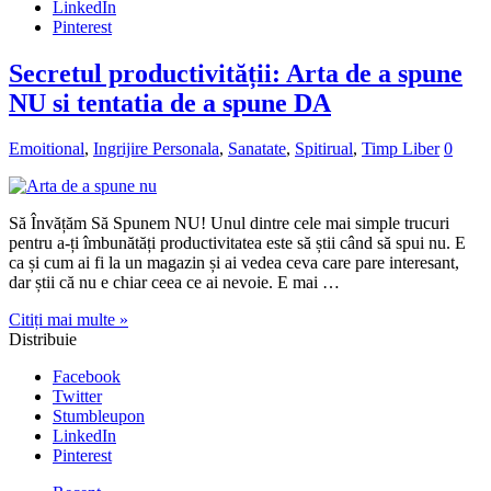
LinkedIn
Pinterest
Secretul productivității: Arta de a spune
NU si tentatia de a spune DA
Emoitional
,
Ingrijire Personala
,
Sanatate
,
Spitirual
,
Timp Liber
0
Să Învățăm Să Spunem NU! Unul dintre cele mai simple trucuri
pentru a-ți îmbunătăți productivitatea este să știi când să spui nu. E
ca și cum ai fi la un magazin și ai vedea ceva care pare interesant,
dar știi că nu e chiar ceea ce ai nevoie. E mai …
Citiți mai multe »
Distribuie
Facebook
Twitter
Stumbleupon
LinkedIn
Pinterest