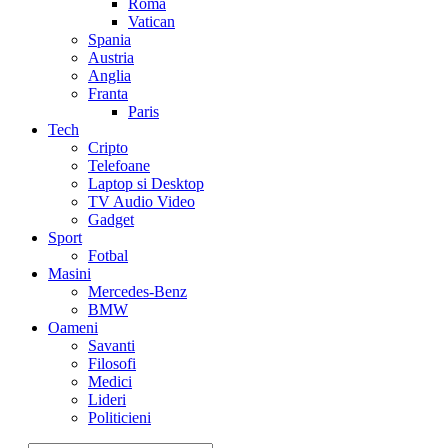
Roma
Vatican
Spania
Austria
Anglia
Franta
Paris
Tech
Cripto
Telefoane
Laptop si Desktop
TV Audio Video
Gadget
Sport
Fotbal
Masini
Mercedes-Benz
BMW
Oameni
Savanti
Filosofi
Medici
Lideri
Politicieni