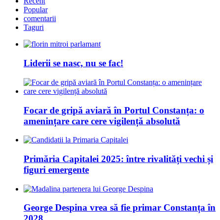
Recent
Popular
comentarii
Taguri
Liderii se nasc, nu se fac!
Focar de gripă aviară în Portul Constanța: o
amenințare care cere vigilență absolută
Primăria Capitalei 2025: între rivalități vechi și
figuri emergente
George Despina vrea să fie primar Constanța în
2028