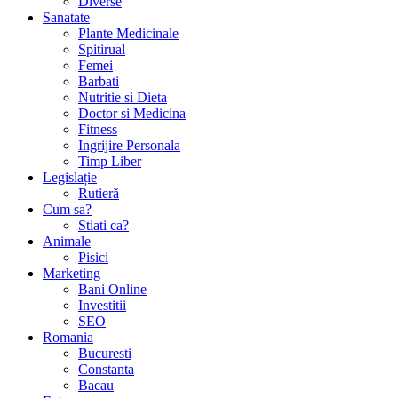
Diverse
Sanatate
Plante Medicinale
Spitirual
Femei
Barbati
Nutritie si Dieta
Doctor si Medicina
Fitness
Ingrijire Personala
Timp Liber
Legislație
Rutieră
Cum sa?
Stiati ca?
Animale
Pisici
Marketing
Bani Online
Investitii
SEO
Romania
Bucuresti
Constanta
Bacau