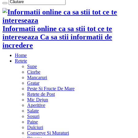
Informatii online ca sa stii tot ce te
intereseaza Ca sa stii informatii de
incredere
Home
Retete
Supe
Ciorbe
Mancaruri
Gratar
Peste Si Fructe De Mare
Retete de Post
Mic Dejun
Aperitive
Salate
Sosuri
Paine
Dulciuri
Conserve Si Muraturi