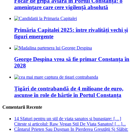
Focar de gripă aviară în Portul Constanța: o
amenințare care cere vigilență absolută
Primăria Capitalei 2025: între rivalități vechi și
figuri emergente
George Despina vrea să fie primar Constanța în
2028
Țigări de contrabandă de 4 milioane de euro,
ascunse în role de hârtie în Portul Constanța
Comentarii Recente
14 Sfaturi pentru un stil de viata sanatos si bunastare: […]
Citeste si articolul: Raw Vegan Stil De Viata Sanatos! […]...
Cântarul Prieten Sau Dușman In Pierderea Greutății Și Slăbit: