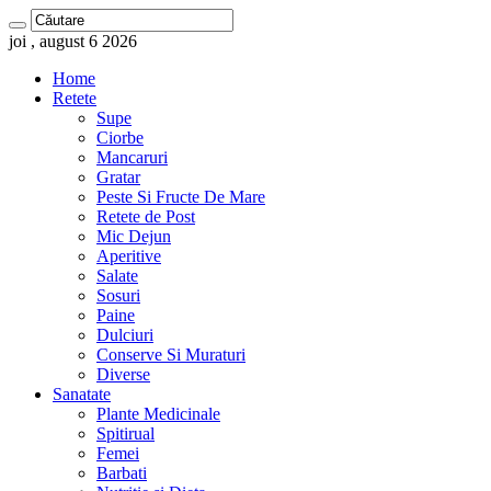
joi , august 6 2026
Home
Retete
Supe
Ciorbe
Mancaruri
Gratar
Peste Si Fructe De Mare
Retete de Post
Mic Dejun
Aperitive
Salate
Sosuri
Paine
Dulciuri
Conserve Si Muraturi
Diverse
Sanatate
Plante Medicinale
Spitirual
Femei
Barbati