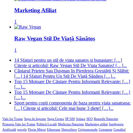
Marketing Afiliat
1
Raw Vegan Stil De Viață Sănătos
1
14 Sfaturi pentru un stil de viata sanatos si bunastare: […]
Citeste si articolul: Raw Vegan Stil De Viata Sanatos! […]...
Cântarul Prieten Sau Dușman In Pierderea Greutății Și Slăbit:
[…] 14 Sfaturi Pentru Un Stil De Viață Sănătos […]...
Top 15 Motoare De Căutare Pentru Informatii Relevante: […]
[…]...
Top 15 Motoare De Căutare Pentru Informatii Relevante: […]
[…]...
Sport pentru copii componenta de baza pentru viata sanatoasa:
[…] Citeste si articolul: Cele mai bune 3 diete! […]...
Valu lui Traian
Supa de legume
Supa Crema
SP 500
Solana
SEO
Remedii Naturiste
Primaria Valu lui Traian
Politică Locală
Medicina Naturista
Marketing afiliat
Inteligența
Artificială
google
Florin Mitroi
Ethereum
Detoxifiere
Criptomonede
Constanta
Consiliul