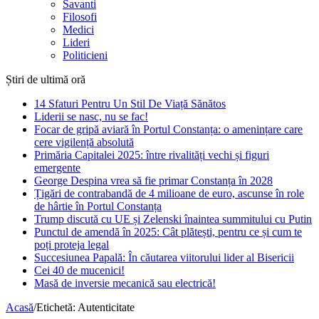
Savanti
Filosofi
Medici
Lideri
Politicieni
Știri de ultimă oră
14 Sfaturi Pentru Un Stil De Viață Sănătos
Liderii se nasc, nu se fac!
Focar de gripă aviară în Portul Constanța: o amenințare care
cere vigilență absolută
Primăria Capitalei 2025: între rivalități vechi și figuri
emergente
George Despina vrea să fie primar Constanța în 2028
Țigări de contrabandă de 4 milioane de euro, ascunse în role
de hârtie în Portul Constanța
Trump discută cu UE și Zelenski înaintea summitului cu Putin
Punctul de amendă în 2025: Cât plătești, pentru ce și cum te
poți proteja legal
Succesiunea Papală: În căutarea viitorului lider al Bisericii
Cei 40 de mucenici!
Masă de inversie mecanică sau electrică!
Acasă
/
Etichetă:
Autenticitate