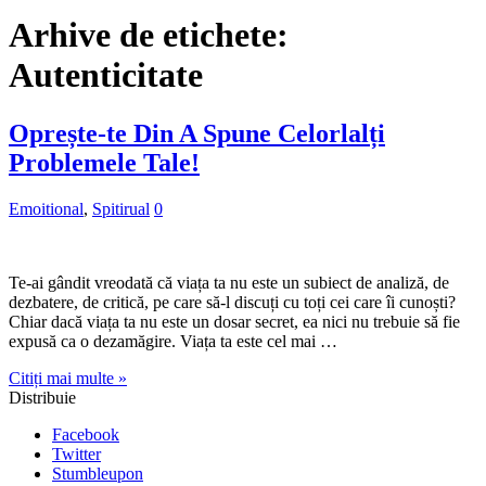
Arhive de etichete:
Autenticitate
Oprește-te Din A Spune Celorlalți
Problemele Tale!
Emoitional
,
Spitirual
0
Te-ai gândit vreodată că viața ta nu este un subiect de analiză, de
dezbatere, de critică, pe care să-l discuți cu toți cei care îi cunoști?
Chiar dacă viața ta nu este un dosar secret, ea nici nu trebuie să fie
expusă ca o dezamăgire. Viața ta este cel mai …
Citiți mai multe »
Distribuie
Facebook
Twitter
Stumbleupon