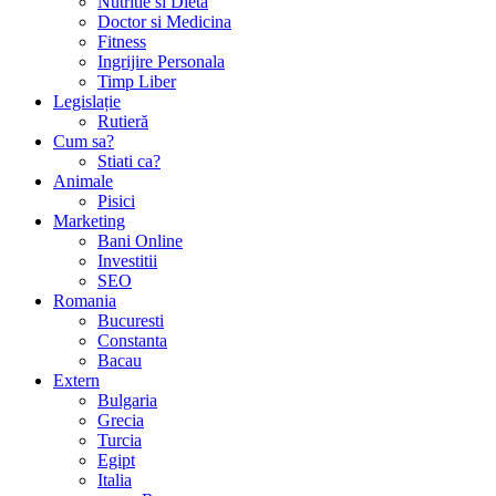
Nutritie si Dieta
Doctor si Medicina
Fitness
Ingrijire Personala
Timp Liber
Legislație
Rutieră
Cum sa?
Stiati ca?
Animale
Pisici
Marketing
Bani Online
Investitii
SEO
Romania
Bucuresti
Constanta
Bacau
Extern
Bulgaria
Grecia
Turcia
Egipt
Italia