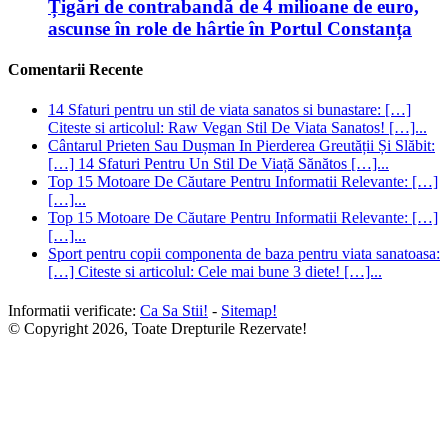
Țigări de contrabandă de 4 milioane de euro,
ascunse în role de hârtie în Portul Constanța
Comentarii Recente
14 Sfaturi pentru un stil de viata sanatos si bunastare: […]
Citeste si articolul: Raw Vegan Stil De Viata Sanatos! […]...
Cântarul Prieten Sau Dușman In Pierderea Greutății Și Slăbit:
[…] 14 Sfaturi Pentru Un Stil De Viață Sănătos […]...
Top 15 Motoare De Căutare Pentru Informatii Relevante: […]
[…]...
Top 15 Motoare De Căutare Pentru Informatii Relevante: […]
[…]...
Sport pentru copii componenta de baza pentru viata sanatoasa:
[…] Citeste si articolul: Cele mai bune 3 diete! […]...
Informatii verificate:
Ca Sa Stii!
-
Sitemap!
© Copyright 2026, Toate Drepturile Rezervate!