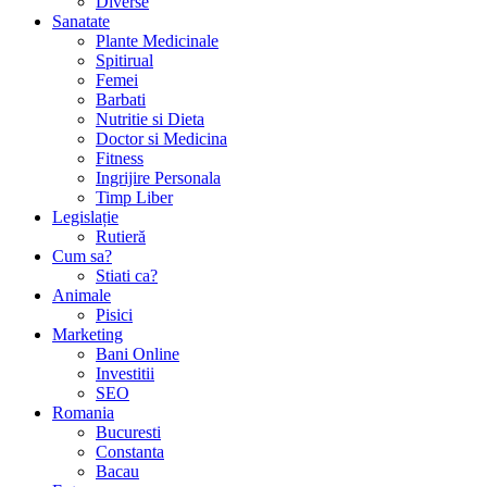
Diverse
Sanatate
Plante Medicinale
Spitirual
Femei
Barbati
Nutritie si Dieta
Doctor si Medicina
Fitness
Ingrijire Personala
Timp Liber
Legislație
Rutieră
Cum sa?
Stiati ca?
Animale
Pisici
Marketing
Bani Online
Investitii
SEO
Romania
Bucuresti
Constanta
Bacau