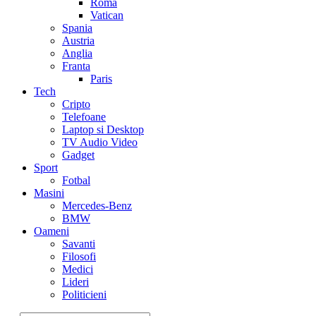
Roma
Vatican
Spania
Austria
Anglia
Franta
Paris
Tech
Cripto
Telefoane
Laptop si Desktop
TV Audio Video
Gadget
Sport
Fotbal
Masini
Mercedes-Benz
BMW
Oameni
Savanti
Filosofi
Medici
Lideri
Politicieni