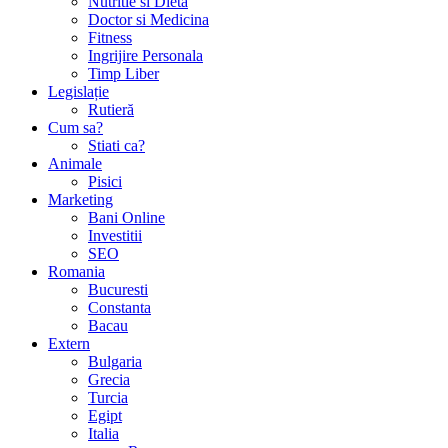
Nutritie si Dieta
Doctor si Medicina
Fitness
Ingrijire Personala
Timp Liber
Legislație
Rutieră
Cum sa?
Stiati ca?
Animale
Pisici
Marketing
Bani Online
Investitii
SEO
Romania
Bucuresti
Constanta
Bacau
Extern
Bulgaria
Grecia
Turcia
Egipt
Italia