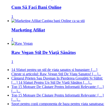
Cum Să Faci Bani Online
1
Marketing Afiliat
1
Raw Vegan Stil De Viață Sănătos
1
14 Sfaturi pentru un stil de viata sanatos si bunastare: […]
Citeste si articolul: Raw Vegan Stil De Viata Sanatos! […]...
Cântarul Prieten Sau Dușman In Pierderea Greutății Și Slăbit:
[…] 14 Sfaturi Pentru Un Stil De Viață Sănătos […]...
Top 15 Motoare De Căutare Pentru Informatii Relevante: […]
[…]...
Top 15 Motoare De Căutare Pentru Informatii Relevante: […]
[…]...
Sport pentru copii componenta de baza pentru viata sanatoasa: