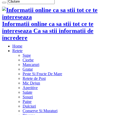
Informatii online ca sa stii tot ce te
intereseaza Ca sa stii informatii de
incredere
Home
Retete
Supe
Ciorbe
Mancaruri
Gratar
Peste Si Fructe De Mare
Retete de Post
Mic Dejun
Aperitive
Salate
Sosuri
Paine
Dulciuri
Conserve Si Muraturi