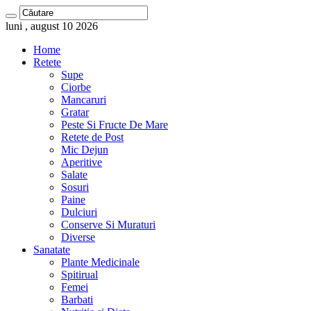
luni , august 10 2026
Home
Retete
Supe
Ciorbe
Mancaruri
Gratar
Peste Si Fructe De Mare
Retete de Post
Mic Dejun
Aperitive
Salate
Sosuri
Paine
Dulciuri
Conserve Si Muraturi
Diverse
Sanatate
Plante Medicinale
Spitirual
Femei
Barbati