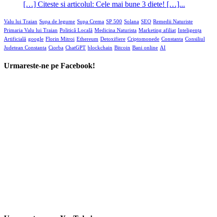
[…] Citeste si articolul: Cele mai bune 3 diete! […]...
Valu lui Traian
Supa de legume
Supa Crema
SP 500
Solana
SEO
Remedii Naturiste
Primaria Valu lui Traian
Politică Locală
Medicina Naturista
Marketing afiliat
Inteligența
Artificială
google
Florin Mitroi
Ethereum
Detoxifiere
Criptomonede
Constanta
Consiliul
Judetean Constanta
Ciorba
ChatGPT
blockchain
Bitcoin
Bani online
AI
Urmareste-ne pe Facebook!