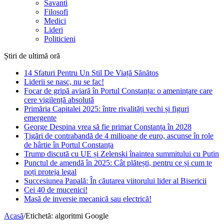
Savanti
Filosofi
Medici
Lideri
Politicieni
Știri de ultimă oră
14 Sfaturi Pentru Un Stil De Viață Sănătos
Liderii se nasc, nu se fac!
Focar de gripă aviară în Portul Constanța: o amenințare care
cere vigilență absolută
Primăria Capitalei 2025: între rivalități vechi și figuri
emergente
George Despina vrea să fie primar Constanța în 2028
Țigări de contrabandă de 4 milioane de euro, ascunse în role
de hârtie în Portul Constanța
Trump discută cu UE și Zelenski înaintea summitului cu Putin
Punctul de amendă în 2025: Cât plătești, pentru ce și cum te
poți proteja legal
Succesiunea Papală: În căutarea viitorului lider al Bisericii
Cei 40 de mucenici!
Masă de inversie mecanică sau electrică!
Acasă
/
Etichetă:
algoritmi Google