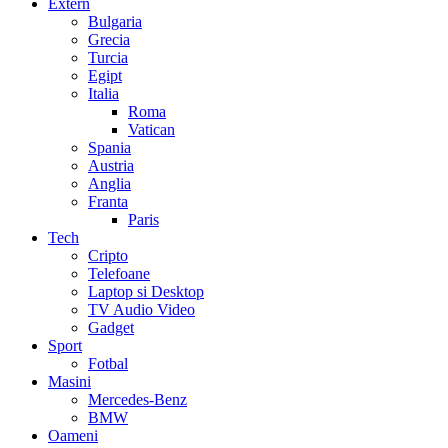
Extern
Bulgaria
Grecia
Turcia
Egipt
Italia
Roma
Vatican
Spania
Austria
Anglia
Franta
Paris
Tech
Cripto
Telefoane
Laptop si Desktop
TV Audio Video
Gadget
Sport
Fotbal
Masini
Mercedes-Benz
BMW
Oameni