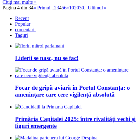
Citiți mai multe »
Pagina 4 din 34
« Primul
...
2
3
4
5
6
»
10
20
30
...
Ultimul »
Recent
Popular
comentarii
Taguri
Liderii se nasc, nu se fac!
Focar de gripă aviară în Portul Constanța: o
amenințare care cere vigilență absolută
Primăria Capitalei 2025: între rivalități vechi și
figuri emergente