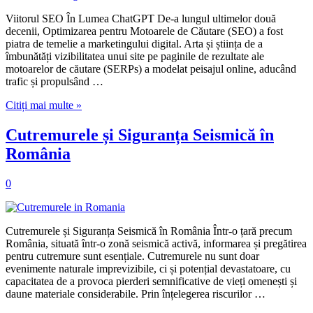
Viitorul SEO În Lumea ChatGPT De-a lungul ultimelor două
decenii, Optimizarea pentru Motoarele de Căutare (SEO) a fost
piatra de temelie a marketingului digital. Arta și știința de a
îmbunătăți vizibilitatea unui site pe paginile de rezultate ale
motoarelor de căutare (SERPs) a modelat peisajul online, aducând
trafic și propulsând …
Citiți mai multe »
Cutremurele și Siguranța Seismică în
România
0
Cutremurele și Siguranța Seismică în România Într-o țară precum
România, situată într-o zonă seismică activă, informarea și pregătirea
pentru cutremure sunt esențiale. Cutremurele nu sunt doar
evenimente naturale imprevizibile, ci și potențial devastatoare, cu
capacitatea de a provoca pierderi semnificative de vieți omenești și
daune materiale considerabile. Prin înțelegerea riscurilor …