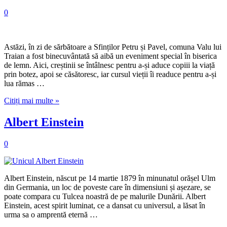
0
Astăzi, în zi de sărbătoare a Sfinților Petru și Pavel, comuna Valu lui
Traian a fost binecuvântată să aibă un eveniment special în biserica
de lemn. Aici, creștinii se întâlnesc pentru a-și aduce copiii la viață
prin botez, apoi se căsătoresc, iar cursul vieții îi readuce pentru a-și
lua rămas …
Citiți mai multe »
Albert Einstein
0
Albert Einstein, născut pe 14 martie 1879 în minunatul orășel Ulm
din Germania, un loc de poveste care în dimensiuni și așezare, se
poate compara cu Tulcea noastră de pe malurile Dunării. Albert
Einstein, acest spirit luminat, ce a dansat cu universul, a lăsat în
urma sa o amprentă eternă …