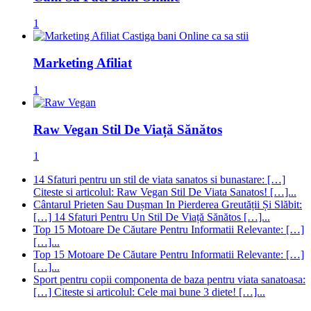
1
Marketing Afiliat
1
Raw Vegan Stil De Viață Sănătos
1
14 Sfaturi pentru un stil de viata sanatos si bunastare: […]
Citeste si articolul: Raw Vegan Stil De Viata Sanatos! […]...
Cântarul Prieten Sau Dușman In Pierderea Greutății Și Slăbit:
[…] 14 Sfaturi Pentru Un Stil De Viață Sănătos […]...
Top 15 Motoare De Căutare Pentru Informatii Relevante: […]
[…]...
Top 15 Motoare De Căutare Pentru Informatii Relevante: […]
[…]...
Sport pentru copii componenta de baza pentru viata sanatoasa:
[…] Citeste si articolul: Cele mai bune 3 diete! […]...