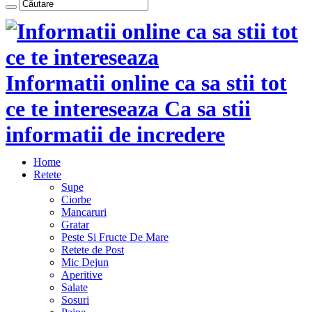
Informatii online ca sa stii tot
ce te intereseaza Ca sa stii
informatii de incredere
Home
Retete
Supe
Ciorbe
Mancaruri
Gratar
Peste Si Fructe De Mare
Retete de Post
Mic Dejun
Aperitive
Salate
Sosuri