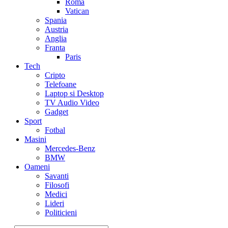
Roma
Vatican
Spania
Austria
Anglia
Franta
Paris
Tech
Cripto
Telefoane
Laptop si Desktop
TV Audio Video
Gadget
Sport
Fotbal
Masini
Mercedes-Benz
BMW
Oameni
Savanti
Filosofi
Medici
Lideri
Politicieni