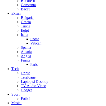
Bucuresti
Constanta
Bacau
Extern
Bulgaria
Grecia
Turcia
Egipt
Italia
Roma
Vatican
Spania
Austria
Anglia
Franta
Paris
Tech
Cripto
Telefoane
Laptop si Desktop
TV Audio Video
Gadget
Sport
Fotbal
Masini