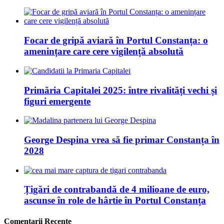
Focar de gripă aviară în Portul Constanța: o
amenințare care cere vigilență absolută
Primăria Capitalei 2025: între rivalități vechi și
figuri emergente
George Despina vrea să fie primar Constanța în
2028
Țigări de contrabandă de 4 milioane de euro,
ascunse în role de hârtie în Portul Constanța
Comentarii Recente