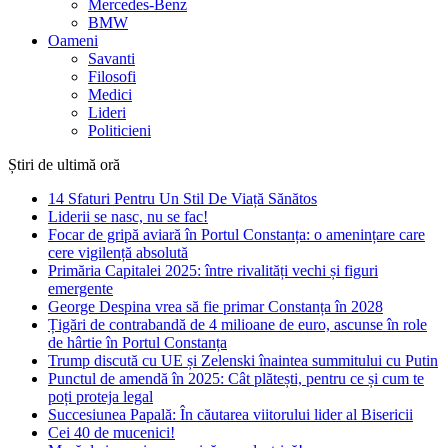
Mercedes-Benz
BMW
Oameni
Savanti
Filosofi
Medici
Lideri
Politicieni
Știri de ultimă oră
14 Sfaturi Pentru Un Stil De Viață Sănătos
Liderii se nasc, nu se fac!
Focar de gripă aviară în Portul Constanța: o amenințare care
cere vigilență absolută
Primăria Capitalei 2025: între rivalități vechi și figuri
emergente
George Despina vrea să fie primar Constanța în 2028
Țigări de contrabandă de 4 milioane de euro, ascunse în role
de hârtie în Portul Constanța
Trump discută cu UE și Zelenski înaintea summitului cu Putin
Punctul de amendă în 2025: Cât plătești, pentru ce și cum te
poți proteja legal
Succesiunea Papală: În căutarea viitorului lider al Bisericii
Cei 40 de mucenici!