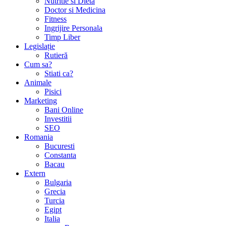
Nutritie si Dieta
Doctor si Medicina
Fitness
Ingrijire Personala
Timp Liber
Legislație
Rutieră
Cum sa?
Stiati ca?
Animale
Pisici
Marketing
Bani Online
Investitii
SEO
Romania
Bucuresti
Constanta
Bacau
Extern
Bulgaria
Grecia
Turcia
Egipt
Italia