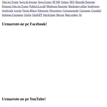
Valu lui Traian
Supa de legume
Supa Crema
SP 500
Solana
SEO
Remedii Naturiste
Primaria Valu lui Traian
Politică Locală
Medicina Naturista
Marketing afiliat
Inteligența
Artificială
google
Florin Mitroi
Ethereum
Detoxifiere
Criptomonede
Constanta
Consiliul
Judetean Constanta
Ciorba
ChatGPT
blockchain
Bitcoin
Bani online
AI
Urmareste-ne pe Facebook!
Urmareste-ne pe YouTube!