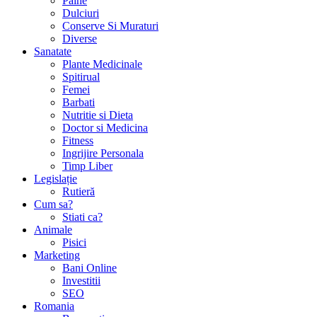
Paine
Dulciuri
Conserve Si Muraturi
Diverse
Sanatate
Plante Medicinale
Spitirual
Femei
Barbati
Nutritie si Dieta
Doctor si Medicina
Fitness
Ingrijire Personala
Timp Liber
Legislație
Rutieră
Cum sa?
Stiati ca?
Animale
Pisici
Marketing
Bani Online
Investitii
SEO
Romania