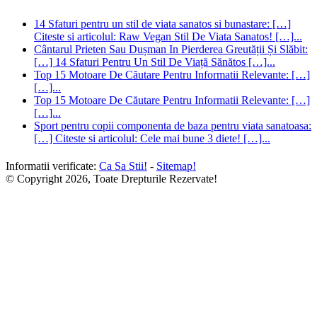
14 Sfaturi pentru un stil de viata sanatos si bunastare: […]
Citeste si articolul: Raw Vegan Stil De Viata Sanatos! […]...
Cântarul Prieten Sau Dușman In Pierderea Greutății Și Slăbit:
[…] 14 Sfaturi Pentru Un Stil De Viață Sănătos […]...
Top 15 Motoare De Căutare Pentru Informatii Relevante: […]
[…]...
Top 15 Motoare De Căutare Pentru Informatii Relevante: […]
[…]...
Sport pentru copii componenta de baza pentru viata sanatoasa:
[…] Citeste si articolul: Cele mai bune 3 diete! […]...
Informatii verificate:
Ca Sa Stii!
-
Sitemap!
© Copyright 2026, Toate Drepturile Rezervate!