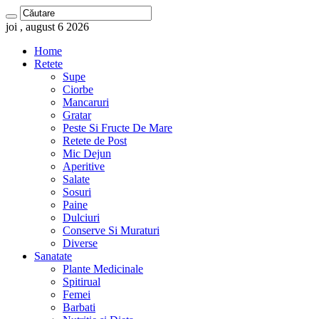
joi , august 6 2026
Home
Retete
Supe
Ciorbe
Mancaruri
Gratar
Peste Si Fructe De Mare
Retete de Post
Mic Dejun
Aperitive
Salate
Sosuri
Paine
Dulciuri
Conserve Si Muraturi
Diverse
Sanatate
Plante Medicinale
Spitirual
Femei
Barbati