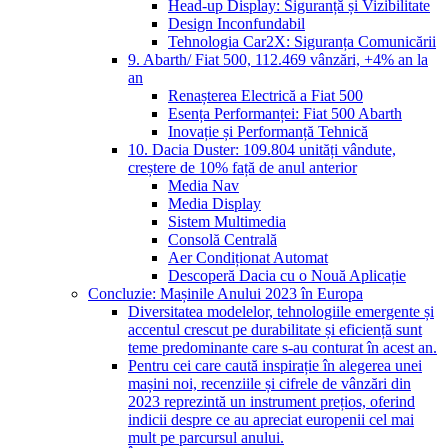
Head-up Display: Siguranță și Vizibilitate
Design Inconfundabil
Tehnologia Car2X: Siguranța Comunicării
9. Abarth/ Fiat 500, 112.469 vânzări, +4% an la
an
Renașterea Electrică a Fiat 500
Esența Performanței: Fiat 500 Abarth
Inovație și Performanță Tehnică
10. Dacia Duster: 109.804 unități vândute,
creștere de 10% față de anul anterior
Media Nav
Media Display
Sistem Multimedia
Consolă Centrală
Aer Condiționat Automat
Descoperă Dacia cu o Nouă Aplicație
Concluzie: Mașinile Anului 2023 în Europa
Diversitatea modelelor, tehnologiile emergente și
accentul crescut pe durabilitate și eficiență sunt
teme predominante care s-au conturat în acest an.
Pentru cei care caută inspirație în alegerea unei
mașini noi, recenziile și cifrele de vânzări din
2023 reprezintă un instrument prețios, oferind
indicii despre ce au apreciat europenii cel mai
mult pe parcursul anului.