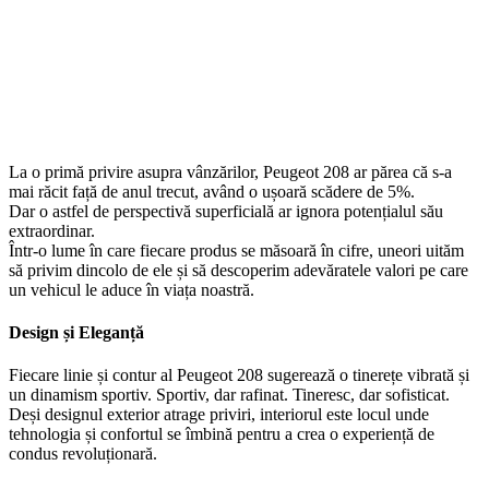
La o primă privire asupra vânzărilor, Peugeot 208 ar părea că s-a
mai răcit față de anul trecut, având o ușoară scădere de 5%.
Dar o astfel de perspectivă superficială ar ignora potențialul său
extraordinar.
Într-o lume în care fiecare produs se măsoară în cifre, uneori uităm
să privim dincolo de ele și să descoperim adevăratele valori pe care
un vehicul le aduce în viața noastră.
Design și Eleganță
Fiecare linie și contur al Peugeot 208 sugerează o tinerețe vibrată și
un dinamism sportiv. Sportiv, dar rafinat. Tineresc, dar sofisticat.
Deși designul exterior atrage priviri, interiorul este locul unde
tehnologia și confortul se îmbină pentru a crea o experiență de
condus revoluționară.