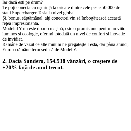
Iar dacă ești pe drum?
Te poți conecta cu ușurință la oricare dintre cele peste 50.000 de
stații Supercharger Tesla la nivel global.
Și, bonus, săptămânal, alți conectori vin să îmbogățească această
rețea impresionantă.
Modelul Y nu este doar o mașină; este o promisiune pentru un viitor
luminos și ecologic, oferind totodată un nivel de confort și inovație
de invidiat.
Rămâne de văzut ce alte minuni ne pregătește Tesla, dar până atunci,
Europa rămâne ferm sedusă de Model Y.
2. Dacia Sandero, 154.538 vânzări, o creștere de
+20% față de anul trecut.