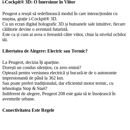
i-Cockpit® 3D: O Imersiune în Viitor
Peugeot a reușit să redefinească modul în care interacționăm cu
mașina, grație i-Cockpit® 3D.
Cu un ecran digital holografic 3D și butoanele sale intuitive, fiecare
călătorie devine o aventură futuristă.
Este ca și cum ai avea o fereastră către viitor, chiar la nivelul ochilor
tăi.
Libertatea de Alegere: Electric sau Termic?
La Peugeot, decizia îți aparține.
Dorești un condus silențios, cu zero emisii?
Optează pentru versiunea electrică și bucură-te de o autonomie
impresionantă de până la 362 km.
Sau poate preferi tradiționalul, dar eficientul motor termic, cu
tehnologia Stop & Start?
Indiferent de alegere, Peugeot 208 este gata să te însoțească în
aventurile urbane.
Conectivitatea Este Regele