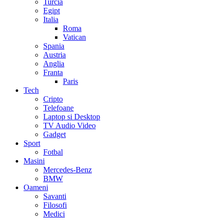
Turcia
Egipt
Italia
Roma
Vatican
Spania
Austria
Anglia
Franta
Paris
Tech
Cripto
Telefoane
Laptop si Desktop
TV Audio Video
Gadget
Sport
Fotbal
Masini
Mercedes-Benz
BMW
Oameni
Savanti
Filosofi
Medici