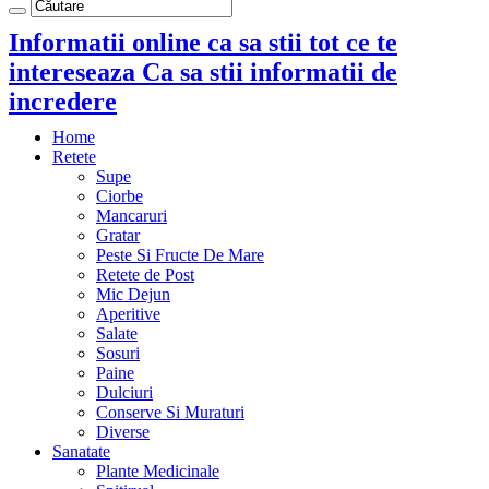
Informatii online ca sa stii tot ce te
intereseaza Ca sa stii informatii de
incredere
Home
Retete
Supe
Ciorbe
Mancaruri
Gratar
Peste Si Fructe De Mare
Retete de Post
Mic Dejun
Aperitive
Salate
Sosuri
Paine
Dulciuri
Conserve Si Muraturi
Diverse
Sanatate
Plante Medicinale