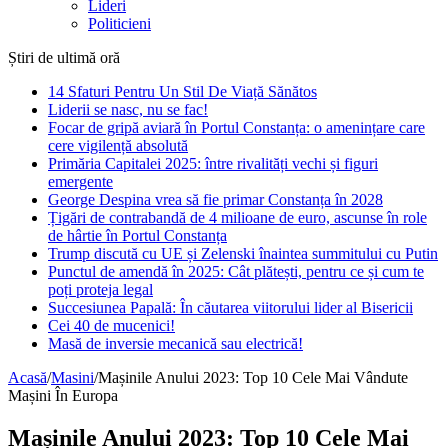
Lideri
Politicieni
Știri de ultimă oră
14 Sfaturi Pentru Un Stil De Viață Sănătos
Liderii se nasc, nu se fac!
Focar de gripă aviară în Portul Constanța: o amenințare care
cere vigilență absolută
Primăria Capitalei 2025: între rivalități vechi și figuri
emergente
George Despina vrea să fie primar Constanța în 2028
Țigări de contrabandă de 4 milioane de euro, ascunse în role
de hârtie în Portul Constanța
Trump discută cu UE și Zelenski înaintea summitului cu Putin
Punctul de amendă în 2025: Cât plătești, pentru ce și cum te
poți proteja legal
Succesiunea Papală: În căutarea viitorului lider al Bisericii
Cei 40 de mucenici!
Masă de inversie mecanică sau electrică!
Acasă
/
Masini
/
Mașinile Anului 2023: Top 10 Cele Mai Vândute
Mașini În Europa
Mașinile Anului 2023: Top 10 Cele Mai