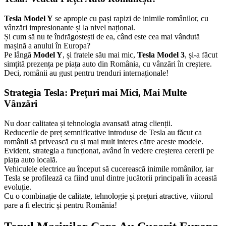
Tesla Model Y
se apropie cu pași rapizi de inimile românilor, cu
vânzări impresionante și la nivel național.
Și cum să nu te îndrăgostești de ea, când este cea mai vândută
mașină a anului în Europa?
Pe lângă
Model Y
, și fratele său mai mic,
Tesla Model 3
, și-a făcut
simțită prezența pe piața auto din România, cu vânzări în creștere.
Deci, românii au gust pentru trenduri internaționale!
Strategia Tesla: Prețuri mai Mici, Mai Multe
Vânzări
Nu doar calitatea și tehnologia avansată atrag clienții.
Reducerile de preț semnificative introduse de Tesla au făcut ca
românii să privească cu și mai mult interes către aceste modele.
Evident, strategia a funcționat, având în vedere creșterea cererii pe
piața auto locală.
Vehiculele electrice au început să cucerească inimile românilor, iar
Tesla se profilează ca fiind unul dintre jucătorii principali în această
evoluție.
Cu o combinație de calitate, tehnologie și prețuri atractive, viitorul
pare a fi electric și pentru România!