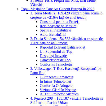
Strategia Tesla: Prețuri mai Mici, Mai Multe
Vânzări
Topul Mașinilor Care Au Cucerit Europa În 2023
1. Tesla Model Y, 169.420 vânzări până acum, o
creștere de +216% față de anul trecut.
Construită pentru a Proteja
Recunoaștere pe Măsură
Spațiu și Flexibilitate
Adio, Benzinării!
2. Dacia Sandero, 154.538 vânzări, o creștere de
+20% față de anul trecut.
Raportul Eclatant Calitate-Preț
Un Supermini de Top
Design și Inovație
Caracteristici de Top
Confort și Tehnologie
3. Volkswagen T-Roc: Excelență Europeană pe
Patru Roți
O Prezență Remarcată
În Inima Tehnologiei
Confort la O Atingere
Viziune Clară în Noapte
Al Tău Protector Silențios
4. Peugeot 208 – 135.187 vânzări: Tehnologie și
Stil Într-un Pachet Urban