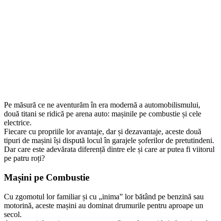
Pe măsură ce ne aventurăm în era modernă a automobilismului,
două titani se ridică pe arena auto: mașinile pe combustie și cele
electrice.
Fiecare cu propriile lor avantaje, dar și dezavantaje, aceste două
tipuri de mașini își dispută locul în garajele șoferilor de pretutindeni.
Dar care este adevărata diferență dintre ele și care ar putea fi viitorul
pe patru roți?
Mașini pe Combustie
Cu zgomotul lor familiar și cu „inima” lor bătând pe benzină sau
motorină, aceste mașini au dominat drumurile pentru aproape un
secol.