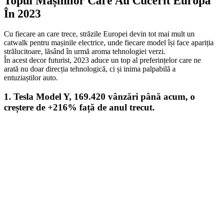
Topul Mașinilor Care Au Cucerit Europa
În 2023
Cu fiecare an care trece, străzile Europei devin tot mai mult un
catwalk pentru mașinile electrice, unde fiecare model își face apariția
strălucitoare, lăsând în urmă aroma tehnologiei verzi.
În acest decor futurist, 2023 aduce un top al preferințelor care ne
arată nu doar direcția tehnologică, ci și inima palpabilă a
entuziaștilor auto.
1. Tesla Model Y, 169.420 vânzări până acum, o
creștere de +216% față de anul trecut.