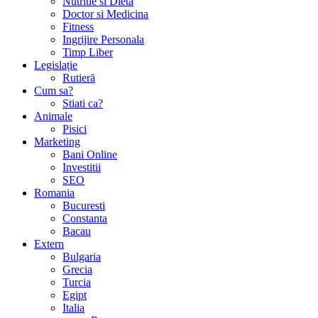
Nutritie si Dieta
Doctor si Medicina
Fitness
Ingrijire Personala
Timp Liber
Legislație
Rutieră
Cum sa?
Stiati ca?
Animale
Pisici
Marketing
Bani Online
Investitii
SEO
Romania
Bucuresti
Constanta
Bacau
Extern
Bulgaria
Grecia
Turcia
Egipt
Italia