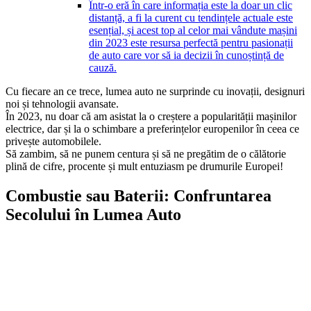
Într-o eră în care informația este la doar un clic
distanță, a fi la curent cu tendințele actuale este
esențial, și acest top al celor mai vândute mașini
din 2023 este resursa perfectă pentru pasionații
de auto care vor să ia decizii în cunoștință de
cauză.
Cu fiecare an ce trece, lumea auto ne surprinde cu inovații, designuri
noi și tehnologii avansate.
În 2023, nu doar că am asistat la o creștere a popularității mașinilor
electrice, dar și la o schimbare a preferințelor europenilor în ceea ce
privește automobilele.
Să zambim, să ne punem centura și să ne pregătim de o călătorie
plină de cifre, procente și mult entuziasm pe drumurile Europei!
Combustie sau Baterii: Confruntarea
Secolului în Lumea Auto