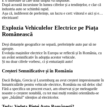
E o întrebare la care doar timpul va răspunde.
După această incursiune în lumea cifrelor și a tendințelor, e clar că
industria auto se schimbă rapid.
Așa că, indiferent de preferințe, un lucru e cert: viitorul e aici și e…
electrizant!
Explozia Vehiculelor Electrice pe Piața
Românească
Deși distanțele geografice ne separă, preferințele auto par să ne
apropie.
Evoluția mașinilor electrice în Europa se reflectă și în România, cu
un avânt semnificativ în adopția acestor vehicule.
Și nu doar cifrele vorbesc, ci și entuziaștii auto!
Creșteri Semnificative și în România
Dacă Belgia, Grecia și Luxemburg au avut creșteri impresionante în
înmatriculările pentru vehicule electrice, România nu stă deloc rău!
Fără a specifica un procent exact, am observat și pe meleagurile
noastre o creștere notabilă, cu tot mai mulți români orientându-se
spre „bâzâitul” silențios al electricelor.
Tesla: Vedeta Pieței Auto Românești?