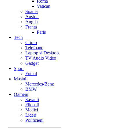
Roma
Vatican
Spania
Austria
Anglia
Franta
Paris
Tech
Cripto
Telefoane
Laptop si Desktop
TV Audio Video
Gadget
Sport
Fotbal
Masini
Mercedes-Benz
BMW
Oameni
Savanti
Filosofi
Medici
Lideri
Politicieni