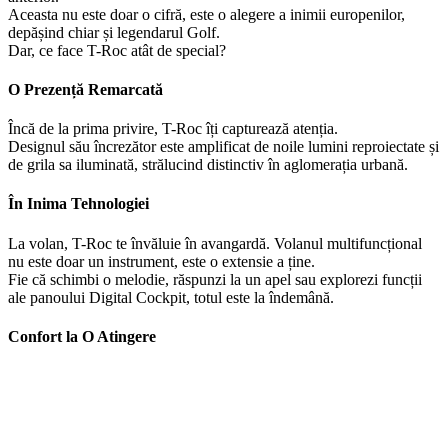
Aceasta nu este doar o cifră, este o alegere a inimii europenilor,
depășind chiar și legendarul Golf.
Dar, ce face T-Roc atât de special?
O Prezență Remarcată
Încă de la prima privire, T-Roc îți capturează atenția.
Designul său încrezător este amplificat de noile lumini reproiectate și
de grila sa iluminată, strălucind distinctiv în aglomerația urbană.
În Inima Tehnologiei
La volan, T-Roc te învăluie în avangardă. Volanul multifuncțional
nu este doar un instrument, este o extensie a ține.
Fie că schimbi o melodie, răspunzi la un apel sau explorezi funcții
ale panoului Digital Cockpit, totul este la îndemână.
Confort la O Atingere