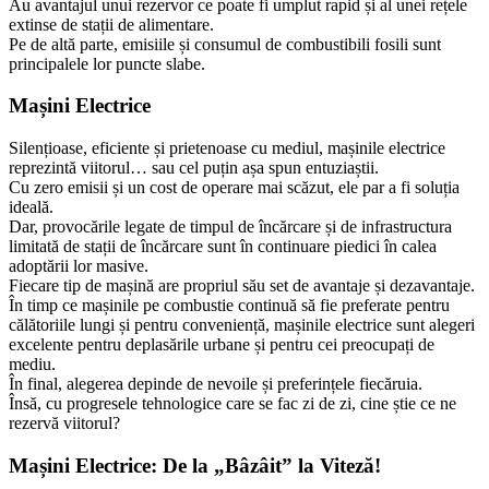
Au avantajul unui rezervor ce poate fi umplut rapid și al unei rețele
extinse de stații de alimentare.
Pe de altă parte, emisiile și consumul de combustibili fosili sunt
principalele lor puncte slabe.
Mașini Electrice
Silențioase, eficiente și prietenoase cu mediul, mașinile electrice
reprezintă viitorul… sau cel puțin așa spun entuziaștii.
Cu zero emisii și un cost de operare mai scăzut, ele par a fi soluția
ideală.
Dar, provocările legate de timpul de încărcare și de infrastructura
limitată de stații de încărcare sunt în continuare piedici în calea
adoptării lor masive.
Fiecare tip de mașină are propriul său set de avantaje și dezavantaje.
În timp ce mașinile pe combustie continuă să fie preferate pentru
călătoriile lungi și pentru conveniență, mașinile electrice sunt alegeri
excelente pentru deplasările urbane și pentru cei preocupați de
mediu.
În final, alegerea depinde de nevoile și preferințele fiecăruia.
Însă, cu progresele tehnologice care se fac zi de zi, cine știe ce ne
rezervă viitorul?
Mașini Electrice: De la „Bâzâit” la Viteză!