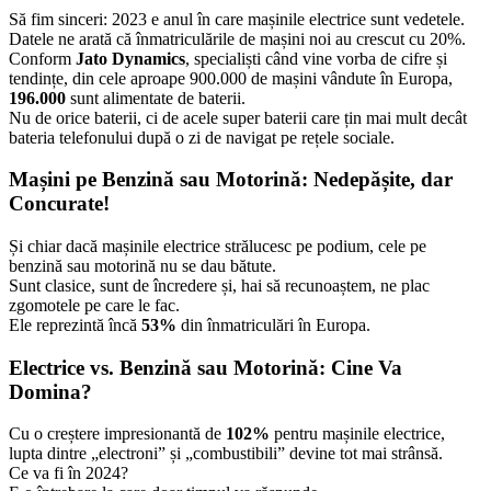
Să fim sinceri: 2023 e anul în care mașinile electrice sunt vedetele.
Datele ne arată că înmatriculările de mașini noi au crescut cu 20%.
Conform
Jato Dynamics
, specialiști când vine vorba de cifre și
tendințe, din cele aproape 900.000 de mașini vândute în Europa,
196.000
sunt alimentate de baterii.
Nu de orice baterii, ci de acele super baterii care țin mai mult decât
bateria telefonului după o zi de navigat pe rețele sociale.
Mașini pe Benzină sau Motorină: Nedepășite, dar
Concurate!
Și chiar dacă mașinile electrice strălucesc pe podium, cele pe
benzină sau motorină nu se dau bătute.
Sunt clasice, sunt de încredere și, hai să recunoaștem, ne plac
zgomotele pe care le fac.
Ele reprezintă încă
53%
din înmatriculări în Europa.
Electrice vs. Benzină sau Motorină: Cine Va
Domina?
Cu o creștere impresionantă de
102%
pentru mașinile electrice,
lupta dintre „electroni” și „combustibili” devine tot mai strânsă.
Ce va fi în 2024?