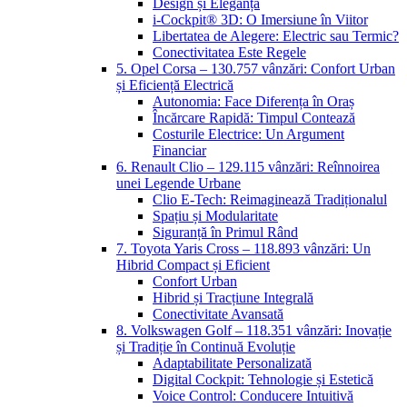
Design și Eleganță
i-Cockpit® 3D: O Imersiune în Viitor
Libertatea de Alegere: Electric sau Termic?
Conectivitatea Este Regele
5. Opel Corsa – 130.757 vânzări: Confort Urban
și Eficiență Electrică
Autonomia: Face Diferența în Oraș
Încărcare Rapidă: Timpul Contează
Costurile Electrice: Un Argument
Financiar
6. Renault Clio – 129.115 vânzări: Reînnoirea
unei Legende Urbane
Clio E-Tech: Reimaginează Tradiționalul
Spațiu și Modularitate
Siguranță în Primul Rând
7. Toyota Yaris Cross – 118.893 vânzări: Un
Hibrid Compact și Eficient
Confort Urban
Hibrid și Tracțiune Integrală
Conectivitate Avansată
8. Volkswagen Golf – 118.351 vânzări: Inovație
și Tradiție în Continuă Evoluție
Adaptabilitate Personalizată
Digital Cockpit: Tehnologie și Estetică
Voice Control: Conducere Intuitivă