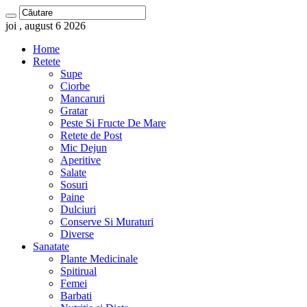
joi , august 6 2026
Home
Retete
Supe
Ciorbe
Mancaruri
Gratar
Peste Si Fructe De Mare
Retete de Post
Mic Dejun
Aperitive
Salate
Sosuri
Paine
Dulciuri
Conserve Si Muraturi
Diverse
Sanatate
Plante Medicinale
Spitirual
Femei
Barbati