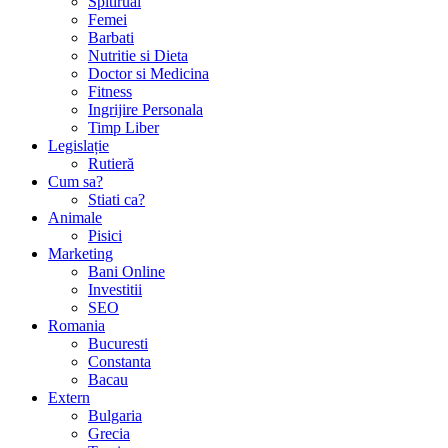
Spitirual
Femei
Barbati
Nutritie si Dieta
Doctor si Medicina
Fitness
Ingrijire Personala
Timp Liber
Legislație
Rutieră
Cum sa?
Stiati ca?
Animale
Pisici
Marketing
Bani Online
Investitii
SEO
Romania
Bucuresti
Constanta
Bacau
Extern
Bulgaria
Grecia