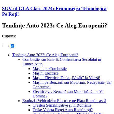
SUV-ul GLA Class 2024: Frumusețea Tehnologică
Pe Roți!
Tendințe Auto 2023: Ce Aleg Europenii?
Cuprins:
Tendințe Auto 2023: Ce Aleg Europenii?
Combustie sau Baterii: Confruntarea Secolului în
Lumea Auto
Mașini pe Combustie
Mașini Electrice
Mașini Electrice: De la „Bâzâit” la Viteză!
Mașini pe Benzină sau Motorină: Nedepășite, dar
Concurate!
Electrice vs. Benzină sau Motorină: Cine Va
Domina?
Explozia Vehiculelor Electrice pe Piața Românească
Creșteri Semnificative și în România
Tesla: Vedeta Pieței Auto Românești?