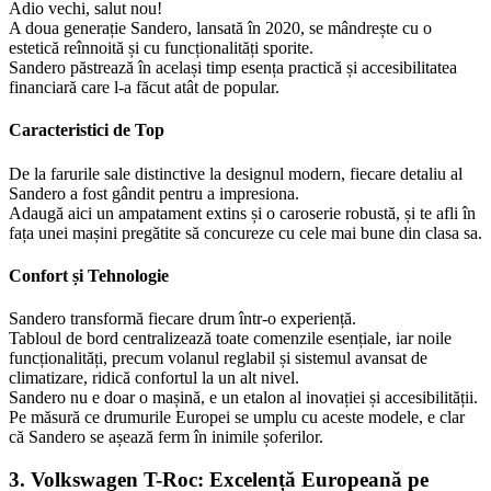
Adio vechi, salut nou!
A doua generație Sandero, lansată în 2020, se mândrește cu o
estetică reînnoită și cu funcționalități sporite.
Sandero păstrează în același timp esența practică și accesibilitatea
financiară care l-a făcut atât de popular.
Caracteristici de Top
De la farurile sale distinctive la designul modern, fiecare detaliu al
Sandero a fost gândit pentru a impresiona.
Adaugă aici un ampatament extins și o caroserie robustă, și te afli în
fața unei mașini pregătite să concureze cu cele mai bune din clasa sa.
Confort și Tehnologie
Sandero transformă fiecare drum într-o experiență.
Tabloul de bord centralizează toate comenzile esențiale, iar noile
funcționalități, precum volanul reglabil și sistemul avansat de
climatizare, ridică confortul la un alt nivel.
Sandero nu e doar o mașină, e un etalon al inovației și accesibilității.
Pe măsură ce drumurile Europei se umplu cu aceste modele, e clar
că Sandero se așează ferm în inimile șoferilor.
3. Volkswagen T-Roc: Excelență Europeană pe