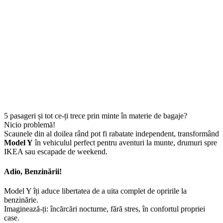
5 pasageri și tot ce-ți trece prin minte în materie de bagaje?
Nicio problemă!
Scaunele din al doilea rând pot fi rabatate independent, transformând
Model Y
în vehiculul perfect pentru aventuri la munte, drumuri spre
IKEA sau escapade de weekend.
Adio, Benzinării!
Model Y îți aduce libertatea de a uita complet de opririle la
benzinărie.
Imaginează-ți: încărcări nocturne, fără stres, în confortul propriei
case.