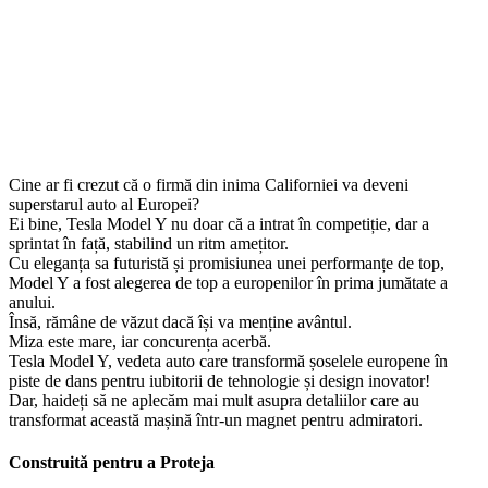
Cine ar fi crezut că o firmă din inima Californiei va deveni
superstarul auto al Europei?
Ei bine, Tesla Model Y nu doar că a intrat în competiție, dar a
sprintat în față, stabilind un ritm amețitor.
Cu eleganța sa futuristă și promisiunea unei performanțe de top,
Model Y a fost alegerea de top a europenilor în prima jumătate a
anului.
Însă, rămâne de văzut dacă își va menține avântul.
Miza este mare, iar concurența acerbă.
Tesla Model Y, vedeta auto care transformă șoselele europene în
piste de dans pentru iubitorii de tehnologie și design inovator!
Dar, haideți să ne aplecăm mai mult asupra detaliilor care au
transformat această mașină într-un magnet pentru admiratori.
Construită pentru a Proteja